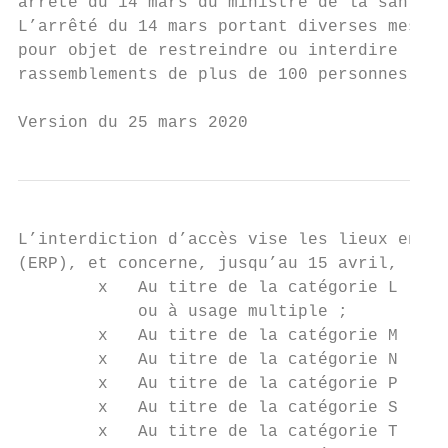
arrêté du 14 mars du ministre de la santé.

L’arrêté du 14 mars portant diverses mesure
pour objet de restreindre ou interdire l’ac
rassemblements de plus de 100 personnes.

Version du 25 mars 2020
L’interdiction d’accès vise les lieux entra
(ERP), et concerne, jusqu’au 15 avril, les 
        x   Au titre de la catégorie L : Sa
            ou à usage multiple ;

        x   Au titre de la catégorie M : Ma
        x   Au titre de la catégorie N : Re
        x   Au titre de la catégorie P : Sa
        x   Au titre de la catégorie S : Bi
        x   Au titre de la catégorie T : Sa