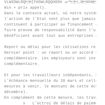
VLWXDWLRQH[FHSWLRQQHOOHௗª,OHVWpJ
min + prix appel).

Dans le contexte actuel, où notre système d
l’action de l’Etat sont plus que jamais sol
continuent à participer au financement de l
faire preuve de responsabilité dans l'usage
bénéficient avant tout aux entreprises qui 
Report ou délai pour les cotisations retrai
Dernier point : un report ou un accord de d
complémentaire. Les employeurs sont invités
complémentaire.

Et pour les travailleurs indépendants, hors
L’échéance mensuelle du 20 mars et celle du
mesures à venir, le montant de cette échéan
décembre).

En complément de cette mesure, les travaill
        x   L’octroi de délais de paiement,