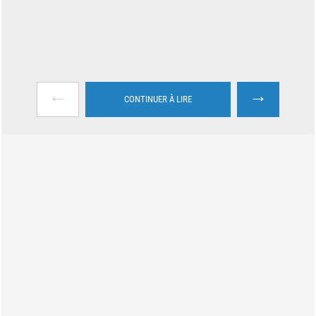
←
→
CONTINUER À LIRE