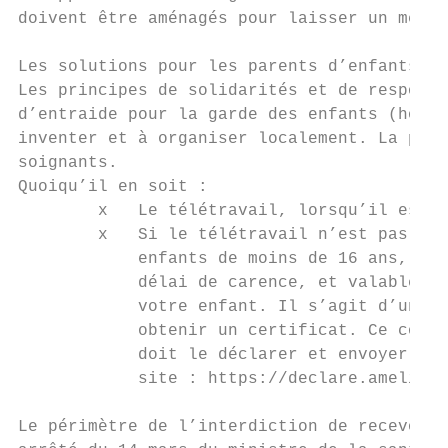
doivent être aménagés pour laisser un mètre
Les solutions pour les parents d’enfants de
Les principes de solidarités et de responsa
d’entraide pour la garde des enfants (hors 
inventer et à organiser localement. La prio
soignants.

Quoiqu’il en soit :

        x   Le télétravail, lorsqu’il est p
        x   Si le télétravail n’est pas pos
            enfants de moins de 16 ans, vou
            délai de carence, et valable le
            votre enfant. Il s’agit d’un ar
            obtenir un certificat. Ce congé
            doit le déclarer et envoyer l’a
            site : https://declare.ameli.fr
Le périmètre de l’interdiction de recevoir 