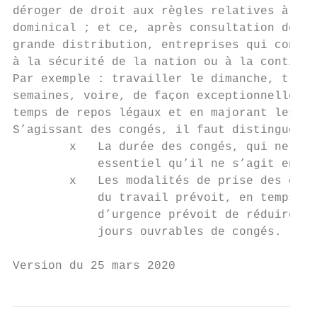
déroger de droit aux règles relatives à la 
dominical ; et ce, après consultation des p
grande distribution, entreprises qui contri
à la sécurité de la nation ou à la continui
Par exemple : travailler le dimanche, trava
semaines, voire, de façon exceptionnelle, t
temps de repos légaux et en majorant les he
S’agissant des congés, il faut distinguer d
        x   La durée des congés, qui ne peu
            essentiel qu’il ne s’agit en au
        x   Les modalités de prise des cong
            du travail prévoit, en temps no
            d’urgence prévoit de réduire ce
            jours ouvrables de congés.

Version du 25 mars 2020