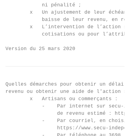
            ni pénalité ;

        x   Un ajustement de leur échéancie
            baisse de leur revenu, en réest
        x   L’intervention de l’action soci
            cotisations ou pour l’attributi
Version du 25 mars 2020
Quelles démarches pour obtenir un délai de 
revenu ou obtenir une aide de l'action soci
        x   Artisans ou commerçants :

            -    Par internet sur secu-inde
                 de revenu estimé : https:/
            -    Par courriel, en choisissa
                 https://www.secu-independa
            -    Par téléphone au 3698 (ser