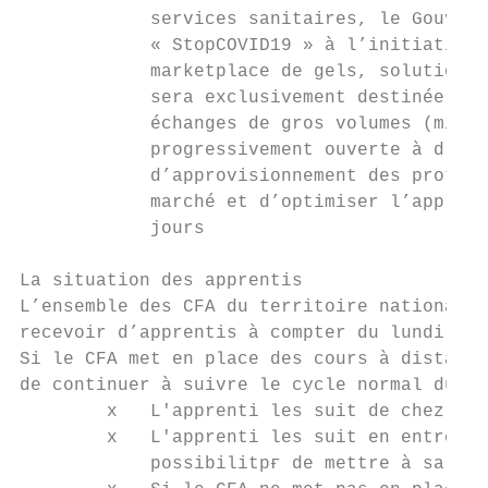
            services sanitaires, le Gouvern
            « StopCOVID19 » à l’initiative 
            marketplace de gels, solutions 
            sera exclusivement destinée aux
            échanges de gros volumes (milli
            progressivement ouverte à d’aut
            d’approvisionnement des protect
            marché et d’optimiser l’approvi
            jours

La situation des apprentis

L’ensemble des CFA du territoire national, 
recevoir d’apprentis à compter du lundi 16 
Si le CFA met en place des cours à distance
de continuer à suivre le cycle normal du ca
        x   L'apprenti les suit de chez lui
        x   L'apprenti les suit en entrepri
            possibilitpғ de mettre à sa dis