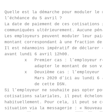
Quelle est la démarche pour moduler le mont
l’échéance du 5 avril ?

La date de paiement de ces cotisations pour
communiquées ultérieurement. Aucune pénalit
Les employeurs peuvent moduler leur paiemen
montant correspondant à une fraction des co
Il est néanmoins impératif de déclarer et d
avant lundi 6 avril 12h00.

        x   Premier cas : l’employeur règle
            adapter le montant de son virem
        x   Deuxième cas : l’employeur règl
            Mars 2020 d’ici au lundi 6 avri
            de cette DSN.

Si l’employeur ne souhaite pas opter pour u
cotisations salariales, il peut échelonner 
habituellement. Pour cela, il peut se conne
situation via la messagerie : « Nouvea