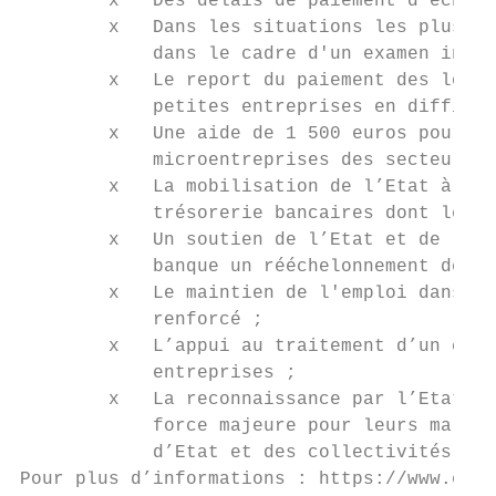
        x   Des délais de paiement d’échéan
        x   Dans les situations les plus di
            dans le cadre d'un examen indiv
        x   Le report du paiement des loyer
            petites entreprises en difficul
        x   Une aide de 1 500 euros pour le
            microentreprises des secteurs l
        x   La mobilisation de l’Etat à hau
            trésorerie bancaires dont les e
        x   Un soutien de l’Etat et de la B
            banque un rééchelonnement des c
        x   Le maintien de l'emploi dans le
            renforcé ;

        x   L’appui au traitement d’un conf
            entreprises ;

        x   La reconnaissance par l’Etat et
            force majeure pour leurs marché
            d’Etat et des collectivités loc
Pour plus d’informations : https://www.econ