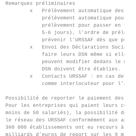
Remarques préliminaires

        x   Prélèvement automatique des cha
            prélèvement automatique pour le
            prélèvement pour passer en télé
            5-6 jours), l’ordre de prélèvem
            prévenir l’URSSAF dès que possi
        x   Envoi des Déclarations Sociales
            faire leurs DSN même si elles s
            peuvent modifier dedans le mont
            DSN doivent être établies.

        x   Contacts URSSAF : en cas de pro
            comme interlocuteur pour l’agen
Possibilité de reporter le paiement des cot
Pour les entreprises qui paient leurs cotis
moins de 50 salariés), la possibilité de re
le réseau des URSSAF conformément aux annon
380 000 établissements ont eu recours à ce 
milliards d’euros de report sur les 9 milli