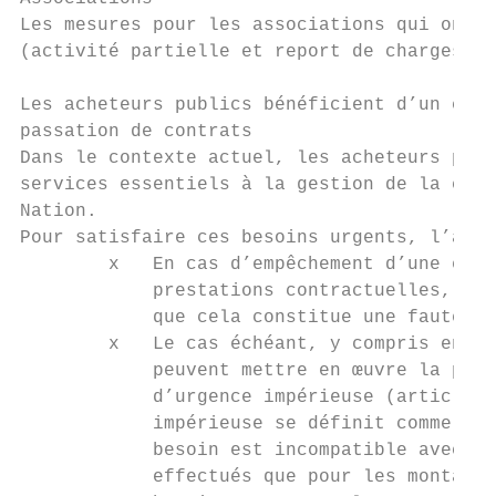
Les mesures pour les associations qui ont d
(activité partielle et report de charges, v
Les acheteurs publics bénéficient d’un cadr
passation de contrats

Dans le contexte actuel, les acheteurs publ
services essentiels à la gestion de la cris
Nation.

Pour satisfaire ces besoins urgents, l’admi
        x   En cas d’empêchement d’une entr
            prestations contractuelles, l’a
            que cela constitue une faute co
        x   Le cas échéant, y compris en l’
            peuvent mettre en œuvre la proc
            d’urgence impérieuse (article R
            impérieuse se définit comme une
            besoin est incompatible avec ce
            effectués que pour les montants