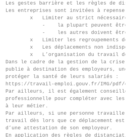
Les gestes barrière et les règles de distan
Les entreprises sont invitées à repenser le
        x   Limiter au strict nécessaire le
            -    la plupart peuvent être or
            -    les autres doivent être or
        x   Limiter les regroupements de sa
        x   Les déplacements non indispensa
        x   L’organisation du travail doit 
Dans le cadre de la gestion de la crise épi
publie à destination des employeurs, une pl
protéger la santé de leurs salariés :

https://travail-emploi.gouv.fr/IMG/pdf/covi
Par ailleurs, il est également conseillé au
professionnelle pour compléter avec les con
à leur métier.

Par ailleurs, si une personne travaille dan
travail dès lors que ce déplacement est jus
d’une attestation de son employeur.

En application des règles de distanciation,