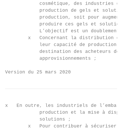
            cosmétique, des industries de s
            production de gels et solutions
            production, soit pour augmenter
            produire ces gels et solutions.
            L’objectif est un doublement de
        x   Concernant la distribution des 
            leur capacité de production est
            destination des acheteurs de qu
            approvisionnements ;

Version du 25 mars 2020
x   En outre, les industriels de l’emballag
            production et la mise à disposi
            solutions ;

        x   Pour contribuer à sécuriser l’a