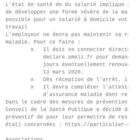
L’état de santé de du salarié implique pour
de développer une forme sévère de la maladi
possible pour un salarié à domicile votre s
travail

L’employeur ne devra pas maintenir sa rémun
maladie. Pour ce faire :

        x   Il doit se connecter directemen
            declare.ameli.fr pour demander 
            jours éventuellement renouvelab
            13 mars 2020.

        x   Dès réception de l’arrêt, il de
        x   Il devra compléter l’attestatio
            d’assurance maladie dont relève
Dans le cadre des mesures de prévention vis
Conseil de la Santé Publique a décidé de fa
préventif de pour leur permettre de rester 
état) concernées : https://particulier-empl
Associations
