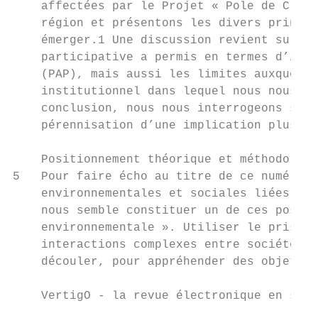
    affectées par le Projet « Pole de Crois
    région et présentons les divers princip
    émerger.1 Une discussion revient sur le
    participative a permis en termes d’impl
    (PAP), mais aussi les limites auxquelle
    institutionnel dans lequel nous nous in
    conclusion, nous nous interrogeons sur 
    pérennisation d’une implication plus fo
    Positionnement théorique et méthodologi
5   Pour faire écho au titre de ce numéro s
    environnementales et sociales liées à d
    nous semble constituer un de ces possib
    environnementale ». Utiliser le prisme 
    interactions complexes entre sociétés e
    découler, pour appréhender des objets s
    VertigO - la revue électronique en scie