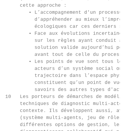
     cette approche :

        • L’accompagnement d'un processus d
          d’appréhender au mieux l’imprédic
          écologiques car ces derniers sont
        • Face aux évolutions incertaines d
          sur les règles ayant conduit à pr
          solution valide aujourd’hui peut 
          avant tout de celle du processus 
        • Les points de vue sont tous légit
          acteurs d’un système social ont l
          trajectoire dans l’espace physiqu
          constituent qu’un point de vue pa
          savoirs des autres types d'acteur
10   Les porteurs de démarches de modélisat
     techniques de diagnostic multi-acteurs
     contexte. Ils développent aussi, avec 
     (système multi-agents, jeu de rôles, c
     différentes options de gestion, les di