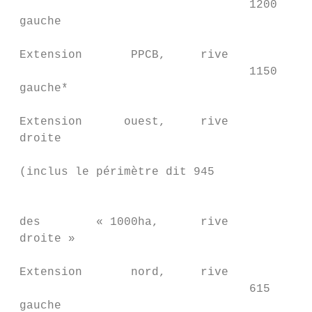
                                  1200     
 gauche                                    
 Extension       PPCB,     rive            
                                  1150     
 gauche*                                   
 Extension      ouest,     rive

 droite

                                           
 (inclus le périmètre dit 945              
                                           
                                           
 des        « 1000ha,      rive

 droite »

 Extension       nord,     rive

                                  615      
 gauche
