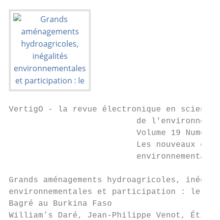
VertigO - la revue électronique en sciences

                          de l'environnemen
                          Volume 19 Numéro 
                          Les nouveaux chan
                          environnementale

Grands aménagements hydroagricoles, inégali
environnementales et participation : le cas
Bagré au Burkina Faso

William’s Daré, Jean-Philippe Venot, Étienn