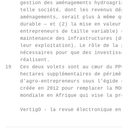
     gestion des aménagements hydroagricole
     telle société, dont les revenus dépend
     aménagements, serait plus à même que l
     durable — et (2) la mise en valeur des
     entrepreneurs de taille variable) qui 
     maintenance des infrastructures (desqu
     leur exploitation). Le rôle de la puis
     nécessaires pour que des investissemen
     réalisent.

19   Ces deux volets sont au cœur du PPCB d
     hectares supplémentaires de périmètres
     d’agro-entrepreneurs sous l’égide d’un
     créée en 2012 pour remplacer la MOB5. 
     mondiale en Afrique qui vise la promot
     VertigO - la revue électronique en sci