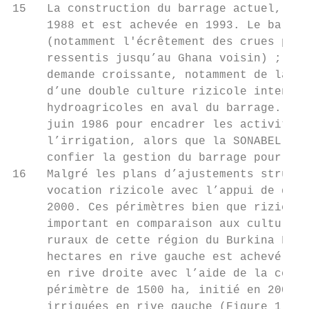
15   La construction du barrage actuel, d’u
     1988 et est achevée en 1993. Le barrag
     (notamment l'écrêtement des crues pour
     ressentis jusqu’au Ghana voisin) ; (2)
     demande croissante, notamment de la ca
     d’une double culture rizicole intensiv
     hydroagricoles en aval du barrage. La 
     juin 1986 pour encadrer les activités 
     l’irrigation, alors que la SONABEL (So
     confier la gestion du barrage pour la 
16   Malgré les plans d’ajustements structu
     vocation rizicole avec l’appui de diff
     2000. Ces périmètres bien que rizicole
     important en comparaison aux cultures 
     ruraux de cette région du Burkina Faso
     hectares en rive gauche est achevé en 
     en rive droite avec l’aide de la coopé
     périmètre de 1500 ha, initié en 2005 e
     irriguées en rive gauche (Figure 1 et 