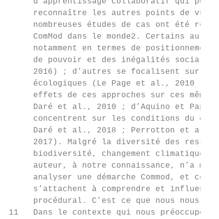
     d’apprentissage collaboratif qui perme
     reconnaître les autres points de vue e
     nombreuses études de cas ont été réali
     ComMod dans le monde2. Certains auteur
     notamment en termes de positionnement 
     de pouvoir et des inégalités sociales 
     2016) ; d’autres se focalisent sur les
     écologiques (Le Page et al., 2010 ; Bo
     effets de ces approches sur ces mêmes 
     Daré et al., 2010 ; d’Aquino et Papazi
     concentrent sur les conditions du dial
     Daré et al., 2018 ; Perrotton et al., 
     2017). Malgré la diversité des ressour
     biodiversité, changement climatique, f
     auteur, à notre connaissance, n’a mobi
     analyser une démarche Commod, et ce, a
     s’attachent à comprendre et influencer
     procédural. C’est ce que nous nous att
11   Dans le contexte qui nous préoccupe, l