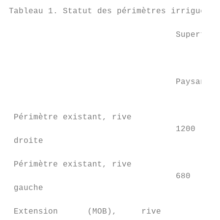
Tableau 1. Statut des périmètres irrigués, 
                                  Superfici
                                           
                                           
                                           
                                  Paysannat

                                           
 Périmètre existant, rive

                                  1200     
 droite

 Périmètre existant, rive

                                  680      
 gauche

 Extension      (MOB),     rive            