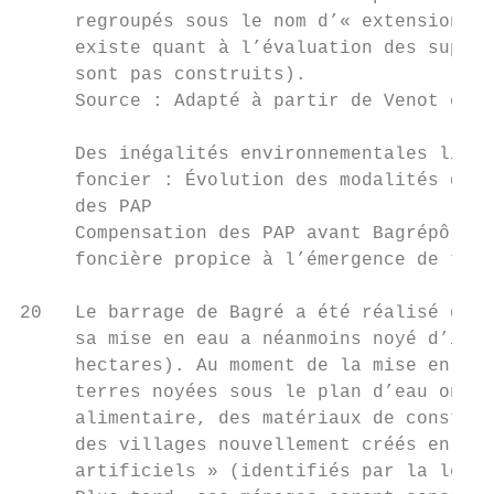
     regroupés sous le nom d’« extension de
     existe quant à l’évaluation des superﬁ
     sont pas construits).

     Source : Adapté à partir de Venot et a
     Des inégalités environnementales liées
     foncier : Évolution des modalités de c
     des PAP

     Compensation des PAP avant Bagrépôle :
     foncière propice à l’émergence de tens
20   Le barrage de Bagré a été réalisé dans
     sa mise en eau a néanmoins noyé d’impo
     hectares). Au moment de la mise en eau
     terres noyées sous le plan d’eau ont r
     alimentaire, des matériaux de construc
     des villages nouvellement créés en ava
     artificiels » (identifiés par la lettr