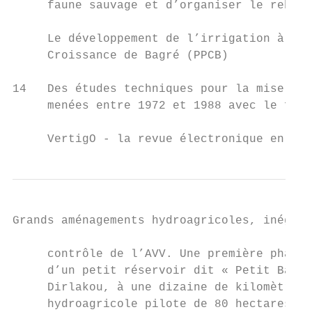
     faune sauvage et d’organiser le rebois
     Le développement de l’irrigation à Bag
     Croissance de Bagré (PPCB)

14   Des études techniques pour la mise en 
     menées entre 1972 et 1988 avec le fina
     VertigO - la revue électronique en sci
Grands aménagements hydroagricoles, inégali
     contrôle de l’AVV. Une première phase,
     d’un petit réservoir dit « Petit Bagré
     Dirlakou, à une dizaine de kilomètres 
     hydroagricole pilote de 80 hectares (h