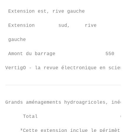
 Extension est, rive gauche                
 Extension        sud,     rive

                                           
 gauche

 Amont du barrage                 550      
VertigO - la revue électronique en sciences
Grands aménagements hydroagricoles, inégali
      Total                            6260
     *Cette extension inclue le périmètre d