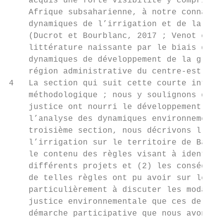
    acquis une forte visibilité y compris à
    Afrique subsaharienne, à notre connaiss
    dynamiques de l’irrigation et de la ges
    (Ducrot et Bourblanc, 2017 ; Venot et C
    littérature naissante par le biais d’un
    dynamiques de développement de la grand
    région administrative du centre-est du 
4   La section qui suit cette courte introd
    méthodologique ; nous y soulignons que 
    justice ont nourri le développement de 
    l’analyse des dynamiques environnementa
    troisième section, nous décrivons l’his
    l’irrigation sur le territoire de Bagré
    le contenu des règles visant à identifi
    différents projets et (2) les conséquen
    de telles règles ont pu avoir sur les h
    particulièrement à discuter les modalit
    justice environnementale que ces derniè
    démarche participative que nous avons a