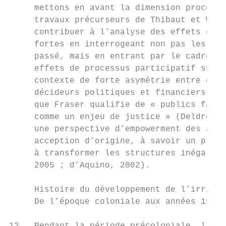
     mettons en avant la dimension procédur
     travaux précurseurs de Thibaut et Walk
     contribuer à l’analyse des effets de d
     fortes en interrogeant non pas les iné
     passé, mais en entrant par le cadre de
     effets de processus participatif sur l
     contexte de forte asymétrie entre des 
     décideurs politiques et financiers, re
     que Fraser qualifie de « publics faibl
     comme un enjeu de justice » (Deldrève,
     une perspective d’empowerment des acte
     acception d’origine, à savoir un proce
     à transformer les structures inégalita
     2005 ; d’Aquino, 2002).

     Histoire du développement de l’irrigat
     De l’époque coloniale aux années 1970 