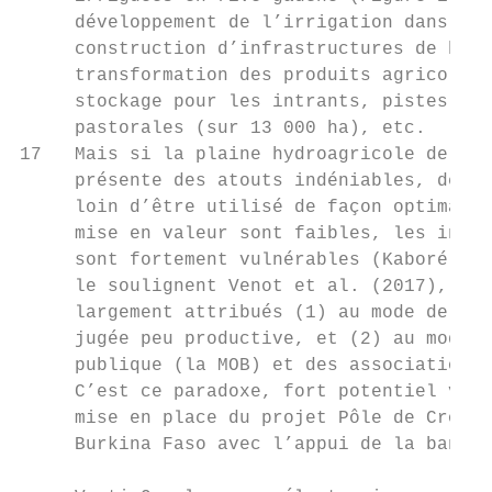
     développement de l’irrigation dans la 
     construction d’infrastructures de base
     transformation des produits agricoles 
     stockage pour les intrants, pistes pou
     pastorales (sur 13 000 ha), etc.

17   Mais si la plaine hydroagricole de Bag
     présente des atouts indéniables, de no
     loin d’être utilisé de façon optimale,
     mise en valeur sont faibles, les infra
     sont fortement vulnérables (Kaboré et 
     le soulignent Venot et al. (2017), ces
     largement attribués (1) au mode de mis
     jugée peu productive, et (2) au mode d
     publique (la MOB) et des associations 
     C’est ce paradoxe, fort potentiel vers
     mise en place du projet Pôle de Croiss
     Burkina Faso avec l’appui de la banque