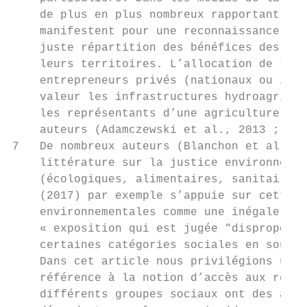
    de plus en plus nombreux rapportant les
    manifestent pour une reconnaissance de 
    juste répartition des bénéfices des amé
    leurs territoires. L’allocation de terr
    entrepreneurs privés (nationaux ou inte
    valeur les infrastructures hydroagricol
    les représentants d’une agriculture dit
    auteurs (Adamczewski et al., 2013 ; de 
7   De nombreux auteurs (Blanchon et al., 2
    littérature sur la justice environnemen
    (écologiques, alimentaires, sanitaires 
    (2017) par exemple s’appuie sur cette n
    environnementales comme une inégale exp
    « exposition qui est jugée “disproporti
    certaines catégories sociales en souffr
    Dans cet article nous privilégions une 
    référence à la notion d’accès aux resso
    différents groupes sociaux ont des accè