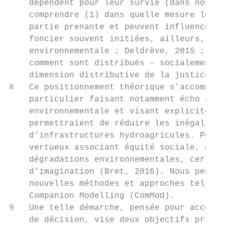
    dépendent pour leur survie (dans notre 
    comprendre (1) dans quelle mesure les r
    partie prenante et peuvent influencer d
    foncier souvent initiées, ailleurs, par
    environnementale ; Deldrève, 2015 ; Lar
    comment sont distribués – socialement e
    dimension distributive de la justice en
8   Ce positionnement théorique s’accompagn
    particulier faisant notamment écho à la
    environnementale et visant explicitemen
    permettraient de réduire les inégalités
    d’infrastructures hydroagricoles. Pour 
    vertueux associant équité sociale, déve
    dégradations environnementales, certain
    d’imagination (Bret, 2016). Nous penson
    nouvelles méthodes et approches telles 
    Companion Modelling (ComMod).

9   Une telle démarche, pensée pour accompa
    de décision, vise deux objectifs princi