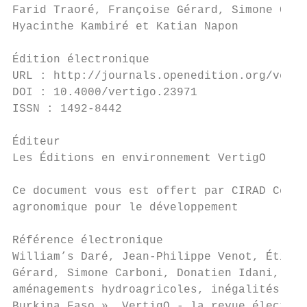
Farid Traoré, Françoise Gérard, Simone Carb
Hyacinthe Kambiré et Katian Napon

Édition électronique

URL : http://journals.openedition.org/verti
DOI : 10.4000/vertigo.23971

ISSN : 1492-8442

Éditeur

Les Éditions en environnement VertigO

Ce document vous est offert par CIRAD Centr
agronomique pour le développement

Référence électronique

William’s Daré, Jean-Philippe Venot, Étienn
Gérard, Simone Carboni, Donatien Idani, Hya
aménagements hydroagricoles, inégalités env
Burkina Faso », VertigO - la revue électron