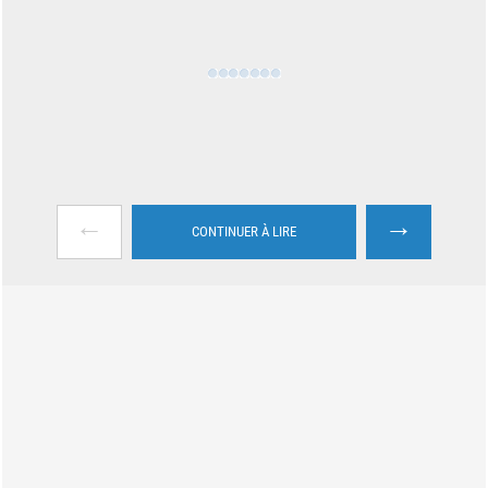
←
→
CONTINUER À LIRE