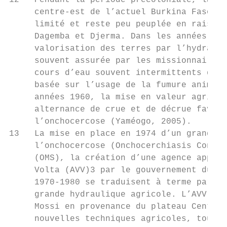
12   Pendant la période précoloniale, la va
     centre-est de l’actuel Burkina Faso, a
     limité et reste peu peuplée en raison 
     Dagemba et Djerma. Dans les années 192
     valorisation des terres par l’hydrauli
     souvent assurée par les missionnaires,
     cours d’eau souvent intermittents qui 
     basée sur l’usage de la fumure animale
     années 1960, la mise en valeur agricol
     alternance de crue et de décrue favora
     l’onchocercose (Yaméogo, 2005).

13   La mise en place en 1974 d’un grand pr
     l’onchocercose (Onchocerchiasis Contro
     (OMS), la création d’une agence appelé
     Volta (AVV)3 par le gouvernement du Bu
     1970-1980 se traduisent à terme par l’
     grande hydraulique agricole. L’AVV fav
     Mossi en provenance du plateau Central
     nouvelles techniques agricoles, tout e