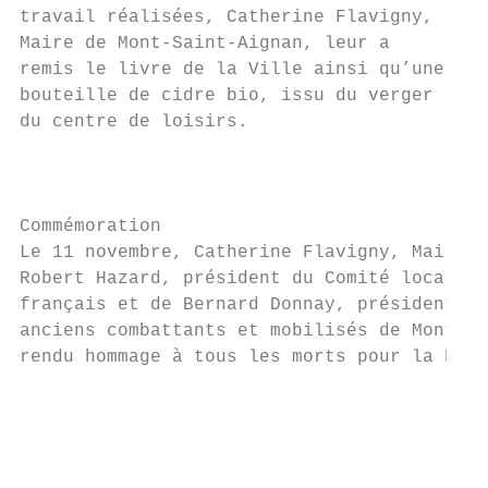
travail réalisées, Catherine Flavigny,

Maire de Mont-Saint-Aignan, leur a

remis le livre de la Ville ainsi qu’une

bouteille de cidre bio, issu du verger

du centre de loisirs.

                                           
                                           
Commémoration                              
Le 11 novembre, Catherine Flavigny, Maire, 
Robert Hazard, président du Comité local du
français et de Bernard Donnay, président de
anciens combattants et mobilisés de Mont-Sa
rendu hommage à tous les morts pour la Fran
                                           
                                           
                                           