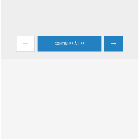
←
→
CONTINUER À LIRE