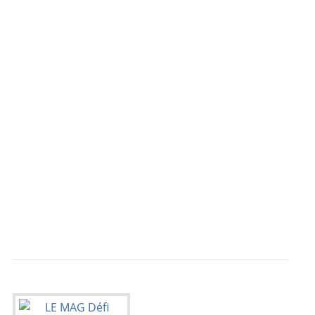
                                           
                                           
                                           
                                           
                                           
                                           
                                           
                                           
                                           
                                           
                                           
                                           
                                           
                                           