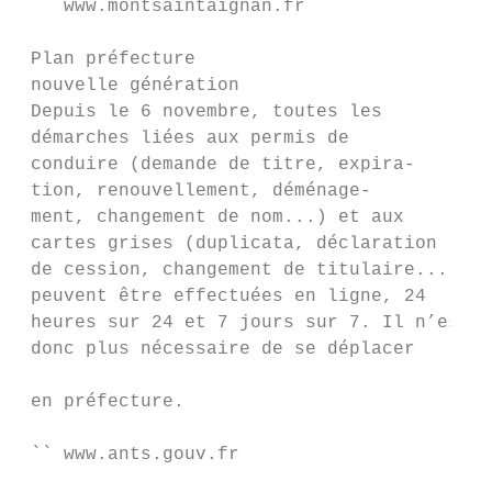
    www.montsaintaignan.fr

 Plan préfecture

 nouvelle génération                       
 Depuis le 6 novembre, toutes les

 démarches liées aux permis de             
 conduire (demande de titre, expira-       
 tion, renouvellement, déménage-           
 ment, changement de nom...) et aux        
 cartes grises (duplicata, déclaration     
 de cession, changement de titulaire...)   
 peuvent être effectuées en ligne, 24      
 heures sur 24 et 7 jours sur 7. Il n’est  
 donc plus nécessaire de se déplacer

                                           
 en préfecture.

                                           
 `` www.ants.gouv.fr

                                           