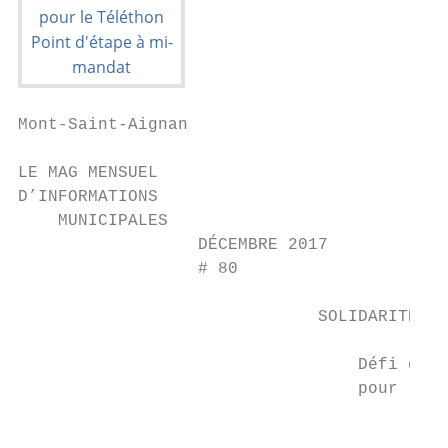
Mont-Saint-Aignan

LE MAG MENSUEL

D’INFORMATIONS

    MUNICIPALES

                  DÉCEMBRE 2017

                  # 80

                              SOLIDARITÉ

                                  Défi coll
                                  pour le T
                                           