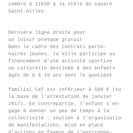
 cembre à 11h30 à la stèle du square

 Saint-Gilles.                             
                                           
                                           
 Dernière ligne droite pour                
 un loisir presque gratuit                 
 Dans le cadre des contrats parte-         
 naires jeunes, la Ville participe au      
 financement d’une activité sportive       
 ou culturelle destinée à des enfants      
 âgés de 6 à 19 ans dont le quotient       
                                           
 familial Caf est inférieur à 500 € (sur

 la base de l’attestation de janvier

 2017). En contrepartie, l’enfant s’en-

 gage à donner un peu de temps à la        
 collectivité : soutien à l’organisation

 de manifestations, mise en place

 d’actions en faveur de l’environne-       