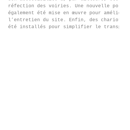
 réfection des voiries. Une nouvelle politi
 également été mise en œuvre pour améliorer
 l’entretien du site. Enfin, des chariots e
 été installés pour simplifier le transport
                                           
                                           
                                           
                                           
                                           
                                           
                                           
                                           
                                           
                                           
                                           
                                           
                                           