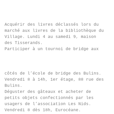
                                           
                                           
                                           
                                           
Acquérir des livres déclassés lors du     M
marché aux livres de la bibliothèque du   2
Village. Lundi 4 au samedi 9, maison      D
des Tisserands.                           l
Participer à un tournoi de bridge aux

                                           
                                          à
côtés de l’école de bridge des Bulins.    S
Vendredi 8 à 14h, 1er étage, 88 rue des   g
Bulins.                                   9
Déguster des gâteaux et acheter de        S
petits objets confectionnés par les       M
usagers de l’association Les Nids.        c
Vendredi 8 dès 18h, Eurocéane.            S