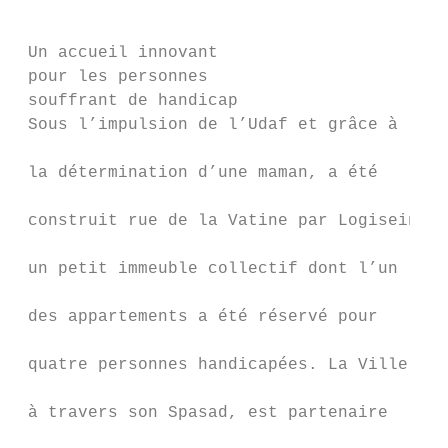
                                           
 Un accueil innovant                       
 pour les personnes                        
 souffrant de handicap                     
 Sous l’impulsion de l’Udaf et grâce à

                                           
 la détermination d’une maman, a été

                                           
 construit rue de la Vatine par Logiseine

                                           
 un petit immeuble collectif dont l’un

                                           
 des appartements a été réservé pour

                                           
 quatre personnes handicapées. La Ville,

                                           
 à travers son Spasad, est partenaire

                                           