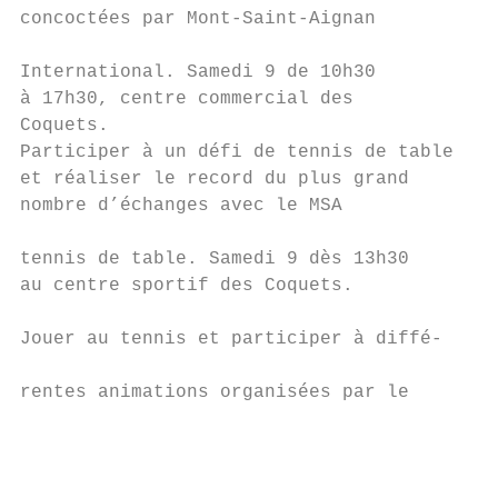
concoctées par Mont-Saint-Aignan           
                                          A
International. Samedi 9 de 10h30          s
à 17h30, centre commercial des            p
Coquets.                                  S
Participer à un défi de tennis de table   C
et réaliser le record du plus grand       D
nombre d’échanges avec le MSA              
                                          M
tennis de table. Samedi 9 dès 13h30        
au centre sportif des Coquets.            T
                                          D
Jouer au tennis et participer à diffé-

                                          0
rentes animations organisées par le

                                           