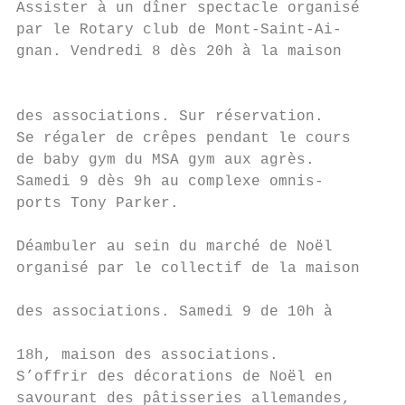
Assister à un dîner spectacle organisé    d
par le Rotary club de Mont-Saint-Ai-      P
gnan. Vendredi 8 dès 20h à la maison      t
                                           
des associations. Sur réservation.        S
Se régaler de crêpes pendant le cours     b
de baby gym du MSA gym aux agrès.         A
Samedi 9 dès 9h au complexe omnis-        S
ports Tony Parker.

                                          R
Déambuler au sein du marché de Noël       d
organisé par le collectif de la maison     
                                          l
des associations. Samedi 9 de 10h à       d
18h, maison des associations.             l
S’offrir des décorations de Noël en       M
savourant des pâtisseries allemandes,     E