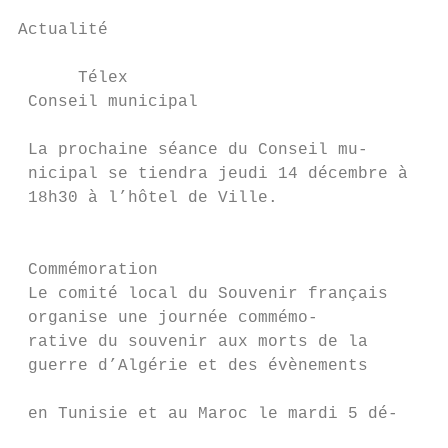
Actualité

                                           
      Télex                                
 Conseil municipal                         
                                           
 La prochaine séance du Conseil mu-

 nicipal se tiendra jeudi 14 décembre à    
 18h30 à l’hôtel de Ville.

                                           
                                           
 Commémoration                             
 Le comité local du Souvenir français      
 organise une journée commémo-             
 rative du souvenir aux morts de la        
 guerre d’Algérie et des évènements

                                           
 en Tunisie et au Maroc le mardi 5 dé-

                                           