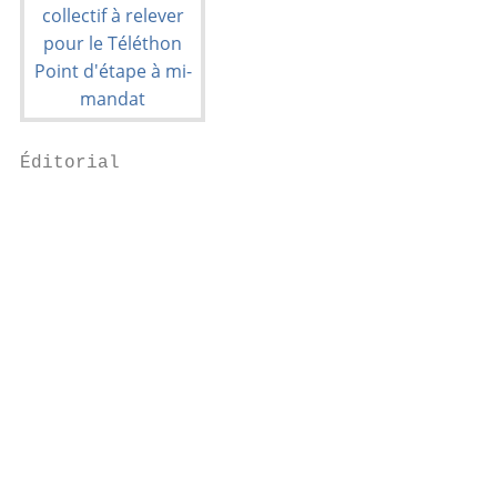
Éditorial

                                           
                                           
                                           
                                           
                                           
                                           
                                           
                                           
                                           
                                           
                                           