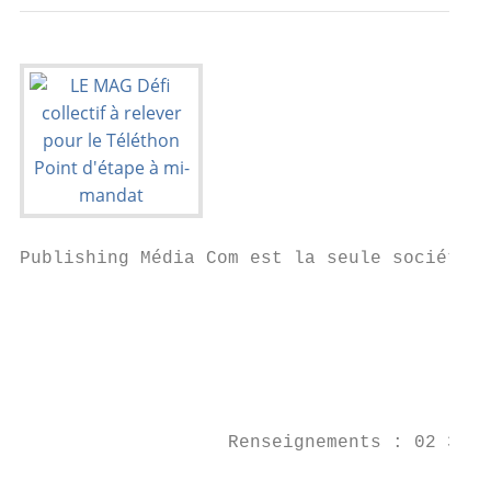
Publishing Média Com est la seule société a
                                           
                                           
                                           
                   Renseignements : 02 35 1