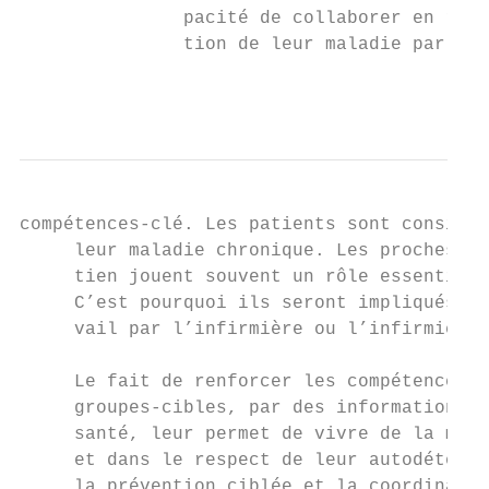
               pacité de collaborer en rése
               tion de leur maladie par les
                                           
compétences-clé. Les patients sont considér
     leur maladie chronique. Les proches et
     tien jouent souvent un rôle essentiel 
     C’est pourquoi ils seront impliqués, r
     vail par l’infirmière ou l’infirmier.

     Le fait de renforcer les compétences d
     groupes-cibles, par des informations e
     santé, leur permet de vivre de la mani
     et dans le respect de leur autodétermi
     la prévention ciblée et la coordinatio