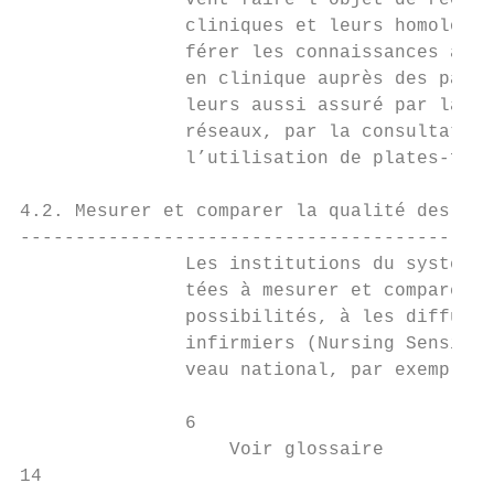
               vent faire l’objet de recher
               cliniques et leurs homologue
               férer les connaissances ains
               en clinique auprès des patie
               leurs aussi assuré par la le
               réseaux, par la consultation
               l’utilisation de plates-form
4.2. Mesurer et comparer la qualité des soi
-------------------------------------------
               Les institutions du système 
               tées à mesurer et comparer l
               possibilités, à les diffuser
               infirmiers (Nursing Sensitiv
               veau national, par exemple d
               6

                   Voir glossaire

14