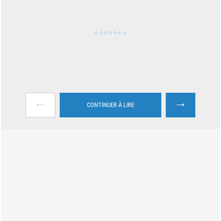
←
→
CONTINUER À LIRE