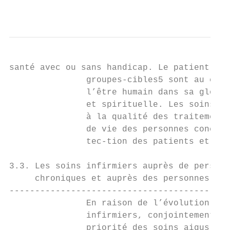
                                           
santé avec ou sans handicap. Le patient / l
               groupes-cibles5 sont au cœur
               l’être humain dans sa global
               et spirituelle. Les soins in
               à la qualité des traitements
               de vie des personnes concern
               tec-tion des patients et des
3.3. Les soins infirmiers auprès de personn
     chroniques et auprès des personnes âgé
-------------------------------------------
               En raison de l’évolution dém
               infirmiers, conjointement av
               priorité des soins aigus ver