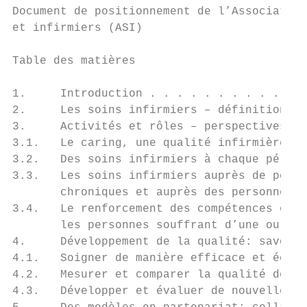
Document de positionnement de l’Association
et infirmiers (ASI)

Table des matières

1.     Introduction . . . . . . . . . . . .
2.     Les soins infirmiers – définition et
3.     Activités et rôles – perspectives po
3.1.   Le caring, une qualité infirmière es
3.2.   Des soins infirmiers à chaque périod
3.3.   Les soins infirmiers auprès de perso
       chroniques et auprès des personnes â
3.4.   Le renforcement des compétences en m
       les personnes souffrant d’une ou de 
4.     Développement de la qualité: savoir 
4.1.   Soigner de manière efficace et écono
4.2.   Mesurer et comparer la qualité des s
4.3.   Développer et évaluer de nouvelles a