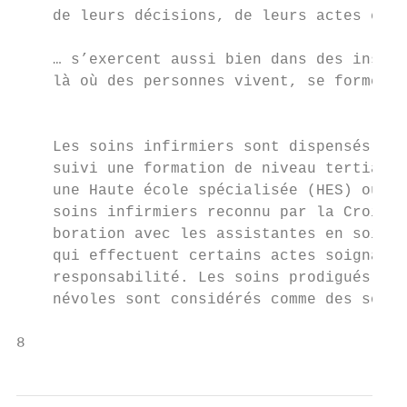
    de leurs décisions, de leurs actes et d
    … s’exercent aussi bien dans des instit
    là où des personnes vivent, se forment,
                                           
    Les soins infirmiers sont dispensés par
    suivi une formation de niveau tertiaire
    une Haute école spécialisée (HES) ou ét
    soins infirmiers reconnu par la Croix-R
    boration avec les assistantes en soins 
    qui effectuent certains actes soignants
    responsabilité. Les soins prodigués par
    névoles sont considérés comme des soins
8