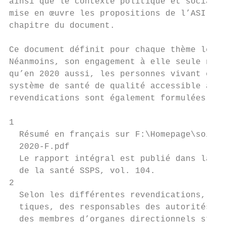
ainsi que le contexte politique et social. 
mise en œuvre les propositions de l’ASI son
chapitre du document.

Ce document définit pour chaque thème les c
Néanmoins, son engagement à elle seule ne s
qu’en 2020 aussi, les personnes vivant en S
système de santé de qualité accessible à to
revendications sont également formulées à l
1

  Résumé en français sur F:\Homepage\soinsi
  2020-F.pdf

  Le rapport intégral est publié dans la Sé
  de la santé SSPS, vol. 104.

2

  Selon les différentes revendications, les
  tiques, des responsables des autorités na
  des membres d’organes directionnels strat