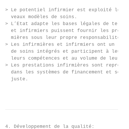
> Le potentiel infirmier est exploité lors 
  veaux modèles de soins.

> L’Etat adapte les bases légales de telle 
  et infirmiers puissent fournir les presta
  mières sous leur propre responsabilité – 
> Les infirmières et infirmiers ont un rôle
  de soins intégrés et participent à leur p
  leurs compétences et au volume de leurs p
> Les prestations infirmières sont représen
  dans les systèmes de financement et sont 
  juste.

                                           
4. Développement de la qualité:
