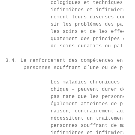
               cologiques et techniques se 
               infirmières et infirmiers so
               rement leurs diverses compét
               sir les problèmes des patien
               les soins et de les effectue
               quatement des principes de p
               de soins curatifs ou palliat
3.4. Le renforcement des compétences en mat
      personnes souffrant d’une ou de plusi
-------------------------------------------
               Les maladies chroniques – qu
               chique – peuvent durer des a
               pas rare que les personnes s
               également atteintes de plusi
               raison, contrairement aux ma
               nécessitent un traitement de
               personnes souffrant de malad
               infirmières et infirmiers on