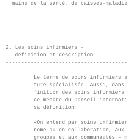
  maine de la santé, de caisses-maladie ou 
                                           
2. Les soins infirmiers –

   définition et description

-------------------------------------------
         Le terme de soins infirmiers est d
         ture spécialisée. Aussi, dans le b
         finition des soins infirmiers rete
         de membre du Conseil international
         sa définition:

         «On entend par soins infirmiers le
         nome ou en collaboration, aux indi
         groupes et aux communautés – malad