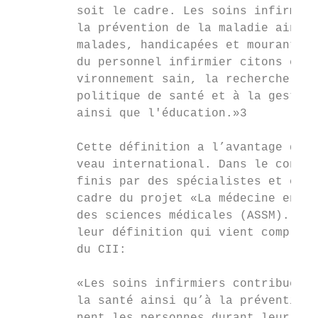
         soit le cadre. Les soins infirmier
         la prévention de la maladie ainsi 
         malades, handicapées et mourantes.
         du personnel infirmier citons enco
         vironnement sain, la recherche, la
         politique de santé et à la gestion
         ainsi que l'éducation.»3

         Cette définition a l’avantage d’êt
         veau international. Dans le contex
         finis par des spécialistes et cher
         cadre du projet «La médecine en Su
         des sciences médicales (ASSM). L’A
         leur définition qui vient compléte
         du CII:

         «Les soins infirmiers contribuent 
         la santé ainsi qu’à la prévention 