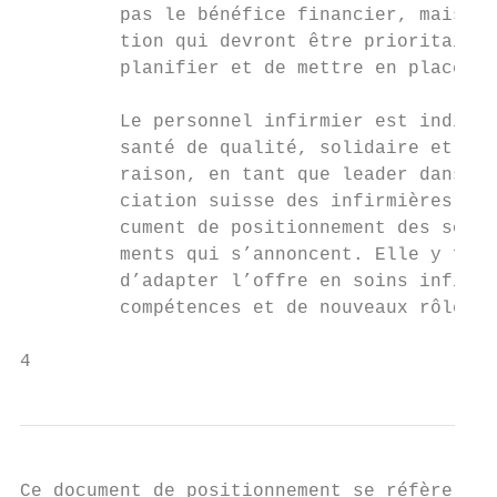
         pas le bénéfice financier, mais bi
         tion qui devront être prioritairem
         planifier et de mettre en place l’
         Le personnel infirmier est indispe
         santé de qualité, solidaire et acc
         raison, en tant que leader dans le
         ciation suisse des infirmières et 
         cument de positionnement des solut
         ments qui s’annoncent. Elle y fait
         d’adapter l’offre en soins infirmi
         compétences et de nouveaux rôles i
4
Ce document de positionnement se réfère à l