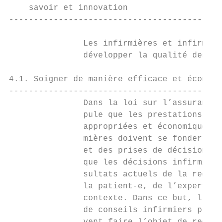
    savoir et innovation

-------------------------------------------
               Les infirmières et infirmier
               développer la qualité des so
4.1. Soigner de manière efficace et économi
-------------------------------------------
               Dans la loi sur l’assurance-
               pule que les prestations du 
               appropriées et économiques. 
               mières doivent se fonder de 
               et des prises de décisions f
               que les décisions infirmière
               sultats actuels de la recher
               la patient-e, de l’expertise
               contexte. Dans ce but, l’eff
               de conseils infirmiers prodi