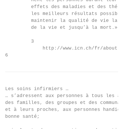
         nent les personnes durant leur tra
         effets des maladies et des thérapi
         les meilleurs résultats possibles 
         maintenir la qualité de vie la mei
         de la vie et jusqu’à la mort.»

         3

             http://www.icn.ch/fr/about-icn
6
Les soins infirmiers …

… s’adressent aux personnes à tous les âges
des familles, des groupes et des communauté
et à leurs proches, aux personnes handicapé
bonne santé;
