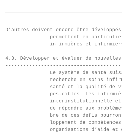
D’autres doivent encore être développés et 
               permettent en particulier de
               infirmières et infirmiers à 
4.3. Développer et évaluer de nouvelles app
-------------------------------------------
               Le système de santé suisse s
               recherche en soins infirmier
               santé et la qualité de vie d
               pes-cibles. Les infirmières 
               interinstitutionnelle et int
               de répondre aux problèmes de
               bre de ces défis pourront pr
               loppement de compétences et 
               organisations d’aide et de s