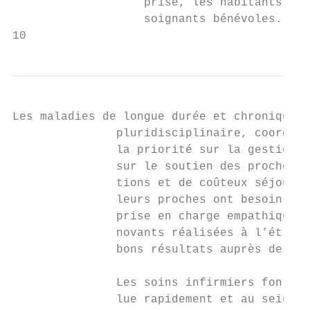
                   prise, les habitants d’u
                   soignants bénévoles.

10
Les maladies de longue durée et chroniques 
               pluridisciplinaire, coordonn
               la priorité sur la gestion d
               sur le soutien des proches, 
               tions et de coûteux séjours 
               leurs proches ont besoin de 
               prise en charge empathique. 
               novants réalisées à l’étrang
               bons résultats auprès des pa
               Les soins infirmiers font pa
               lue rapidement et au sein du