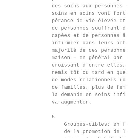
               des soins aux personnes souf
               soins en soins vont fortemen
               pérance de vie élevée et de 
               de personnes souffrant de ma
               capées et de personnes âgées
               infirmier dans leurs activit
               majorité de ces personnes né
               maison – en général par des 
               croissant d’entre elles, ce 
               remis tôt ou tard en questio
               de modes relationnels (davan
               de familles, plus de femmes 
               la demande en soins infirmie
               va augmenter.

               5

                   Groupes-cibles: en fonct
                   de la promotion de la sa