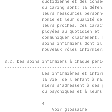
               quotidienne et des conséquen
               du caring sont: la défense d
               leurs ressources personnelle
               nomie et leur qualité de vie
               leurs proches. Ces caractéri
               ployées au quotidien et les 
               communiquer clairement. Le c
               soins infirmiers dont il fau
               nouveaux rôles infirmiers da
3.2. Des soins infirmiers à chaque période 
-------------------------------------------
               Les infirmières et infirmier
               la vie, de l’enfant à naître
               miers s’adressent à des pers
               ou psychiques et à leurs pro
               4

                   Voir glossaire
