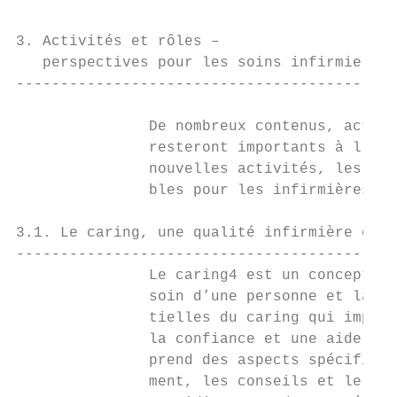
3. Activités et rôles –

   perspectives pour les soins infirmiers

-------------------------------------------
               De nombreux contenus, activi
               resteront importants à l’ave
               nouvelles activités, les nou
               bles pour les infirmières et
3.1. Le caring, une qualité infirmière esse
-------------------------------------------
               Le caring4 est un concept ce
               soin d’une personne et la tr
               tielles du caring qui impliq
               la confiance et une aide bie
               prend des aspects spécifique
               ment, les conseils et le sou