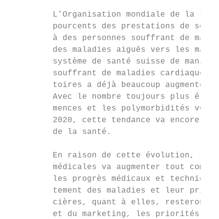
         L’Organisation mondiale de la sant
         pourcents des prestations de soins
         à des personnes souffrant de malad
         des maladies aiguës vers les malad
         système de santé suisse de manière
         souffrant de maladies cardiaques, 
         toires a déjà beaucoup augmenté au
         Avec le nombre toujours plus élevé
         mences et les polymorbidités vont 
         2020, cette tendance va encore se 
         de la santé.

         En raison de cette évolution, le b
         médicales va augmenter tout comme 
         les progrès médicaux et techniques
         tement des maladies et leur prise 
         cières, quant à elles, resteront l
         et du marketing, les priorités adé