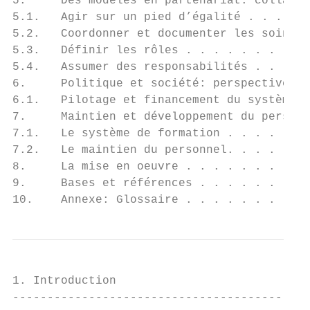
5.     Des modèles en partenariat: collabor
5.1.   Agir sur un pied d’égalité . . . . .
5.2.   Coordonner et documenter les soins d
5.3.   Définir les rôles . . . . . . . . . 
5.4.   Assumer des responsabilités . . . . 
6.     Politique et société: perspective de
6.1.   Pilotage et financement du système d
7.     Maintien et développement du personn
7.1.   Le système de formation . . . . . . 
7.2.   Le maintien du personnel. . . . . . 
8.     La mise en oeuvre . . . . . . . . . 
9.     Bases et références . . . . . . . . 
10.    Annexe: Glossaire . . . . . . . . . 
1. Introduction

-------------------------------------------