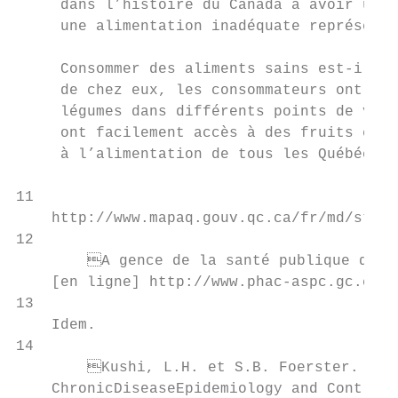
     dans l’histoire du Canada à avoir une 
     une alimentation inadéquate représente
     Consommer des aliments sains est-il à 
     de chez eux, les consommateurs ont-il 
     légumes dans différents points de vent
     ont facilement accès à des fruits et l
     à l’alimentation de tous les Québécois
11

    http://www.mapaq.gouv.qc.ca/fr/md/stati
12

  	A gence de la santé publique du Canada. 2008. « Rapport sur l’état de la santé publique au Canada 2008 : S’attaquer aux inégalités en santé

    [en ligne] http://www.phac-aspc.gc.ca/c
13

    Idem.

14

   	Kushi, L.H. et S.B. Foerster. 1998. « Diet and nutrition », dans R.C. Brownson, P .L. Remington et J.R. Davis (Eds),

    ChronicDiseaseEpidemiology and Control,