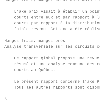
Mangez frais, mangez près. Oui, mais à quel
    L’axe prix visait à établir un point de
    courts entre eux et par rapport à la gr
    courts par rapport à la distribution us
    faible revenu. Cet axe a été réalisé pa
Mangez frais, mangez près

Analyse transversale sur les circuits court
    Ce rapport global propose une revue de 
    résumé et une analyse commune des résul
    courts au Québec.

    Le présent rapport concerne l’axe Prix.

    Tous les autres rapports sont disponibl
6                                          