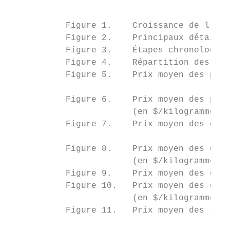
                                           
                                           
           Figure 1.    Croissance de l’IPC
           Figure 2.    Principaux détailla
           Figure 3.    Étapes chronologiqu
           Figure 4.    Répartition des typ
           Figure 5.    Prix moyen des pomm
                                           
           Figure 6.    Prix moyen des pomm
                        (en $/kilogramme)..
           Figure 7.    Prix moyen des caro
                                           
           Figure 8.    Prix moyen des caro
                        (en $/kilogramme)..
           Figure 9.    Prix moyen des oign
           Figure 10.   Prix moyen des oign
                        (en $/kilogramme)..
           Figure 11.   Prix moyen des toma
                                           