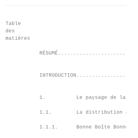
Table

des

matières

                                           
           RÉSUMÉ..........................
                                           
                                           
           INTRODUCTION....................
                                           
                                           
           1.          Le paysage de la dis
                                           
           1.1.        La distribution alim
                                           
           1.1.1.      Bonne Boîte Bonne Bo
                                           