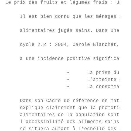
Le prix des fruits et légumes frais : Un enjeu de santé publique                                                                                                           que le revenu hebdomadaire moyen, lui, n’a augmenté que de 2,9 % au Québec9. Bien qu’on ignore l’impact de cette hausse sur la

     Il est bien connu que les ménages ayant des revenus élevés sont plus susceptibles que les autres d’avoir des comportements                                            consommation de fruits et légumes, à bien des égards, notamment pour les familles à faible revenu, la question de l’abordabilité des

     alimentaires jugés sains. Dans une analyse des données de l’Enquête sur la santé dans les collectivités canadiennes,                                                  produits frais et non transformés est extrêmement préoccupante. D’ailleurs, quand on regarde l’augmentation des prix à

     cycle 2.2 : 2004, Carole Blanchet, épidémiologiste à l’Institut national de santé publique du Québec, démontre que le revenu                                          la consommation au cours des dix dernières années, on remarque que l’augmentation du prix des aliments est toujours supérieure

     a une incidence positive significative sur :                                                                                                                          à l’augmentation de l’indice du prix à la consommation (IPC) général (Figure 1).

