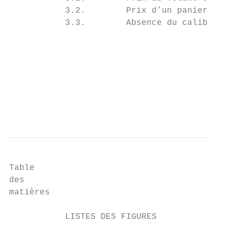
           3.2.        Prix d’un panier....
           3.3.        Absence du calibre..
                                           
                                           
                                           
                                           
                                           
                                           
Table

des

matières

                                           
           LISTES DES FIGURES
