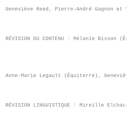
                                           
Geneviève Reed, Pierre-André Gagnon et Valé
                                           
                                           
RÉVISION DU CONTENU : Mélanie Bisson (Équit
                                           
                                           
Anne-Marie Legault (Équiterre), Geneviève P
                                           
                                           
RÉVISION LINGUISTIQUE : Mireille Elchacar

                                           
                                           