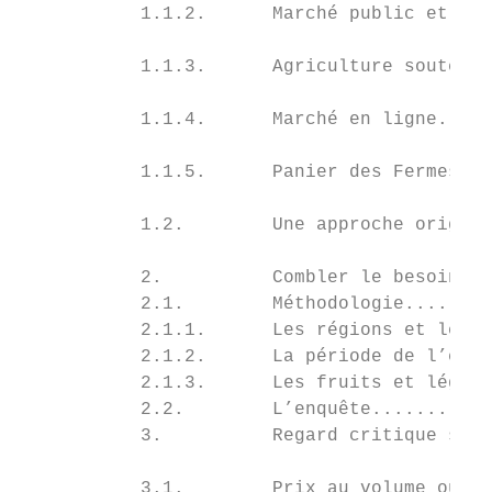
           1.1.2.      Marché public et mar
                                           
           1.1.3.      Agriculture soutenue
                                           
           1.1.4.      Marché en ligne.....
                                           
           1.1.5.      Panier des Fermes Lu
                                           
           1.2.        Une approche origina
                                           
           2.          Combler le besoin d’
           2.1.        Méthodologie........
           2.1.1.      Les régions et les c
           2.1.2.      La période de l’enqu
           2.1.3.      Les fruits et légume
           2.2.        L’enquête...........
           3.          Regard critique sur 
                                           
           3.1.        Prix au volume ou au