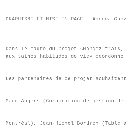
                                           
GRAPHISME ET MISE EN PAGE : Andrea Gonzalez
                                           
                                           
Dans le cadre du projet «Mangez frais, mang
aux saines habitudes de vie» coordonné par 
                                           
Les partenaires de ce projet souhaitent rem
                                           
Marc Angers (Corporation de gestion des mar
                                           
Montréal), Jean-Michel Bordron (Table agroa
                                           