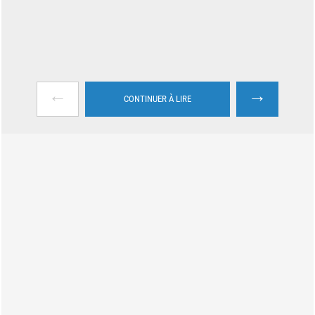
←
→
CONTINUER À LIRE