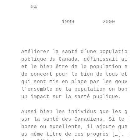
        0%

                  1999         2000        
                                           
     Améliorer la santé d’une population n’
     publique du Canada, définissait ainsi 
     et le bien être de la population et ré
     de concert pour le bien de tous et de 
     qui sont mis en place par les gouverne
     l’ensemble de la population en bonne s
     un impact sur la santé publique.

     Aussi bien les individus que les group
     sur la santé des Canadiens. Si le Dr J
     bonne ou excellente, il ajoute que « t
     au même titre de ces progrès […]. Si n