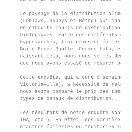
     Le paysage de la distribution alimenta
     (Loblaws, Sobeys et Métro) qui contrôl
     de circuits courts de distribution et 
     biologiques. Entre ces différents cana
     hypermarchés, fruiteries et épiceries 
     Boîte Bonne Bouffe, Fermes Lufa, etc. 
     naissant cela, nous nous sommes demand
     que nous avons essayé de mesurer par u
     Cette enquête, qui a duré 8 semaines e
     Victoriaville), a nécessité de relever
     nous avons comparé le prix des tomates
     types de canaux de distribution.

     Les résultats de notre enquête sont no
     IGA, etc.). En effet, ces dernières, m
     d’autres épiceries ou fruiteries indép