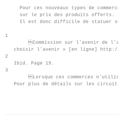
     Pour ces nouveaux types de commerces, 
     sur le prix des produits offerts. Il n
     Il est donc difficile de statuer sur l
1

 	Commission sur l’avenir de l’agriculture et l’agroalimentaire québécois. 2007. « Agriculture et agroalimentaire :

   choisir l’avenir » [en ligne] http://www
2

   Ibid. Page 19.

3

 	Lorsque ces commerces n’utilisent pas plus d’un intermédiaire, on dit qu’ils sont en circuits courts de distribution.

   Pour plus de détails sur les circuits co
                                           