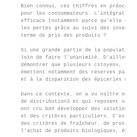
     Bien connus, ces chiffres en préoccupe
     pour les consommateurs. L’intégration 
     efficace (notamment parce qu’elle offr
     les pertes grâce au suivi des inventai
     terme de prix des produits ?

     Si une grande partie de la population 
     loin de faire l’unanimité. D’ailleurs 
     démontrer que plusieurs citoyens, tran
     émettent notamment des réserves par ra
     et à la disparition des épiceries mode
     Dans ce contexte, on a vu naître ou re
     de distribution3 et qui reposent sur u
     ont cru bon développer des solutions d
     et des critères particuliers. C’est le
     des critères de fraîcheur, de proximit
     l’achat de produits biologiques, équit