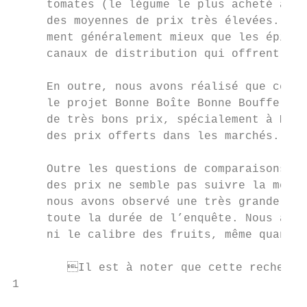
     tomates (le légume le plus acheté au Q
     des moyennes de prix très élevées. Les
     ment généralement mieux que les épicer
     canaux de distribution qui offrent des
     En outre, nous avons réalisé que certa
     le projet Bonne Boîte Bonne Bouffe pro
     de très bons prix, spécialement à Mont
     des prix offerts dans les marchés. Com
     Outre les questions de comparaisons de
     des prix ne semble pas suivre la même 
     nous avons observé une très grande var
     toute la durée de l’enquête. Nous avon
     ni le calibre des fruits, même quand c
	Il est à noter que cette recherche a été réalisée dans un contexte plus large, d’autres organisations ayant étudié l’axe de l’offre

1
