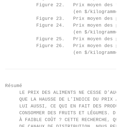
           Figure 22.   Prix moyen des toma
                        (en $/kilogramme)..
           Figure 23.   Prix moyen des poiv
           Figure 24.   Prix moyen des poiv
                        (en $/kilogramme)..
           Figure 25.   Prix moyen des pomm
           Figure 26.   Prix moyen des pomm
                        (en $/kilogramme)..
Résumé

     LE PRIX DES ALIMENTS NE CESSE D’AUGMEN
     QUE LA HAUSSE DE L’INDICE DU PRIX À LA
     LUI AUSSI, CE QUI EN FAIT DES PRODUITS
     CONSOMMER DES FRUITS ET LÉGUMES. D’OÙ 
     À FAIBLE COÛT ? CETTE RECHERCHE, QUI É
     DE CANAUX DE DISTRIBUTION, NOUS PERMET