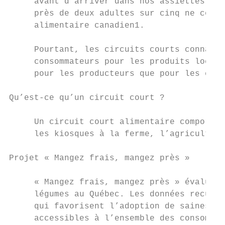
     avant d’arriver dans nos assiettes. Si
     près de deux adultes sur cinq ne conso
     alimentaire canadien1.

     Pourtant, les circuits courts connaiss
     consommateurs pour les produits locaux
     pour les producteurs que pour les cons
Qu’est-ce qu’un circuit court ?

     Un circuit court alimentaire comporte 
     les kiosques à la ferme, l’agriculture
Projet « Mangez frais, mangez près »

     « Mangez frais, mangez près » évalue l
     légumes au Québec. Les données recueil
     qui favorisent l’adoption de saines ha
     accessibles à l’ensemble des consommat