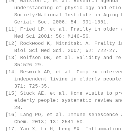
[10] Walston J, et al. Research agenda for 
   understanding of physiology and etiology
   Society/National Institute on Aging Rese
   Geriatr Soc. 2006; 54: 991–1001.

[11] Fried LP, et al. Frailty in older adul
   Med Sci 2001; 56: M146-56.

[12] Rockwood K, Mitnitski A. Frailty in re
   Biol Sci Med Sci. 2007; 62: 722-27.

[13] Rolfson DB, et al. Validity and reliab
   35:526-29.

[14] Beswick AD, et al. Complex interventio
   independent living in elderly people: a 
   371: 725-35.

[15] Stuck AE, et al. Home visits to preven
   elderly people: systematic review and me
   28.

[16] Lang PO, et al. Immune senescence and 
   Chem. 2013; 13: 2541-50.

[17] Yao X, Li H, Leng SX. Inflammation and