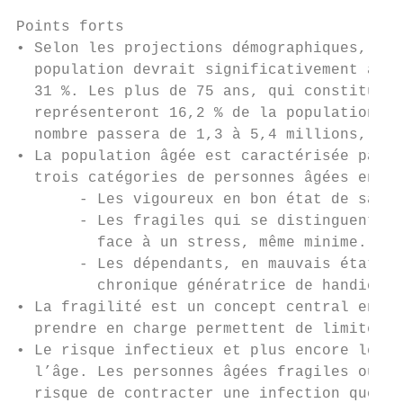
Points forts

• Selon les projections démographiques, la 
  population devrait significativement augm
  31 %. Les plus de 75 ans, qui constituaie
  représenteront 16,2 % de la population en
  nombre passera de 1,3 à 5,4 millions, soi
• La population âgée est caractérisée par u
  trois catégories de personnes âgées en fo
       - Les vigoureux en bon état de santé
       - Les fragiles qui se distinguent pa
         face à un stress, même minime.

       - Les dépendants, en mauvais état de
         chronique génératrice de handicaps
• La fragilité est un concept central en gé
  prendre en charge permettent de limiter l
• Le risque infectieux et plus encore le ri
  l’âge. Les personnes âgées fragiles ou dé
  risque de contracter une infection que le