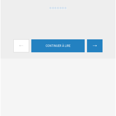
←
→
CONTINUER À LIRE