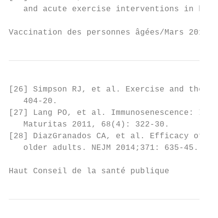
   and acute exercise interventions in huma
Vaccination des personnes âgées/Mars 2016  
[26] Simpson RJ, et al. Exercise and the ag
   404-20.

[27] Lang PO, et al. Immunosenescence: Impl
   Maturitas 2011, 68(4): 322-30.

[28] DiazGranados CA, et al. Efficacy of hi
   older adults. NEJM 2014;371: 635-45.

Haut Conseil de la santé publique          