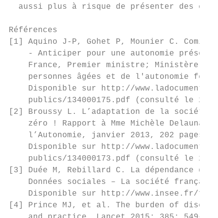
  aussi plus à risque de présenter des comp
Références

[1] Aquino J-P, Gohet P, Mounier C. Comité 
    - Anticiper pour une autonomie préservé
    France, Premier ministre; Ministère des
    personnes âgées et de l'autonomie févri
    Disponible sur http://www.ladocumentati
    publics/134000175.pdf (consulté le 22/0
[2] Broussy L. L’adaptation de la société a
    zéro ! Rapport à Mme Michèle Delaunay, 
    l’Autonomie, janvier 2013, 202 pages.

    Disponible sur http://www.ladocumentati
    publics/134000173.pdf (consulté le 22/0
[3] Duée M, Rebillard C. La dépendance des 
    Données sociales – La société française
    Disponible sur http://www.insee.fr/fr/f
[4] Prince MJ, et al. The burden of disease
    and practice. Lancet 2015; 385: 549–62.
