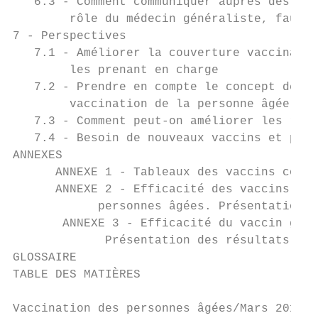
   6.3 - Comment communiquer auprès des per
        rôle du médecin généraliste, faut-i
7 - Perspectives                           
   7.1 - Améliorer la couverture vaccinale 
        les prenant en charge              
   7.2 - Prendre en compte le concept de « 
        vaccination de la personne âgée    
   7.3 - Comment peut-on améliorer les répo
   7.4 - Besoin de nouveaux vaccins et pour
ANNEXES

      ANNEXE 1 - Tableaux des vaccins comme
      ANNEXE 2 - Efficacité des vaccins con
            personnes âgées. Présentation d
       ANNEXE 3 - Efficacité du vaccin grip
             Présentation des résultats des
GLOSSAIRE                                  
TABLE DES MATIÈRES                         
Vaccination des personnes âgées/Mars 2016  