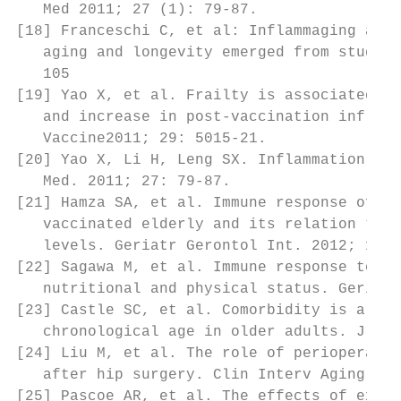
   Med 2011; 27 (1): 79-87.

[18] Franceschi C, et al: Inflammaging and 
   aging and longevity emerged from studies
   105

[19] Yao X, et al. Frailty is associated wi
   and increase in post-vaccination influen
   Vaccine2011; 29: 5015-21.

[20] Yao X, Li H, Leng SX. Inflammation and
   Med. 2011; 27: 79-87.

[21] Hamza SA, et al. Immune response of 23
   vaccinated elderly and its relation to f
   levels. Geriatr Gerontol Int. 2012; 12: 
[22] Sagawa M, et al. Immune response to in
   nutritional and physical status. Geriatr
[23] Castle SC, et al. Comorbidity is a bet
   chronological age in older adults. J Am 
[24] Liu M, et al. The role of perioperativ
   after hip surgery. Clin Interv Aging. 20
[25] Pascoe AR, et al. The effects of exerc