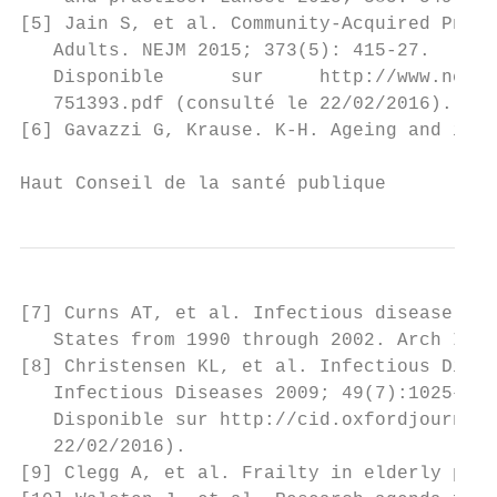
[5] Jain S, et al. Community-Acquired Pneum
   Adults. NEJM 2015; 373(5): 415-27.

   Disponible      sur     http://www.ncbi.
   751393.pdf (consulté le 22/02/2016).

[6] Gavazzi G, Krause. K-H. Ageing and infe
Haut Conseil de la santé publique          
[7] Curns AT, et al. Infectious disease hos
   States from 1990 through 2002. Arch Inte
[8] Christensen KL, et al. Infectious Disea
   Infectious Diseases 2009; 49(7):1025–35.

   Disponible sur http://cid.oxfordjournals
   22/02/2016).

[9] Clegg A, et al. Frailty in elderly peop