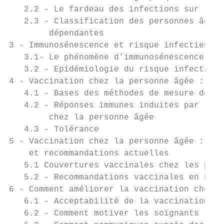
   2.2 - Le fardeau des infections sur la m
   2.3 - Classification des personnes âgées
        dépendantes                        
3 - Immunosénescence et risque infectieux  
   3.1- Le phénomène d’immunosénescence    
   3.2 - Epidémiologie du risque infectieux
4 - Vaccination chez la personne âgée : imm
   4.1 - Bases des méthodes de mesure de l’
   4.2 - Réponses immunes induites par la v
        chez la personne âgée              
   4.3 - Tolérance                         
5 - Vaccination chez la personne âgée : cou
    et recommandations actuelles           
   5.1 Couvertures vaccinales chez les pers
   5.2 - Recommandations vaccinales en Fran
6 - Comment améliorer la vaccination chez l
   6.1 - Acceptabilité de la vaccination ch
   6.2 - Comment motiver les soignants (hor