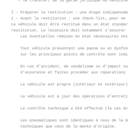
   – le transfert de la garde juridique du véhicule.
I – Préparer la restitution : une étape indispensabl
1 – Avant la restitution : une check-list… pour ne 
Le véhicule doit être restitué dans un état standar
restitution. Le locataire doit notamment s’assurer q
    Les éventuelles remises en état nécessaires ont
    Tout véhicule présentant une panne ou un dysfon
    sur les principaux points de contrôle sont indi
    En cas d’accident, de vandalisme ou d’impact su
    d’assurance et faites procéder aux réparations 
    Le véhicule est propre (intérieur et extérieur)

    Le véhicule est à jour des opérations d’entreti
    Le contrôle technique a été effectué (le cas éch
    Les pneumatiques sont identiques à ceux de la m
    techniques que ceux de la monte d’origine.
