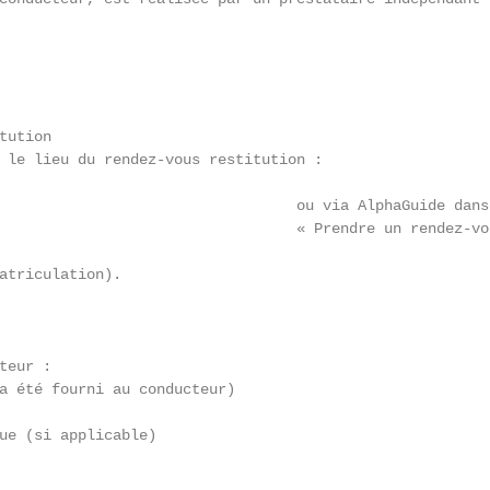
ution

 le lieu du rendez-vous restitution :

                                  ou via AlphaGuide dans
                                  « Prendre un rendez-vo
atriculation).

eur :

a été fourni au conducteur)

ue (si applicable)
