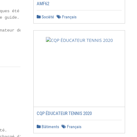
AMF62
ques été ou mixtes de la

Société
Français
 guide.

nateur de bord, etc.)

                              2
CQP ÉDUCATEUR TENNIS 2020
Bâtiments
Français
é.

chargé d’établir le
