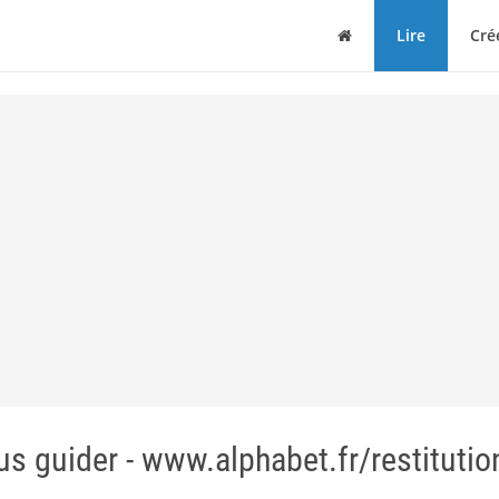
Maison
Lire
Cré
us guider - www.alphabet.fr/restitutio