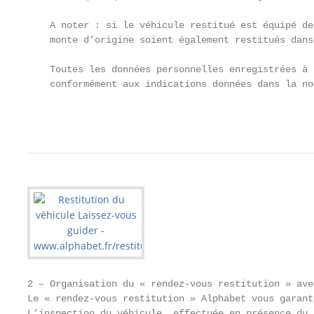
    A noter : si le véhicule restitué est équipé de
    monte d’origine soient également restitués dans
    Toutes les données personnelles enregistrées à 
    conformément aux indications données dans la no
                                                   
2 – Organisation du « rendez-vous restitution » ave
Le « rendez-vous restitution » Alphabet vous garant
L’inspection du véhicule, effectuée en présence du 