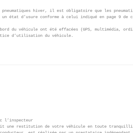
 pneumatiques hiver, il est obligatoire que les pneumati
 un état d’usure conforme à celui indiqué en page 9 de ce
bord du véhicule ont été effacées (GPS, multimédia, ordi
tice d’utilisation du véhicule.

                                                        
c l’inspecteur

it une restitution de votre véhicule en toute tranquillit
conducteur, est réalisée par un prestataire indépendant 