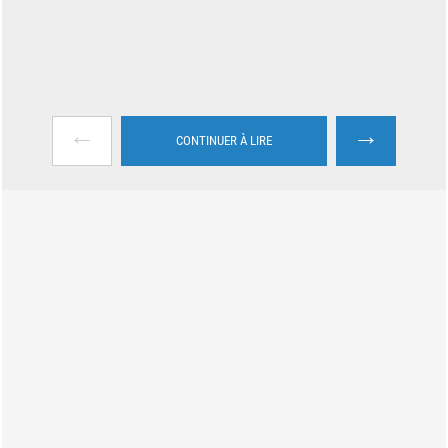
←
→
CONTINUER À LIRE