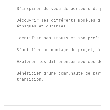
     S'inspirer du vécu de porteurs de proj
     Découvrir les différents modèles d'ent
     éthiques et durables.

     Identifier ses atouts et son profil d'
     S'outiller au montage de projet, à la 
     Explorer les différentes sources de fi
     Bénéficier d'une communauté de partici
     transition.

                                           