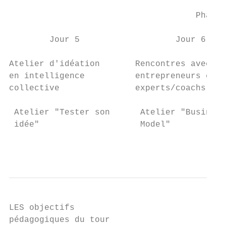
                                     Phase 
        Jour 5                   Jour 6    
Atelier d'idéation       Rencontres avec de
en intelligence          entrepreneurs et  
collective               experts/coachs

 Atelier "Tester son      Atelier "Business
 idée"                    Model"           
                                           
LES objectifs

pédagogiques du tour
