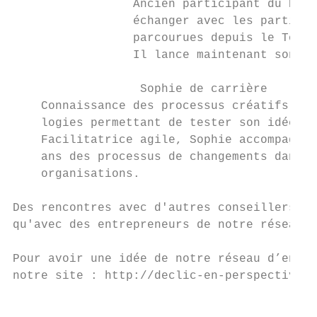
                 Ancien participant du Décl
                 échanger avec les particip
                 parcourues depuis le Tour 
                 Il lance maintenant son pr
                  Sophie de carrière

    Connaissance des processus créatifs et 
    logies permettant de tester son idée de
    Facilitatrice agile, Sophie accompagne 
    ans des processus de changements dans d
    organisations.

Des rencontres avec d'autres conseillers en
qu'avec des entrepreneurs de notre réseau s
Pour avoir une idée de notre réseau d’entre
notre site : http://declic-en-perspectives.
                                           