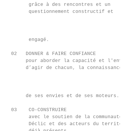
        grâce à des rencontres et un

        questionnement constructif et

                                           
                                           
                                           
        engagé.

  02   DONNER & FAIRE CONFIANCE

       pour aborder la capacité et l'envie

       d’agir de chacun, la connaissance

                                           
                                           
                                           
       de ses envies et de ses moteurs.

  03    CO-CONSTRUIRE

        avec le soutien de la communauté

        Déclic et des acteurs du territoire
