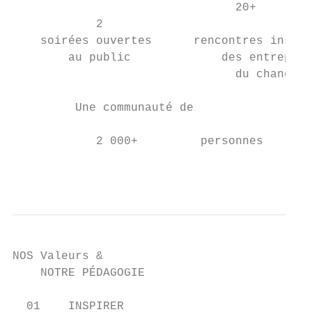
                                20+

            2

    soirées ouvertes      rencontres inspir
        au public             des entrepren
                                du changeme
         Une communauté de

            2 000+         personnes

                                           
NOS Valeurs &

    NOTRE PÉDAGOGIE

  01    INSPIRER
