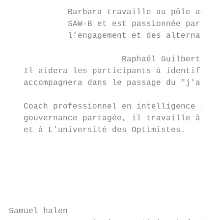
            Barbara travaille au pôle anima
            SAW-B et est passionnée par les
            l’engagement et des alternative
                       Raphaël Guilbert

   Il aidera les participants à identifier 
   accompagnera dans le passage du "j'ai en
   Coach professionnel en intelligence coll
   gouvernance partagée, il travaille à L’u
   et à L’université des Optimistes.

                                           
Samuel halen
