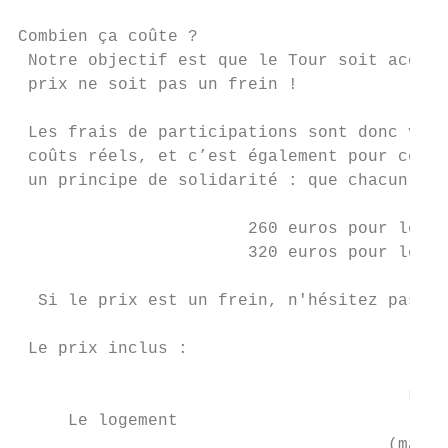
Combien ça coûte ?

 Notre objectif est que le Tour soit access
 prix ne soit pas un frein !

 Les frais de participations sont donc volo
 coûts réels, et c’est également pour cette
 un principe de solidarité : que chacun con
                       260 euros pour les c
                       320 euros pour les p
  Si le prix est un frein, n'hésitez pas à 
 Le prix inclus :

                                       La n
     Le logement

                                     (matin