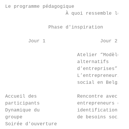
Le programme pédagogique

                     À quoi ressemble le pr
               Phase d'inspiration         
        Jour 1                   Jour 2    
                         Atelier “Modèles  
                         alternatifs       
                         d’entreprises”

                         L’entrepreneuriat 
                         social en Belgique
Accueil des              Rencontre avec des
participants             entrepreneurs et  
Dynamique du             identification    
groupe                   de besoins sociéta
Soirée d'ouverture                         