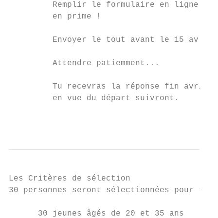
         Remplir le formulaire en ligne et 
         en prime !

         Envoyer le tout avant le 15 avril 
         Attendre patiemment...

         Tu recevras la réponse fin avril, 
         en vue du départ suivront.

                                           
Les Critères de sélection

30 personnes seront sélectionnées pour fair
      30 jeunes âgés de 20 et 35 ans
