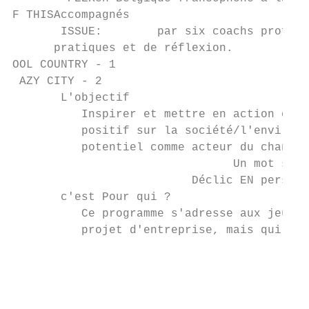
F THISAccompagnés

       ISSUE:        par six coachs profess
      pratiques et de réflexion.

OOL COUNTRY - 1

 AZY CITY - 2

       L'objectif

          Inspirer et mettre en action cell
          positif sur la société/l'environn
          potentiel comme acteur du changem
                                Un mot sur

                          Déclic EN perspec
       c'est Pour qui ?

          Ce programme s'adresse aux jeunes
          projet d'entreprise, mais qui n'o
                                           
                                           
                                           