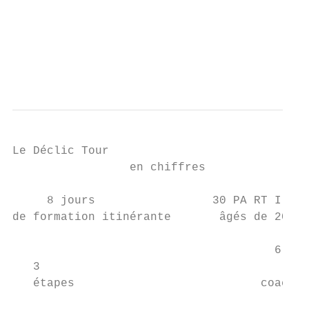
                                           
                                           
                                           
                                           
Le Déclic Tour

                 en chiffres

     8 jours                 30 PA RT I C I
de formation itinérante       âgés de 20 à 
                                      6

   3

   étapes                           coachs
