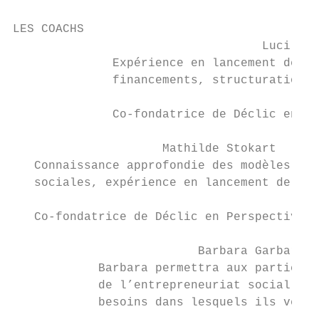
LES COACHS

                                   Lucille 
              Expérience en lancement de pr
              financements, structuration d
              Co-fondatrice de Déclic en Pe
                     Mathilde Stokart

   Connaissance approfondie des modèles d'e
   sociales, expérience en lancement de pro
   Co-fondatrice de Déclic en Perspectives.

                          Barbara Garbarczy
            Barbara permettra aux participa
            de l’entrepreneuriat social et 
            besoins dans lesquels ils veule