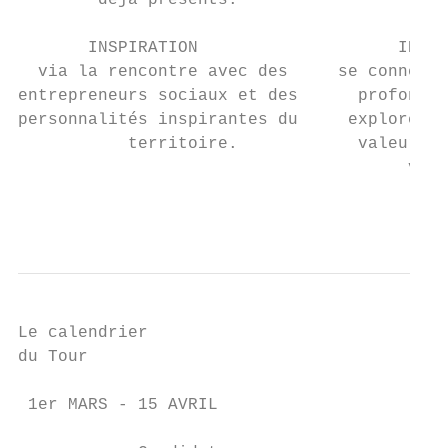
        déjà présents.

       INSPIRATION                    INTRO
  via la rencontre avec des     se connecte
entrepreneurs sociaux et des      profonde,
personnalités inspirantes du     explorer s
           territoire.            valeurs, 
                                       vous
                                           
Le calendrier

du Tour

 1er MARS - 15 AVRIL
