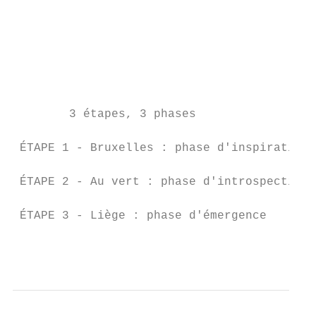
                                           
                                           
                                           
                                           
                                           
        3 étapes, 3 phases                 
                                           
 ÉTAPE 1 - Bruxelles : phase d'inspiration

                                           
 ÉTAPE 2 - Au vert : phase d'introspection 
                                           
 ÉTAPE 3 - Liège : phase d'émergence

                                           