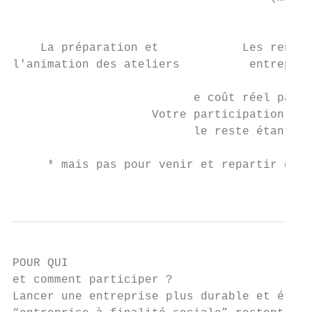
                                           
    La préparation et            Les rencon
l'animation des ateliers          entrepren
                          e coût réel par p
                    Votre participation cou
                          le reste étant pr
     * mais pas pour venir et repartir des 
                                           
POUR QUI

et comment participer ?

Lancer une entreprise plus durable et éthiq