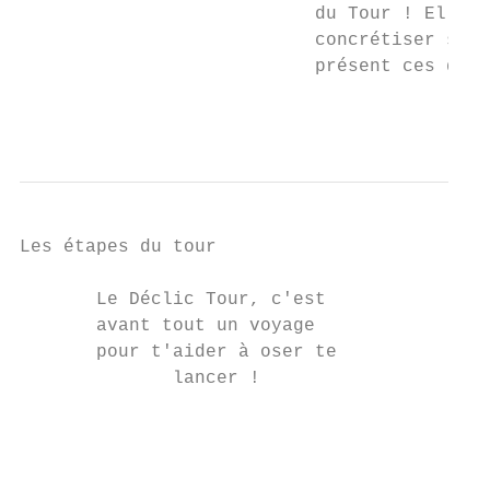
                           du Tour ! Elles 
                           concrétiser ses 
                           présent ces date
                                           
Les étapes du tour

       Le Déclic Tour, c'est

       avant tout un voyage

       pour t'aider à oser te

              lancer !

                                           
                                           
                                           