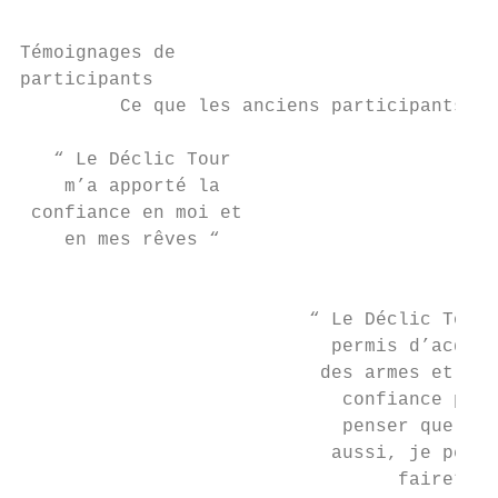
Témoignages de

participants

         Ce que les anciens participants du
   “ Le Déclic Tour                        
    m’a apporté la                         
 confiance en moi et                       
    en mes rêves “                         
                                           
                          “ Le Déclic Tour 
                            permis d’acquér
                           des armes et de 
                             confiance pour

                             penser que moi

                            aussi, je peux 
                                  faire”
