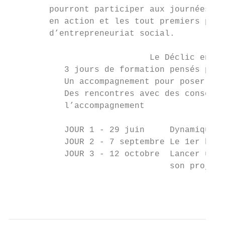
        pourront participer aux journées Dé
        en action et les tout premiers pas 
        d’entrepreneuriat social.

                            Le Déclic en Ac
           3 jours de formation pensés pour
           Un accompagnement pour poser les
           Des rencontres avec des conseill
           l’accompagnement

           JOUR 1 - 29 juin     Dynamique d
           JOUR 2 - 7 septembre Le 1er budg
           JOUR 3 - 12 octobre  Lancer un p
                                son projet 
                                           