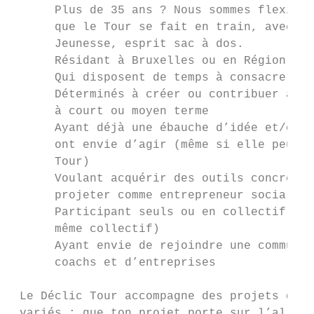
      Plus de 35 ans ? Nous sommes flexible
      que le Tour se fait en train, avec de
      Jeunesse, esprit sac à dos.

      Résidant à Bruxelles ou en Région Wal
      Qui disposent de temps à consacrer à 
      Déterminés à créer ou contribuer à la
      à court ou moyen terme

      Ayant déjà une ébauche d’idée et/ou, 
      ont envie d’agir (même si elle peut é
      Tour)

      Voulant acquérir des outils concrets 
      projeter comme entrepreneur social

      Participant seuls ou en collectif au 
      même collectif)

      Ayant envie de rejoindre une communau
      coachs et d’entreprises

 Le Déclic Tour accompagne des projets dans
 variés : que ton projet porte sur l’alimen