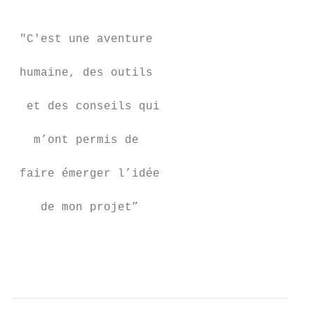
                                           
 "C'est une aventure

                                           
 humaine, des outils

                                           
  et des conseils qui

                                           
   m’ont permis de

                                           
 faire émerger l’idée

                                           
    de mon projet”

                                           
                                           