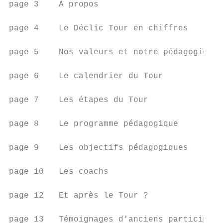
page 3    À propos

page 4    Le Déclic Tour en chiffres

page 5    Nos valeurs et notre pédagogie

page 6    Le calendrier du Tour

page 7    Les étapes du Tour

page 8    Le programme pédagogique

page 9    Les objectifs pédagogiques

page 10   Les coachs

page 12   Et après le Tour ?

page 13   Témoignages d'anciens participant