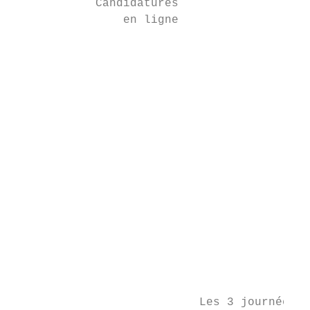
            Candidatures

                en ligne

                                        30 
                                           
                                           
                                        Déc
                                           
                                           
                                        7 S
                                           
                                         12
                                           
                           Les 3 journées d