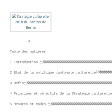
﻿         3

Table des matières

1 Introduction �����������������������������������
2 Etat de la politique cantonale culturelle�������
3 Défis�������������������������������������������
4 Principes et objectifs de la Stratégie culturelle
5 Mesures et coûts �������������������������������