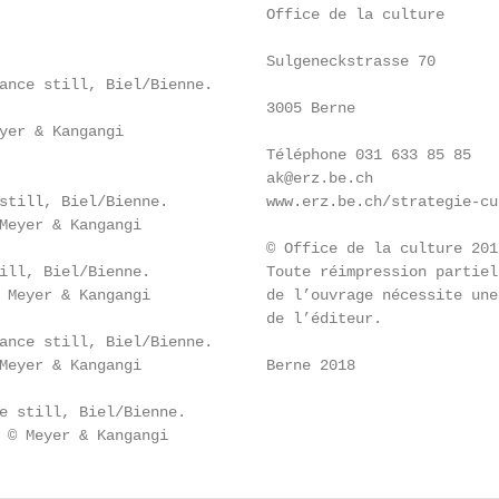
                              Office de la culture

                              Sulgeneckstrasse 70

ance still, Biel/Bienne.

                              3005 Berne

yer & Kangangi

                              Téléphone 031 633 85 85

                              ak@erz.be.ch

still, Biel/Bienne.           www.erz.be.ch/strategie-cul
Meyer & Kangangi

                              © Office de la culture 2018
ill, Biel/Bienne.             Toute réimpression partiell
 Meyer & Kangangi             de l’ouvrage nécessite une
                              de l’éditeur.

ance still, Biel/Bienne.

Meyer & Kangangi              Berne 2018

e still, Biel/Bienne.

 © Meyer & Kangangi