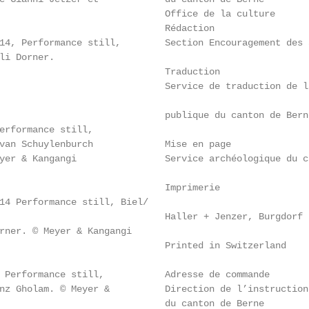
                              Office de la culture

                              Rédaction

14, Performance still,        Section Encouragement des 
li Dorner.

                              Traduction

                              Service de traduction de l
                              publique du canton de Berne
erformance still,

van Schuylenburch             Mise en page

yer & Kangangi                Service archéologique du ca
                              Imprimerie

14 Performance still, Biel/

                              Haller + Jenzer, Burgdorf

rner. © Meyer & Kangangi

                              Printed in Switzerland

 Performance still,           Adresse de commande

nz Gholam. © Meyer &          Direction de l’instruction 
                              du canton de Berne
