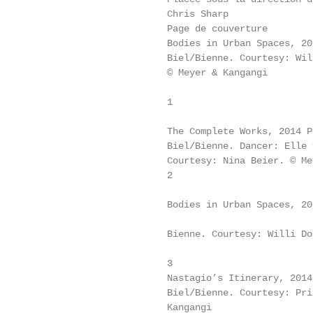
                         Chris Sharp               
                         Page de couverture        
                         Bodies in Urban Spaces, 20
                         Biel/Bienne. Courtesy: Wil
                         © Meyer & Kangangi        
                                                   
                         1

                                                   
                         The Complete Works, 2014 P
                         Biel/Bienne. Dancer: Elle 
                         Courtesy: Nina Beier. © Me
                         2

                                                   
                         Bodies in Urban Spaces, 20
                                                   
                         Bienne. Courtesy: Willi Do
                                                   
                         3

                         Nastagio’s Itinerary, 2014
                         Biel/Bienne. Courtesy: Pri
                         Kangangi                  