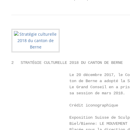
2   STRATÉGIE CULTURELLE 2018 DU CANTON DE BERNE

                         Le 20 décembre 2017, le Co
                         ton de Berne a adopté la S
                         Le Grand Conseil en a pris
                         sa session de mars 2018.

                         Crédit iconographique     
                         Exposition Suisse de Sculp
                         Biel/Bienne: LE MOUVEMENT 
                         Placée sous la direction d