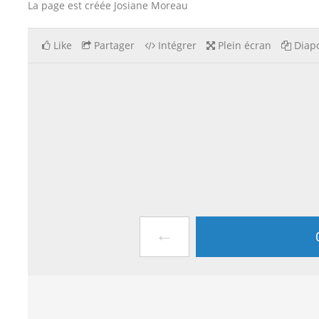
La page est créée Josiane Moreau
Like
Partager
Intégrer
Plein écran
Diapo
←