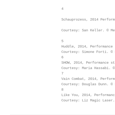
                                                   
                         4

                                                   
                         Schauprozess, 2014 Perform
                                                   
                         Courtesy: San Keller. © Me
                                                   
                         5                         
                         Huddle, 2014, Performance 
                         Courtesy: Simone Forti. © 
                         6                         
                         SHOW, 2014, Performance st
                         Courtesy: Maria Hassabi. ©
                         7                         
                         Vain Combat, 2014, Perform
                         Courtesy: Douglas Dunn. © 
                         8

                         Like You, 2014, Performanc
                         Courtesy: Liz Magic Laser.