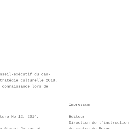
nseil-exécutif du can-

tratégie culturelle 2018.

 connaissance lors de

                              Impressum

ture No 12, 2014,             Editeur

                              Direction de l’instruction 
e Gianni Jetzer et            du canton de Berne
