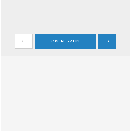
←
→
CONTINUER À LIRE