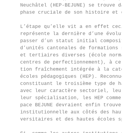
     Neuchâtel (HEP-BEJUNE) se trouve dans 
     phase cruciale de son histoire et de s
                                           
     L’étape qu’elle vit a en effet ceci d’
     représente la dernière d’une évolution
     passer d’un statut initial composite n
     d’unités cantonales de formations seco
     et tertiaires diverses (école normale,
     centres de perfectionnement), à celui 
     tion fraîchement intégrée à la catégor
     écoles pédagogiques (HEP). Reconnues c
     constituant le troisième type de haute
     avec leur caractère sectoriel, leur ta
     leur spécialisation, les HEP comme cel
     pace BEJUNE devraient enfin trouver le
     institutionnelle aux côtés des hautes 
     versitaires et des hautes écoles spéci
                                           