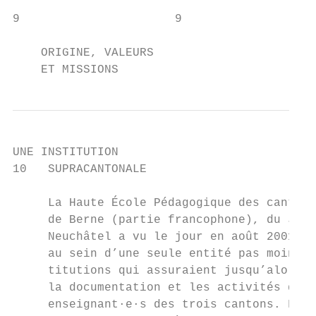
9                      9

    ORIGINE, VALEURS

    ET MISSIONS
UNE INSTITUTION

10   SUPRACANTONALE

     La Haute École Pédagogique des cantons
     de Berne (partie francophone), du Jura
     Neuchâtel a vu le jour en août 2001. E
     au sein d’une seule entité pas moins d
     titutions qui assuraient jusqu’alors l
     la documentation et les activités de r
     enseignant·e·s des trois cantons. Fina