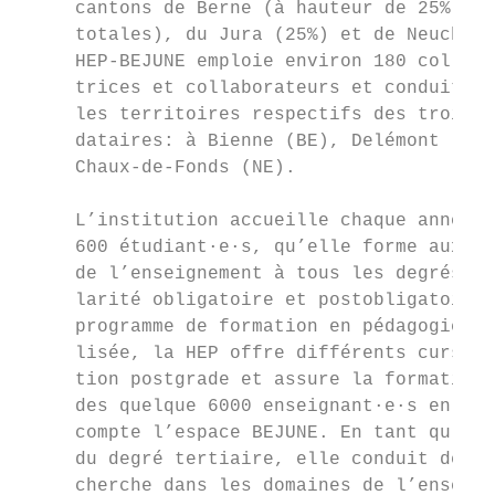
     cantons de Berne (à hauteur de 25% des
     totales), du Jura (25%) et de Neuchâte
     HEP-BEJUNE emploie environ 180 collabo
     trices et collaborateurs et conduit se
     les territoires respectifs des trois c
     dataires: à Bienne (BE), Delémont (JU)
     Chaux-de-Fonds (NE).                  
     L’institution accueille chaque année p
     600 étudiant·e·s, qu’elle forme aux pr
     de l’enseignement à tous les degrés de
     larité obligatoire et postobligatoire.
     programme de formation en pédagogie sp
     lisée, la HEP offre différents cursus 
     tion postgrade et assure la formation 
     des quelque 6000 enseignant·e·s en act
     compte l’espace BEJUNE. En tant qu’ins
     du degré tertiaire, elle conduit des t
     cherche dans les domaines de l’enseign