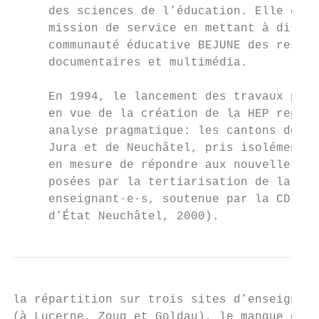
     des sciences de l’éducation. Elle exer
     mission de service en mettant à dispos
     communauté éducative BEJUNE des ressou
     documentaires et multimédia.          
                                           
     En 1994, le lancement des travaux prép
     en vue de la création de la HEP reposa
     analyse pragmatique: les cantons de Be
     Jura et de Neuchâtel, pris isolément, 
     en mesure de répondre aux nouvelles ex
     posées par la tertiarisation de la for
     enseignant·e·s, soutenue par la CDIP (
     d’État Neuchâtel, 2000).              
la répartition sur trois sites d’enseigneme
(à Lucerne, Zoug et Goldau), le manque de p