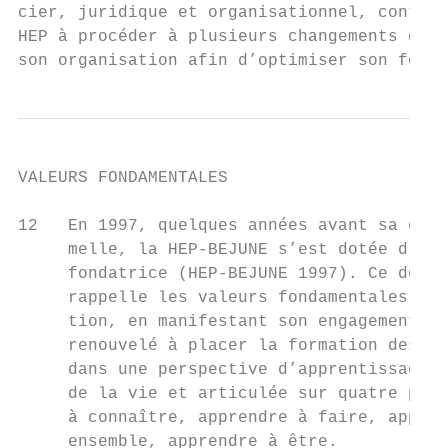
cier, juridique et organisationnel, contrai
HEP à procéder à plusieurs changements dans
son organisation afin d’optimiser son fonct
VALEURS FONDAMENTALES                      
                                           
12   En 1997, quelques années avant sa créa
     melle, la HEP-BEJUNE s’est dotée d’une
     fondatrice (HEP-BEJUNE 1997). Ce docum
     rappelle les valeurs fondamentales de 
     tion, en manifestant son engagement to
     renouvelé à placer la formation des en
     dans une perspective d’apprentissage t
     de la vie et articulée sur quatre pili
     à connaître, apprendre à faire, appren
     ensemble, apprendre à être.           