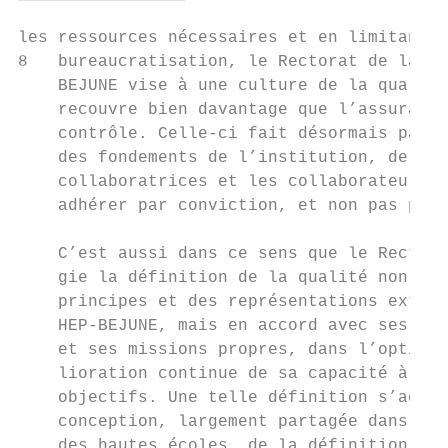
les ressources nécessaires et en limitant l
8   bureaucratisation, le Rectorat de la HE
    BEJUNE vise à une culture de la qualité
    recouvre bien davantage que l’assurance
    contrôle. Celle-ci fait désormais parti
    des fondements de l’institution, de sor
    collaboratrices et les collaborateurs p
    adhérer par conviction, et non pas par 
    C’est aussi dans ce sens que le Rectora
    gie la définition de la qualité non pas
    principes et des représentations extern
    HEP-BEJUNE, mais en accord avec ses val
    et ses missions propres, dans l’optique
    lioration continue de sa capacité à att
    objectifs. Une telle définition s’accor
    conception, largement partagée dans le 
    des hautes écoles, de la définition de 