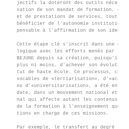
    jectifs la doteront des outils nécessai
    sation de son mandat de formation, de r
    et de prestations de services, tout en 
    bénéficier de l’autonomie institutionne
    pensable à l’affirmation de son identit
                                           
    Cette étape clé s’inscrit dans une cont
    logique avec les efforts menés par la H
    BEJUNE depuis sa création, puisqu’il s’
    plus ni moins, d’achever son évolution 
    tut de haute école. Ce processus, connu
    vocables de «tertiarisation», d’«académ
    ou d’«universitarisation», a été entamé
    date, dans un mouvement national et int
    nal qui affecte autant les contenus et 
    de la formation à l’enseignement que le
    tions en charge de ces missions.       
                                           
    Par exemple, le transfert au degré tert