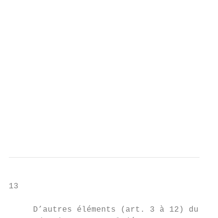
                                           
                                           
                                           
                                           
                                           
                                           
                                           
                                           
                                           
                                           
                                           
                                           
13

     D’autres éléments (art. 3 à 12) du pro