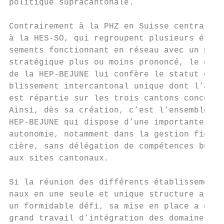
politique supracantonale.                  
                                           
Contrairement à la PHZ en Suisse centrale o
à la HES-SO, qui regroupent plusieurs établ
sements fonctionnant en réseau avec un pilo
stratégique plus ou moins prononcé, le conc
de la HEP-BEJUNE lui confère le statut d’ét
blissement intercantonal unique dont l’acti
est répartie sur les trois cantons concorda
Ainsi, dès sa création, c’est l’ensemble de
HEP-BEJUNE qui dispose d’une importante    
autonomie, notamment dans la gestion finan-
cière, sans délégation de compétences budgé
aux sites cantonaux.                       
Si la réunion des différents établissements
naux en une seule et unique structure a con
un formidable défi, sa mise en place a géné
grand travail d’intégration des domaines fi