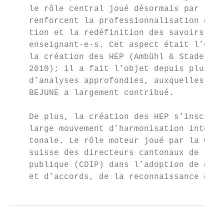
    le rôle central joué désormais par la r
    renforcent la professionnalisation de l
    tion et la redéfinition des savoirs acq
    enseignant·e·s. Cet aspect était l’un d
    la création des HEP (Ambühl & Stadelman
    2010); il a fait l’objet depuis plusieu
    d’analyses approfondies, auxquelles la 
    BEJUNE a largement contribué.          
                                           
    De plus, la création des HEP s’inscrit 
    large mouvement d’harmonisation interca
    tonale. Le rôle moteur joué par la Conf
    suisse des directeurs cantonaux de l’in
    publique (CDIP) dans l’adoption de conc
    et d’accords, de la reconnaissance des 