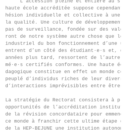
     L’accession pleine et entière au statu
haute école accréditée suppose cependant l’
hésion individuelle et collective à une cul
la qualité. Une culture de développement et
pas de surveillance, fondée sur des valeurs
ront de notre système autre chose que le co
industriel du bon fonctionnement d’une usin
entrent d’un côté des étudiant·e·s et, quel
années plus tard, ressortent de l’autre des
mé·e·s certifiés conformes. Une haute école
dagogique constitue en effet un monde compl
peuplé d’individus riches de leur diversité
d’interactions imprévisibles entre êtres hu
La stratégie du Rectorat consistera à profi
opportunités de l’accréditation institution
de la révision concordataire pour emmener t
ce monde à franchir cette ultime étape qui 
de la HEP-BEJUNE une institution autonome,
