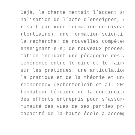
                                           
     Déjà, la charte mettait l’accent sur l
     nalisation de l’acte d’enseigner, ce q
     risait par «une formation de niveau un
     (tertiaire); une formation scientifiqu
     la recherche; de nouvelles compétences
     enseignant·e·s; de nouveaux processus 
     mation incluant une pédagogie des adul
     cohérence entre le dire et le faire, u
     sur les pratiques, une articulation dy
     la pratique et de la théorie et une pr
     recherche» (Schertenleib et al. 2012).
     fondateur témoigne de la continuité de
     des efforts entrepris pour s’assurer, 
     munauté des vues de ses parties prenan
     capacité de la haute école à accomplir
                                           
                                           