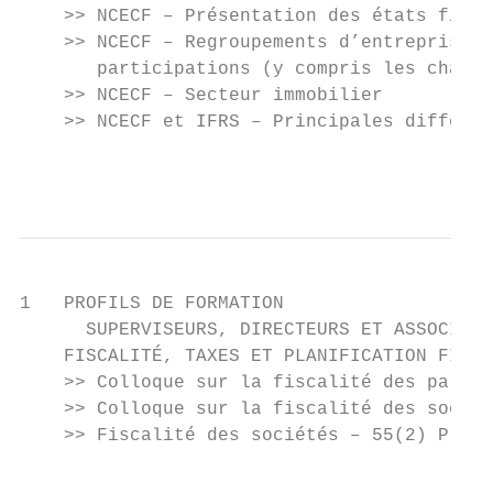
    >> NCECF – Présentation des états finan
    >> NCECF – Regroupements d’entreprises,
       participations (y compris les chapit
    >> NCECF – Secteur immobilier

    >> NCECF et IFRS – Principales différen
                                           
1   PROFILS DE FORMATION

      SUPERVISEURS, DIRECTEURS ET ASSOCIÉS 
    FISCALITÉ, TAXES ET PLANIFICATION FINAN
    >> Colloque sur la fiscalité des partic
    >> Colloque sur la fiscalité des sociét
    >> Fiscalité des sociétés – 55(2) Préso
                                           
                                           