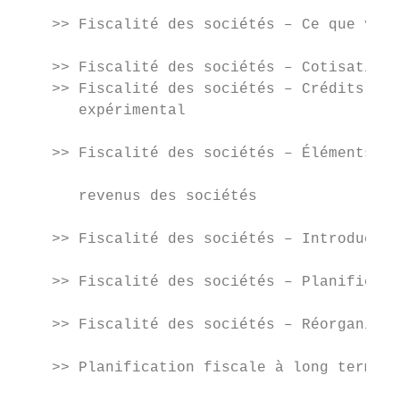
                                           
    >> Fiscalité des sociétés – Ce que vous
                                           
    >> Fiscalité des sociétés – Cotisations
    >> Fiscalité des sociétés – Crédits d’i
       expérimental

                                           
    >> Fiscalité des sociétés – Éléments à 
                                           
       revenus des sociétés

                                           
    >> Fiscalité des sociétés – Introductio
                                           
    >> Fiscalité des sociétés – Planificati
                                           
    >> Fiscalité des sociétés – Réorganisat
                                           
    >> Planification fiscale à long terme r
                                           