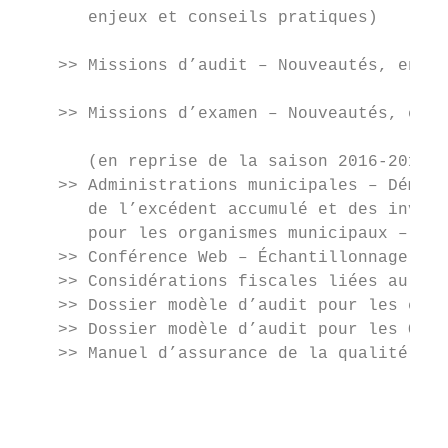
       enjeux et conseils pratiques)

                                           
    >> Missions d’audit – Nouveautés, enjeu
                                           
    >> Missions d’examen – Nouveautés, enje
                                           
       (en reprise de la saison 2016-2017)

    >> Administrations municipales – Démyst
       de l’excédent accumulé et des invest
       pour les organismes municipaux – Ava
    >> Conférence Web – Échantillonnage : c
    >> Considérations fiscales liées au man
    >> Dossier modèle d’audit pour les entr
    >> Dossier modèle d’audit pour les OSBL
    >> Manuel d’assurance de la qualité (MA
                                           