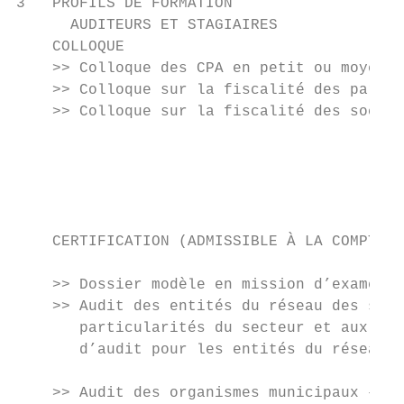
3   PROFILS DE FORMATION

      AUDITEURS ET STAGIAIRES

    COLLOQUE

    >> Colloque des CPA en petit ou moyen c
    >> Colloque sur la fiscalité des partic
    >> Colloque sur la fiscalité des sociét
                                           
                                           
                                           
                                           
                                           
    CERTIFICATION (ADMISSIBLE À LA COMPTABI
                                           
    >> Dossier modèle en mission d’examen (
    >> Audit des entités du réseau des serv
       particularités du secteur et aux div
       d’audit pour les entités du réseau d
    >> Audit des organismes municipaux – In