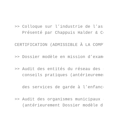
                                           
                                           
                                           
                                           
    >> Colloque sur l’industrie de l’assura
       Présenté par Chappuis Halder & Co.  
                                           
    CERTIFICATION (ADMISSIBLE À LA COMPTABI
                                           
    >> Dossier modèle en mission d’examen (
                                           
    >> Audit des entités du réseau des serv
       conseils pratiques (antérieurement D
                                           
       des services de garde à l’enfance – 
                                           
    >> Audit des organismes municipaux – No
       (antérieurement Dossier modèle d’aud
                                           