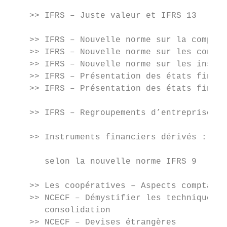
                                           
    >> IFRS – Juste valeur et IFRS 13

                                           
    >> IFRS – Nouvelle norme sur la comptab
    >> IFRS – Nouvelle norme sur les contra
    >> IFRS – Nouvelle norme sur les instru
    >> IFRS – Présentation des états financ
    >> IFRS – Présentation des états financ
                                           
    >> IFRS – Regroupements d’entreprises e
                                           
    >> Instruments financiers dérivés : str
                                           
       selon la nouvelle norme IFRS 9

                                           
    >> Les coopératives – Aspects comptable
    >> NCECF – Démystifier les techniques d
       consolidation

    >> NCECF – Devises étrangères
