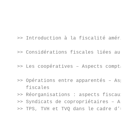
                                           
                                           
                                           
                                           
                                           
    >> Introduction à la fiscalité américai
                                           
    >> Considérations fiscales liées au man
                                           
    >> Les coopératives – Aspects comptable
                                           
    >> Opérations entre apparentés – Aspect
       fiscales                            
    >> Réorganisations : aspects fiscaux et
    >> Syndicats de copropriétaires – Aspec
    >> TPS, TVH et TVQ dans le cadre d’un m
                                           
                                           
                                           