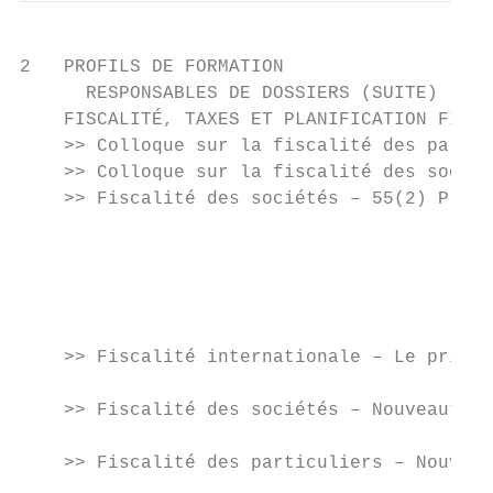
2   PROFILS DE FORMATION

      RESPONSABLES DE DOSSIERS (SUITE)

    FISCALITÉ, TAXES ET PLANIFICATION FINAN
    >> Colloque sur la fiscalité des partic
    >> Colloque sur la fiscalité des sociét
    >> Fiscalité des sociétés – 55(2) Préso
                                           
                                           
                                           
                                           
                                           
    >> Fiscalité internationale – Le prix d
                                           
    >> Fiscalité des sociétés – Nouveautés,
                                           
    >> Fiscalité des particuliers – Nouveau
                                           