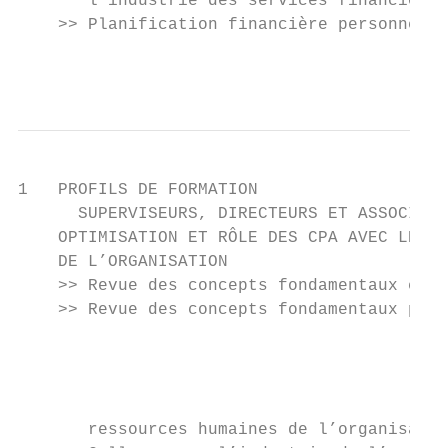
       l’industrie des services financiers 
    >> Planification financière personnelle
                                           
1   PROFILS DE FORMATION

      SUPERVISEURS, DIRECTEURS ET ASSOCIÉS 
    OPTIMISATION ET RÔLE DES CPA AVEC LES A
    DE L’ORGANISATION

    >> Revue des concepts fondamentaux en t
    >> Revue des concepts fondamentaux pour
                                           
                                           
                                           
                                           
       ressources humaines de l’organisatio