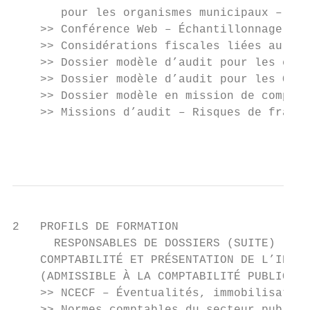
       pour les organismes municipaux – Ava
    >> Conférence Web – Échantillonnage : c
    >> Considérations fiscales liées au man
    >> Dossier modèle d’audit pour les entr
    >> Dossier modèle d’audit pour les OSBL
    >> Dossier modèle en mission de compila
    >> Missions d’audit – Risques de fraude
                                           
2   PROFILS DE FORMATION

      RESPONSABLES DE DOSSIERS (SUITE)

    COMPTABILITÉ ET PRÉSENTATION DE L’INFOR
    (ADMISSIBLE À LA COMPTABILITÉ PUBLIQUE)

    >> NCECF – Éventualités, immobilisation