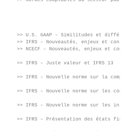
    >> Normes comptables du secteur public 
                                           
                                           
                                           
                                           
    >> U.S. GAAP – Similitudes et différenc
    >> IFRS – Nouveautés, enjeux et conseil
    >> NCECF – Nouveautés, enjeux et consei
                                           
    >> IFRS – Juste valeur et IFRS 13

                                           
    >> IFRS – Nouvelle norme sur la comptab
                                           
    >> IFRS – Nouvelle norme sur les contra
                                           
    >> IFRS – Nouvelle norme sur les instru
                                           
    >> IFRS – Présentation des états financ
                                           