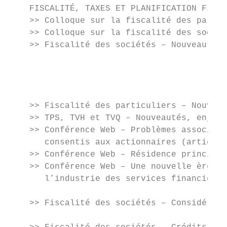
    FISCALITÉ, TAXES ET PLANIFICATION FINAN
    >> Colloque sur la fiscalité des partic
    >> Colloque sur la fiscalité des sociét
    >> Fiscalité des sociétés – Nouveautés,
                                           
                                           
                                           
                                           
    >> Fiscalité des particuliers – Nouveau
    >> TPS, TVH et TVQ – Nouveautés, enjeux
    >> Conférence Web – Problèmes associés 
       consentis aux actionnaires (articles
    >> Conférence Web – Résidence principal
    >> Conférence Web – Une nouvelle ère de
       l’industrie des services financiers 
                                           
    >> Fiscalité des sociétés – Considérati
                                           