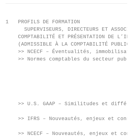
1   PROFILS DE FORMATION

      SUPERVISEURS, DIRECTEURS ET ASSOCIÉS 
    COMPTABILITÉ ET PRÉSENTATION DE L’INFOR
    (ADMISSIBLE À LA COMPTABILITÉ PUBLIQUE)

    >> NCECF – Éventualités, immobilisation
    >> Normes comptables du secteur public 
                                           
                                           
                                           
                                           
                                           
    >> U.S. GAAP – Similitudes et différenc
                                           
    >> IFRS – Nouveautés, enjeux et conseil
                                           
    >> NCECF – Nouveautés, enjeux et consei