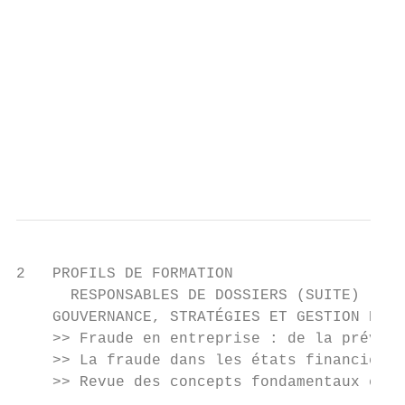
                                           
                                           
                                           
                                           
                                           
                                           
2   PROFILS DE FORMATION

      RESPONSABLES DE DOSSIERS (SUITE)

    GOUVERNANCE, STRATÉGIES ET GESTION DE R
    >> Fraude en entreprise : de la prévent
    >> La fraude dans les états financiers

    >> Revue des concepts fondamentaux en é
                                           