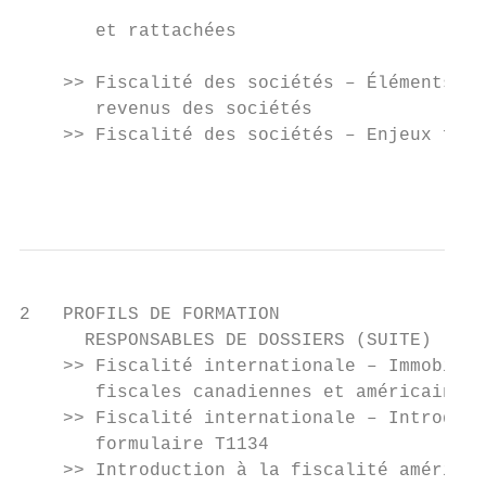
                                           
       et rattachées

                                           
    >> Fiscalité des sociétés – Éléments à 
       revenus des sociétés                
    >> Fiscalité des sociétés – Enjeux fisc
                                           
2   PROFILS DE FORMATION

      RESPONSABLES DE DOSSIERS (SUITE)

    >> Fiscalité internationale – Immobilie
       fiscales canadiennes et américaines

    >> Fiscalité internationale – Introduct
       formulaire T1134

    >> Introduction à la fiscalité américai