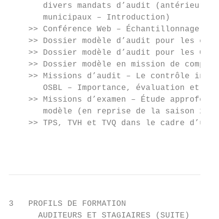
       divers mandats d’audit (antérieureme
       municipaux – Introduction)          
    >> Conférence Web – Échantillonnage : c
    >> Dossier modèle d’audit pour les entr
    >> Dossier modèle d’audit pour les OSBL
    >> Dossier modèle en mission de compila
    >> Missions d’audit – Le contrôle inter
       OSBL – Importance, évaluation et doc
    >> Missions d’examen – Étude approfondi
       modèle (en reprise de la saison 2016
    >> TPS, TVH et TVQ dans le cadre d’un m
                                           
3   PROFILS DE FORMATION

      AUDITEURS ET STAGIAIRES (SUITE)
