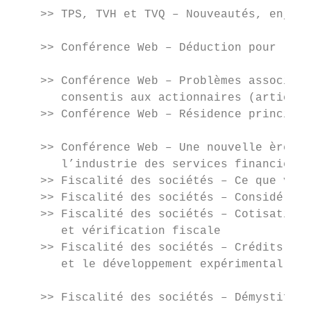
    >> TPS, TVH et TVQ – Nouveautés, enjeux
                                           
    >> Conférence Web – Déduction pour les 
                                           
    >> Conférence Web – Problèmes associés 
       consentis aux actionnaires (articles
    >> Conférence Web – Résidence principal
                                           
    >> Conférence Web – Une nouvelle ère de
       l’industrie des services financiers 
    >> Fiscalité des sociétés – Ce que vous
    >> Fiscalité des sociétés – Considérati
    >> Fiscalité des sociétés – Cotisations
       et vérification fiscale             
    >> Fiscalité des sociétés – Crédits d’i
       et le développement expérimental

                                           
    >> Fiscalité des sociétés – Démystifier