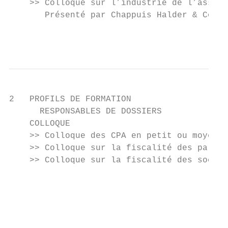
    >> Colloque sur l’industrie de l’assura
       Présenté par Chappuis Halder & Co.

                                           
2   PROFILS DE FORMATION

      RESPONSABLES DE DOSSIERS

    COLLOQUE

    >> Colloque des CPA en petit ou moyen c
    >> Colloque sur la fiscalité des partic
    >> Colloque sur la fiscalité des sociét
                                           
                                           
                                           
                                           
                                           