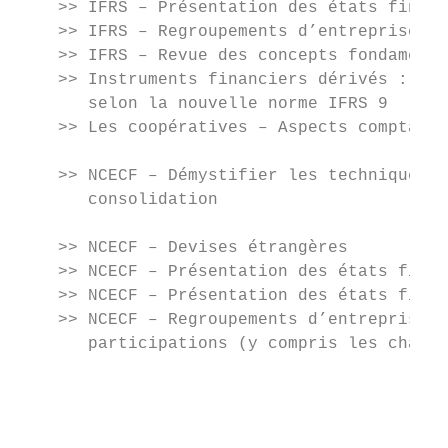
    >> IFRS – Présentation des états financ
    >> IFRS – Regroupements d’entreprises e
    >> IFRS – Revue des concepts fondamenta
    >> Instruments financiers dérivés : str
       selon la nouvelle norme IFRS 9      
    >> Les coopératives – Aspects comptable
    >> NCECF – Démystifier les techniques d
       consolidation                       
                                           
    >> NCECF – Devises étrangères

    >> NCECF – Présentation des états finan
    >> NCECF – Présentation des états finan
    >> NCECF – Regroupements d’entreprises,
       participations (y compris les chapit
                                           