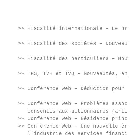
                                           
                                           
    >> Fiscalité internationale – Le prix d
    >> Fiscalité des sociétés – Nouveautés,
    >> Fiscalité des particuliers – Nouveau
    >> TPS, TVH et TVQ – Nouveautés, enjeux
    >> Conférence Web – Déduction pour les 
    >> Conférence Web – Problèmes associés 
       consentis aux actionnaires (articles
    >> Conférence Web – Résidence principal
    >> Conférence Web – Une nouvelle ère de
       l’industrie des services financiers 