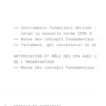
                                           
                                           
                                           
    >> Instruments financiers dérivés : str
       selon la nouvelle norme IFRS 9

    >> Revue des concepts fondamentaux en c
    >> Testament, gel successoral et assura
    OPTIMISATION ET RÔLE DES CPA AVEC LES A
    DE L’ORGANISATION

    >> Revue des concepts fondamentaux en t
                                           