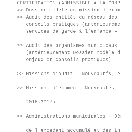
    CERTIFICATION (ADMISSIBLE À LA COMPTABI
    >> Dossier modèle en mission d’examen (
    >> Audit des entités du réseau des serv
       conseils pratiques (antérieurement D
       services de garde à l’enfance – Nouv
                                           
    >> Audit des organismes municipaux – No
       (antérieurement Dossier modèle d’aud
       enjeux et conseils pratiques)

                                           
    >> Missions d’audit – Nouveautés, enjeu
                                           
    >> Missions d’examen – Nouveautés, enje
                                           
       2016-2017)

                                           
    >> Administrations municipales – Démyst
                                           
       de l’excédent accumulé et des invest