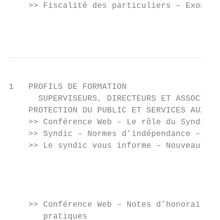
    >> Fiscalité des particuliers – Exonéra
                                           
1   PROFILS DE FORMATION

      SUPERVISEURS, DIRECTEURS ET ASSOCIÉS 
    PROTECTION DU PUBLIC ET SERVICES AUX ME
    >> Conférence Web – Le rôle du Syndic

    >> Syndic – Normes d’indépendance – Règ
    >> Le syndic vous informe – Nouveautés,
                                           
                                           
                                           
                                           
    >> Conférence Web – Notes d’honoraires 
       pratiques
