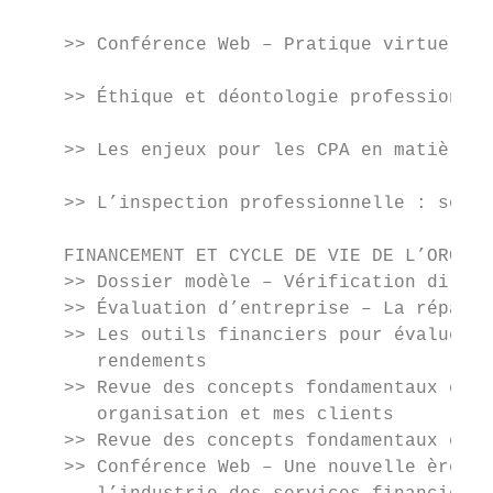
                                           
    >> Conférence Web – Pratique virtuelle 
                                           
    >> Éthique et déontologie professionnel
                                           
    >> Les enjeux pour les CPA en matière d
                                           
    >> L’inspection professionnelle : soyez
                                           
    FINANCEMENT ET CYCLE DE VIE DE L’ORGANI
    >> Dossier modèle – Vérification dilige
    >> Évaluation d’entreprise – La réparti
    >> Les outils financiers pour évaluer l
       rendements

    >> Revue des concepts fondamentaux en é
       organisation et mes clients

    >> Revue des concepts fondamentaux en é
    >> Conférence Web – Une nouvelle ère de