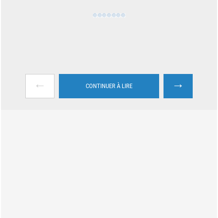
←
→
CONTINUER À LIRE