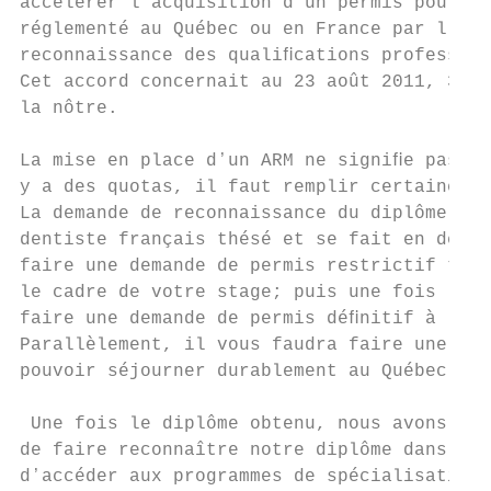
accélérer lʼacquisition dʼun permis pour lʼ
réglementé au Québec ou en France par l'ado
reconnaissance des qualiﬁcations profession
Cet accord concernait au 23 août 2011, 39 m
la nôtre.

La mise en place dʼun ARM ne signiﬁe pas qu
y a des quotas, il faut remplir certaines c
La demande de reconnaissance du diplôme est
dentiste français thésé et se fait en deux 
faire une demande de permis restrictif temp
le cadre de votre stage; puis une fois le s
faire une demande de permis déﬁnitif à lʼor
Parallèlement, il vous faudra faire une dem
pouvoir séjourner durablement au Québec.

 Une fois le diplôme obtenu, nous avons la 
de faire reconnaître notre diplôme dans les
dʼaccéder aux programmes de spécialisation 