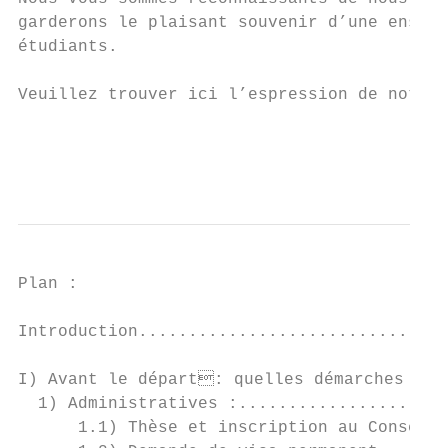
garderons le plaisant souvenir d’une enseig
étudiants.

Veuillez trouver ici l’espression de notre 
                                           
                                           
Plan :

Introduction...............................
I) Avant le départ: quelles démarches ?...
  1) Administratives :.....................
      1.1) Thèse et inscription au Conseil 