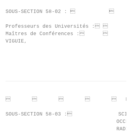
SOUS-SECTION 58-02 :                  PR
Professeurs des Universités :         M.
Maîtres de Conférences :              M.
VIGUIE,

                                           
                                           
                               M. St
SOUS-SECTION 58-03 :               SCIENCE
                                    OCCLUSO
                                    RADIOLO