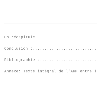
                                           
                                           
On récapitule..............................
Conclusion :...............................
Bibliographie :............................
Annexe: Texte intégral de lʼARM entre les c
                                           
                                           
                                           