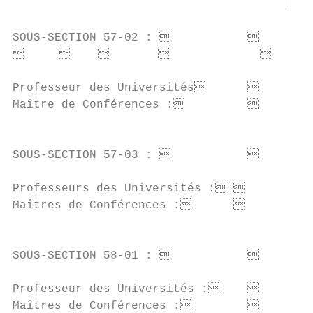
                                       M. P
SOUS-SECTION 57-02 :                  CH
                                   A
Professeur des Universités            M.
Maître de Conférences :               Mm
                                        M. 
SOUS-SECTION 57-03 :                  SC
Professeurs des Universités :         M.
Maîtres de Conférences :              Mm
                                        Mme
SOUS-SECTION 58-01 :                  OD
Professeur des Universités :          M.
Maîtres de Conférences :              Mm