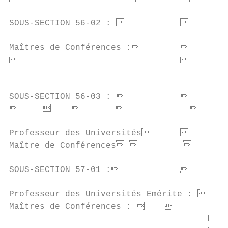
SOUS-SECTION 56-02 :                  OR
Maîtres de Conférences :              M.
                                      M.
                                        Mme
SOUS-SECTION 56-03 :                  PR
                                   E
Professeur des Universités            M.
Maître de Conférences                M.
SOUS-SECTION 57-01 :                  PA
Professeur des Universités Emérite :  M. J
Maîtres de Conférences :             M. 
                                       M. P