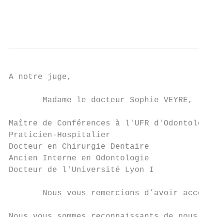
                                           
                                           
A notre juge,

       Madame le docteur Sophie VEYRE,

Maître de Conférences à l'UFR d'Odontologie
Praticien-Hospitalier

Docteur en Chirurgie Dentaire

Ancien Interne en Odontologie

Docteur de l'Université Lyon I

       Nous vous remercions d’avoir accepté
Nous vous sommes reconnaissants de nous avo