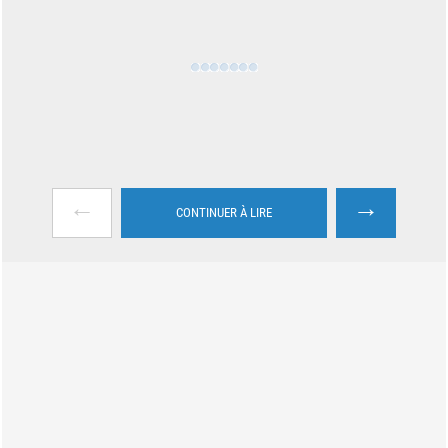
←
→
CONTINUER À LIRE