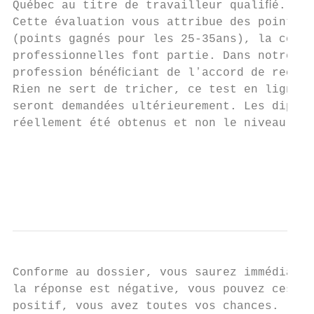
Québec au titre de travailleur qualiﬁé.

Cette évaluation vous attribue des points s
(points gagnés pour les 25-35ans), la conna
professionnelles font partie. Dans notre ca
profession bénéﬁciant de lʼaccord de reconn
Rien ne sert de tricher, ce test en ligne e
seront demandées ultérieurement. Les diplôm
réellement été obtenus et non le niveau.

                                           
                                           
                                           
Conforme au dossier, vous saurez immédiatem
la réponse est négative, vous pouvez cesser
positif, vous avez toutes vos chances.
