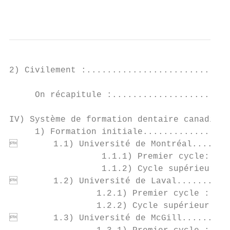
                                           
2) Civilement :............................
     On récapitule :.......................
IV) Système de formation dentaire canadien 
     1) Formation initiale.................
       1.1) Université de Montréal........
                  1.1.1) Premier cycle: obt
                  1.1.2) Cycle supérieur : 
       1.2) Université de Laval...........
                 1.2.1) Premier cycle : obt
                 1.2.2) Cycle supérieur : p
       1.3) Université de McGill..........