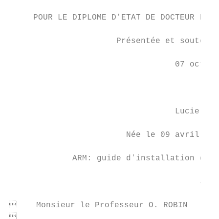
     POUR LE DIPLOME DʼETAT DE DOCTEUR EN C
                      Présentée et soutenue
                                  07 octobr
                                        Par

                                  Lucie TOÏ
                        Née le 09 avril 198
             ARM: guide dʼinstallation dʼun
                                       JURY

    Monsieur le Professeur O. ROBIN      

