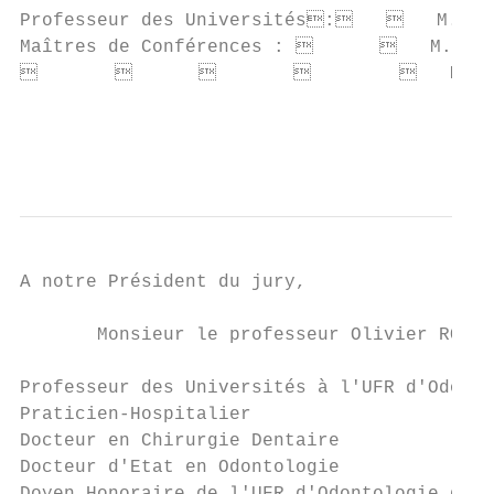
Professeur des Universités:      M. Ol
Maîtres de Conférences :          M. Pat
                               Mme S
                                           
                                           
A notre Président du jury,

       Monsieur le professeur Olivier ROBIN
Professeur des Universités à l'UFR d'Odonto
Praticien-Hospitalier

Docteur en Chirurgie Dentaire

Docteur d'Etat en Odontologie
