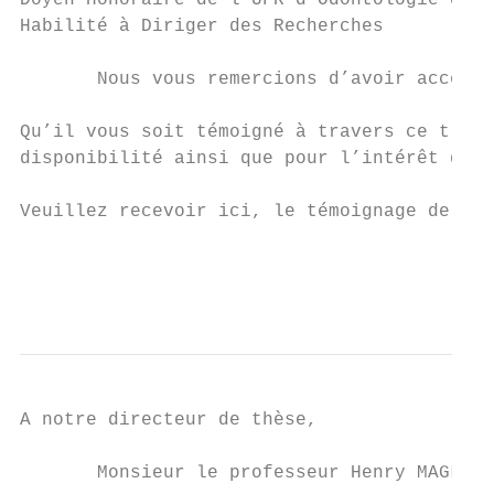
Doyen Honoraire de l'UFR d'Odontologie de L
Habilité à Diriger des Recherches

       Nous vous remercions d’avoir accepté
Qu’il vous soit témoigné à travers ce trava
disponibilité ainsi que pour l’intérêt de l
Veuillez recevoir ici, le témoignage de not
                                           
                                           
A notre directeur de thèse,

       Monsieur le professeur Henry MAGLOIR