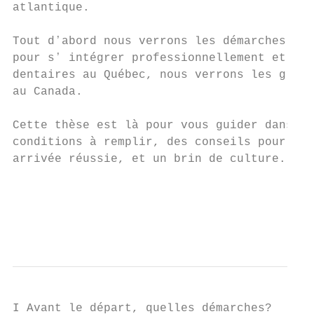
atlantique.

Tout dʼabord nous verrons les démarches à e
pour sʼ intégrer professionnellement et civ
dentaires au Québec, nous verrons les grand
au Canada.

Cette thèse est là pour vous guider dans lʼ
conditions à remplir, des conseils pour une
arrivée réussie, et un brin de culture.

                                           
                                           
                                           
I Avant le départ, quelles démarches?
