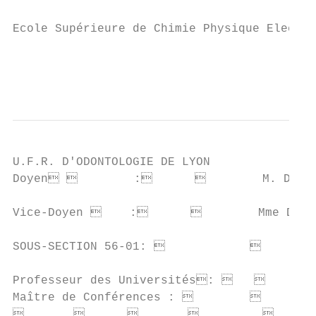
                                           
Ecole Supérieure de Chimie Physique Electr
                                           
                                           
U.F.R. D'ODONTOLOGIE DE LYON

Doyen         :              M. Denis 
Vice-Doyen     :              Mme Domin
SOUS-SECTION 56-01:                   PÉ
Professeur des Universités:          M.
Maître de Conférences :               M.
                             
