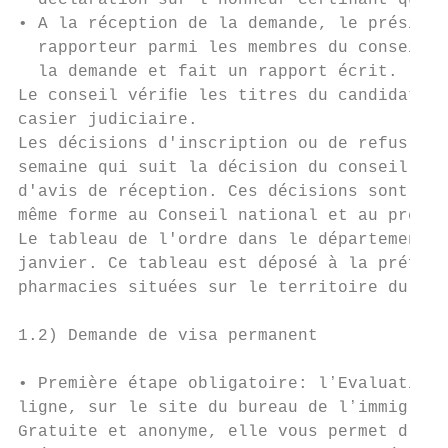
  déclaration sur l'honneur certiﬁant que v
• A la réception de la demande, le présiden
  rapporteur parmi les membres du conseil. 
  la demande et fait un rapport écrit.

Le conseil vériﬁe les titres du candidat et
casier judiciaire.

Les décisions d'inscription ou de refus d'i
semaine qui suit la décision du conseil, pa
d'avis de réception. Ces décisions sont éga
même forme au Conseil national et au préfet
Le tableau de l'ordre dans le département e
janvier. Ce tableau est déposé à la préfect
pharmacies situées sur le territoire du dép
1.2) Demande de visa permanent

• Première étape obligatoire: lʼEvaluation 
ligne, sur le site du bureau de lʼimmigrati
Gratuite et anonyme, elle vous permet dʼest