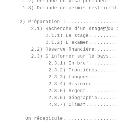
      1.2) Demande de visa permanent.......
      1.3) Demande de permis restrictif tem
     2) Préparation :......................
         2.1) Recherche dʼun stageou prépa
              2.1.1) Le stage..............
              2.1.2) Lʼexamen..............
         2.2) Réserve ﬁnancière............
         2.3) Sʼinformer sur le pays.......
               2.3.1) En bref..............
               2.3.2) Frontières...........
               2.3.3) Langues..............
               2.3.4) Histoire.............
               2.3.5) Argent...............
               2.3.6) Géographie...........
               2.3.7) Climat...............
       On récapitule.......................