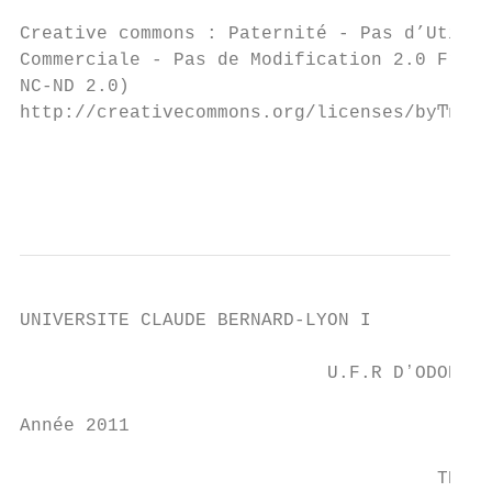
Creative commons : Paternité - Pas d’Utilis
Commerciale - Pas de Modification 2.0 Franc
NC-ND 2.0)

http://creativecommons.org/licenses/byͲncͲn
                                           
                                           
UNIVERSITE CLAUDE BERNARD-LYON I

                            U.F.R DʼODONTOL
Année 2011                                 
                                      THESE
