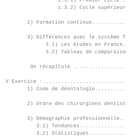
                 1.3.1) Premier cycle : obt
                 1.3.2) Cycle supérieur : p
       2) Formation continue...............
       3) Différences avec le système franç
             3.1) Les études en France.....
             3.2) Tableau de comparaison de
        On récapitule .....................
V Exercice :...............................
       1) Code de déontologie..............
       2) Ordre des chirurgiens dentistes..
       3) Démographie professionnelle......
          3.1) Tendances...................
          3.2) Statistiques................