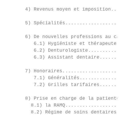
       4) Revenus moyen et imposition......
       5) Spécialités......................
       6) De nouvelles professions au cabin
          6.1) Hygiéniste et thérapeute den
          6.2) Denturologiste..............
          6.3) Assistant dentaire..........
       7) Honoraires.......................
          7.1) Généralités.................
          7.2) Grilles tarifaires..........
       8) Prise en charge de la patientèle.
         8.1) la RAMQ......................
         8.2) Régime de soins dentaires....
                                           