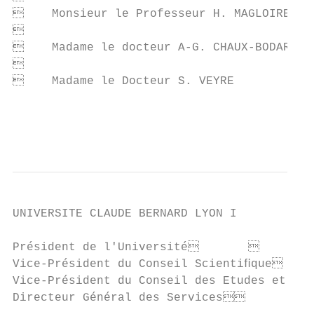
    Monsieur le Professeur H. MAGLOIRE    


    Madame le docteur A-G. CHAUX-BODARD   


    Madame le Docteur S. VEYRE            
                                           
                                           
UNIVERSITE CLAUDE BERNARD LYON I

Président de l'Université              
Vice-Président du Conseil Scientiﬁque   
Vice-Président du Conseil des Etudes et de
Directeur Général des Services         