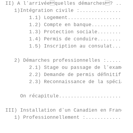
II) A lʼarrivéequelles démarches? ......
   1)Intégration civile :..................
        1.1) Logement......................
        1.2) Compte en banque..............
        1.3) Protection sociale............
        1.4) Permis de conduire............
        1.5) Inscription au consulat.......
   2) Démarches professionnelles :.........
        2.1) Stage ou passage de lʼexamen..
        2.2) Demande de permis déﬁnitif à l
        2.3) Reconnaissance de la spécialit
     On récapitule.........................
III) Installation dʼun Canadien en France .
   1) Professionnellement :................
                                           