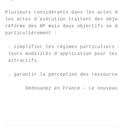
Plusieurs considérants dans les actes délég
les actes d’exécution traitent des objectif
réforme des RP mais deux objectifs se détac
particulièrement :

 - simplifier les régimes particuliers et c
 leurs modalités d’application pour les ren
 attractifs.

 - garantir la perception des ressources pr
       Dédouanez en France – Le nouveau Cod
                                           
                                           