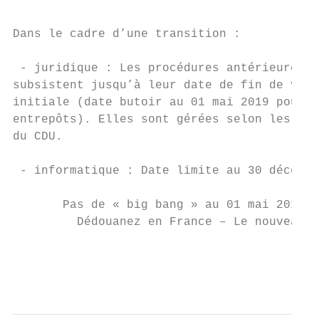
Dans le cadre d’une transition :

 - juridique : Les procédures antérieures

subsistent jusqu’à leur date de fin de vali
initiale (date butoir au 01 mai 2019 pour l
entrepôts). Elles sont gérées selon les dis
du CDU.

 - informatique : Date limite au 30 décembr
       Pas de « big bang » au 01 mai 2016

         Dédouanez en France – Le nouveau C
                                           
                                           