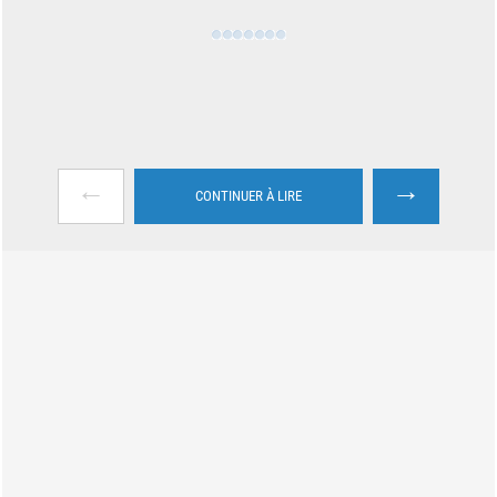
←
→
CONTINUER À LIRE