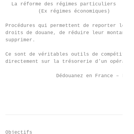
  La réforme des régimes particuliers

           (Ex régimes économiques)

Procédures qui permettent de reporter le pa
droits de douane, de réduire leur montant, 
supprimer.

Ce sont de véritables outils de compétitivi
directement sur la trésorerie d’un opérateu
                 Dédouanez en France – Le n
                                           
                                           
Objectifs
