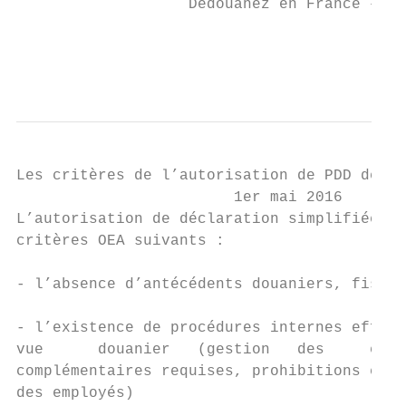
                   Dédouanez en France – Le
                                           
                                           
Les critères de l’autorisation de PDD depui
                        1er mai 2016

L’autorisation de déclaration simplifiée es
critères OEA suivants :

- l’absence d’antécédents douaniers, fiscau
- l’existence de procédures internes effica
vue      douanier   (gestion   des     éven
complémentaires requises, prohibitions et r
des employés)
