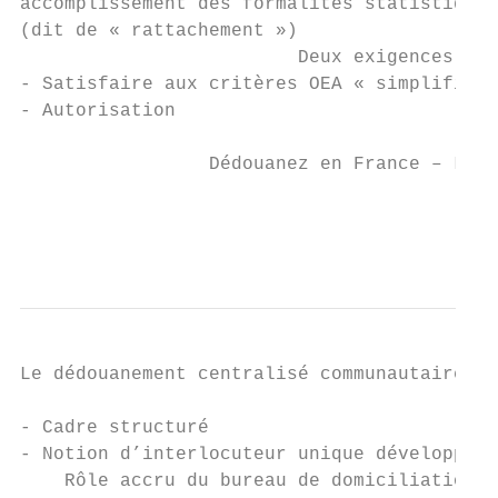
accomplissement des formalités statistiques
(dit de « rattachement »)

                         Deux exigences :

- Satisfaire aux critères OEA « simplificat
- Autorisation

                 Dédouanez en France – Le n
                                           
                                           
Le dédouanement centralisé communautaire

- Cadre structuré

- Notion d’interlocuteur unique développée 
    Rôle accru du bureau de domiciliation :