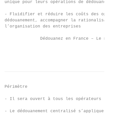
unique pour leurs opérations de dédouanemen
- Fluidifier et réduire les coûts des opéra
dédouanement, accompagner la rationalisatio
l’organisation des entreprises

              Dédouanez en France – Le nouv
                                           
                                           
Périmètre

- Il sera ouvert à tous les opérateurs

- Le dédouanement centralisé s’appliquera à