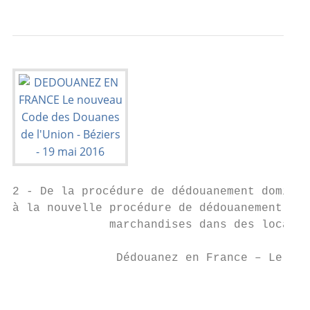
2 - De la procédure de dédouanement domicil
à la nouvelle procédure de dédouanement ave
              marchandises dans des locaux 
               Dédouanez en France – Le nou
                                           
                                           