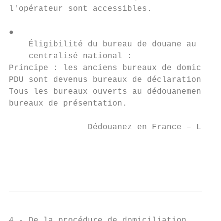
l'opérateur sont accessibles.

●

    Éligibilité du bureau de douane au dédo
    centralisé national :

Principe : les anciens bureaux de domicilia
PDU sont devenus bureaux de déclaration

Tous les bureaux ouverts au dédouanement pe
bureaux de présentation.

                Dédouanez en France – Le no
                                           
                                           
4 - De la procédure de domiciliation
