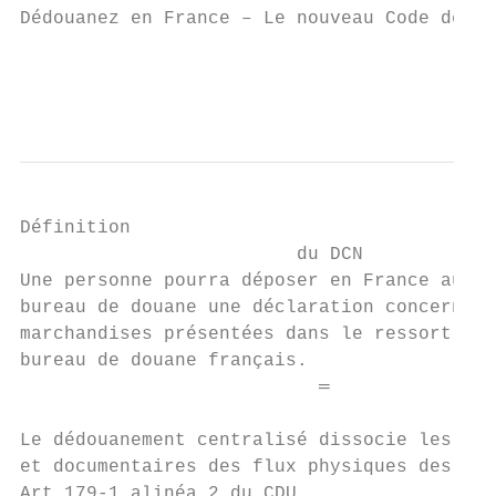
Dédouanez en France – Le nouveau Code des D
                                           
                                           
Définition

                         du DCN

Une personne pourra déposer en France auprè
bureau de douane une déclaration concernant
marchandises présentées dans le ressort d’u
bureau de douane français.

                           ═

Le dédouanement centralisé dissocie les flu
et documentaires des flux physiques des mar
Art 179-1 alinéa 2 du CDU
