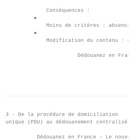
             Conséquences :

         ●

             Moins de critères : absence d’
         ●

             Modification du contenu : élar
                       Dédouanez en France 
                                           
                                           
3 - De la procédure de domiciliation

unique (PDU) au dédouanement centralisé nat
          Dédouanez en France – Le nouveau 