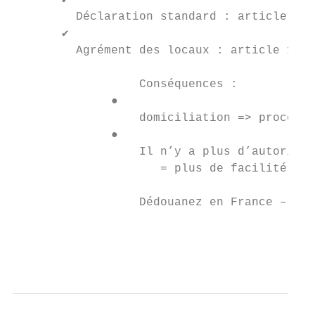
       ✔

         Déclaration standard : article 162
       ✔

         Agrément des locaux : article 139 
                  Conséquences :

              ●

                  domiciliation => procédur
              ●

                  Il n’y a plus d’autorisat
                     = plus de facilité

                  Dédouanez en France – Le 
                                           
                                           