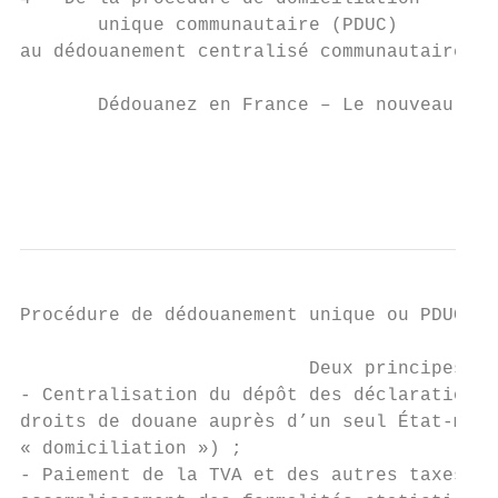
       unique communautaire (PDUC)

au dédouanement centralisé communautaire

       Dédouanez en France – Le nouveau Cod
                                           
                                           
Procédure de dédouanement unique ou PDUC

                          Deux principes :

- Centralisation du dépôt des déclarations 
droits de douane auprès d’un seul État-memb
« domiciliation ») ;

- Paiement de la TVA et des autres taxes na