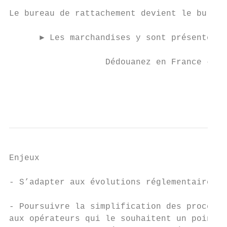
Le bureau de rattachement devient le bureau
      ► Les marchandises y sont présentées 
                   Dédouanez en France – Le
                                           
                                           
Enjeux

- S’adapter aux évolutions réglementaires d
- Poursuivre la simplification des procédur
aux opérateurs qui le souhaitent un point d