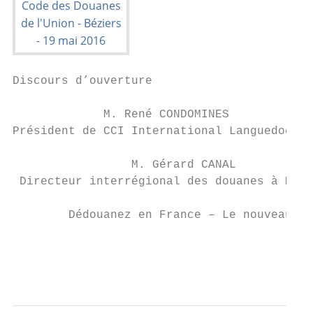
Discours d’ouverture

             M. René CONDOMINES

Président de CCI International Languedoc-Ro
                 M. Gérard CANAL

 Directeur interrégional des douanes à Mont
        Dédouanez en France – Le nouveau Co
                                           
                                          