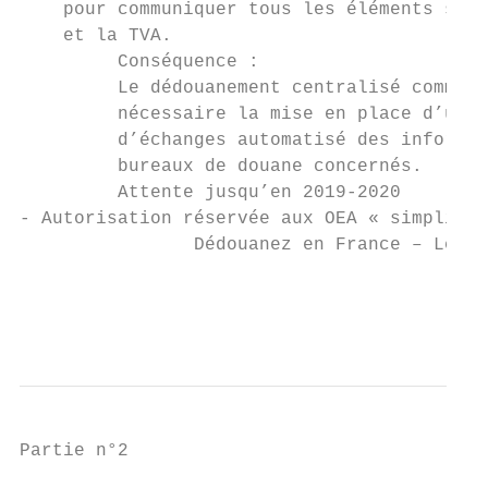
    pour communiquer tous les éléments sur 
    et la TVA.

         Conséquence :

         Le dédouanement centralisé communa
         nécessaire la mise en place d’un s
         d’échanges automatisé des informat
         bureaux de douane concernés.

         Attente jusqu’en 2019-2020

- Autorisation réservée aux OEA « simplific
                Dédouanez en France – Le no
                                           
                                           
Partie n°2
