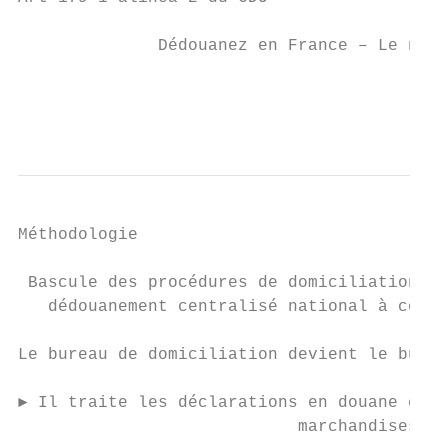
              Dédouanez en France – Le nouv
                                           
                                           
Méthodologie

 Bascule des procédures de domiciliation un
   dédouanement centralisé national à compt
Le bureau de domiciliation devient le burea
► Il traite les déclarations en douane et d
                            marchandises.
