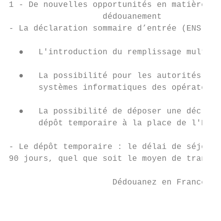
1 - De nouvelles opportunités en matière d’
                   dédouanement

- La déclaration sommaire d’entrée (ENS) :

  ●   L'introduction du remplissage multipl
  ●   La possibilité pour les autorités dou
      systèmes informatiques des opérateurs
  ●   La possibilité de déposer une déclara
      dépôt temporaire à la place de l'ENS.

- Le dépôt temporaire : le délai de séjour 
90 jours, quel que soit le moyen de transpo
                     Dédouanez en France – 
                                           
                                           