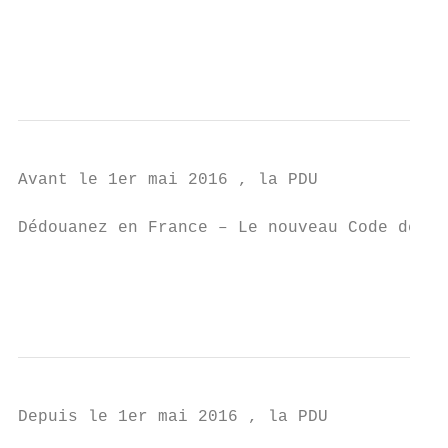
                                           
                                          
Avant le 1er mai 2016 , la PDU

Dédouanez en France – Le nouveau Code des D
                                           
                                           
Depuis le 1er mai 2016 , la PDU
