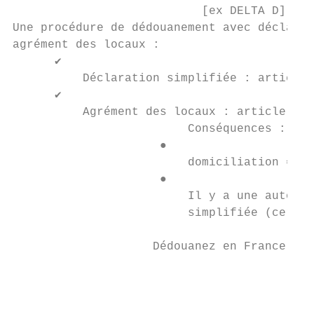
                           [ex DELTA D] dev
Une procédure de dédouanement avec déclarat
agrément des locaux :

      ✔

          Déclaration simplifiée : article 
      ✔

          Agrément des locaux : article 139
                         Conséquences :

                     ●

                         domiciliation => p
                     ●

                         Il y a une autoris
                         simplifiée (certai
                    Dédouanez en France – L
                                           
                                           