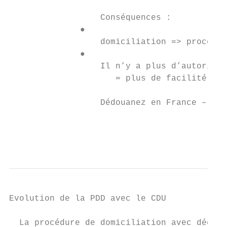
                  Conséquences :

              ●

                  domiciliation => procédur
              ●

                  Il n’y a plus d’autorisat
                     = plus de facilité

                  Dédouanez en France – Le 
                                           
                                           
Evolution de la PDD avec le CDU

  La procédure de domiciliation avec déclar