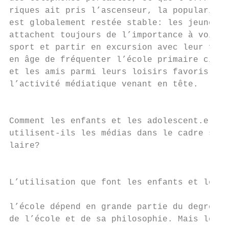
riques ait pris l’ascenseur, la popularité 
est globalement restée stable: les jeunes d
attachent toujours de l’importance à voir l
sport et partir en excursion avec leur fami
en âge de fréquenter l’école primaire citen
et les amis parmi leurs loisirs favoris. Le
l’activité médiatique venant en tête.      
                                           
Comment les enfants et les adolescent.e.s  
utilisent-ils les médias dans le cadre sco-
laire?

                                           
                                           
L’utilisation que font les enfants et les j
                                           
l’école dépend en grande partie du degré de
de l’école et de sa philosophie. Mais les m