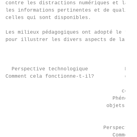
contre les distractions numériques et la ca
les informations pertinentes et de qualité 
celles qui sont disponibles.               
                                           
Les milieux pédagogiques ont adopté le tria
pour illustrer les divers aspects de la for
                                           
                                           
  Perspective technologique            Mond
Comment cela fonctionne-t-il?          digi
                                           
                                      conne
                                   Phénomèn
                                 objets et 
                                           
                                           
                                Perspective
                                   Comment 