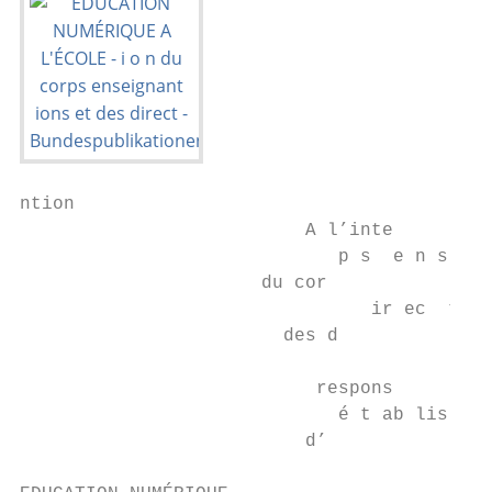
ntion

                          A l’inte         
                             p s  e n s  ei
                      du cor              o
                                ir ec  t i

                        des d

                                         ab
                           respons

                             é t ab lis  se
                          d’
