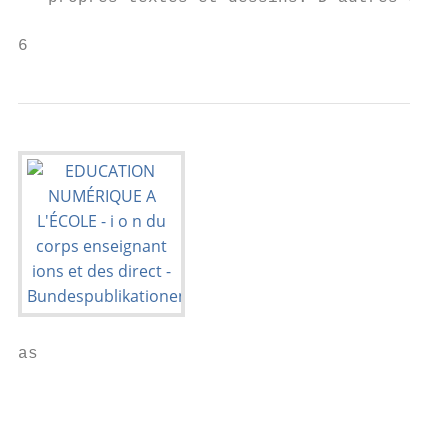
6
as

                                           
                                           
                                           