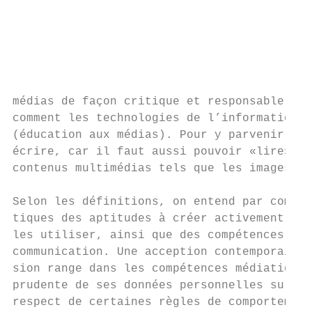
                                           
                                           
                                           
                                           
                                           
médias de façon critique et responsable, et
comment les technologies de l’information f
(éducation aux médias). Pour y parvenir, il
écrire, car il faut aussi pouvoir «lire» et
contenus multimédias tels que les images et
                                           
Selon les définitions, on entend par compét
tiques des aptitudes à créer activement des
les utiliser, ainsi que des compétences soc
communication. Une acception contemporaine 
sion range dans les compétences médiatiques
prudente de ses données personnelles sur In
respect de certaines règles de comportement