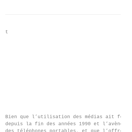
t

                                           
                                           
                                           
                                           
                                           
                                           
                                           
                                           
                                           
                                           
Bien que l’utilisation des médias ait forte
depuis la fin des années 1990 et l’avènemen
des téléphones portables, et que l’offre de