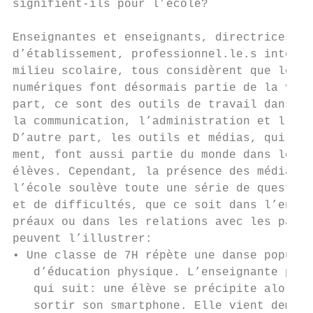
signifient-ils pour l’école?               
                                           
Enseignantes et enseignants, directrices et
d’établissement, professionnel.le.s interve
milieu scolaire, tous considèrent que les o
numériques font désormais partie de la vie 
part, ce sont des outils de travail dans l’
la communication, l’administration et l’org
D’autre part, les outils et médias, qui évo
ment, font aussi partie du monde dans leque
élèves. Cependant, la présence des médias n
l’école soulève toute une série de question
et de difficultés, que ce soit dans l’ensei
préaux ou dans les relations avec les paren
peuvent l’illustrer:                       
• Une classe de 7H répète une danse populai
   d’éducation physique. L’enseignante prés
   qui suit: une élève se précipite alors v
   sortir son smartphone. Elle vient demand