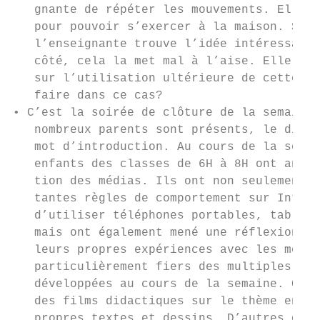
   gnante de répéter les mouvements. Elle v
   pour pouvoir s’exercer à la maison. Spon
   l’enseignante trouve l’idée intéressante
   côté, cela la met mal à l’aise. Elle n’a
   sur l’utilisation ultérieure de cette vi
   faire dans ce cas?                      
• C’est la soirée de clôture de la semaine 
   nombreux parents sont présents, le direc
   mot d’introduction. Au cours de la semai
   enfants des classes de 6H à 8H ont analy
   tion des médias. Ils ont non seulement a
   tantes règles de comportement sur Intern
   d’utiliser téléphones portables, tablett
   mais ont également mené une réflexion et
   leurs propres expériences avec les média
   particulièrement fiers des multiples réa
   développées au cours de la semaine. Cert
   des films didactiques sur le thème en se
   propres textes et dessins. D’autres ont 