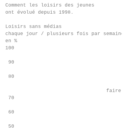
Comment les loisirs des jeunes

ont évolué depuis 1998.

Loisirs sans médias

chaque jour / plusieurs fois par semaine

en %

100

 90                                        
 80

                                  faire du 
 70

 60

 50
