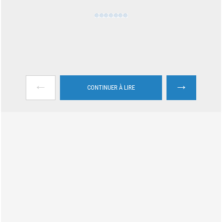
←
→
CONTINUER À LIRE