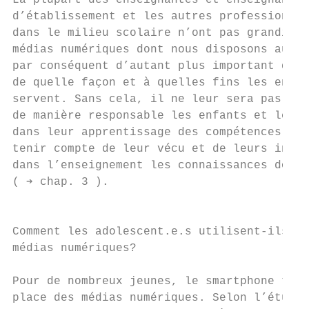
La plupart des enseignantes et enseignants,
d’établissement et les autres professionnel
dans le milieu scolaire n’ont pas grandi av
médias numériques dont nous disposons aujou
par conséquent d’autant plus important qu’i
de quelle façon et à quelles fins les enfan
servent. Sans cela, il ne leur sera pas pos
de manière responsable les enfants et les a
dans leur apprentissage des compétences num
tenir compte de leur vécu et de leurs intér
dans l’enseignement les connaissances dont 
( ➔ chap. 3 ).                             
                                           
                                           
Comment les adolescent.e.s utilisent-ils le
médias numériques?                         
                                           
Pour de nombreux jeunes, le smartphone tien
place des médias numériques. Selon l’étude 