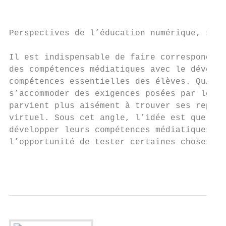
                                           
                                           
Perspectives de l’éducation numérique, sour
                                           
Il est indispensable de faire correspondre 
des compétences médiatiques avec le dévelop
compétences essentielles des élèves. Quicon
s’accommoder des exigences posées par le mo
parvient plus aisément à trouver ses repère
virtuel. Sous cet angle, l’idée est que les
développer leurs compétences médiatiques en
l’opportunité de tester certaines choses, d
                                           