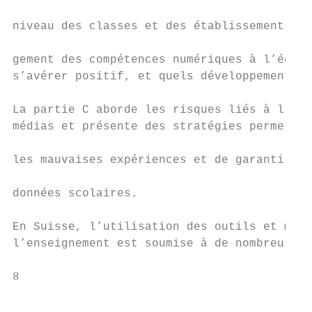
                                           
niveau des classes et des établissements po
                                           
gement des compétences numériques à l’école
s’avérer positif, et quels développements o
                                           
La partie C aborde les risques liés à l’uti
médias et présente des stratégies permettan
                                           
les mauvaises expériences et de garantir la
                                           
données scolaires.                         
                                           
En Suisse, l’utilisation des outils et médi
l’enseignement est soumise à de nombreuses 
8