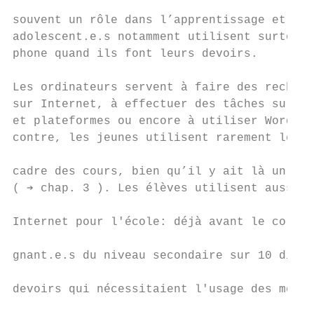
                                           
souvent un rôle dans l’apprentissage et les
adolescent.e.s notamment utilisent surtout 
phone quand ils font leurs devoirs.        
                                           
Les ordinateurs servent à faire des recherc
sur Internet, à effectuer des tâches sur ce
et plateformes ou encore à utiliser Word et
contre, les jeunes utilisent rarement leur 
                                           
cadre des cours, bien qu’il y ait là un pot
( ➔ chap. 3 ). Les élèves utilisent aussi l
                                           
Internet pour l'école: déjà avant le corona
                                           
gnant.e.s du niveau secondaire sur 10 distr
                                           
devoirs qui nécessitaient l'usage des média
                                           