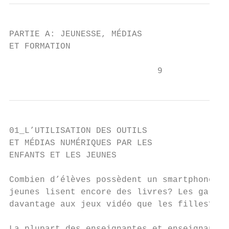
PARTIE A: JEUNESSE, MÉDIAS

ET FORMATION

                             9
01_L’UTILISATION DES OUTILS

ET MÉDIAS NUMÉRIQUES PAR LES

ENFANTS ET LES JEUNES

Combien d’élèves possèdent un smartphone? E
jeunes lisent encore des livres? Les garçon
davantage aux jeux vidéo que les filles?   
                                           