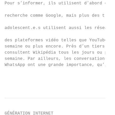
Pour s’informer, ils utilisent d’abord des 
                                           
recherche comme Google, mais plus des trois
                                           
adolescent.e.s utilisent aussi les réseaux 
                                           
des plateformes vidéo telles que YouTube pl
semaine ou plus encore. Près d’un tiers d’e
consultent Wikipédia tous les jours ou plus
semaine. Par ailleurs, les conversations de
WhatsApp ont une grande importance, qu’il s
                                           
                                           
GÉNÉRATION INTERNET
