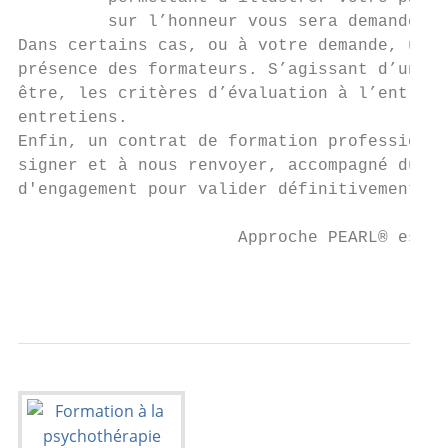
         sur l’honneur vous sera demandée.

Dans certains cas, ou à votre demande, un e
présence des formateurs. S’agissant d’une f
être, les critères d’évaluation à l’entrée 
entretiens.

Enfin, un contrat de formation professionne
signer et à nous renvoyer, accompagné du pa
d'engagement pour valider définitivement vo
                      Approche PEARL® est u
                                           
                                           