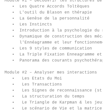
Module #1 – Découvrir les structures de ma 
   •  Les Quatre Accords Toltèques

   •  L'outil du Blason en thérapie

   •  La Genèse de la personnalité

   •  Les Instincts

   •  Introduction à la psychologie du nour
   •  Dynamique de construction des mécanis
      l'Ennéagramme et leur fonctionnement

   •  Les 9 styles de communication

   •  La Triple Fixation Enneagramme et son
   •  Panorama des courants psychothérapeut
Module #2 – Analyser mes interactions

   •   Les Etats du Moi

   •   Les Transactions

   •   Les Signes de reconnaissance (stroke
   •   La structuration du temps

   •   Le Triangle de Karpman & les jeux ps
   •   Le scénario de Vie et la matrice scé