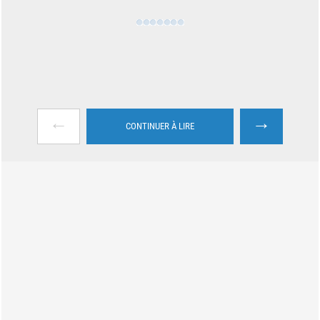
←
→
CONTINUER À LIRE