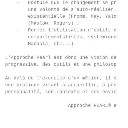
    –   Postule que le changement se produi
        une volonté de s'auto-réaliser. Dan
        existentielle (Fromm, May, Yalom), 
        (Maslow, Rogers) ;

    –   Permet l'utilisation d'outils et mé
        comportementalistes, systémiques et
        Mandala, etc...).

L'Approche Pearl est donc une vision de l'a
progressive, des outils et une philosophie 
Au delà de l'exercice d'un métier, il s'agi
une pratique visant à accueillir, à prendre
personnalité, son contexte et ses envies) p
                      Approche PEARL® est u
                                           
                                           