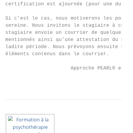
certification est ajournée (pour une durée 
Si c'est le cas, nous motiverons les points
sereine. Nous invitons le stagiaire à compl
stagiaire envoie un courrier de quelques pa
mentionnés ainsi qu'une attestation du nomb
ladite période. Nous prévoyons ensuite un e
éléments contenus dans le courrier.

                      Approche PEARL® est u
                                           
                                           