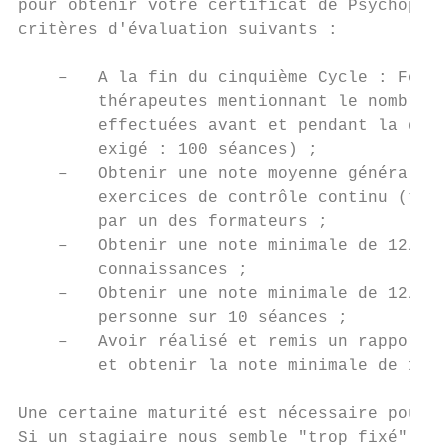
pour obtenir votre certificat de Psychoprat
critères d'évaluation suivants :

    –   A la fin du cinquième Cycle : Fourn
        thérapeutes mentionnant le nombre d
        effectuées avant et pendant la duré
        exigé : 100 séances) ;

    –   Obtenir une note moyenne générale m
        exercices de contrôle continu (trav
        par un des formateurs ;

    –   Obtenir une note minimale de 12/20 
        connaissances ;

    –   Obtenir une note minimale de 12/20 
        personne sur 10 séances ;

    –   Avoir réalisé et remis un rapport d
        et obtenir la note minimale de 12/2
Une certaine maturité est nécessaire pour d
Si un stagiaire nous semble "trop fixé" et/