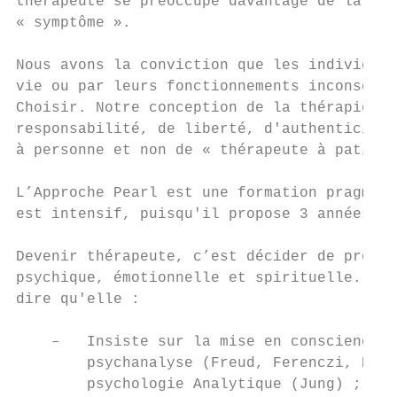
thérapeute se préoccupe davantage de la cro
« symptôme ».

Nous avons la conviction que les individus 
vie ou par leurs fonctionnements inconscien
Choisir. Notre conception de la thérapie s'
responsabilité, de liberté, d'authenticité 
à personne et non de « thérapeute à patient
L’Approche Pearl est une formation pragmati
est intensif, puisqu'il propose 3 années d’
Devenir thérapeute, c’est décider de prendr
psychique, émotionnelle et spirituelle. Pou
dire qu'elle :

    –   Insiste sur la mise en conscience d
        psychanalyse (Freud, Ferenczi, Rank
        psychologie Analytique (Jung) ;
