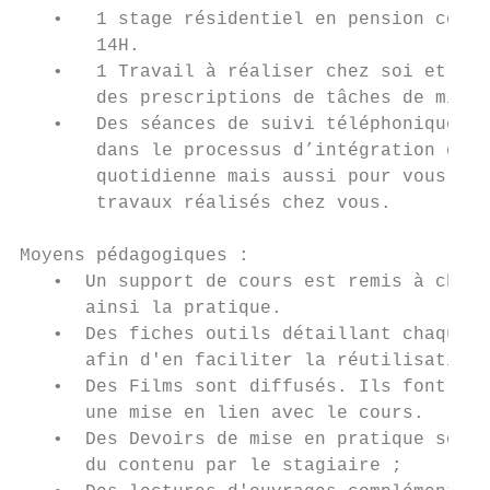
   •   1 stage résidentiel en pension compl
       14H.

   •   1 Travail à réaliser chez soi et à r
       des prescriptions de tâches de mise 
   •   Des séances de suivi téléphonique (e
       dans le processus d’intégration des 
       quotidienne mais aussi pour vous off
       travaux réalisés chez vous.

Moyens pédagogiques :

   •  Un support de cours est remis à chaqu
      ainsi la pratique.

   •  Des fiches outils détaillant chaque t
      afin d'en faciliter la réutilisation 
   •  Des Films sont diffusés. Ils font l'o
      une mise en lien avec le cours.

   •  Des Devoirs de mise en pratique sont 
      du contenu par le stagiaire ;
