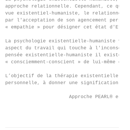
approche relationnelle. Cependant, ce que l
vue existentiel-humaniste, le relationnel e
par l'acceptation de son agencement personn
« empathie » pour désigner cet état d'Etre 
La psychologie existentielle-humaniste valo
aspect du travail qui touche à l'inconscien
pensée existentielle-humaniste il existe un
« consciemment-conscient » de lui-même et d
L’objectif de la thérapie existentielle-hum
personnelle, à donner une signification à l
                      Approche PEARL® est u
                                           
                                           