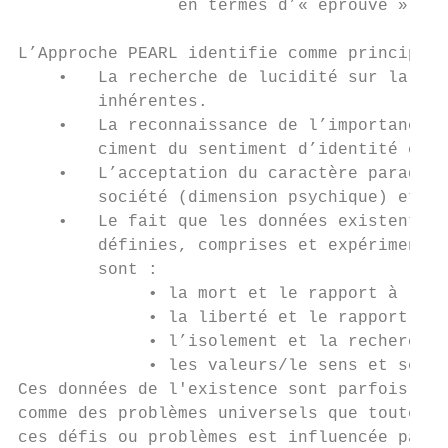
                en termes d’« éprouvé » plu
L’Approche PEARL identifie comme principes 
    •   La recherche de lucidité sur la con
        inhérentes.

    •   La reconnaissance de l’importance d
        ciment du sentiment d’identité et d
    •   L’acceptation du caractère paradoxa
        société (dimension psychique) et le
    •   Le fait que les données existentiel
        définies, comprises et expérimentée
        sont :

             • la mort et le rapport à la f
             • la liberté et le rapport à l
             • l’isolement et la recherche 
             • les valeurs/le sens et ses m
Ces données de l'existence sont parfois con
comme des problèmes universels que toutes l
ces défis ou problèmes est influencée par d