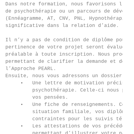
Dans notre formation, nous favorisons l'ins
de psychothérapie ou un parcours de dévelop
(Ennéagramme, AT, CNV, PNL, Hypnothérapie… 
significative dans la relation d’aide.

Il n’y a pas de condition de diplôme pour i
pertinence de votre projet seront évaluées 
préalable à toute inscription. Nous procédo
permettant de clarifier la demande et de vé
l’Approche PEARL.

Ensuite, nous vous adressons un dossier de 
     •   Une lettre de motivation précisant
         psychothérapie. Celle-ci nous perm
         vos pensées.

     •   Une fiche de renseignements. Celle
         situation familiale, vos diplômes,
         contraintes pour les suivis téléph
     •   Les attestations de vos précédents
         permettant d’illustrer votre parco