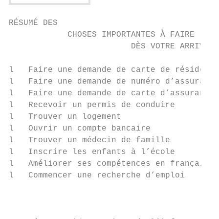
RÉSUMÉ DES

            CHOSES IMPORTANTES À FAIRE

                         DÈS VOTRE ARRIVÉE

                                           
l   Faire une demande de carte de résident 
l   Faire une demande de numéro d’assurance
l   Faire une demande de carte d’assurance 
l   Recevoir un permis de conduire         
l   Trouver un logement                    
l   Ouvrir un compte bancaire              
l   Trouver un médecin de famille          
l   Inscrire les enfants à l’école         
l   Améliorer ses compétences en français e
l   Commencer une recherche d’emploi       
                                           