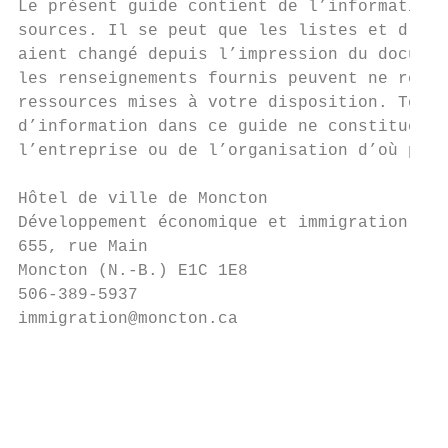
Le présent guide contient de l’information 
sources. Il se peut que les listes et d’aut
aient changé depuis l’impression du documen
les renseignements fournis peuvent ne repré
ressources mises à votre disposition. Toute
d’information dans ce guide ne constitue pa
l’entreprise ou de l’organisation d’où prov
Hôtel de ville de Moncton

Développement économique et immigration

655, rue Main

Moncton (N.-B.) E1C 1E8

506-389-5937

immigration@moncton.ca

                                           
                                           