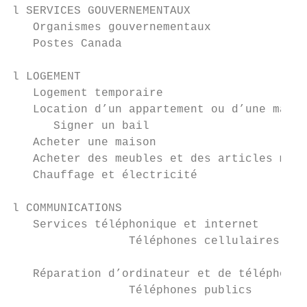
l SERVICES GOUVERNEMENTAUX

   Organismes gouvernementaux              
   Postes Canada                           
l LOGEMENT

   Logement temporaire                     
   Location d’un appartement ou d’une maiso
      Signer un bail                       
   Acheter une maison                      
   Acheter des meubles et des articles ména
   Chauffage et électricité                
l COMMUNICATIONS

   Services téléphonique et internet       
		 Téléphones cellulaires                                    28

   Réparation d’ordinateur et de téléphone 
		 Téléphones publics                                        29
