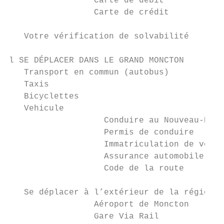
		 Carte de débit                                            37

		 Carte de crédit                                           37

   Votre vérification de solvabilité       
l SE DÉPLACER DANS LE GRAND MONCTON

   Transport en commun (autobus)           
   Taxis                                   
   Bicyclettes                             
   Vehicule                                
		   Conduire au Nouveau-Brunswick                           41

		   Permis de conduire                                       41

		   Immatriculation de voiture                              42

		   Assurance automobile                                    42

		   Code de la route                                        43

   Se déplacer à l’extérieur de la région d
		 Aéroport de Moncton                                       44

		 Gare Via Rail                                             45
