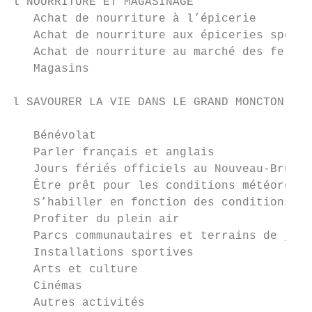
l NOURRITURE ET MAGASINAGE

   Achat de nourriture à l’épicerie        
   Achat de nourriture aux épiceries spécia
   Achat de nourriture au marché des fermie
   Magasins                                
l SAVOURER LA VIE DANS LE GRAND MONCTON    
   Bénévolat                               
   Parler français et anglais              
   Jours fériés officiels au Nouveau-Brunsw
   Être prêt pour les conditions météorolog
   S’habiller en fonction des conditions mé
   Profiter du plein air                   
   Parcs communautaires et terrains de jeux
   Installations sportives                 
   Arts et culture                         
   Cinémas                                 
   Autres activités                        