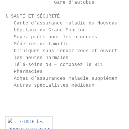
		 Gare d’autobus                                            45

l SANTÉ ET SÉCURITÉ

   Carte d’assurance maladie du Nouveau-Bru
   Hôpitaux du Grand Moncton               
   Soyez prêts pour les urgences           
   Médecins de famille                     
   Cliniques sans rendez-vous et ouvertes a
   les heures normales

   Télé-soins NB – composez le 811         
   Pharmacies                              
   Achat d’assurances maladie supplémentair
   Autres spécialistes médicaux            