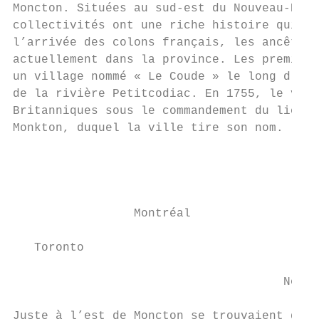
Moncton. Situées au sud-est du Nouveau-Brun
collectivités ont une riche histoire qui re
l’arrivée des colons français, les ancêtres
actuellement dans la province. Les premiers
un village nommé « Le Coude » le long d’une
de la rivière Petitcodiac. En 1755, le vill
Britanniques sous le commandement du lieute
Monkton, duquel la ville tire son nom.

                                           
                                           
                                           
                 Montréal

   Toronto

                                           
                                      New Y
Juste à l’est de Moncton se trouvaient des 