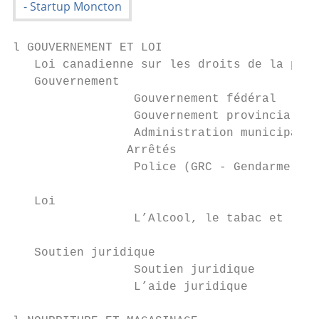
l GOUVERNEMENT ET LOI

   Loi canadienne sur les droits de la pers
   Gouvernement                            
		 Gouvernement fédéral                                    69

		 Gouvernement provincial                                 69

		 Administration municipale                               68

		Arrêtés                                                  70

		 Police (GRC - Gendarmerie royale du Canada)             70

   Loi                                     
		 L’Alcool, le tabac et les drogues                       70

   Soutien juridique                       
		 Soutien juridique                                       71

		 L’aide juridique                                        71
