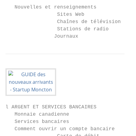
   Nouvelles et renseignements             
		 Sites Web                                                 30

		 Chaînes de télévision                                     30

		 Stations de radio                                          31

		Journaux                 
l ARGENT ET SERVICES BANCAIRES

   Monnaie canadienne                      
   Services bancaires                      
   Comment ouvrir un compte bancaire       