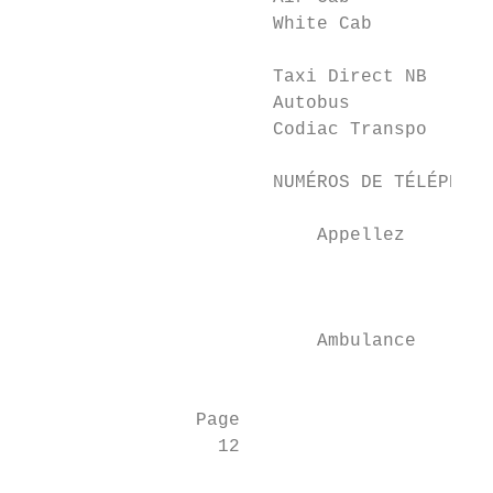
                       White Cab           
                       		                                    (506) 855-0000

                       Taxi Direct NB      
                       Autobus

                       Codiac Transpo      
                       NUMÉROS DE TÉLÉPHONE
                           Appellez

                                          9
                                           
                           Ambulance       
                                          d
                Page

                  12