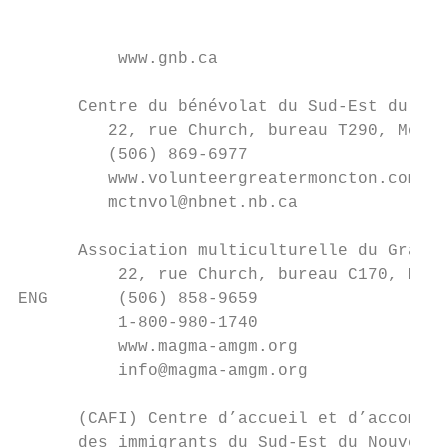
                                           
          www.gnb.ca

      Centre du bénévolat du Sud-Est du Nou
         22, rue Church, bureau T290, Monct
         (506) 869-6977

         www.volunteergreatermoncton.com/fr
         mctnvol@nbnet.nb.ca

      Association multiculturelle du Grand 
          22, rue Church, bureau C170, Monc
ENG       (506) 858-9659

          1-800-980-1740

          www.magma-amgm.org

          info@magma-amgm.org

      (CAFI) Centre d’accueil et d’accompag
      des immigrants du Sud-Est du Nouveau-