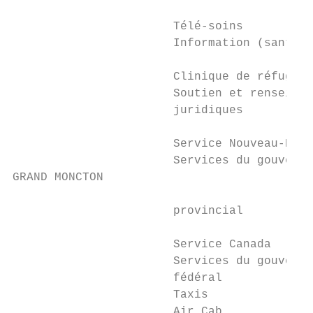
                       Télé-soins

                       Information (santé e
                       Clinique de réfugiés
                       Soutien et renseigne
                       juridiques

                       Service Nouveau-Brun
                       Services du gouverne
GRAND MONCTON

                       provincial

                       Service Canada

                       Services du gouverne
                       fédéral		                             (506) 851-6718

                       Taxis

                       Air Cab             