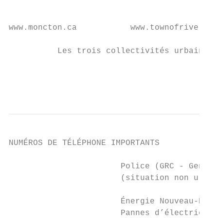
                                           
www.moncton.ca           www.townofrivervie
          Les trois collectivités urbaines 
                                           
                                          
NUMÉROS DE TÉLÉPHONE IMPORTANTS

                       Police (GRC - Gendar
                       (situation non urgen
                       Énergie Nouveau-Brun
                       Pannes d’électricité