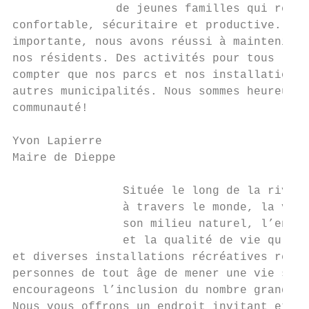
               de jeunes familles qui reche
confortable, sécuritaire et productive. Mêm
importante, nous avons réussi à maintenir u
nos résidents. Des activités pour tous les 
compter que nos parcs et nos installations 
autres municipalités. Nous sommes heureux d
communauté!

Yvon Lapierre

Maire de Dieppe

                Située le long de la rivièr
                à travers le monde, la vill
                son milieu naturel, l’entho
                et la qualité de vie qu’il 
et diverses installations récréatives relie
personnes de tout âge de mener une vie sain
encourageons l’inclusion du nombre grandiss
Nous vous offrons un endroit invitant et sé