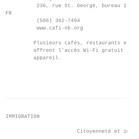
          236, rue St. George, bureau 119, 
FR

          (506) 382-7494

          www.cafi-nb.org

         Plusieurs cafés, restaurants et ét
         offrent l’accès Wi-Fi gratuit si v
         appareil.

                                           
                                           
IMMIGRATION

                       Citoyenneté et immig