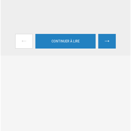
←
→
CONTINUER À LIRE