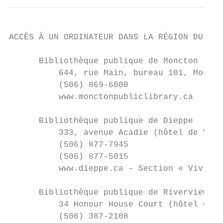
ACCÈS À UN ORDINATEUR DANS LA RÉGION DU GRA
      Bibliothèque publique de Moncton

          644, rue Main, bureau 101, Moncto
          (506) 869-6000

          www.monctonpubliclibrary.ca

      Bibliothèque publique de Dieppe

          333, avenue Acadie (hôtel de Vill
          (506) 877-7945

          (506) 877-5015

          www.dieppe.ca – Section « Vivre à
      Bibliothèque publique de Riverview

          34 Honour House Court (hôtel de V
          (506) 387-2108
