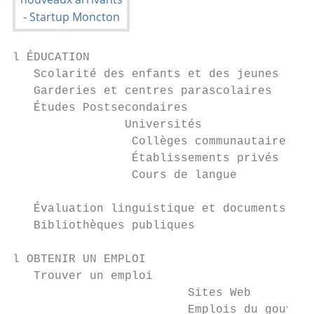
l ÉDUCATION

   Scolarité des enfants et des jeunes     
   Garderies et centres parascolaires      
   Études Postsecondaires                  
		Universités                                            56

		 Collèges communautaires                               57

		 Établissements privés                                 57

		 Cours de langue                                       58

   Évaluation linguistique et documents pro
   Bibliothèques publiques                 
l OBTENIR UN EMPLOI

   Trouver un emploi                       
			 Sites Web                                            62

			 Emplois du gouvernement du Canada                    62
