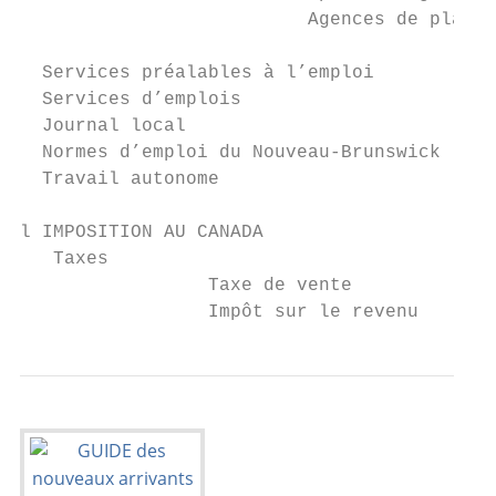
			  Agences de placement                                62

  Services préalables à l’emploi           
  Services d’emplois                       
  Journal local                            
  Normes d’emploi du Nouveau-Brunswick     
  Travail autonome                         
l IMPOSITION AU CANADA

   Taxes                                   
		 Taxe de vente                                         66

		 Impôt sur le revenu     