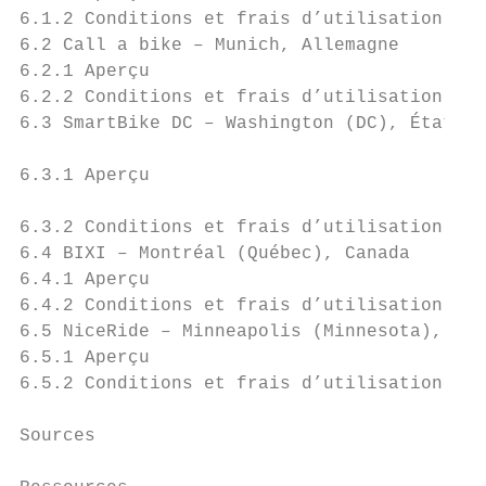
6.1.2 Conditions et frais d’utilisation    
6.2 Call a bike – Munich, Allemagne        
6.2.1 Aperçu                               
6.2.2 Conditions et frais d’utilisation    
6.3 SmartBike DC – Washington (DC), États-U
                                           
6.3.1 Aperçu                               
                                           
6.3.2 Conditions et frais d’utilisation    
6.4 BIXI – Montréal (Québec), Canada       
6.4.1 Aperçu                               
6.4.2 Conditions et frais d’utilisation    
6.5 NiceRide – Minneapolis (Minnesota), Éta
6.5.1 Aperçu                               
6.5.2 Conditions et frais d’utilisation    
                                           
Sources                                    
                                           