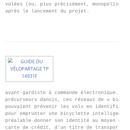
volées (ou, plus précisément, monopolisées 
après le lancement du projet.              
                                           
                                          
avant-gardiste à commande électronique. À l
précurseurs danois, ces réseaux de « bicycl
pouvaient prévenir les vols en identifiant 
pour emprunter une bicyclette intelligente,
préalable donner son identité au moyen d’un
carte de crédit, d’un titre de transport pe