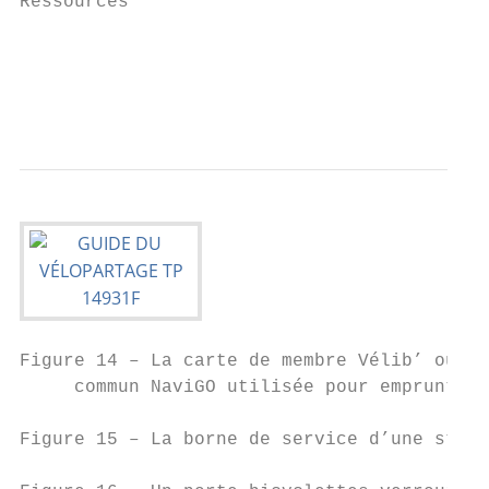
Ressources                                 
                                           
                                           
                                           
Figure 14 – La carte de membre Vélib’ ou la
     commun NaviGO utilisée pour emprunter 
                                           
Figure 15 – La borne de service d’une stati
                                           