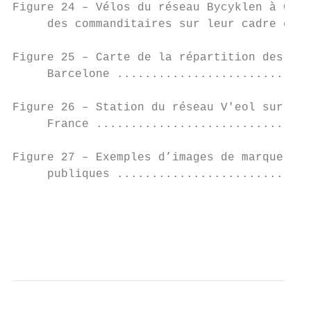
Figure 24 – Vélos du réseau Bycyklen à Cope
     des commanditaires sur leur cadre et l
                                           
Figure 25 – Carte de la répartition des sta
     Barcelone ............................
Figure 26 – Station du réseau V'eol sur une
     France ...............................
Figure 27 – Exemples d’images de marque de 
     publiques ............................
                                           
                                           
                                           