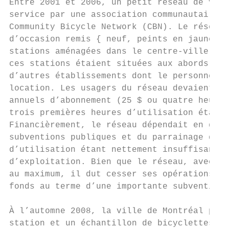
Entre 2001 et 2006, un petit réseau de vélo
service par une association communautaire d
Community Bicycle Network (CBN). Le réseau 
d’occasion remis { neuf, peints en jaune et
stations aménagées dans le centre-ville de 
ces stations étaient situées aux abords de 
d’autres établissements dont le personnel a
location. Les usagers du réseau devaient dé
annuels d’abonnement (25 $ ou quatre heures
trois premières heures d’utilisation étaien
Financièrement, le réseau dépendait en gran
subventions publiques et du parrainage du s
d’utilisation étant nettement insuffisants 
d’exploitation. Bien que le réseau, avec se
au maximum, il dut cesser ses opérations en
fonds au terme d’une importante subvention.

                                           
À l’automne 2008, la ville de Montréal prés
station et un échantillon de bicyclettes fa