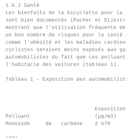
1.6.2 Santé

Les bienfaits de la bicyclette pour la sant
sont bien documentés (Pucher et Dijkstra, 2
montrent que l’utilisation fréquente de la 
un bon nombre de risques pour la santé asso
comme l’obésité et les maladies cardiovascu
cyclistes seraient moins exposés aux gaz d’
automobilistes du fait que ces polluants se
l’habitacle des voitures (tableau 1).      
Tableau 1 – Exposition des automobilistes e
                                           
                                           
                                           
                             Exposition des
Polluant                     (µg/m3)       
Monoxyde     de   carbone    2 670         
                                           