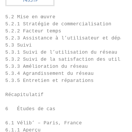
5.2 Mise en œuvre                          
5.2.1 Stratégie de commercialisation       
5.2.2 Facteur temps                        
5.2.3 Assistance à l’utilisateur et dépanna
5.3 Suivi                                  
5.3.1 Suivi de l’utilisation du réseau     
5.3.2 Suivi de la satisfaction des utilisat
5.3.3 Amélioration du réseau               
5.3.4 Agrandissement du réseau             
5.3.5 Entretien et réparations             
                                           
Récapitulatif                              
                                           
6   Études de cas                          
                                           
6.1 Vélib’ – Paris, France                 
6.1.1 Aperçu                               