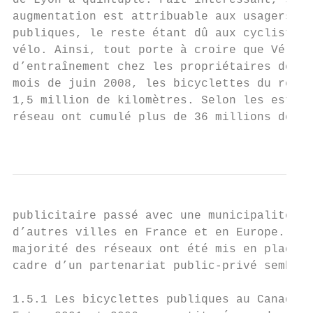
de Lyon a quintuplé. Fait intéressant, seul
augmentation est attribuable aux usagers de
publiques, le reste étant dû aux cyclistes 
vélo. Ainsi, tout porte à croire que Vélo’v
d’entraînement chez les propriétaires de bi
mois de juin 2008, les bicyclettes du résea
1,5 million de kilomètres. Selon les estima
réseau ont cumulé plus de 36 millions de ki
                                          
publicitaire passé avec une municipalité, s
d’autres villes en France et en Europe. Auj
majorité des réseaux ont été mis en place e
cadre d’un partenariat public-privé semblab
1.5.1 Les bicyclettes publiques au Canada
