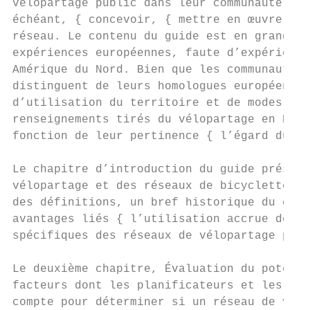
vélopartage public dans leur communauté est
échéant, { concevoir, { mettre en œuvre et 
réseau. Le contenu du guide est en grande p
expériences européennes, faute d’expérience
Amérique du Nord. Bien que les communautés 
distinguent de leurs homologues européennes
d’utilisation du territoire et de modes de 
renseignements tirés du vélopartage en Euro
fonction de leur pertinence { l’égard du co
                                           
Le chapitre d’introduction du guide présent
vélopartage et des réseaux de bicyclettes p
des définitions, un bref historique du conc
avantages liés { l’utilisation accrue de la
spécifiques des réseaux de vélopartage publ
                                           
Le deuxième chapitre, Évaluation du potenti
facteurs dont les planificateurs et les déc
compte pour déterminer si un réseau de vélo