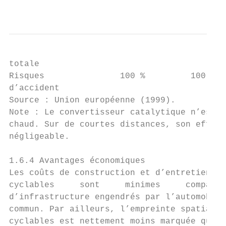
                                           
totale                                     
Risques               100 %         100 %  
d’accident

Source : Union européenne (1999).

Note : Le convertisseur catalytique n’est e
chaud. Sur de courtes distances, son effet 
négligeable.

1.6.4 Avantages économiques

Les coûts de construction et d’entretien de
cyclables     sont     minimes     comparat
d’infrastructure engendrés par l’automobile
commun. Par ailleurs, l’empreinte spatiale 
cyclables est nettement moins marquée que c