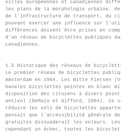
villes européennes et canadiennes diffèrent
les plans de la morphologie urbaine, de l’u
de l’infrastructure de transport, du climat
pouvant exercer une influence sur l’utilisa
différences doivent être prises en compte {
d’un réseau de bicyclettes publiques dans l
canadiennes.                               
                                           
                                           
1.5 Historique des réseaux de bicyclettes p
Le premier réseau de bicyclettes publiques 
Amsterdam en 1964. Les Witte Fietsen (Vélos
banales bicyclettes peintes en blanc mises 
disposition des citoyens à divers points de
antivol (DeMaio et Gifford, 2004). Ce servi
réduire les vols de bicyclettes appartenant
pensait que l’accessibilité générale de bic
gratuites dissuaderait les voleurs. Les Wit
cependant un échec, toutes les bicyclettes 