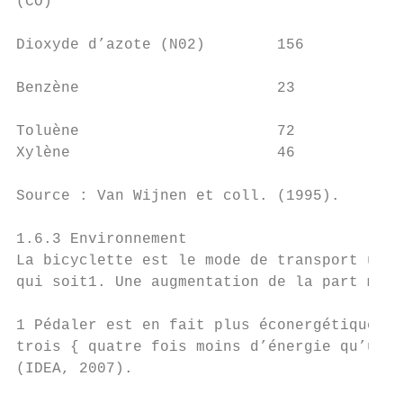
(CO)

                                           
Dioxyde d’azote (N02)        156           
                                           
Benzène                      23            
                                           
Toluène                      72            
Xylène                       46            
                                           
Source : Van Wijnen et coll. (1995).

                                           
1.6.3 Environnement                        
La bicyclette est le mode de transport urba
qui soit1. Une augmentation de la part moda
                                           
1 Pédaler est en fait plus éconergétique qu
trois { quatre fois moins d’énergie qu’un p
(IDEA, 2007).                              