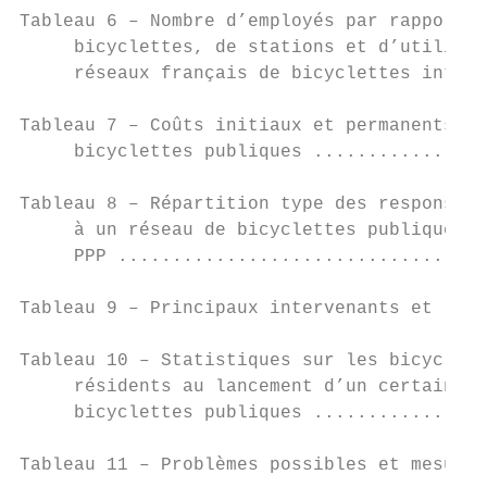
Tableau 6 – Nombre d’employés par rapport a
     bicyclettes, de stations et d’utilisat
     réseaux français de bicyclettes intell
Tableau 7 – Coûts initiaux et permanents as
     bicyclettes publiques ................
Tableau 8 – Répartition type des responsabi
     à un réseau de bicyclettes publiques e
     PPP ..................................
Tableau 9 – Principaux intervenants et rôle
Tableau 10 – Statistiques sur les bicyclett
     résidents au lancement d’un certain no
     bicyclettes publiques ................
Tableau 11 – Problèmes possibles et mesures