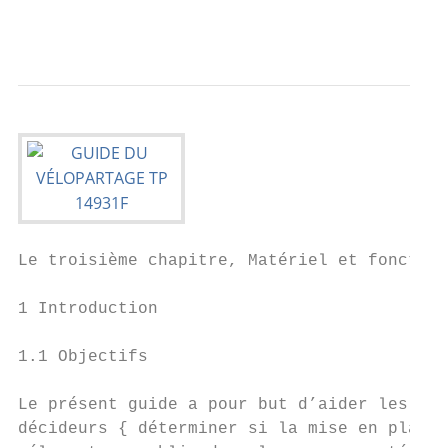
                                           
Le troisième chapitre, Matériel et fonction
                                           
1 Introduction                             
                                           
1.1 Objectifs                              
                                           
Le présent guide a pour but d’aider les pla
décideurs { déterminer si la mise en place 