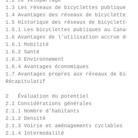
1.2 Le vélopartage                         
1.3 Les réseaux de bicyclettes publiques   
1.4 Avantages des réseaux de bicyclettes pu
1.5 Historique des réseaux de bicyclettes p
1.5.1 Les bicyclettes publiques au Canada  
1.6 Avantages de l’utilisation accrue de la
1.6.1 Mobilité                             
1.6.2 Santé                                
1.6.3 Environnement                        
1.6.4 Avantages économiques                
1.7 Avantages propres aux réseaux de bicycl
Récapitulatif                              
                                           
2   Évaluation du potentiel                
2.1 Considérations générales               
2.1.1 Nombre d’habitants                   
2.1.2 Densité                              
2.1.3 Voirie et aménagements cyclables     
2.1.4 Intermodalité                        