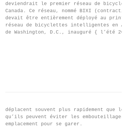
deviendrait le premier réseau de bicyclette
Canada. Ce réseau, nommé BIXI (contraction 
devait être entièrement déployé au printemp
réseau de bicyclettes intelligentes en Amér
de Washington, D.C., inauguré { l’été 2008.

                                           
                                           
                                           
                                           
                                           
                                           
déplacent souvent plus rapidement que les a
qu’ils peuvent éviter les embouteillages et
emplacement pour se garer.                 
                                           