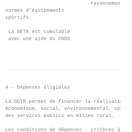
                             rayonnement au
normes d’équipements

sportifs

 La DETR est cumulable

 avec une aide du CNDS

                                           
4 - Dépenses éligibles

La DETR permet de financer la réalisation d
économique, social, environnemental, sporti
des services publics en milieu rural.

Les conditions de dépenses - critères à res