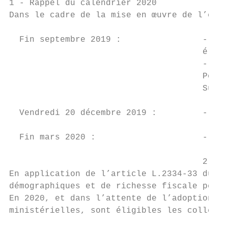
1 - Rappel du calendrier 2020

Dans le cadre de la mise en œuvre de l’exer
  Fin septembre 2019 :                - Tra
                                      éligi
                                      - Mis
                                      Polit
                                      Subve
  Vendredi 20 décembre 2019 :         - Dat
  Fin mars 2020 :                     - Not
                                      2 - C
En application de l’article L.2334-33 du CG
démographiques et de richesse fiscale peuve
En 2020, et dans l’attente de l’adoption de
ministérielles, sont éligibles les collecti