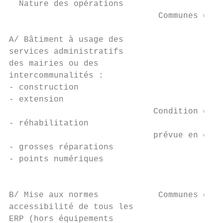
  Nature des opérations                    
                              Communes de -
                                           
A/ Bâtiment à usage des

services administratifs                   4
des mairies ou des

intercommunalités :                        
- construction                             
- extension

                             Condition d’at
- réhabilitation

                             prévue en cont
- grosses réparations

- points numériques

                                           
B/ Mise aux normes            Communes de -
accessibilité de tous les                  
ERP (hors équipements
