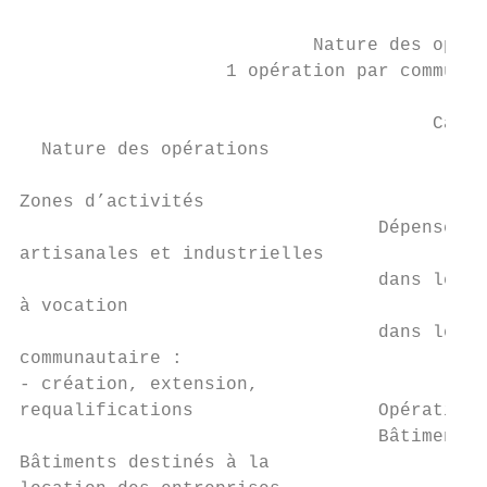
                                           
                           Nature des opéra
                   1 opération par commune 
                                          7
                                      Catég
  Nature des opérations                    
                                           
Zones d’activités

                                 Dépenses é
artisanales et industrielles

                                 dans le ca
à vocation

                                 dans le ca
communautaire :

- création, extension,

requalifications                 Opérations
                                 Bâtiments 
Bâtiments destinés à la
