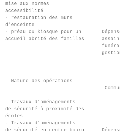
mise aux normes                            
accessibilité                              
- restauration des murs

d’enceinte                                 
- préau ou kiosque pour un       Dépenses i
accueil abrité des familles      assainisse
                                 funéraires
                                 gestion, s
                                           
  Nature des opérations                    
                                  Communes 
                                           
- Travaux d’aménagements

de sécurité à proximité des                
écoles

- Travaux d’aménagements                   
de sécurité en centre bourg      Dépenses é