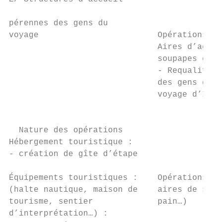
                                           
pérennes des gens du

voyage                        Opérations él
                              Aires d’accue
                              soupapes et a
                              - Requalifica
                              des gens du v
                              voyage d’Ille
                                        9/ 
  Nature des opérations                    
Hébergement touristique :                  
- création de gîte d’étape

                                           
Équipements touristiques :    Opérations in
(halte nautique, maison de    aires de stat
tourisme, sentier             pain…)

d’interprétation…) :
