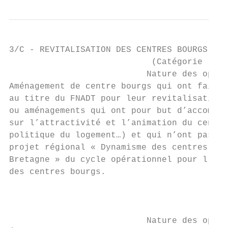
3/C - REVITALISATION DES CENTRES BOURGS

                            (Catégorie rése
                           Nature des opéra
Aménagement de centre bourgs qui ont fait l
au titre du FNADT pour leur revitalisation

ou aménagements qui ont pour but d’accompag
sur l’attractivité et l’animation du centre
politique du logement…) et qui n’ont pas ét
projet régional « Dynamisme des centres-vil
Bretagne » du cycle opérationnel pour l’att
des centres bourgs.

                                        4/ 
                           Nature des opéra