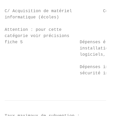
                                           
C/ Acquisition de matériel            Commu
informatique (écoles)

                                           
Attention : pour cette                     
catégorie voir précisions

fiche 5                      Dépenses éligi
                             installation, 
                             logiciels, câb
                             Dépenses inéli
                             sécurité infor
                                           