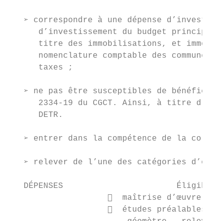
   ➢ correspondre à une dépense d’investiss
      d’investissement du budget principal 
      titre des immobilisations, et immobil
      nomenclature comptable des communes M
      taxes ;

   ➢ ne pas être susceptibles de bénéficier
      2334-19 du CGCT. Ainsi, à titre d’exe
      DETR.

   ➢ entrer dans la compétence de la collec
   ➢ relever de l’une des catégories d’opér
   DÉPENSES                       Éligibles
                      maîtrise d’œuvre    
                      études préalables : 