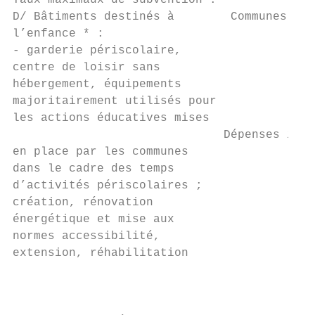
Taux maximaux de subvention :

D/ Bâtiments destinés à        Communes de 
l’enfance * :                              
- garderie périscolaire,

centre de loisir sans                    40
hébergement, équipements                   
majoritairement utilisés pour

les actions éducatives mises

                              Dépenses inél
en place par les communes

dans le cadre des temps

d’activités périscolaires ;

création, rénovation

énergétique et mise aux

normes accessibilité,

extension, réhabilitation

                                           