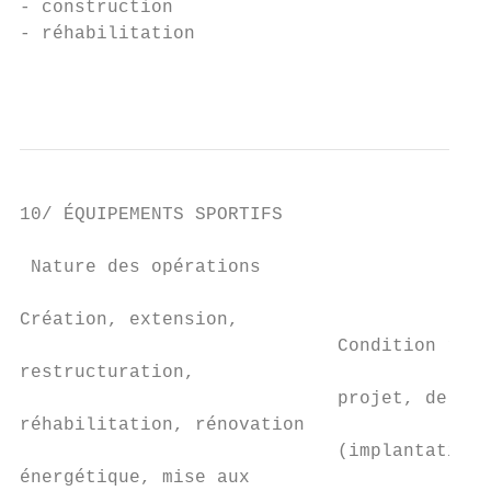
- construction

- réhabilitation

                                           
10/ ÉQUIPEMENTS SPORTIFS

 Nature des opérations                     
                                           
Création, extension,

                             Condition rela
restructuration,

                             projet, de son
réhabilitation, rénovation

                             (implantation 
énergétique, mise aux
