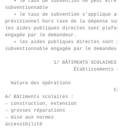
   • le taux de subvention ne peut être inf
subventionnable

   • le taux de subvention s’applique au mo
prévisionnel hors taxe de la dépense subven
les aides publiques directes sont plafonnée
engagée par le demandeur.

   • les aides publiques directes sont plaf
subventionnable engagée par le demandeur.

                 1/ BÂTIMENTS SCOLAIRES PUB
                        Établissements d’en
  Nature des opérations                    
                                      Commu
A/ Bâtiments scolaires :                   
- construction, extension

- grosses réparations                      
- mise aux normes                          
accessibilité
