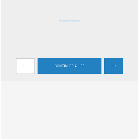
←
→
CONTINUER À LIRE