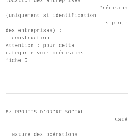
location des entreprises

                              Précision :

(uniquement si identification

                              ces projets d
des entreprises) :

- construction

Attention : pour cette

catégorie voir précisions

fiche 5

                                           
8/ PROJETS D’ORDRE SOCIAL

                                   Catégori
  Nature des opérations                    