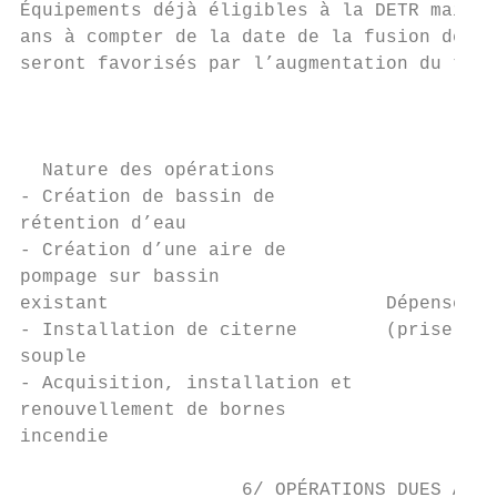
Équipements déjà éligibles à la DETR mais q
ans à compter de la date de la fusion des c
seront favorisés par l’augmentation du taux
                                        5/ 
  Nature des opérations                    
- Création de bassin de                  Co
rétention d’eau                            
- Création d’une aire de

pompage sur bassin                         
existant                         Dépenses é
- Installation de citerne        (prise en 
souple

- Acquisition, installation et

renouvellement de bornes

incendie

                    6/ OPÉRATIONS DUES À DE