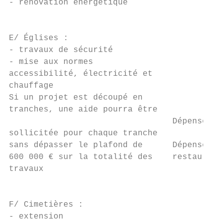
- rénovation énergétique

                                           
E/ Églises :                              C
- travaux de sécurité

- mise aux normes                          
accessibilité, électricité et              
chauffage

Si un projet est découpé en                
tranches, une aide pourra être

                                 Dépenses é
sollicitée pour chaque tranche

sans dépasser le plafond de      Dépenses i
600 000 € sur la totalité des    restaurati
travaux

                                           
F/ Cimetières :                           C
- extension
