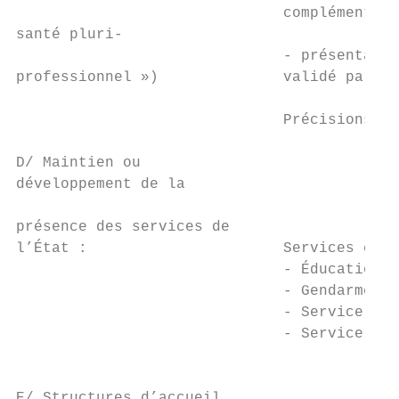
                              complémentair
santé pluri-

                              - présentatio
professionnel »)              validé par l’
                              Précisions : 
D/ Maintien ou                             
développement de la

                                           
présence des services de

l’État :                      Services conc
                              - Éducation n
                              - Gendarmerie
                              - Service pub
                              - Service pub
                                           
E/ Structures d’accueil
