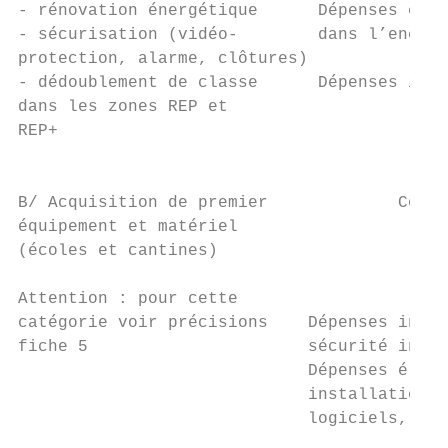
- rénovation énergétique      Dépenses élig
- sécurisation (vidéo-        dans l’encein
protection, alarme, clôtures)

- dédoublement de classe      Dépenses inél
dans les zones REP et

REP+

                                           
B/ Acquisition de premier             Commu
équipement et matériel

(écoles et cantines)                       
                                           
Attention : pour cette

catégorie voir précisions    Dépenses inéli
fiche 5                      sécurité infor
                             Dépenses éligi
                             installation, 
                             logiciels, câb