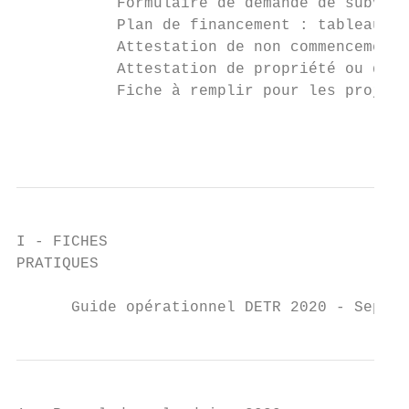
           Formulaire de demande de subvent
           Plan de financement : tableau mo
           Attestation de non commencement 
           Attestation de propriété ou de l
           Fiche à remplir pour les projets
                                           
I - FICHES

PRATIQUES

      Guide opérationnel DETR 2020 - Septem