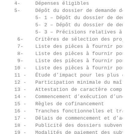
   4-     Dépenses éligibles               
   5-     Dépôt du dossier de demande de su
          5- 1 – Dépôt du dossier de demand
          5- 2 – Dépôt du dossier de demand
          5- 3 – Précisions relatives à cer
    6-    Critères de sélection des projets
    7-    Liste des pièces à fournir pour u
    8-    Liste des pièces à fournir pour u
    9-    Liste des pièces à fournir pour u
   10 -   Liste des pièces à fournir pour u
   11 -   Étude d’impact pour les plus gros
   12 -   Participation minimale du maître 
   13 -   Attestation de caractère complet 
   14 -   Commencement d’exécution d’une op
   15 -   Règles de cofinancement          
   16 -   Tranches fonctionnelles et tranch
   17 -   Délais de commencement et d’achèv
   18 -   Publicité des dossiers subvention
   19 -   Modalités de paiement des subvent