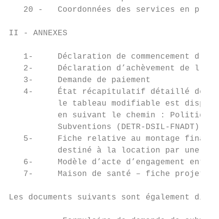
   20 -   Coordonnées des services en préfe
II - ANNEXES

   1-     Déclaration de commencement d’exé
   2-     Déclaration d’achèvement de l’opé
   3-     Demande de paiement              
   4-     État récapitulatif détaillé des d
          le tableau modifiable est disponi
          en suivant le chemin : Politiques
          Subventions (DETR-DSIL-FNADT)

   5-     Fiche relative au montage financi
          destiné à la location par une ent
   6-     Modèle d’acte d’engagement entre 
   7-     Maison de santé – fiche projet – 
Les documents suivants sont également dispo