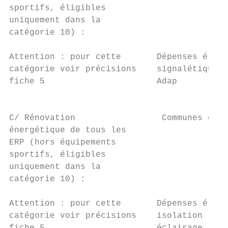
sportifs, éligibles                       4
uniquement dans la                         
catégorie 10) :

                                           
Attention : pour cette       Dépenses éligi
catégorie voir précisions    signalétique, 
fiche 5                      Adap

                                           
C/ Rénovation                 Communes de -
énergétique de tous les                    
ERP (hors équipements

sportifs, éligibles                       4
uniquement dans la                         
catégorie 10) :

                                           
Attention : pour cette       Dépenses éligi
catégorie voir précisions    isolation toit