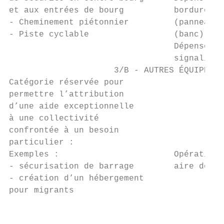
et aux entrées de bourg          bordures, 
- Cheminement piétonnier         (panneaux 
- Piste cyclable                 (banc), st
                                 Dépenses i
                                 signalisat
                     3/B - AUTRES ÉQUIPEMEN
Catégorie réservée pour                    
permettre l’attribution                   C
d’une aide exceptionnelle

à une collectivité                         
confrontée à un besoin                     
particulier :

Exemples :                       Opérations
- sécurisation de barrage        aire de st
- création d’un hébergement

pour migrants

                                           