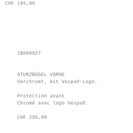
CHF 105,00                                 
                                          1
                                          S
                                          V
    1B000927

                                          C
    STURZBÜGEL VORNE

    Verchromt, mit Vespa®-Logo.

    Protection avant

    Chromé avec logo Vespa®.

    CHF 295,00

                                          1