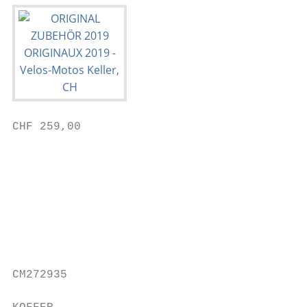
CHF 259,00                                 
                                           
                                           
                                           
                                           
                                           
CM272935                                   
                                           