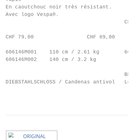
En caoutchouc noir très résistant.

Avec logo Vespa®.

                                      CHF 8
CHF 79,00                 CHF 89,00

606146M001    110 cm / 2.61 kg        60614
606146M002    140 cm / 3.2 kg

                                      BREMS
DIEBSTAHLSCHLOSS / Candenas antivol   Lock 
                                           