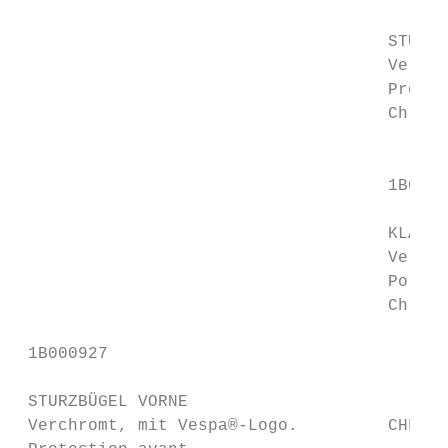
                                     STURZB
                                     Verchr
                                     Protec
                                     Chromé
                                           
                                     1B0007
                                     KLAPPG
                                     Verchr
                                     Porte-
                                     Chromé
 1B000927

 STURZBÜGEL VORNE

 Verchromt, mit Vespa®-Logo.         CHF 12