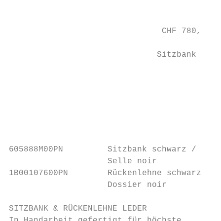
                                           
                                           
                               CHF 780,00  
                                           
                              Sitzbank / Se
                                           
                                           
                                           
                                           
                                           
605888M00PN         Sitzbank schwarz /     
                    Selle noir             
1B00107600PN        Rückenlehne schwarz /  
                    Dossier noir           
SITZBANK & RÜCKENLEHNE LEDER               
In Handarbeit gefertigt für höchste        