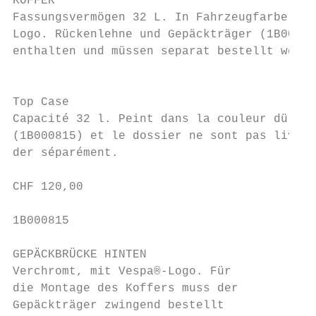
KOFFER                                     
Fassungsvermögen 32 L. In Fahrzeugfarbe lac
Logo. Rückenlehne und Gepäckträger (1B00081
enthalten und müssen separat bestellt werde
                                           
                                           
Top Case                                   
Capacité 32 l. Peint dans la couleur dü véh
(1B000815) et le dossier ne sont pas livrés
der séparément.                            
CHF 120,00                                 
1B000815

GEPÄCKBRÜCKE HINTEN

Verchromt, mit Vespa®-Logo. Für

die Montage des Koffers muss der

Gepäckträger zwingend bestellt             