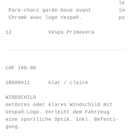
                                     le mon
 Pare-chocs garde-boue avant         indisp
 Chromé avec logo Vespa®.            porte-
12            Vespa Primavera
CHF 180,00                                 
1B000811      klar / claire                
WINDSCHILD                                 
Getöntes oder klares Windschild mit        
Vespa®-Logo. Verleiht dem Fahrzeug         
eine sportliche Optik. Inkl. Befesti-      
gung.                                      