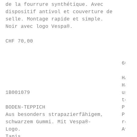
de la fourrure synthétique. Avec           
dispositif antivol et couverture de

selle. Montage rapide et simple.           
Noir avec logo Vespa®.                     
CHF 70,00

                                           
                                      60586
                                      HANDS
                                      Hands
1B001079                              und t
                                      ten J
BODEN-TEPPICH                         Protè
Aus besonders strapazierfähigem,      Protè
schwarzem Gummi. Mit Vespa®-          rés, 
Logo.                                 Avec 
Tapis
