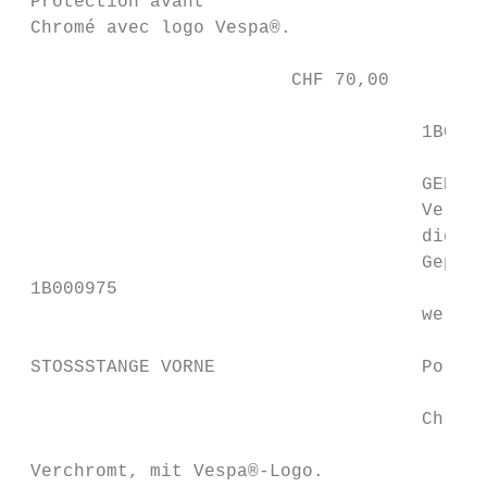
 Protection avant

 Chromé avec logo Vespa®.

                         CHF 70,00

                                     1B0008
                                     GEPÄCK
                                     Verchr
                                     die Mo
                                     Gepäck
 1B000975

                                     werden
                                           
 STOSSSTANGE VORNE                   Porte-
                                           
                                     Chromé
                                           
 Verchromt, mit Vespa®-Logo.
