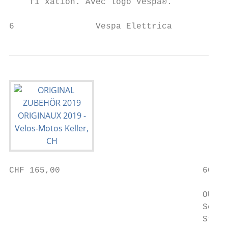
    fi xation. Avec logo Vespa®.          P
6                Vespa Elettrica
CHF 165,00                            60529
                                      OUTDO
                                      Schüt
                                      Stand