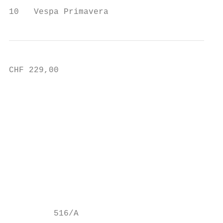
10   Vespa Primavera
CHF 229,00

                                           
                                           
                                           
                                           
                                           
                                           
                                           
                                           
         516/A
