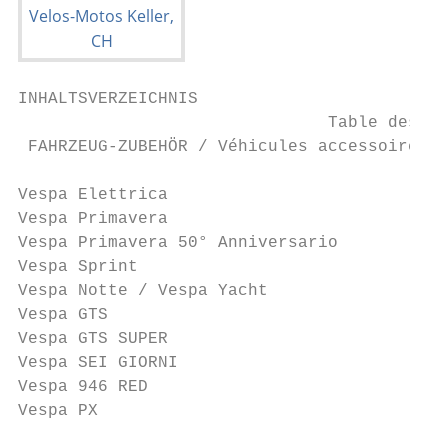
INHALTSVERZEICHNIS

                               Table des Ma
 FAHRZEUG-ZUBEHÖR / Véhicules accessoires  
Vespa Elettrica                            
Vespa Primavera                            
Vespa Primavera 50° Anniversario           
Vespa Sprint                               
Vespa Notte / Vespa Yacht                  
Vespa GTS                                  
Vespa GTS SUPER                            
Vespa SEI GIORNI                           
Vespa 946 RED                              
Vespa PX                                   