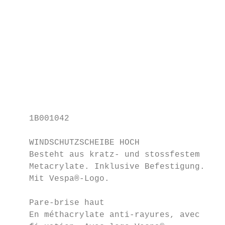
                                          W
                                          G
                                          V
                                          e
                                          g
                                          C
    1B001042

                                           
    WINDSCHUTZSCHEIBE HOCH

    Besteht aus kratz- und stossfestem     
    Metacrylate. Inklusive Befestigung.    
    Mit Vespa®-Logo.                      1
                                           
    Pare-brise haut                       S
    En méthacrylate anti-rayures, avec     