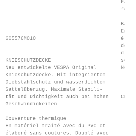
                                      Farbe
                                      fen u
                                      Bâche
                                      En ma
605576M010                            élabo
                                      de la
                                      dispo
KNIESCHUTZDECKE                       selle
Neu entwickelte VESPA Original        Noir 
Knieschutzdecke. Mit integriertem

Diebstahlschutz und wasserdichtem

Sattelüberzug. Maximale Stabili-

tät und Dichtigkeit auch bei hohen    CHF 3
Geschwindigkeiten.

Couverture thermique                       
En matériel traité avec du PVC et

élaboré sans coutures. Doublé avec         