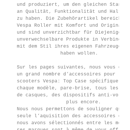
    und produziert, um den gleichen Standar
    an Qualität, Funktionalität und Haltbar
    zu haben. Die Zubehörartikel bereichern

    Vespa Roller mit Komfort und Originalit
    und sind unverzichtbar für Diejenigen, 
    unverwechselbare Produkte in Verbindung

    mit dem Stil ihres eigenen Fahrzeuges

                   haben wollen.

    Sur les pages suivantes, nous vous offr
    un grand nombre d‘accessoires pour les

    scooters Vespa: Top Case spécifique à

    chaque modèle, pare-brise, tous les typ
    de casques, des dispositifs anti-vol et
                     plus encore.

    Nous nous permettons de souligner que

    seule l‘aquisition des accessoires que

    nous avons sélectionnés entre les meill