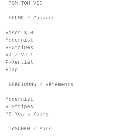
 TOM TOM VIO                               
 HELME / Casques                           
Visor 3.0                                  
Modernist                                  
V-Stripes                                  
VJ / VJ 1                                  
P-Xential                                  
Flag                                       
 BEKEIDUNG / vêtements                     
Modernist                                  
V-Stripes                                  
70 Years Young                             
 TASCHEN / Sacs                            