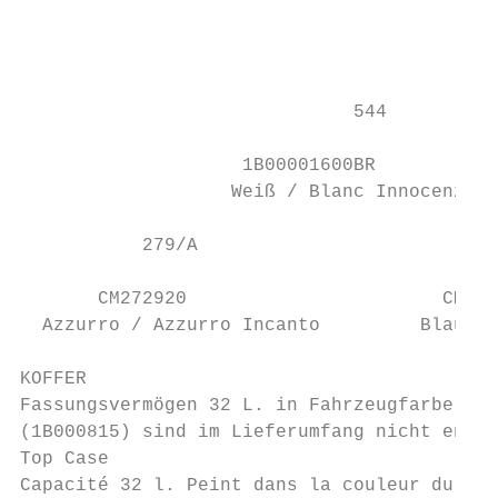
                                           
                                           
                              544          
                    1B00001600BR           
                   Weiß / Blanc Innocenza  
           279/A                           
       CM272920                       CM272
  Azzurro / Azzurro Incanto         Blau/ B
KOFFER

Fassungsvermögen 32 L. in Fahrzeugfarbe lac
(1B000815) sind im Lieferumfang nicht entha
Top Case

Capacité 32 l. Peint dans la couleur du véh