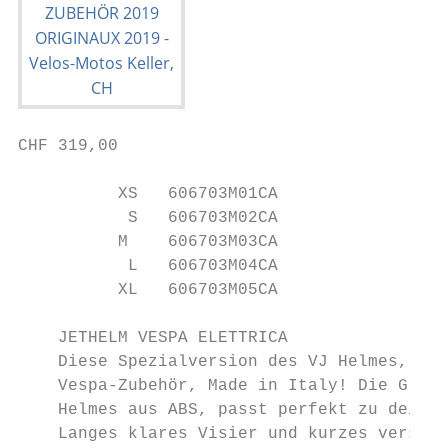
CHF 319,00

          XS   606703M01CA

           S   606703M02CA

          M    606703M03CA

           L   606703M04CA

          XL   606703M05CA

    JETHELM VESPA ELETTRICA                
    Diese Spezialversion des VJ Helmes, ein
    Vespa-Zubehör, Made in Italy! Die Glanz
    Helmes aus ABS, passt perfekt zu deine 
    Langes klares Visier und kurzes versenk