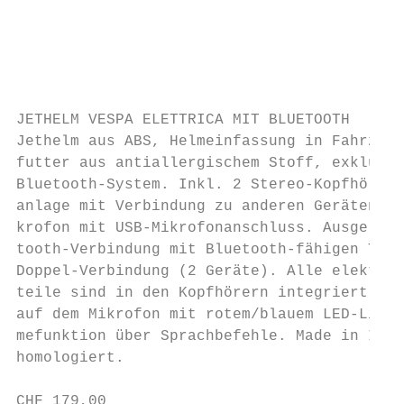
                                           
                                           
                                           
                                           
JETHELM VESPA ELETTRICA MIT BLUETOOTH      
Jethelm aus ABS, Helmeinfassung in Fahrzeug
futter aus antiallergischem Stoff, exklusiv
Bluetooth-System. Inkl. 2 Stereo-Kopfhörer.
anlage mit Verbindung zu anderen Geräten, i
krofon mit USB-Mikrofonanschluss. Ausgelegt
tooth-Verbindung mit Bluetooth-fähigen Tele
Doppel-Verbindung (2 Geräte). Alle elektron
teile sind in den Kopfhörern integriert. St
auf dem Mikrofon mit rotem/blauem LED-Licht
mefunktion über Sprachbefehle. Made in Ital
homologiert.                               
CHF 179,00
