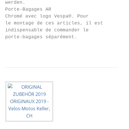
werden.

Porte-Bagages AR                           
Chromé avec logo Vespa®. Pour              
le montage de ces articles, il est

indispensable de commander le              
porte-bagages séparément.                  
                                           