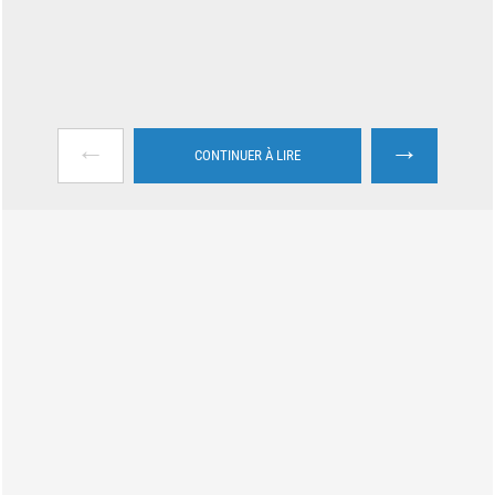
←
→
CONTINUER À LIRE