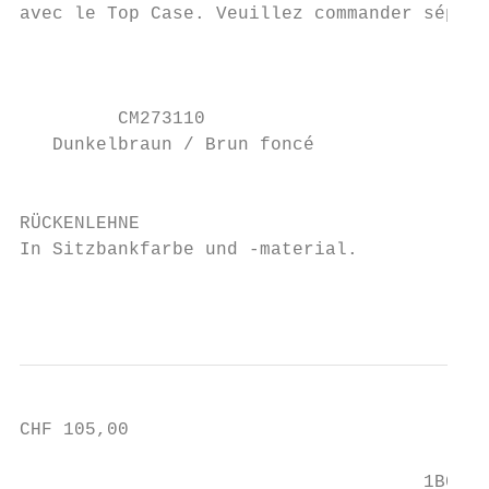
avec le Top Case. Veuillez commander séparé
                                           
         CM273110                          
   Dunkelbraun / Brun foncé             Hel
                                           
RÜCKENLEHNE                                
In Sitzbankfarbe und -material.            
                                           
CHF 105,00                                 
                                     1B0009