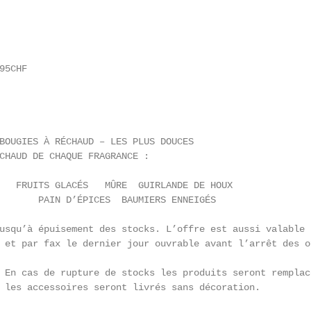
5CHF

BOUGIES À RÉCHAUD – LES PLUS DOUCES

CHAUD DE CHAQUE FRAGRANCE :

   FRUITS GLACÉS   MÛRE  GUIRLANDE DE HOUX

       PAIN D’ÉPICES  BAUMIERS ENNEIGÉS

usqu’à épuisement des stocks. L’offre est aussi valable 
 et par fax le dernier jour ouvrable avant l’arrêt des o
                                                        
 En cas de rupture de stocks les produits seront remplac
 les accessoires seront livrés sans décoration.

                                                        