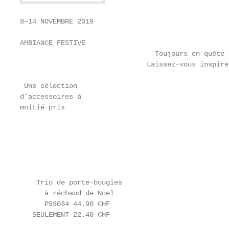
8–14 NOVEMBRE 2019

AMBIANCE FESTIVE

                                 Toujours en quête 
                               Laissez-vous inspire
 Une sélection

d’accessoires à

moitié prix

                                                   
                                                   
                                                   
                                                   
    Trio de porte-bougies

      à réchaud de Noël                            
      P93034 44.90 CHF                             
   SEULEMENT 22.40 CHF                             
                                                   