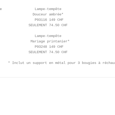
e                Lampe-tempête                          
                Douceur ambrée*                         
                 P93116 149 CHF                         
              SEULEMENT 74.50 CHF                       
                 Lampe-tempête                          
               Mariage printanier*                      
                 P93248 149 CHF                         
              SEULEMENT 74.50 CHF                       
    * Inclut un support en métal pour 3 bougies à réchau