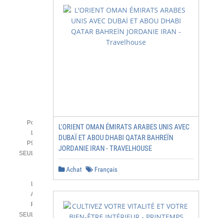
       Porte-pot à bougie        Porte-lampion

L'ORIENT OMAN ÉMIRATS ARABES UNIS AVEC
        Lanterne rouge                filé

DUBAÏ ET ABOU DHABI QATAR BAHREÏN
       P92910 69.90 CHF         P92939 44.90 CHF

JORDANIE IRAN - TRAVELHOUSE
     SEULEMENT 34.90 CHF      SEULEMENT 22.40 CHF

Achat
Français
        Lampe-tempête            Lampe-tempête

        Azur iridescent*           Étincelles*

        P92997 159 CHF           P92855 159 CHF

     SEULEMENT 79.50 CHF      SEULEMENT 79.50 CHF
