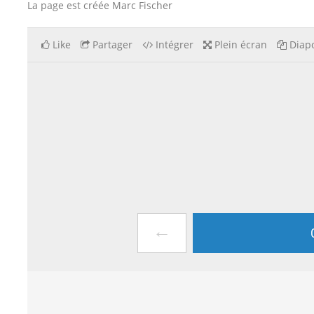
La page est créée Marc Fischer
Like
Partager
Intégrer
Plein écran
Diapo
←