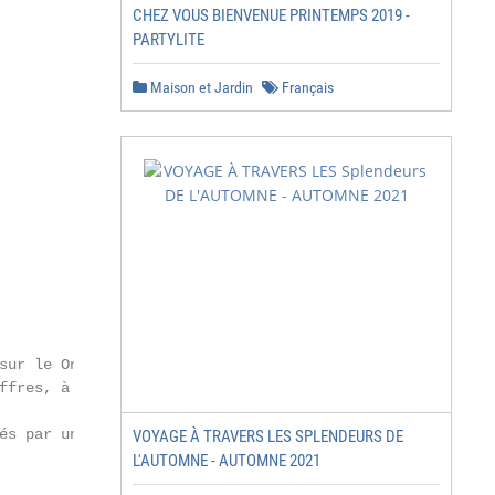
CHEZ VOUS BIENVENUE PRINTEMPS 2019 -
PARTYLITE
Maison et Jardin
Français
sur le Online Shop. Réception des synthèses de Party au

ffres, à 16 h. Les offres ne peuvent pas se commander ave
                                                         
és par un bon d’achat non-remboursable de la valeur du pr
VOYAGE À TRAVERS LES SPLENDEURS DE
L'AUTOMNE - AUTOMNE 2021
                                                        