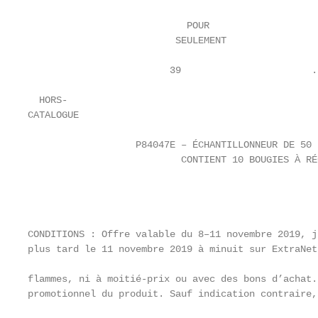
                            POUR

                          SEULEMENT

                         39                       .9
  HORS-

CATALOGUE

                   P84047E – ÉCHANTILLONNEUR DE 50 
                           CONTIENT 10 BOUGIES À RÉ
                                                   
                                                   
CONDITIONS : Offre valable du 8–11 novembre 2019, j
plus tard le 11 novembre 2019 à minuit sur ExtraNet
                                                   
flammes, ni à moitié-prix ou avec des bons d’achat.
promotionnel du produit. Sauf indication contraire,
                                                   