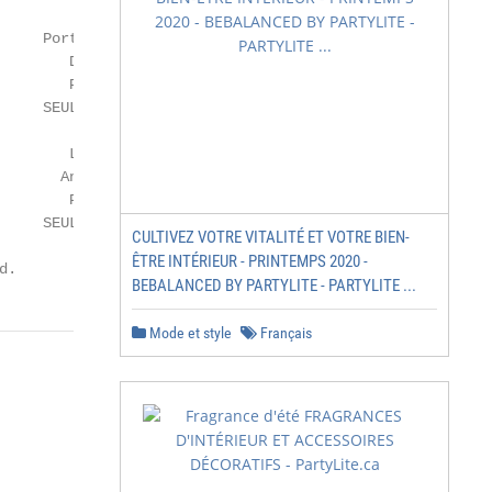
     Porte-bougie à réchaud   Porte-bougie à réchaud

        Douceur ambrée            Amour arctique

        P93173 39.90 CHF         P93171 44.90 CHF

     SEULEMENT 19.90 CHF      SEULEMENT 22.40 CHF

        Lampe-tempête           Porte-pot à bougie

       Anneaux argentés         Chouette argentée

        P92635 109 CHF          P92905 59.90 CHF

     SEULEMENT 54.50 CHF      SEULEMENT 29.90 CHF

CULTIVEZ VOTRE VITALITÉ ET VOTRE BIEN-
ÊTRE INTÉRIEUR - PRINTEMPS 2020 -
d.
BEBALANCED BY PARTYLITE - PARTYLITE ...
Mode et style
Français