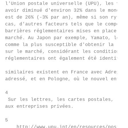
l'Union postale universelle (UPU), les volu
avoir diminué d'environ 32% dans le monde a
est de 26% (-3% par an), même si son rythme
cas, d'autres facteurs tels que le comporte
barrières réglementaires mises en place par
marché. Au Japon par exemple, Yamato, le le
comme la plus susceptible d'obtenir la lice
sur le marché, considérant les conditions d
réglementaires ont également été identifiés
similaires existent en France avec Adrexo, 
adressé, et en Pologne, où le nouvel entran
4

 Sur les lettres, les cartes postales, le c
aux entreprises privées.

5

    http://www.upu.int/en/resources/postal-