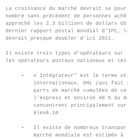
La croissance du marché devrait se poursuiv
nombre sans précédent de personnes achètent
approché les 2,3 billions de dollars US en 
dernier rapport postal mondial d'IPC, le ch
devrait presque doubler d'ici 2021.

Il existe trois types d'opérateurs sur les 
les opérateurs postaux nationaux et les ent
     •   « Intégrateur" est le terme utilis
         internationaux, DHL (qui fait part
         parts de marché cumulées de ces en
         l'express et environ 40 % du march
         concentrent principalement sur le 
         élevé.10.

     •   Il existe de nombreux transporteur
         marché mondiale est estimée à 39%,