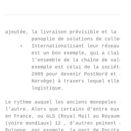
ajoutée, la livraison prévisible et la livr
         panoplie de solutions de collecte 
     •   Internationalisant leur réseau (ré
         est un bon exemple, qui a claireme
         l'ensemble de la chaîne de valeur 
         exemple est celui de la société su
         2009 pour devenir PostNord et a de
         Norvège) à travers lequel elle fou
         logistique.

Le rythme auquel les anciens monopoles se s
l'autre. Alors que certains d'entre eux, co
en France, ou GLS (Royal Mail au Royaume-Un
(voire mondiaux) 12 , d'autres peinent à pr
Pologne, par exemple, la part de Poczta Pol