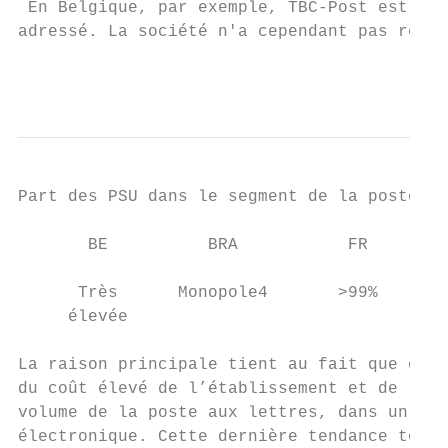
 En Belgique, par exemple, TBC-Post est le 
adressé. La société n'a cependant pas réuss
                                           
Part des PSU dans le segment de la poste au
       BE          BRA           FR        
      Très      Monopole4       >99%       
     élevée                                
La raison principale tient au fait que cert
du coût élevé de l’établissement et de l'en
volume de la poste aux lettres, dans un con
électronique. Cette dernière tendance touch