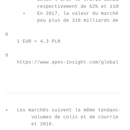
           respectivement de 62% et 110% au
      •    En 2017, la valeur du marché mon
           peu plus de 310 milliards de dol
8

    1 EUR = 4,3 PLN

9

    https://www.apex-insight.com/global-par
                                           
•   Les marchés suivent la même tendance en
         volumes de colis et de courrier ex
         et 2016.
