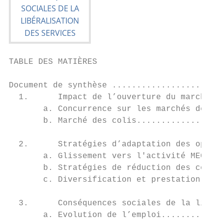
TABLE DES MATIÈRES

Document de synthèse ......................
  1.      Impact de l’ouverture du marché s
       a. Concurrence sur les marchés de la
       b. Marché des colis.................
  2.      Stratégies d’adaptation des opéra
       a. Glissement vers l'activité MEC ..
       b. Stratégies de réduction des coûts
       c. Diversification et prestation de 
  3.      Conséquences sociales de la libér
       a. Evolution de l’emploi............