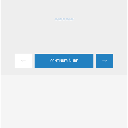
←
→
CONTINUER À LIRE