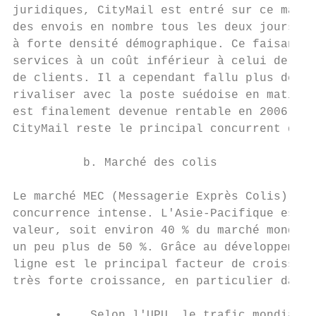
juridiques, CityMail est entré sur ce march
des envois en nombre tous les deux jours ( 
à forte densité démographique. Ce faisant, 
services à un coût inférieur à celui de l'o
de clients. Il a cependant fallu plus de 10
rivaliser avec la poste suédoise en matière
est finalement devenue rentable en 2006 apr
CityMail reste le principal concurrent de P
          b. Marché des colis

Le marché MEC (Messagerie Exprès Colis) est
concurrence intense. L'Asie-Pacifique est l
valeur, soit environ 40 % du marché mondial
un peu plus de 50 %. Grâce au développement
ligne est le principal facteur de croissanc
très forte croissance, en particulier dans 
      •    Selon l'UPU, le trafic mondial d