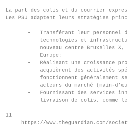
La part des colis et du courrier express da
Les PSU adaptent leurs stratégies principal
       •   Transférant leur personnel de la
           technologies et infrastructures.
           nouveau centre Bruxelles X, cons
           Europe;

       •   Réalisant une croissance progres
           acquièrent des activités spécial
           fonctionnent généralement selon 
           acteurs du marché (main-d'œuvre 
       •   Fournissant des services innovat
           livraison de colis, comme le sui
11

     https://www.theguardian.com/society/20
                                           