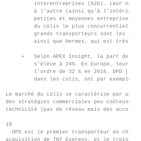
         interentreprises (b2b). Leur nombr
         à l'autre (ainsi qu'à l'intérieur 
         petites et moyennes entreprises. E
         du colis le plus concurrentiel, av
         grands transporteurs sont les japo
         ainsi que Hermes, qui est très pré
     •   Selon APEX Insight, la part de mar
         s'élève à 24%. En Europe, leurs pa
         l'ordre de 32 % en 2016. DPD (La P
         dans les colis, ont par exemple ga
Le marché du colis se caractérise par une c
des stratégies commerciales peu coûteuses r
technicité (pas de réseau mais des accords 
10

  UPS est le premier transporteur en chiffr
acquisition de TNT Express, et le troisième