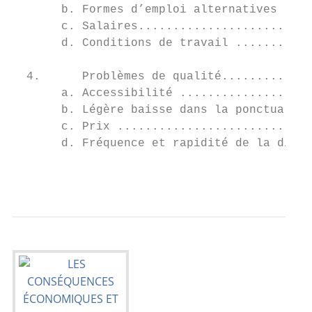
       b. Formes d’emploi alternatives ....
       c. Salaires.........................
       d. Conditions de travail ...........
  4.      Problèmes de qualité.............
       a. Accessibilité ...................
       b. Légère baisse dans la ponctualité
       c. Prix ............................
       d. Fréquence et rapidité de la distr
                                           