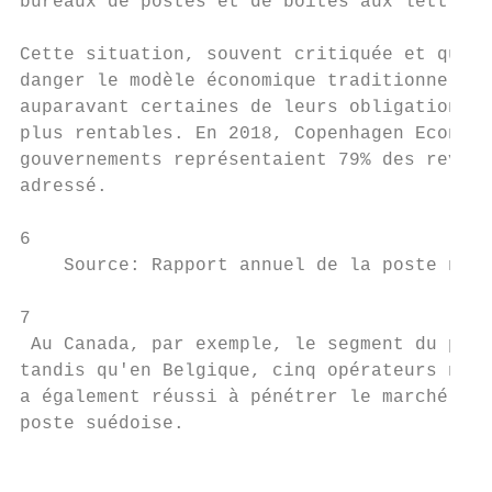
bureaux de postes et de boîtes aux lettres.

Cette situation, souvent critiquée et quali
danger le modèle économique traditionnel de
auparavant certaines de leurs obligations d
plus rentables. En 2018, Copenhagen Economi
gouvernements représentaient 79% des revenu
adressé.

6

    Source: Rapport annuel de la poste néo-
7

 Au Canada, par exemple, le segment du publ
tandis qu'en Belgique, cinq opérateurs nati
a également réussi à pénétrer le marché de 
poste suédoise.

                                           