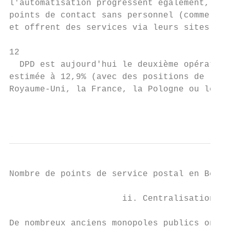
l'automatisation progressent également, cer
points de contact sans personnel (comme en 
et offrent des services via leurs sites Web
12

  DPD est aujourd'hui le deuxième opérateur
estimée à 12,9% (avec des positions de lead
Royaume-Uni, la France, la Pologne ou le Po
                                           
Nombre de points de service postal en Belgi
                      ii. Centralisation et
De nombreux anciens monopoles publics ont c