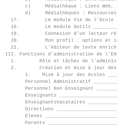
       c)     Médiathèque : Liens Web, Imag
       d)     Médiathèques : Ressources ___
  17.         Le module Vie de l’école ____
  18.         Le module Outils ____________
  19.         Connexion d’un lecteur réseau
  20.         Mon profil : options et infor
  21.         L’éditeur de texte enrichi (f
III. Fonctions d’administration de l’ENT __
  1.        Rôle et tâches de l’administrat
  2.        Création et mise à jour des com
       1.    Mise à jour des écoles _______
       Personnel Administratif ____________
       Personnel Non Enseignant ___________
       Enseignants ________________________
       EnseignantsVacataires ______________
       Directions _________________________
       Eleves _____________________________
       Parents ____________________________