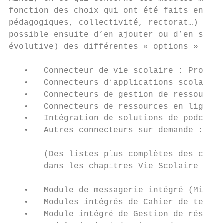
fonction des choix qui ont été faits en amo
pédagogiques, collectivité, rectorat…) et d
possible ensuite d’en ajouter ou d’en suppr
évolutive) des différentes « options » qui 
   •   Connecteur de vie scolaire : Pronote
   •   Connecteurs d’applications scolaires
   •   Connecteurs de gestion de ressources
   •   Connecteurs de ressources en ligne :
   •   Intégration de solutions de podcasti
   •   Autres connecteurs sur demande : con
       (Des listes plus complètes des conne
       dans les chapitres Vie Scolaire et R
   •   Module de messagerie intégré (Micros
   •   Modules intégrés de Cahier de textes
   •   Module intégré de Gestion de réserva