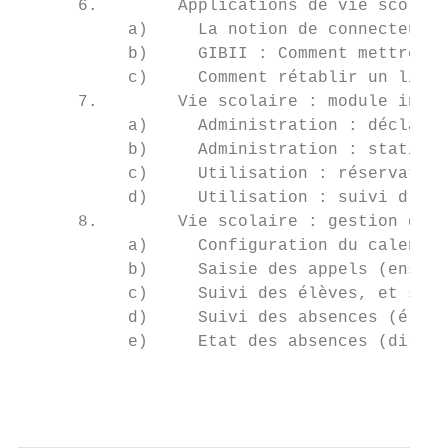
      6.        Applications de vie scolair
           a)     La notion de connecteurs 
           b)     GIBII : Comment mettre en
           c)     Comment rétablir un lien 
      7.        Vie scolaire : module intég
           a)     Administration : déclarat
           b)     Administration : statisti
           c)     Utilisation : réservation
           d)     Utilisation : suivi d’une
      8.        Vie scolaire : gestion des 
           a)     Configuration du calendri
           b)     Saisie des appels (enseig
           c)     Suivi des élèves, et sais
           d)     Suivi des absences (élève
           e)     Etat des absences (direct
                                           