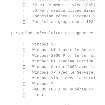
           64 Mo de mémoire vive (RAM)

           50 Mo d'espace disque disponibl
           Connexion réseau Internet via R
           Résolution graphique : 1024x768
    Systèmes d'exploitation supportés

           Windows 98

           Windows NT 4 avec le Service Pa
           Windows 2000 Pro, Server ou Adv
           Windows Millennium Edition

           Windows Server 2003 avec le Ser
           Windows XP avec le Service Pack
           Windows Vista avec le Service P
           Windows 7

           MAC OS (OS X ou supérieur)

           Linux
