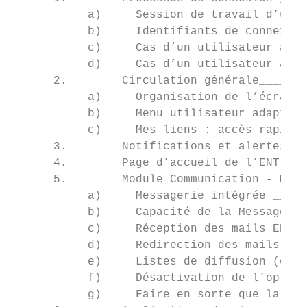
           a)     Session de travail d’un u
           b)     Identifiants de connexion
           c)     Cas d’un utilisateur ayan
           d)     Cas d’un utilisateur appa
      2.        Circulation générale_______
           a)     Organisation de l’écran _
           b)     Menu utilisateur adapté a
           c)     Mes liens : accès rapide 
      3.        Notifications et alertes pa
      4.        Page d’accueil de l’ENT ___
      5.        Module Communication - Mess
           a)     Messagerie intégrée _____
           b)     Capacité de la Messagerie
           c)     Réception des mails ENT e
           d)     Redirection des mails ENT
           e)     Listes de diffusion (ou l
           f)     Désactivation de l’option
           g)     Faire en sorte que la mes