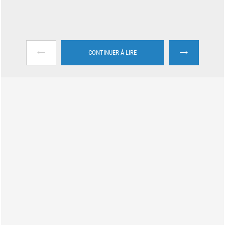
←
→
CONTINUER À LIRE