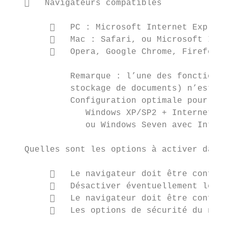
      Navigateurs compatibles

           PC : Microsoft Internet Explore
           Mac : Safari, ou Microsoft Inte
           Opera, Google Chrome, Firefox, 
            Remarque : l’une des fonctionna
            stockage de documents) n’est ac
            Configuration optimale pour cet
               Windows XP/SP2 + Internet Ex
               ou Windows Seven avec Intern
   Quelles sont les options à activer dans 
           Le navigateur doit être configu
           Désactiver éventuellement les l
           Le navigateur doit être configu
           Les options de sécurité du navi