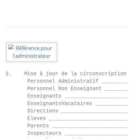
                                         Ré
2.    Mise à jour de la circonscription ___
       Personnel Administratif ____________
       Personnel Non Enseignant ___________
       Enseignants ________________________
       EnseignantsVacataires ______________
       Directions _________________________
       Eleves _____________________________
       Parents ____________________________
       Inspecteurs ________________________