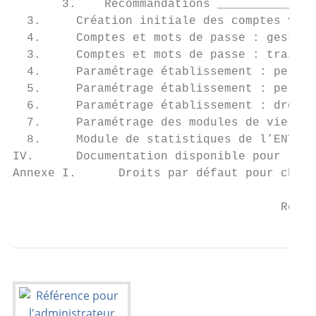
       3.    Recommandations ______________
  3.     Création initiale des comptes via 
  4.     Comptes et mots de passe : gestion
  3.     Comptes et mots de passe : traitem
  4.     Paramétrage établissement : person
  5.     Paramétrage établissement : person
  6.     Paramétrage établissement : droits
  7.     Paramétrage des modules de vie sco
  8.     Module de statistiques de l’ENT __
IV.      Documentation disponible pour l’ad
Annexe I.      Droits par défaut pour chaqu
                                      Référ