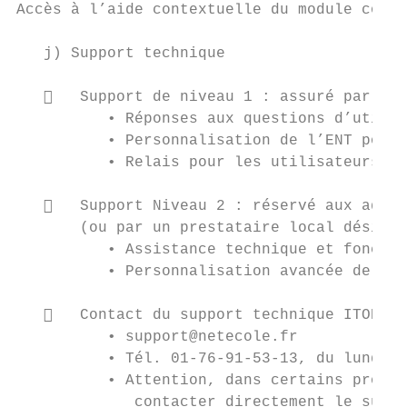
Accès à l’aide contextuelle du module coura
   j) Support technique

      Support de niveau 1 : assuré par les
          • Réponses aux questions d’utilis
          • Personnalisation de l’ENT pour 
          • Relais pour les utilisateurs de
      Support Niveau 2 : réservé aux admin
       (ou par un prestataire local désigné
          • Assistance technique et fonctio
          • Personnalisation avancée de l’E
      Contact du support technique ITOP :

          • support@netecole.fr

          • Tél. 01-76-91-53-13, du lundi a
          • Attention, dans certains projet
             contacter directement le suppo