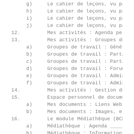
       g)     Le cahier de leçons, vu par l
       h)     Le cahier de leçons, vu par l
       i)     Le cahier de leçons, vu par l
       j)     Le cahier de leçons, vu par l
  12.         Mes activités : Agenda person
  13.         Mes activités : Groupes de tr
       a)     Groupes de travail : Générali
       b)     Groupes de travail : Partage 
       c)     Groupes de travail : Partage 
       d)     Groupes de travail : Forum __
       e)     Groupes de travail : Administ
       f)     Groupes de travail : Administ
  14.         Mes activités : Gestion des t
  15.         Espace personnel de documents
       a)     Mes documents : Liens Web ___
       b)     Mes documents : Images, et Do
  16.         Le module Médiathèque (BCD) _
       a)     Médiathèque : Agenda ________
       b)     Médiathèque : Informations __