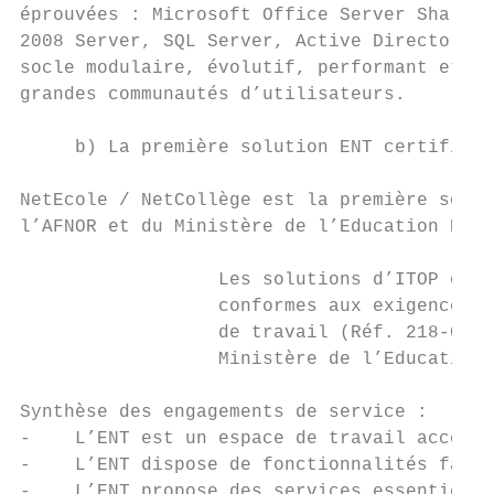
éprouvées : Microsoft Office Server Sharepo
2008 Server, SQL Server, Active Directory, 
socle modulaire, évolutif, performant et sé
grandes communautés d’utilisateurs.

     b) La première solution ENT certifiée 
NetEcole / NetCollège est la première solut
l’AFNOR et du Ministère de l’Education Nati
                  Les solutions d’ITOP ont 
                  conformes aux exigences d
                  de travail (Réf. 218-01, 
                  Ministère de l’Education 
Synthèse des engagements de service :

-    L’ENT est un espace de travail accessi
-    L’ENT dispose de fonctionnalités facil
-    L’ENT propose des services essentiels 