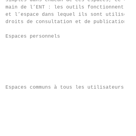
simples dans chacun de ces espaces, ce qui 
main de l’ENT : les outils fonctionnent tou
et l’espace dans lequel ils sont utilisés, 
droits de consultation et de publication n’
Espaces personnels

                                           
                                           
                                           
                                           
Espaces communs à tous les utilisateurs

                                           
                                           
                                           
                                           
                                           