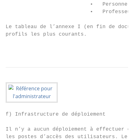
                           •   Personnel No
                           •   Professeurs.

Le tableau de l’annexe I (en fin de documen
profils les plus courants.

                                        Réf
f) Infrastructure de déploiement

Il n’y a aucun déploiement à effectuer en l
les postes d’accès des utilisateurs. Le ser