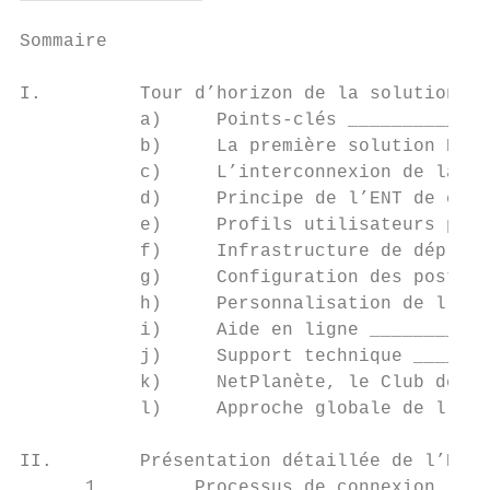
Sommaire

I.         Tour d’horizon de la solution __
           a)     Points-clés _____________
           b)     La première solution ENT 
           c)     L’interconnexion de la co
           d)     Principe de l’ENT de circ
           e)     Profils utilisateurs pris
           f)     Infrastructure de déploie
           g)     Configuration des postes 
           h)     Personnalisation de l’ENT
           i)     Aide en ligne ___________
           j)     Support technique _______
           k)     NetPlanète, le Club des u
           l)     Approche globale de l’ENT
II.        Présentation détaillée de l’ENT 
      1.        Processus de connexion ____