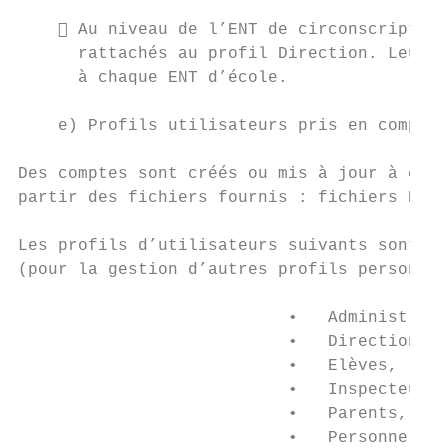
     Au niveau de l’ENT de circonscription
      rattachés au profil Direction. Leur c
      à chaque ENT d’école.

    e) Profils utilisateurs pris en compte,
Des comptes sont créés ou mis à jour à chaq
partir des fichiers fournis : fichiers Exce
Les profils d’utilisateurs suivants sont gé
(pour la gestion d’autres profils personnal
                           •   Administrate
                           •   Direction,

                           •   Elèves,

                           •   Inspecteurs,
                           •   Parents,

                           •   Personnel Ad