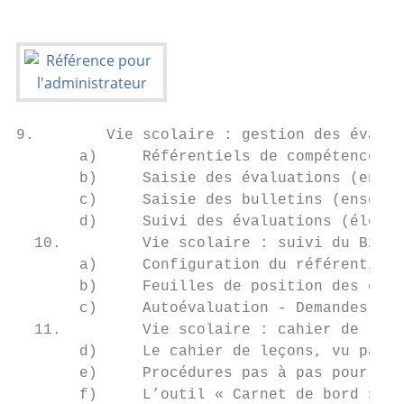
9.        Vie scolaire : gestion des évalua
       a)     Référentiels de compétences, 
       b)     Saisie des évaluations (ensei
       c)     Saisie des bulletins (enseign
       d)     Suivi des évaluations (élève,
  10.         Vie scolaire : suivi du B2i (
       a)     Configuration du référentiel 
       b)     Feuilles de position des élèv
       c)     Autoévaluation - Demandes de 
  11.         Vie scolaire : cahier de leço
       d)     Le cahier de leçons, vu par l
       e)     Procédures pas à pas pour l’e
       f)     L’outil « Carnet de bord » de