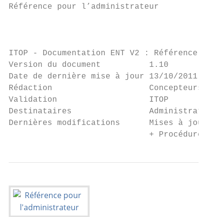
Référence pour l’administrateur

                                           
ITOP - Documentation ENT V2 : Référence pou
Version du document          1.10

Date de dernière mise à jour 13/10/2011

Rédaction                    Concepteurs Ne
Validation                   ITOP

Destinataires                Administrateur
Dernières modifications      Mises à jour é
                             + Procédure de