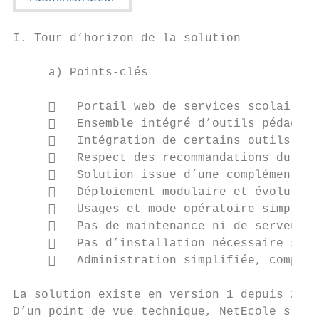
I. Tour d’horizon de la solution

     a) Points-clés

        Portail web de services scolaires 
        Ensemble intégré d’outils pédagogi
        Intégration de certains outils déj
        Respect des recommandations du Min
        Solution issue d’une complémentari
        Déploiement modulaire et évolutif 
        Usages et mode opératoire simples,
        Pas de maintenance ni de serveurs 
        Pas d’installation nécessaire sur 
        Administration simplifiée, comptes
La solution existe en version 1 depuis 2005
D’un point de vue technique, NetEcole s’app