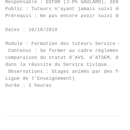
Responsable : DIFOR (J-Ph GAULARD), IEN Adj
Public : Tuteurs n'ayant jamais suivi de fo
Prérequis : Ne pas encore avoir suivi de fo
Dates : 10/10/2018

Module : Formation des tuteurs Service Civi
 Contenus : Se former au cadre règlementair
comparaison du statut d’AVS, d’ATSEM, d’AED
dans la réussite du Service Civique.

 Observations : Stages animés par des forma
Ligue de l'Enseignement)

Durée : 3 heures                           
                                           