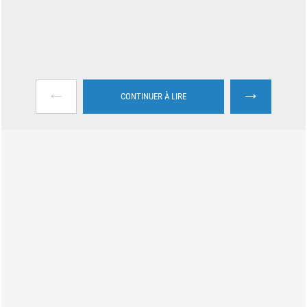
←
→
CONTINUER À LIRE