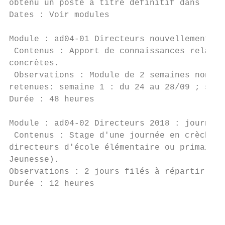
obtenu un poste à titre définitif dans le c
Dates : Voir modules

Module : ad04-01 Directeurs nouvellement af
 Contenus : Apport de connaissances relativ
concrètes.

 Observations : Module de 2 semaines non co
retenues: semaine 1 : du 24 au 28/09 ; sema
Durée : 48 heures                          
Module : ad04-02 Directeurs 2018 : journées
 Contenus : Stage d'une journée en crèche p
directeurs d'école élémentaire ou primaire.
Jeunesse).

Observations : 2 jours filés à répartir dan
Durée : 12 heures                          
                                           