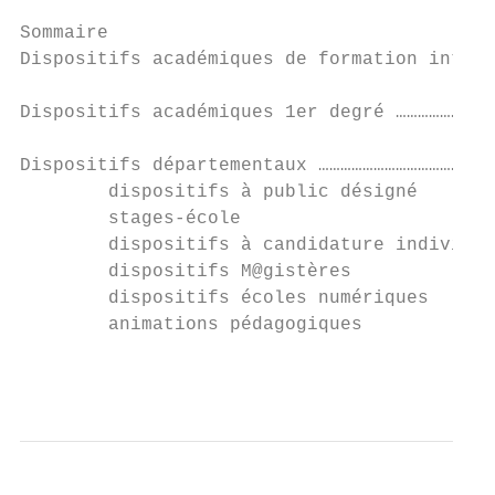
Sommaire

Dispositifs académiques de formation inter-
Dispositifs académiques 1er degré ………………………
Dispositifs départementaux …………………………………………
        dispositifs à public désigné       
        stages-école                       
        dispositifs à candidature individue
        dispositifs M@gistères             
        dispositifs écoles numériques      
        animations pédagogiques            
                                          