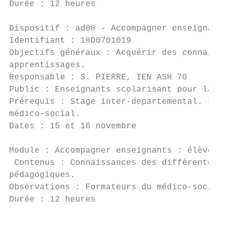
Durée : 12 heures                          
Dispositif : ad08 - Accompagner enseignants
Identifiant : 18D0701019                   
Objectifs généraux : Acquérir des connaissa
apprentissages.

Responsable : S. PIERRE, IEN ASH 70        
Public : Enseignants scolarisant pour la 1è
Prérequis : Stage inter-departemental. Les 
médico-social.

Dates : 15 et 16 novembre

Module : Accompagner enseignants : élèves p
 Contenus : Connaissances des différentes f
pédagogiques.

Observations : Formateurs du médico-social,
Durée : 12 heures                          
                                           