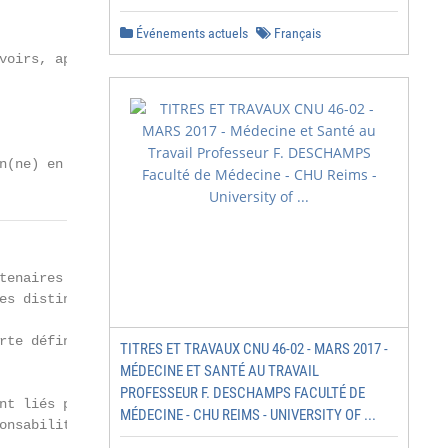
Événements actuels
Français
voirs, aptitudes et compétences professionnels en unités
n(ne) en maintenance et diagnostic automobile — 09/06/20
tenaires sociaux et les services publics de l’emploi. Ce
s distinctes.

rte définition permet de présenter le métier sous ses dif
TITRES ET TRAVAUX CNU 46-02 - MARS 2017 -
MÉDECINE ET SANTÉ AU TRAVAIL
PROFESSEUR F. DESCHAMPS FACULTÉ DE
nt liés par un même type de productions ou de services. C
MÉDECINE - CHU REIMS - UNIVERSITY OF ...
onsabilité, les liens hiérarchiques, la complexité des tâ