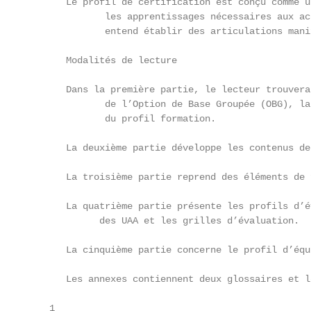
       Le profil de certification est conçu comme u
              les apprentissages nécessaires aux ac
              entend établir des articulations mani
       Modalités de lecture

       Dans la première partie, le lecteur trouvera
              de l’Option de Base Groupée (OBG), la
              du profil formation.

       La deuxième partie développe les contenus de
       La troisième partie reprend des éléments de 
       La quatrième partie présente les profils d’é
             des UAA et les grilles d’évaluation.

       La cinquième partie concerne le profil d’équ
       Les annexes contiennent deux glossaires et l
    1
