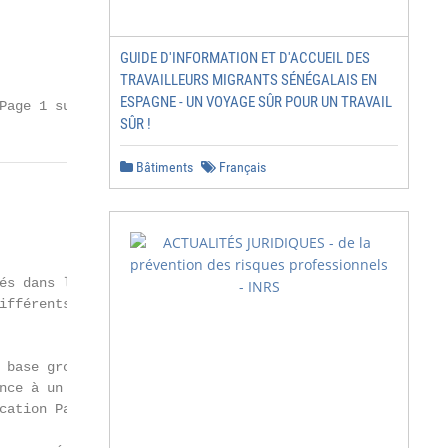
GUIDE D'INFORMATION ET D'ACCUEIL DES
TRAVAILLEURS MIGRANTS SÉNÉGALAIS EN
ESPAGNE - UN VOYAGE SÛR POUR UN TRAVAIL
Page 1 sur 74
SÛR !
Bâtiments
Français
és dans le cadre du dispositif de la Certification par U
ifférents réseaux d’enseignement qui proposeront programm
 base groupée (dans l’enseignement ordinaire de plein ex
nce à un profil de formation du Service Francophone des 
cation Par Unités (CPU)2 doit s’appuyer sur un profil de 