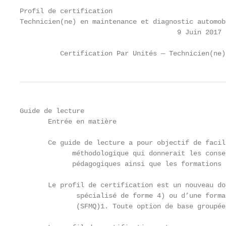
Profil de certification

Technicien(ne) en maintenance et diagnostic automobi
                                       9 Juin 2017

          Certification Par Unités — Technicien(ne)
Guide de lecture

       Entrée en matière

       Ce guide de lecture a pour objectif de facil
             méthodologique qui donnerait les conse
             pédagogiques ainsi que les formations 
       Le profil de certification est un nouveau do
              spécialisé de forme 4) ou d’une forma
              (SFMQ)1. Toute option de base groupée