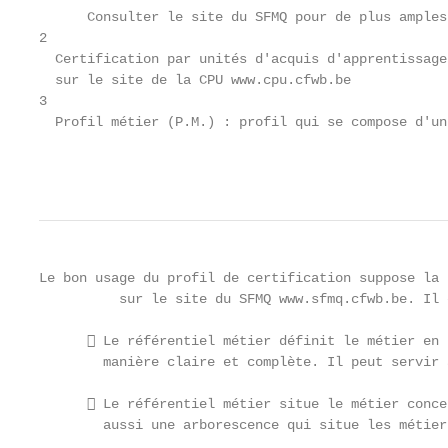
      Consulter le site du SFMQ pour de plus amples
2

  Certification par unités d'acquis d'apprentissage
  sur le site de la CPU www.cpu.cfwb.be

3

  Profil métier (P.M.) : profil qui se compose d'un
                                                   
Le bon usage du profil de certification suppose la 
          sur le site du SFMQ www.sfmq.cfwb.be. Il 
       Le référentiel métier définit le métier en 
        manière claire et complète. Il peut servir 
       Le référentiel métier situe le métier conce
        aussi une arborescence qui situe les métier