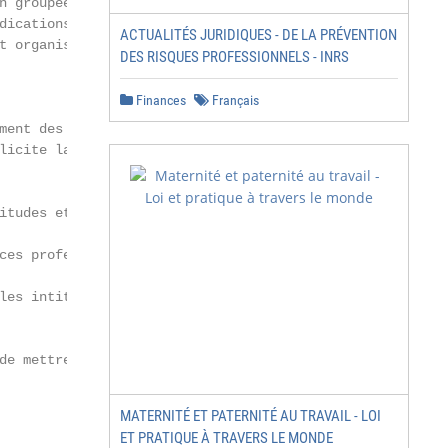
n groupée ou de la formation concernée parce que les ens
dications aux enseignants de la formation générale. En e
ACTUALITÉS JURIDIQUES - DE LA PRÉVENTION
t organisés dans la formation générale ou dans la formati
DES RISQUES PROFESSIONNELS - INRS
Finances
Français
ment des informations administratives sur la dénominatio
licite la correspondance entre les Activités Clés (AC) d
itudes et compétences.

ces professionnelles.

les intitulés des attestations de validation, les situat
de mettre à disposition l’équipement pour une formation o
MATERNITÉ ET PATERNITÉ AU TRAVAIL - LOI
ET PRATIQUE À TRAVERS LE MONDE