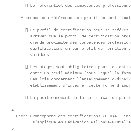
       Le référentiel des compétences professionne
    A propos des références du profil de certificat
       Le profil de certification peut se référer 
        arriver que le profil de certification orga
        grande proximité des compétences profession
        qualification, un par profil de formation c
        validées.

       Les stages sont obligatoires pour les optio
        entre un seuil minimum (sous lequel la form
        Les lois concernant l’enseignement ordinair
        établissement d’intégrer cette forme d’appr
       Le positionnement de la certification par r
4

  Cadre Francophone des certifications (CFC)4 : ins
         s’applique en Fédération Wallonie-Bruxelle
5
