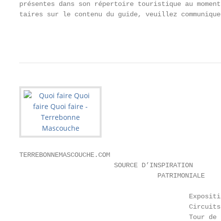
présentes dans son répertoire touristique au moment
taires sur le contenu du guide, veuillez communique
                                                   
TERREBONNEMASCOUCHE.COM

                        SOURCE D’INSPIRATION

                                   PATRIMONIALE

                                           Expositi
                                           Circuits
                                           Tour de 