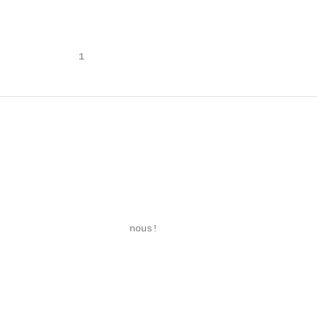
              1
                       nous!

                                                        
                                                        
                                                        