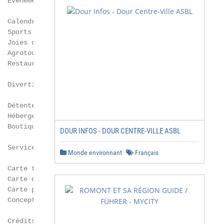
  Événements ............................................
  Calendrier ............................................
  Sports et plein air ...................................
  Joies d’hiver .........................................
  Agrotouristiques et tourisme gourmand ..... 21

  Restaurants ...........................................
  Divertissement ........................................
  Détente ...............................................
  Hébergement ...........................................
  Boutiques .............................................
DOUR INFOS - DOUR CENTRE-VILLE ASBL
  Services / Affaires et location de salles....... 46

Monde environnant
Français
  Carte touristique

  Carte du Vieux-Terrebonne

  Carte parc du Grand-Coteau (Mascouche)

  Conception graphique : pixocreation.com

  Crédits photos :
