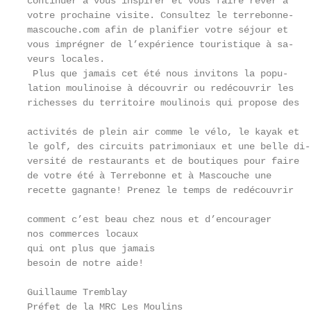
continuer à vous inspirer et vous faire rêver à    
votre prochaine visite. Consultez le terrebonne-

mascouche.com afin de planifier votre séjour et    
vous imprégner de l’expérience touristique à sa-   
veurs locales.                                     
 Plus que jamais cet été nous invitons la popu-    
lation moulinoise à découvrir ou redécouvrir les   
richesses du territoire moulinois qui propose des

                                                   
activités de plein air comme le vélo, le kayak et

le golf, des circuits patrimoniaux et une belle di-
versité de restaurants et de boutiques pour faire  
de votre été à Terrebonne et à Mascouche une       
recette gagnante! Prenez le temps de redécouvrir

                                                   
comment c’est beau chez nous et d’encourager

nos commerces locaux                               
qui ont plus que jamais                            
besoin de notre aide!                              
                                                   
Guillaume Tremblay

Préfet de la MRC Les Moulins                       