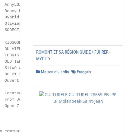
  AnnyLGiguère-SHRT, Arbour Photographe,

  Denny Hollick, Ferlandphoto, GPAT , G4 MEDIA,

  Hybrid Dynamic Media, Michel Julien, Olivier Croteau,

  Olivier Lamarre, Poirier, Simon Laroche, SODAM,

  SODECT, Ville de Terrebonne, Ville de Mascouche.

  KIOSQUE D’INFORMATION TOURISTIQUE

  DU VIEUX-TERREBONNE

ROMONT ET SA RÉGION GUIDE / FÜHRER -
  TOURIST INFORMATION KIOSK IN

MYCITY
  OLD TERREBONNE

  Situé à l’entrée de l’Île-des-Moulins

Maison et Jardin
Français
  Du 21 juin jusqu’à la fin août.

  Ouvert 7 jours sur 7 de 10 h a 18 h

  Located at the entrance of Île-des-Moulins

  From June 21 until the end of August.

  Open 7 days a week from 10 a.m. to 6 p.m.

n communiqué d’appel à tous le 4 décembre 2019 et suite 