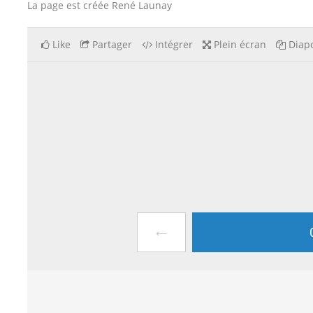
La page est créée René Launay
Like
Partager
Intégrer
Plein écran
Diapo
←