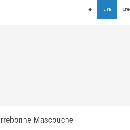
Maison
Lire
Cré
 Terrebonne Mascouche