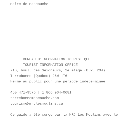
Maire de Mascouche                                 
                                                   
                                                   
                                                   
                                                   
                                                   
                                                   
                                                   
                                                   
      BUREAU D’INFORMATION TOURISTIQUE             
      TOURIST INFORMATION OFFICE                   
710, boul. des Seigneurs, 2e étage (B.P. 204)      
Terrebonne (Québec) J6W 1T6

Fermé au public pour une période indéterminée      
                                                   
450 471-9576 | 1 866 964-0681                      
terrebonnemascouche.com

tourisme@mrclesmoulins.ca

Ce guide a été conçu par la MRC Les Moulins avec le