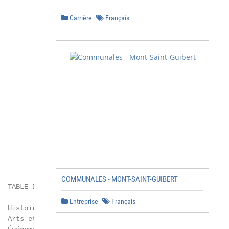
Carrière
Français
COMMUNALES - MONT-SAINT-GUIBERT
  TABLE DES MATIÈRES

Entreprise
Français
  Histoire et patrimoine ................................
  Arts et culture .......................................