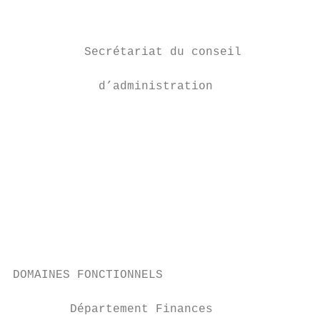
                                           
                                           
          Secrétariat du conseil

                                           
            d’administration

                                           
                                           
                                           
                                           
                                           
                                           
                                           
DOMAINES FONCTIONNELS

        Département Finances               