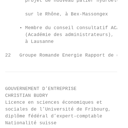
       projet de nouveau palier hydroélectr
                                           
       sur le Rhône, à Bex-Massongex       
                                           
     • Membre du conseil consultatif ACAD  
       (Académie des administrateurs),     
       à Lausanne                          
22   Groupe Romande Energie Rapport de gest
GOUVERNEMENT D’ENTREPRISE

CHRISTIAN BUDRY                            
Licence en sciences économiques et         
sociales de l’Université de Fribourg,      
diplôme fédéral d’expert-comptable         
Nationalité suisse                         