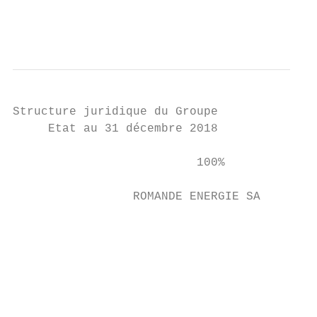
                                           
Structure juridique du Groupe              
     Etat au 31 décembre 2018              
                          100%             
                                           
                 ROMANDE ENERGIE SA

                                           
                                           
                                           
                                          N
                                           