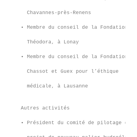
                                           
       Chavannes-près-Renens               
                                           
     • Membre du conseil de la Fondation   
                                           
       Théodora, à Lonay                   
                                           
     • Membre du conseil de la Fondation   
                                           
       Chassot et Guex pour l’éthique      
                                           
       médicale, à Lausanne                
                                           
                                           
     Autres activités                      
                                           
     • Président du comité de pilotage du

                                           