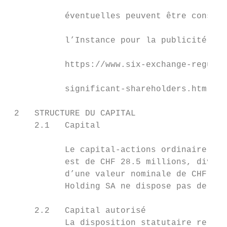
                                           
           éventuelles peuvent être consult
                                           
           l’Instance pour la publicité des
                                           
           https://www.six-exchange-regulat
                                           
           significant-shareholders.html

 2   STRUCTURE DU CAPITAL

     2.1   Capital                         
                                           
           Le capital-actions ordinaire de 
           est de CHF 28.5 millions, divisé
           d’une valeur nominale de CHF 25.
           Holding SA ne dispose pas de cap
                                           
     2.2   Capital autorisé                
           La disposition statutaire relati