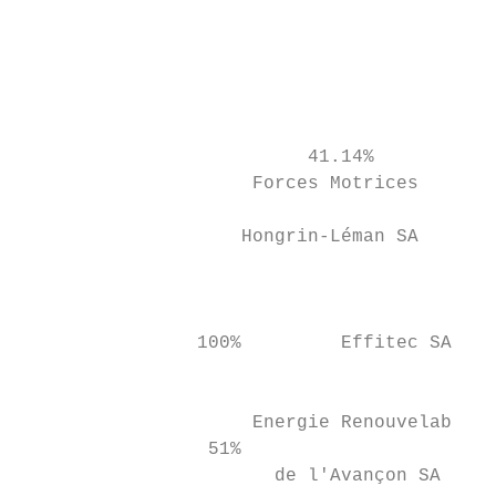
                                           
                                           
                                           
                          41.14%           
                     Forces Motrices       
                                           
                    Hongrin-Léman SA       
                                           
                                           
                100%         Effitec SA

                                           
                     Energie Renouvelable

                 51%

                       de l'Avançon SA     