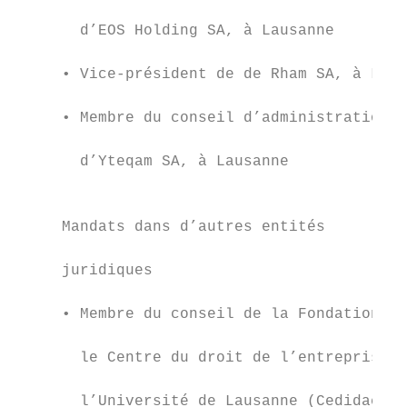
                                           
       d’EOS Holding SA, à Lausanne

                                           
     • Vice-président de de Rham SA, à Laus
                                           
     • Membre du conseil d’administration

                                           
       d’Yteqam SA, à Lausanne

                                           
                                           
     Mandats dans d’autres entités         
                                           
     juridiques

                                           
     • Membre du conseil de la Fondation po
                                           
       le Centre du droit de l’entreprise d
                                           
       l’Université de Lausanne (Cedidac), 