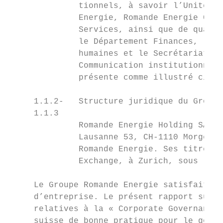
              tionnels, à savoir l’Unité d’
              Energie, Romande Energie Comm
              Services, ainsi que de quatre
              le Département Finances, le D
              humaines et le Secrétariat gé
              Communication institutionnell
              présente comme illustré ci-co
     1.1.2-   Structure juridique du Groupe
     1.1.3

              Romande Energie Holding SA, d
              Lausanne 53, CH-1110 Morges, 
              Romande Energie. Ses titres s
              Exchange, à Zurich, sous le n
     Le Groupe Romande Energie satisfait au
     d’entreprise. Le présent rapport sur l
     relatives à la « Corporate Governance 
     suisse de bonne pratique pour le gouve