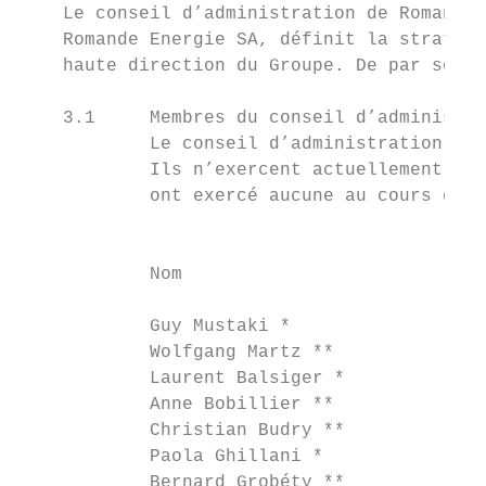
    Le conseil d’administration de Romande 
    Romande Energie SA, définit la stratégi
    haute direction du Groupe. De par son r
    3.1     Membres du conseil d’administra
            Le conseil d’administration est
            Ils n’exercent actuellement auc
            ont exercé aucune au cours des 
                                           
            Nom                            
            Guy Mustaki *                  
            Wolfgang Martz **              
            Laurent Balsiger *             
            Anne Bobillier **              
            Christian Budry **             
            Paola Ghillani *               
            Bernard Grobéty **             