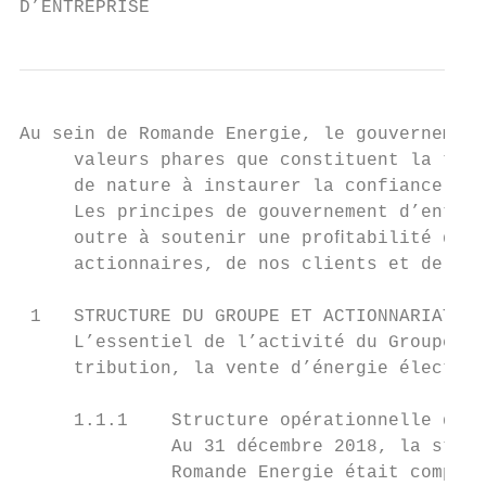
D’ENTREPRISE
Au sein de Romande Energie, le gouvernement
     valeurs phares que constituent la tran
     de nature à instaurer la confiance aup
     Les principes de gouvernement d’entrep
     outre à soutenir une proﬁtabilité dura
     actionnaires, de nos clients et de nos
 1   STRUCTURE DU GROUPE ET ACTIONNARIAT

     L’essentiel de l’activité du Groupe co
     tribution, la vente d’énergie électriq
                                           
     1.1.1    Structure opérationnelle du G
              Au 31 décembre 2018, la struc
              Romande Energie était composé