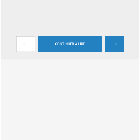
←
→
CONTINUER À LIRE