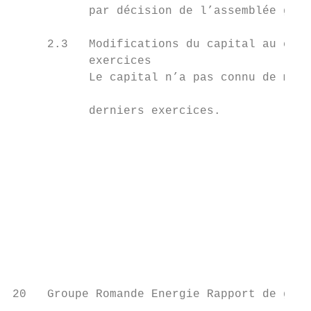
           par décision de l’assemblée géné
                                           
     2.3   Modifications du capital au cour
           exercices                       
           Le capital n’a pas connu de modi
                                           
           derniers exercices.             
                                           
                                           
                                           
                                           
                                           
                                           
                                           
                                           
                                           
20   Groupe Romande Energie Rapport de gest