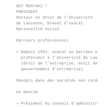
     GUY MUSTAKI *                         
     PRÉSIDENT                             
     Docteur en droit de l’Université      
     de Lausanne, brevet d’avocat          
     Nationalité suisse                    
                                           
     Parcours professionnel                
                                           
     • Depuis 1991, avocat au barreau et   
       professeur à l’Université de Lausann
       (droit de l’entreprise, droit des so
       gouvernement d’entreprise)          
                                           
     Mandats dans des sociétés non cotées

                                           
     en bourse

                                           
     • Président du conseil d’administratio