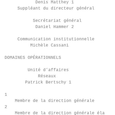
            Denis Matthey 1                
     Suppléant du directeur général        
           Secrétariat général

            Daniel Hammer 2

     Communication institutionnelle

          Michèle Cassani

DOMAINES OPÉRATIONNELS

         Unité d’affaires                  
             Réseaux                       
        Patrick Bertschy 1                 
1

    Membre de la direction générale

2

    Membre de la direction générale élargie
