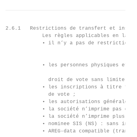
2.6.1   Restrictions de transfert et inscri
            Les règles applicables en la ma
            • il n’y a pas de restriction d
                                           
            • les personnes physiques et mo
                                           
              droit de vote sans limite ;  
            • les inscriptions à titre fidu
              de vote ;                    
            • les autorisations générales d
            • la société n’imprime pas de d
            • la société n’imprime plus de 
            • nominee SIS (NS) : sans inscr
            • AREG-data compatible (transmi