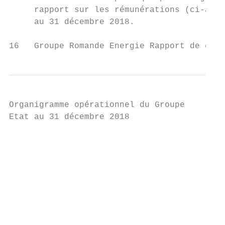
     rapport sur les rémunérations (ci-aprè
     au 31 décembre 2018.

16   Groupe Romande Energie Rapport de gest
Organigramme opérationnel du Groupe

Etat au 31 décembre 2018

                                           
                                           
                                           
                                           
                                           
                                           