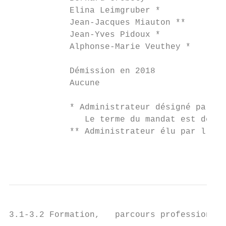
            Elina Leimgruber *             
            Jean-Jacques Miauton **        
            Jean-Yves Pidoux *             
            Alphonse-Marie Veuthey *       
            Démission en 2018

            Aucune

            * Administrateur désigné par le
               Le terme du mandat est de la
            ** Administrateur élu par l’ass
                                           
3.1-3.2 Formation,   parcours professionnel