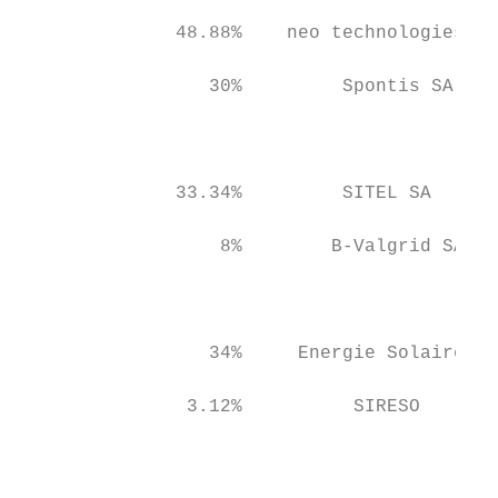
                                           
              48.88%    neo technologies SA

                                           
                 30%         Spontis SA

                                           
                                           
                                           
              33.34%         SITEL SA

                                           
                  8%        B-Valgrid SA

                                           
                                           
                                           
                 34%     Energie Solaire SA

                                           
               3.12%          SIRESO

                                           
                                           
                                           