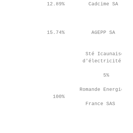
              12.89%        Cadcime SA

                                           
                                           
                                           
              15.74%         AGEPP SA

                                           
                           Sté Icaunaise

                          d'électricité SAS

                                           
                                 5%

                         Romande Energie   
                100%                       
                           France SAS

                                           
                                           
                                           