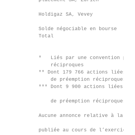
           placement SA, Zurich            
                                           
           Holdigaz SA, Vevey              
                                           
           Solde négociable en bourse      
           Total                           
                                           
                                           
           *   Liés par une convention port
               réciproques                 
           ** Dont 179 766 actions liées pa
               de préemption réciproques

           *** Dont 9 900 actions liées par
                                           
               de préemption réciproques   
                                           
           Aucune annonce relative à la pub
                                           
           publiée au cours de l’exercice s