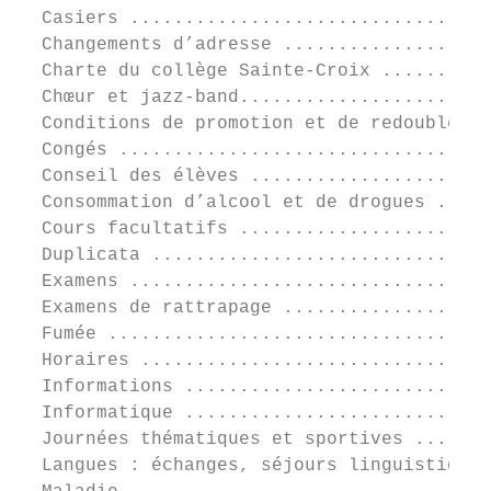
  Casiers .................................
  Changements d’adresse ...................
  Charte du collège Sainte-Croix ..........
  Chœur et jazz-band.......................
  Conditions de promotion et de redoublemen
  Congés ..................................
  Conseil des élèves ......................
  Consommation d’alcool et de drogues .....
  Cours facultatifs .......................
  Duplicata ...............................
  Examens .................................
  Examens de rattrapage ...................
  Fumée ...................................
  Horaires ................................
  Informations ............................
  Informatique ............................
  Journées thématiques et sportives .......
  Langues : échanges, séjours linguistiques