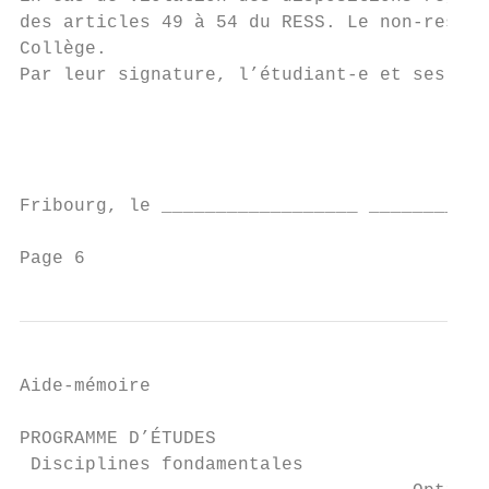
des articles 49 à 54 du RESS. Le non-respec
Collège.

Par leur signature, l’étudiant-e et ses par
                                           
                                           
                                           
Fribourg, le __________________ ___________
Page 6
Aide-mémoire

PROGRAMME D’ÉTUDES

 Disciplines fondamentales
