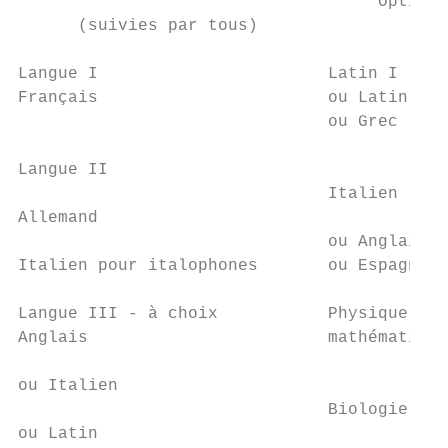
                                    Options
      (suivies par tous)

Langue I                       Latin I (déb
Français                       ou Latin II 
                               ou Grec

                                           
Langue II                                  
                               Italien

Allemand

                               ou Anglais  
Italien pour italophones       ou Espagnol

                                           
Langue III - à choix           Physique et 
Anglais                        mathématique
                                           
ou Italien

                               Biologie et 
ou Latin
