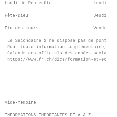
Lundi de Pentecôte                Lundi 1er
Fête-Dieu                         Jeudi 11 
Fin des cours                     Vendredi 
 Le Secondaire 2 ne dispose pas de pont à l
 Pour toute information complémentaire, se 
 Calendriers officiels des années scolaires
 https://www.fr.ch/dics/formation-et-ecoles
                                           
Aide-mémoire

INFORMATIONS IMPORTANTES DE A À Z
