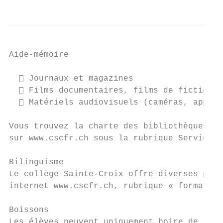
Aide-mémoire

   Journaux et magazines

   Films documentaires, films de fiction

   Matériels audiovisuels (caméras, appare
Vous trouvez la charte des bibliothèques-mé
sur www.cscfr.ch sous la rubrique Services 
Bilinguisme

Le collège Sainte-Croix offre diverses poss
internet www.cscfr.ch, rubrique « formation
Boissons

Les élèves peuvent uniquement boire de l’ea