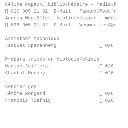
Céline Papaux, bibliothécaire - médiathécai
 026 305 21 32, E-Mail : PapauxC@edufr.ch

Andrea Wegmüller, bibliothécaire - médiathé
 026 305 21 32, E-Mail : WegmuellerA@edufr
Assistant technique

Jacques Sparenberg                026 305 
Prépara trices en biologie/chimie

Nadine Juillerat                  026 305 
Chantal Monney                    026 305 
Concier ges

Jérôme Bongard                    026 305 
François Tiefnig                  026 305 
                                           