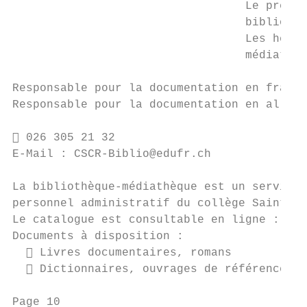
                                  Le prêt d
                                  bibliothé
                                  Les heure
                                  médiathèq
Responsable pour la documentation en frança
Responsable pour la documentation en allema
 026 305 21 32

E-Mail : CSCR-Biblio@edufr.ch

La bibliothèque-médiathèque est un service 
personnel administratif du collège Sainte-C
Le catalogue est consultable en ligne : www
Documents à disposition :

   Livres documentaires, romans

   Dictionnaires, ouvrages de référence

Page 10