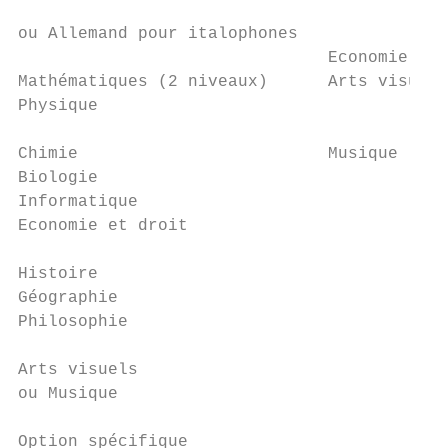
                                           
ou Allemand pour italophones

                               Economie et 
Mathématiques (2 niveaux)      Arts visuels
Physique

                                           
Chimie                         Musique

Biologie                                   
Informatique

Economie et droit

Histoire

Géographie

Philosophie

Arts visuels

ou Musique

Option spécifique
