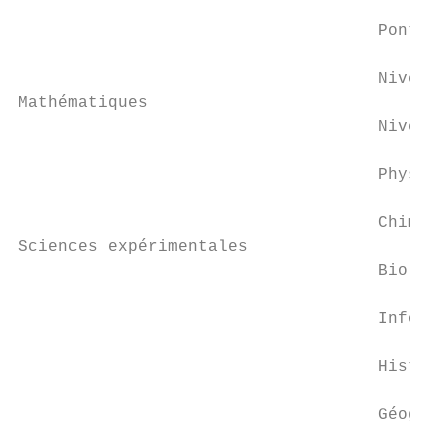
                                    Pont de
                                    Niveau 
Mathématiques

                                    Niveau 
                                    Physiqu
                                    Chimie 
Sciences expérimentales

                                    Biologi
                                    Informa
                                    Histoir
                                    Géograp