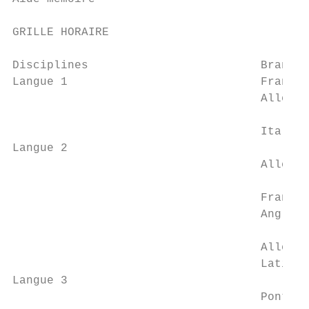
GRILLE HORAIRE

Disciplines                         Branche
Langue 1                            Françai
                                    Alleman
                                           
                                    Italien
Langue 2                                   
                                    Alleman
                                           
                                    Französ
                                    Anglais

                                           
                                    Alleman
                                    Latin o
Langue 3

                                    Pont de