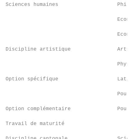
Sciences humaines                   Philoso
                                    Economi
                                    Economi
Discipline artistique               Arts vi
                                    Physiqu
Option spécifique                   Latin I
                                    Pour le
Option complémentaire               Pour to
Travail de maturité                        
Discipline cantonale                Science