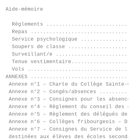
Aide-mémoire

  Règlements ..............................
  Repas ...................................
  Service psychologique ...................
  Soupers de classe .......................
  Surveillant/e ...........................
  Tenue vestimentaire......................
  Vols ....................................
ANNEXES ...................................
 Annexe n°1 – Charte du Collège Sainte-Croi
 Annexe n°2 – Congés/absences .............
 Annexe n°3 – Consignes pour les absences e
 Annexe n°4 – Règlement du conseil des élèv
 Annexe n°5 – Règlement des délégués de cla
 Annexe n°6 – Collèges fribourgeois – Dispo
 Annexe n°7 – Consignes du Service de l’ens
 destinées aux élèves des écoles secondaire