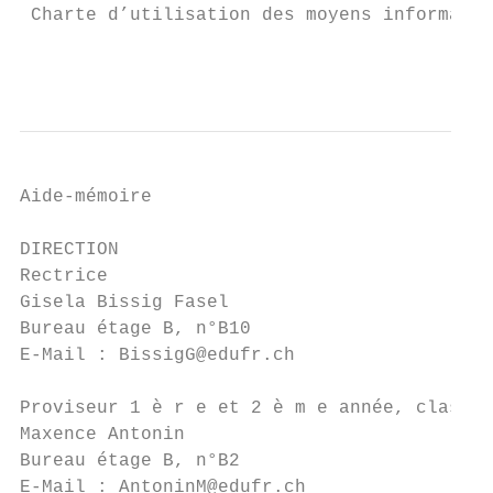
 Charte d’utilisation des moyens informatiq
                                           
Aide-mémoire

DIRECTION

Rectrice

Gisela Bissig Fasel

Bureau étage B, n°B10

E-Mail : BissigG@edufr.ch

Proviseur 1 è r e et 2 è m e année, classes
Maxence Antonin

Bureau étage B, n°B2

E-Mail : AntoninM@edufr.ch
