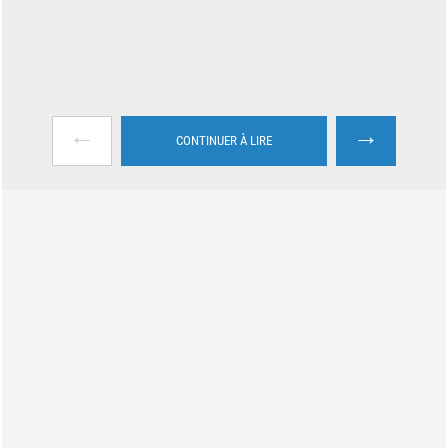
←
→
CONTINUER À LIRE