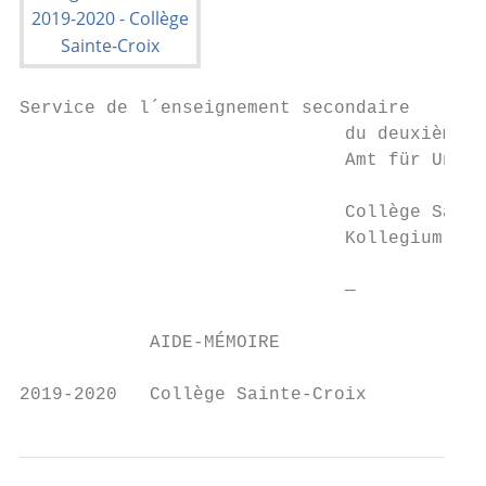
Service de l´enseignement secondaire

                              du deuxième d
                              Amt für Unter
                              Collège Saint
                              Kollegium Hei
                              —

            AIDE-MÉMOIRE

2019-2020   Collège Sainte-Croix