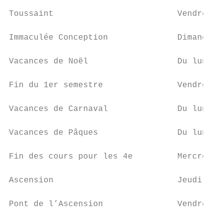
Toussaint                         Vendredi 
Immaculée Conception              Dimanche 
Vacances de Noël                  Du lundi 
Fin du 1er semestre               Vendredi 
Vacances de Carnaval              Du lundi 
Vacances de Pâques                Du lundi 
Fin des cours pour les 4e         Mercredi 
Ascension                         Jeudi 21 
Pont de l’Ascension               Vendredi 