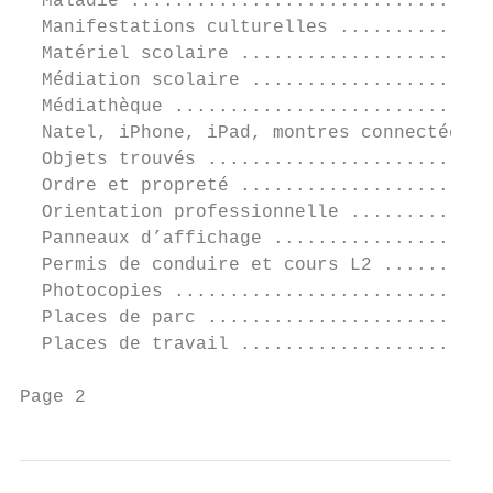
  Maladie .................................
  Manifestations culturelles ..............
  Matériel scolaire .......................
  Médiation scolaire ......................
  Médiathèque .............................
  Natel, iPhone, iPad, montres connectées e
  Objets trouvés ..........................
  Ordre et propreté .......................
  Orientation professionnelle .............
  Panneaux d’affichage ....................
  Permis de conduire et cours L2 ..........
  Photocopies .............................
  Places de parc ..........................
  Places de travail .......................
Page 2