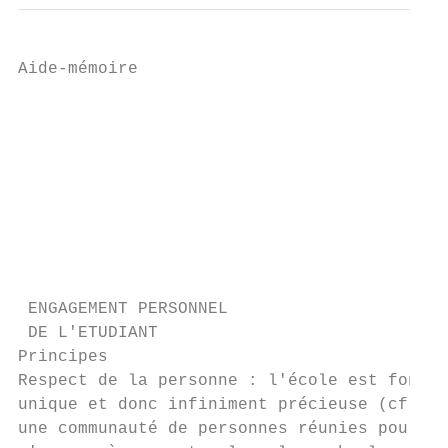
Aide-mémoire

                                           
                                           
                                           
                                           
                                           
                                           
 ENGAGEMENT PERSONNEL                      
 DE L'ETUDIANT                             
Principes

Respect de la personne : l'école est fondée
unique et donc infiniment précieuse (cf. Lo
une communauté de personnes réunies pour se