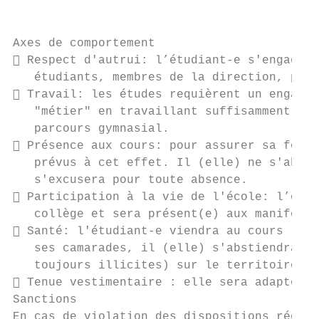
                                           
                                           
Axes de comportement

 Respect d'autrui: l’étudiant-e s'engage à
   étudiants, membres de la direction, prof
 Travail: les études requièrent un engagem
   "métier" en travaillant suffisamment et 
   parcours gymnasial.

 Présence aux cours: pour assurer sa forma
   prévus à cet effet. Il (elle) ne s'absen
   s'excusera pour toute absence.

 Participation à la vie de l'école: l’étud
   collège et sera présent(e) aux manifesta
 Santé: l'étudiant-e viendra au cours repo
   ses camarades, il (elle) s'abstiendra de
   toujours illicites) sur le territoire du
 Tenue vestimentaire : elle sera adaptée a
Sanctions

En cas de violation des dispositions réglem