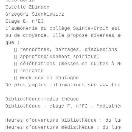
Reto Dörig

Estelle Zbinden

Grzegorz Sienkiewicz

Etage E, n°E3

L’aumônerie du collège Sainte-Croix est ouv
ou de croyance. Elle propose diverses activ
que :

    rencontres, partages, discussions

    approfondissement spirituel

    célébrations (messes et cultes à Noël 
    retraite

    week-end en montagne

De plus amples informations sur www.fri-sou
Bibliothèque-média thèque

Bibliothèque : étage F, n°F2 – Médiathèque 
Heures d’ouverture bibliothèque : du lundi 
Heures d’ouverture médiathèque : du lundi a