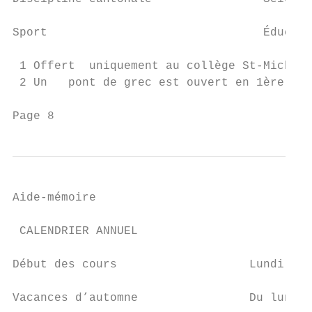
Sport                               Éducati
 1 Offert  uniquement au collège St-Michel.

 2 Un   pont de grec est ouvert en 1ère ann
Page 8
Aide-mémoire

 CALENDRIER ANNUEL

Début des cours                   Lundi 26 
Vacances d’automne                Du lundi 