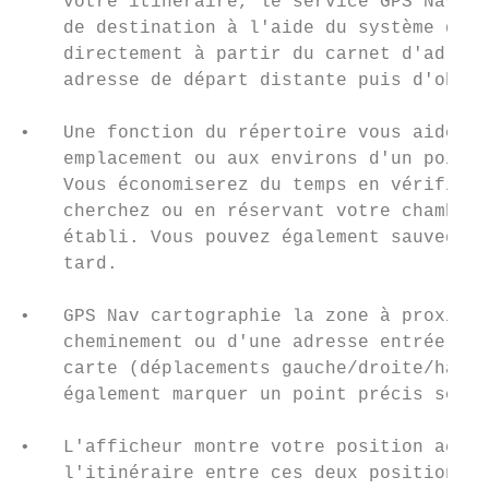
    votre itinéraire, le service GPS Nav de
    de destination à l'aide du système de r
    directement à partir du carnet d'adress
    adresse de départ distante puis d'obten
•   Une fonction du répertoire vous aide à 
    emplacement ou aux environs d'un point 
    Vous économiserez du temps en vérifiant
    cherchez ou en réservant votre chambre 
    établi. Vous pouvez également sauvegard
    tard.

•   GPS Nav cartographie la zone à proximit
    cheminement ou d'une adresse entrée man
    carte (déplacements gauche/droite/haut/
    également marquer un point précis sous 
•   L'afficheur montre votre position actue
    l'itinéraire entre ces deux positions.
