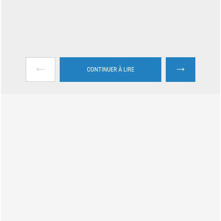
←
→
CONTINUER À LIRE