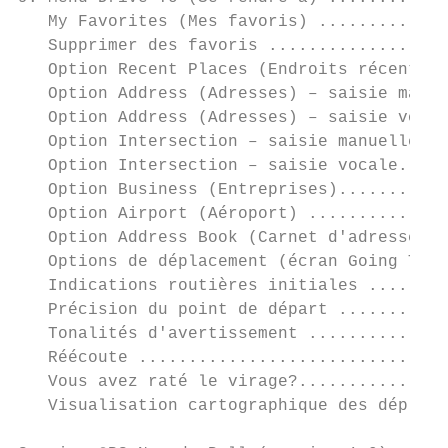
   My Favorites (Mes favoris) .............
   Supprimer des favoris ..................
   Option Recent Places (Endroits récents) 
   Option Address (Adresses) – saisie manue
   Option Address (Adresses) – saisie vocal
   Option Intersection – saisie manuelle...
   Option Intersection – saisie vocale.....
   Option Business (Entreprises)...........
   Option Airport (Aéroport) ..............
   Option Address Book (Carnet d'adresses) 
   Options de déplacement (écran Going To).
   Indications routières initiales ........
   Précision du point de départ ...........
   Tonalités d'avertissement ..............
   Réécoute ...............................
   Vous avez raté le virage?...............
   Visualisation cartographique des déplace