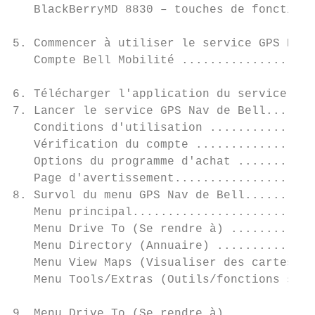
   BlackBerryMD 8830 – touches de fonction.
5. Commencer à utiliser le service GPS Nav 
   Compte Bell Mobilité ...................
6. Télécharger l'application du service GPS
7. Lancer le service GPS Nav de Bell.......
   Conditions d'utilisation ...............
   Vérification du compte .................
   Options du programme d'achat ...........
   Page d'avertissement....................
8. Survol du menu GPS Nav de Bell..........
   Menu principal..........................
   Menu Drive To (Se rendre à) ............
   Menu Directory (Annuaire) ..............
   Menu View Maps (Visualiser des cartes)..
   Menu Tools/Extras (Outils/fonctions supp
9. Menu Drive To (Se rendre à) ............