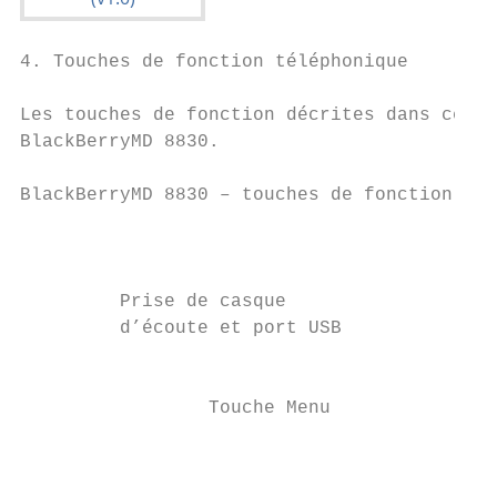
4. Touches de fonction téléphonique

Les touches de fonction décrites dans ce ma
BlackBerryMD 8830.

BlackBerryMD 8830 – touches de fonction

                                        Hau
         Prise de casque

         d’écoute et port USB

                                           
                 Touche Menu               
                                           