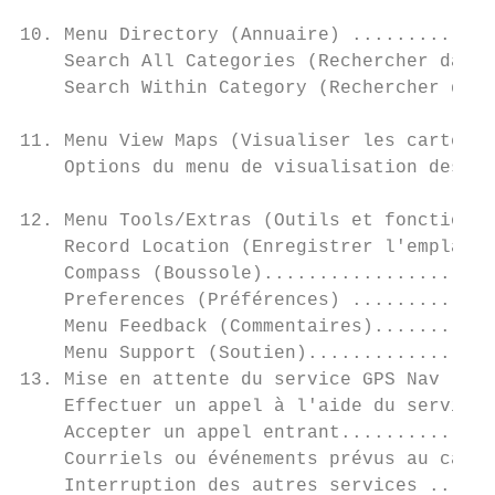
10. Menu Directory (Annuaire) .............
    Search All Categories (Rechercher dans 
    Search Within Category (Rechercher dans
11. Menu View Maps (Visualiser les cartes) 
    Options du menu de visualisation des ca
12. Menu Tools/Extras (Outils et fonctions 
    Record Location (Enregistrer l'emplacem
    Compass (Boussole).....................
    Preferences (Préférences) .............
    Menu Feedback (Commentaires)...........
    Menu Support (Soutien).................
13. Mise en attente du service GPS Nav ....
    Effectuer un appel à l'aide du service 
    Accepter un appel entrant..............
    Courriels ou événements prévus au calen
    Interruption des autres services ......