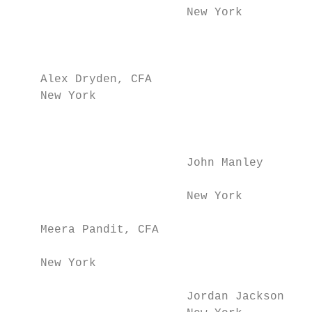
                         New York

                                           
                                           
    Alex Dryden, CFA

    New York

                                           
                                           
                                           
                         John Manley       
                                           
                         New York          
                                           
    Meera Pandit, CFA

                                           
    New York

                                           
                         Jordan Jackson
