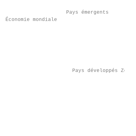
                    Pays émergents

Économie mondiale

                                           
                                           
                                           
                      Pays développés Zone 
                                           
                                           
                                           
                                           