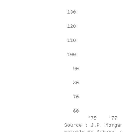
                                           
                     130

                     120

                     110

                     100

                       90

                       80

                       70

                       60

                            '75    '77    '
                    Source : J.P. Morgan Se