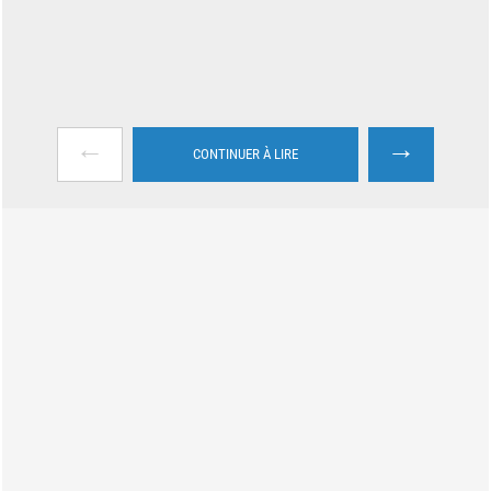
←
→
CONTINUER À LIRE