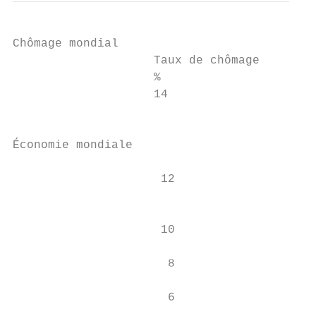
Chômage mondial                            
                    Taux de chômage

                    %

                    14

                                           
                                           
Économie mondiale

                     12

                                           
                                           
                     10

                      8

                      6
