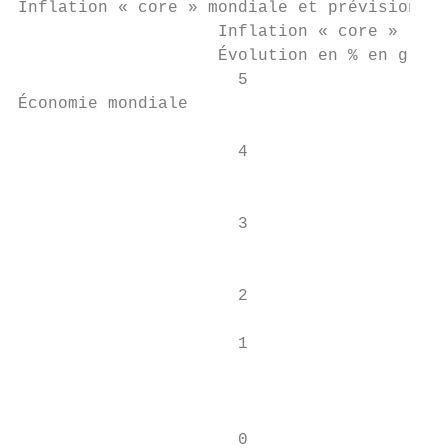
Inflation « core » mondiale et prévisions d
                    Inflation « core »     
                    Évolution en % en gliss
                      5                    
Économie mondiale

                      4                    
                                           
                                           
                      3                    
                                           
                      2                    
                      1                    
                                           
                                           
                      0                    