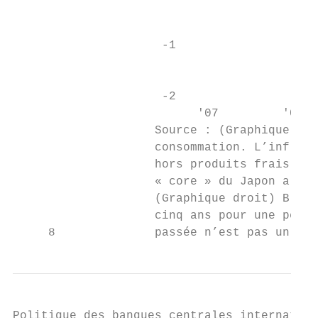
                                           
                     -1                    
                                           
                                           
                     -2                    
                          '07         '09  
                    Source : (Graphique gau
                    consommation. L’inflati
                    hors produits frais et 
                    « core » du Japon a été
                    (Graphique droit) Bloom
                    cinq ans pour une pério
     8              passée n’est pas un ind
Politique des banques centrales internation