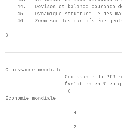
    44.   Devises et balance courante des m
    45.   Dynamique structurelle des marché
    46.   Zoom sur les marchés émergents : 
3
Croissance mondiale                        
                    Croissance du PIB réel 
                    Évolution en % en gliss
                     6                     
Économie mondiale

                       4                   
                       2                   