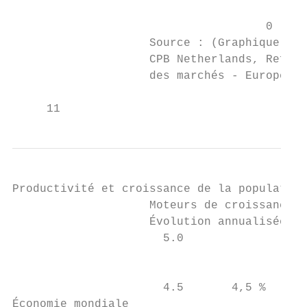
                                           
                                     0     
                    Source : (Graphique gau
                    CPB Netherlands, Refini
                    des marchés - Europe. D
     11
Productivité et croissance de la population
                    Moteurs de croissance d
                    Évolution annualisée en
                      5.0                  
                                           
                                           
                      4.5       4,5 %      
Économie mondiale
