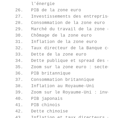
          l'énergie                        
    26.   PIB de la zone euro

    27.   Investissements des entreprises d
    28.   Consommation de la zone euro     
    29.   Marché du travail de la zone euro
    30.   Chômage de la zone euro          
    31.   Inflation de la zone euro        
    32.   Taux directeur de la Banque centr
    33.   Dette de la zone euro            
    34.   Dette publique et spread des obli
    35.   Zoom sur la zone euro : secteurs 
    36.   PIB britannique                  
    37.   Consommation britannique

    38.   Inflation au Royaume-Uni

    39.   Zoom sur le Royaume-Uni : investi
    40.   PIB japonais

    41.   PIB chinois

    42.   Dette chinoise

    43.   Inflation et taux directeurs en C