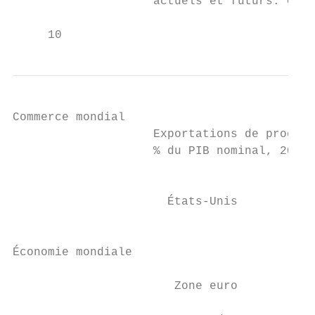
                    actuels et futurs. Guid
     10
Commerce mondial                           
                    Exportations de produit
                    % du PIB nominal, 2018 
                                           
                      États-Unis           
                                           
                                           
Économie mondiale

                       Zone euro           
                                           