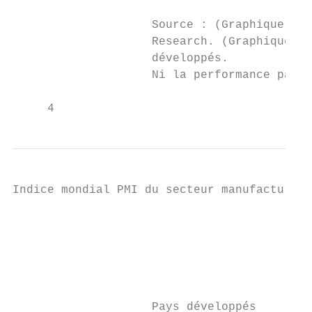
                    Source : (Graphique gau
                    Research. (Graphique dr
                    développés.

                    Ni la performance passé
     4
Indice mondial PMI du secteur manufacturier
                                           
                                           
                                           
                                           
                    Pays développés        