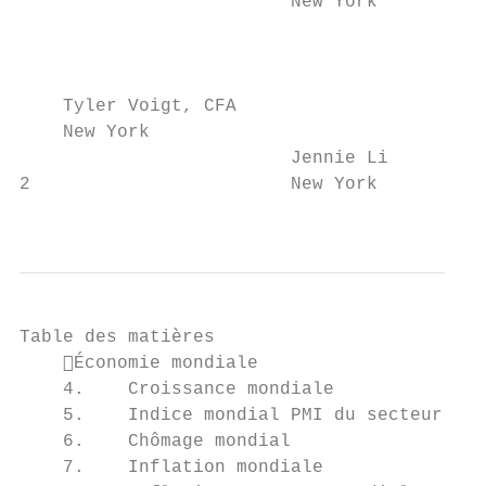
                         New York          
                                           
                                           
                                           
    Tyler Voigt, CFA                       
    New York                               
                         Jennie Li

2                        New York          
                                           
Table des matières

    Économie mondiale                     
    4.    Croissance mondiale              
    5.    Indice mondial PMI du secteur man
    6.    Chômage mondial                  
    7.    Inflation mondiale               