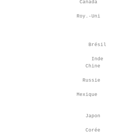
                         Canada            
                                           
                        Roy.-Uni

                                           
                            Brésil

                             Inde          
                           Chine

                          Russie

                                           
                        Mexique

                                           
                           Japon

                           Corée
