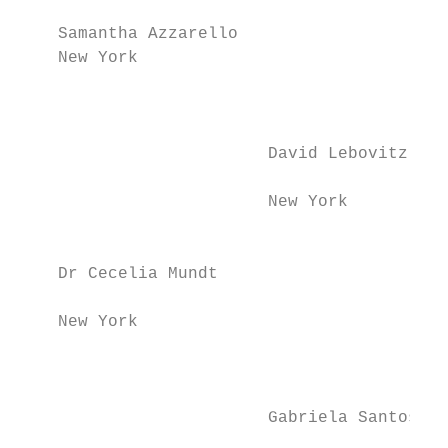
                                           
    Samantha Azzarello                     
    New York

                                           
                                           
                                           
                         David Lebovitz    
                                           
                         New York

                                           
    Dr Cecelia Mundt

                                           
    New York

                                           
                                           
                                           
                         Gabriela Santos   
                                           