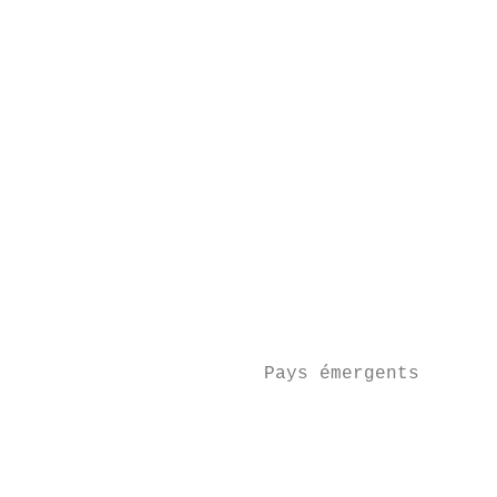
                                           
                                           
                                           
                                           
                                           
                                           
                                           
                      Pays émergents

                                           
                                           