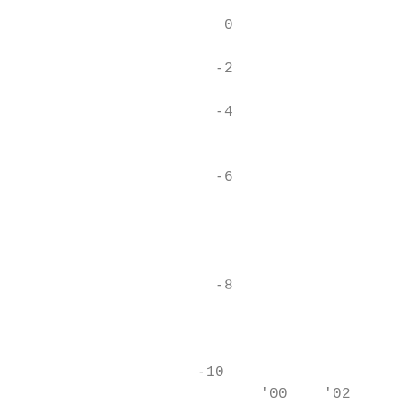
                       0                   
                      -2                   
                      -4                   
                                           
                      -6                   
                                           
                                           
                                           
                                           
                      -8                   
                                           
                                           
                    -10                    
                           '00    '02    '0