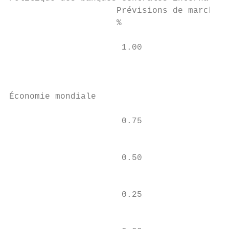
                     Prévisions de marché d
                     %                     
                                           
                      1.00

                                           
                                           
                                           
Économie mondiale

                      0.75

                                           
                                           
                      0.50                 
                                           
                                           
                      0.25                 
                                           
                                           