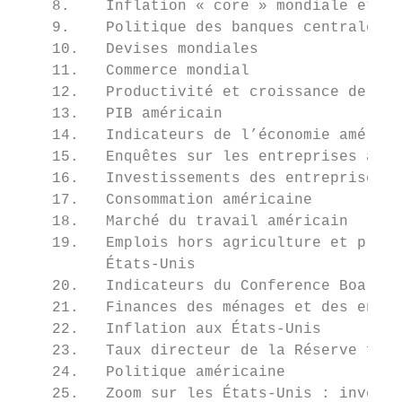
    8.    Inflation « core » mondiale et pr
    9.    Politique des banques centrales i
    10.   Devises mondiales                
    11.   Commerce mondial                 
    12.   Productivité et croissance de la 
    13.   PIB américain                    
    14.   Indicateurs de l’économie américa
    15.   Enquêtes sur les entreprises aux 
    16.   Investissements des entreprises a
    17.   Consommation américaine          
    18.   Marché du travail américain      
    19.   Emplois hors agriculture et premi
          États-Unis                       
    20.   Indicateurs du Conference Board p
    21.   Finances des ménages et des entre
    22.   Inflation aux États-Unis         
    23.   Taux directeur de la Réserve fédé
    24.   Politique américaine

    25.   Zoom sur les États-Unis : investi