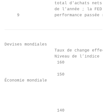
                    total d'achats nets d'a
                    de l'année ; la FED n'a
     9              performance passée n’es
Devises mondiales                          
                    Taux de change effectif
                    Niveau de l’indice reca
                     160

                                           
                     150

Économie mondiale

                                           
                                           
                     140
