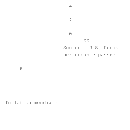
                      4

                      2

                      0

                          '00              
                    Source : BLS, Eurostat,
                    performance passée n’es
     6
Inflation mondiale                                                                                                                                   GTM – Europe            | 7
                                                                                        2018                                                                                  2019                                                 2020

                                                                                                                                         Janv.
                                                                                                            Sept.

                                                                                                                                                                                                   Sept.
                                                                  Mars

                                                                                                                                                        Mars

                                                                                                                                                                                                                                 Janv
                                                                                                     Août

                                                                                                                                                                                            Août
                                                                                                                           Nov.

                                                                                                                                                                                                                   Nov.

                                                                                                                                                                                                                          Déc.
                                                                                                                                  Déc.
                                                                                      Juin

                  