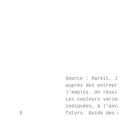
                                           
                                           
                                           
                                           
                                           
                     Source : Markit, J.P.M
                     auprès des entreprises
                     l’emploi. Un résultat 
                     Les couleurs varient d
                     indiquées, à l’excepti
     5               futurs. Guide des marc