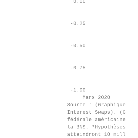
                      0.00                 
                                           
                                           
                     -0.25

                                           
                     -0.50                 
                                           
                                           
                     -0.75                 
                                           
                     -1.00                 
                         Mars 2020         
                    Source : (Graphique gau
                    Interest Swaps). (Graph
                    fédérale américaine (Fe
                    la BNS. *Hypothèses de 
                    atteindront 10 milliard