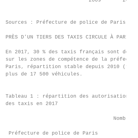
                           2009       2010 
                                           
Sources : Préfecture de police de Paris ; U
PRÈS D’UN TIERS DES TAXIS CIRCULE À PARIS  
                                           
En 2017, 30 % des taxis français sont des v
sur les zones de compétence de la préfectur
Paris, répartition stable depuis 2010 (tabl
plus de 17 500 véhicules.                  
                                           
Tableau 1 : répartition des autorisations d
des taxis en 2017                          
                                           
                                   Nombre d
 Préfecture de police de Paris           17