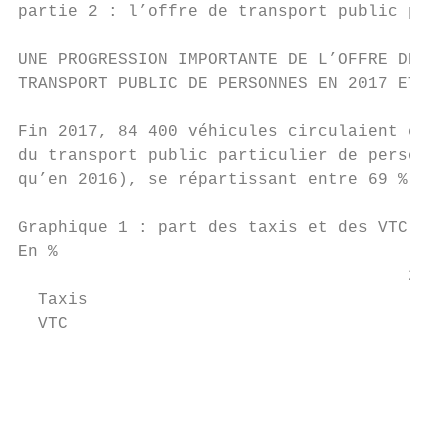
partie 2 : l’offre de transport public part
UNE PROGRESSION IMPORTANTE DE L’OFFRE DE   
TRANSPORT PUBLIC DE PERSONNES EN 2017 ET EN
                                           
Fin 2017, 84 400 véhicules circulaient en F
du transport public particulier de personne
qu’en 2016), se répartissant entre 69 % de 
Graphique 1 : part des taxis et des VTC dan
En %

                                       2016
  Taxis

  VTC

                                           
                                           
                                           