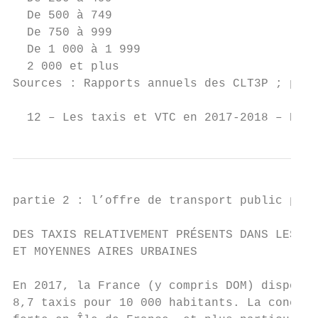
  De 500 à 749                             
  De 750 à 999                             
  De 1 000 à 1 999                         
  2 000 et plus                            
Sources : Rapports annuels des CLT3P ; préf
  12 – Les taxis et VTC en 2017-2018 – Rapp
partie 2 : l’offre de transport public part
DES TAXIS RELATIVEMENT PRÉSENTS DANS LES PE
ET MOYENNES AIRES URBAINES                 
                                           
En 2017, la France (y compris DOM) dispose 
8,7 taxis pour 10 000 habitants. La concent