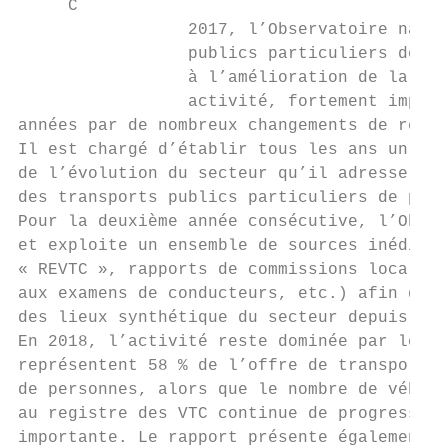
     C

                 2017, l’Observatoire natio
                 publics particuliers de pe
                 à l’amélioration de la con
                 activité, fortement impact
années par de nombreux changements de régle
Il est chargé d’établir tous les ans un rap
de l’évolution du secteur qu’il adresse au 
des transports publics particuliers de pers
Pour la deuxième année consécutive, l’Obser
et exploite un ensemble de sources inédites
« REVTC », rapports de commissions locales,
aux examens de conducteurs, etc.) afin de d
des lieux synthétique du secteur depuis 201
En 2018, l’activité reste dominée par les t
représentent 58 % de l’offre de transport p
de personnes, alors que le nombre de véhicu
au registre des VTC continue de progresser 
importante. Le rapport présente également d