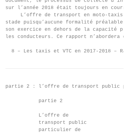
document, le processus de collecte d’inform
sur l’année 2018 était toujours en cours.  
     L’offre de transport en moto-taxis n’e
stade puisqu’aucune formalité préalable n’e
son exercice en dehors de la capacité profe
les conducteurs. Ce rapport n’abordera donc
  8 – Les taxis et VTC en 2017-2018 – Rappo
partie 2 : l’offre de transport public part
           partie 2

           L’offre de

           transport public

           particulier de
