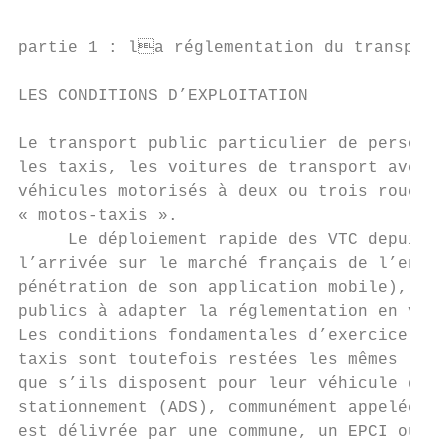
partie 1 : la réglementation du transport 
LES CONDITIONS D’EXPLOITATION              
                                           
Le transport public particulier de personne
les taxis, les voitures de transport avec c
véhicules motorisés à deux ou trois roues (
« motos-taxis ».                           
     Le déploiement rapide des VTC depuis 2
l’arrivée sur le marché français de l’entre
pénétration de son application mobile), a c
publics à adapter la réglementation en vigu
Les conditions fondamentales d’exercice des
taxis sont toutefois restées les mêmes : il
que s’ils disposent pour leur véhicule d’un
stationnement (ADS), communément appelée « 
est délivrée par une commune, un EPCI ou un