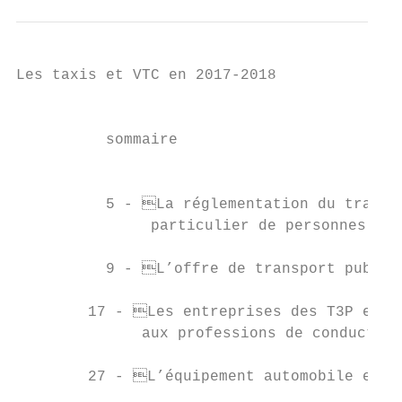
Les taxis et VTC en 2017-2018

                                           
                                           
          sommaire

                                           
          5 - La réglementation du transpo
               particulier de personnes

          9 - L’offre de transport public 
        17 - Les entreprises des T3P et l’
              aux professions de conducteur
        27 - L’équipement automobile et la