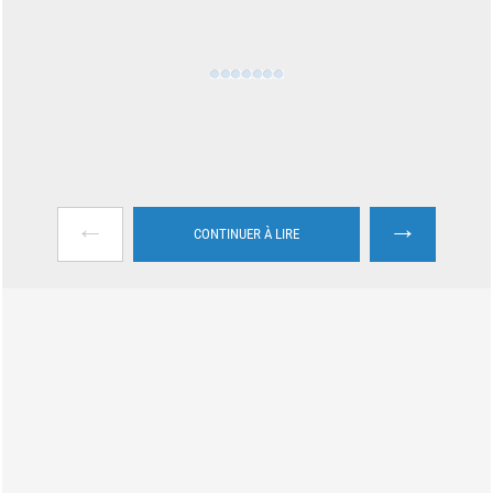
←
→
CONTINUER À LIRE