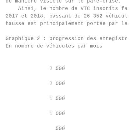
de manière visible sur le pare-brise.      
    Ainsi, le nombre de VTC inscrits fait u
2017 et 2018, passant de 26 352 véhicules à
hausse est principalement portée par les 19
Graphique 2 : progression des enregistremen
En nombre de véhicules par mois

                                           
              2 500

              2 000

              1 500

              1 000

                500
