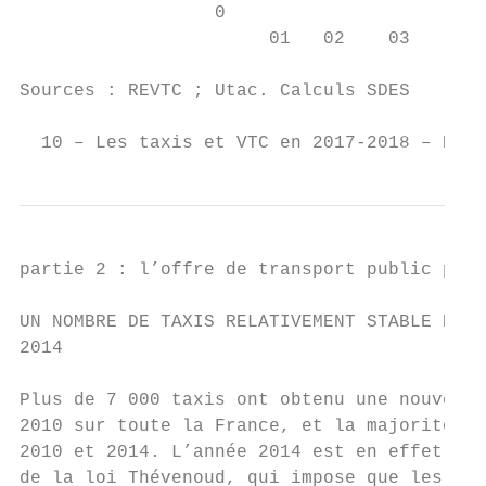
                  0

                       01   02    03    04 
Sources : REVTC ; Utac. Calculs SDES

  10 – Les taxis et VTC en 2017-2018 – Rapp
partie 2 : l’offre de transport public part
UN NOMBRE DE TAXIS RELATIVEMENT STABLE DEPU
2014                                       
                                           
Plus de 7 000 taxis ont obtenu une nouvelle
2010 sur toute la France, et la majorité d’
2010 et 2014. L’année 2014 est en effet mar
de la loi Thévenoud, qui impose que les nou