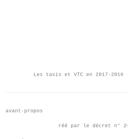
                                           
                                          F
                                          f
                                           
                                          G
                                          W
                                          g
         Les taxis et VTC en 2017-2018 – Ra
avant-propos

                 réé par le décret n° 2017-