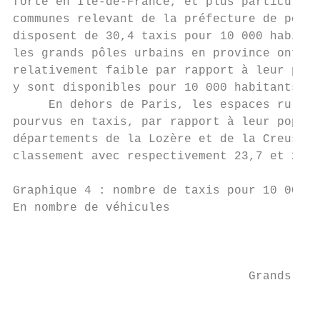
forte en Île-de-France, et plus particulièr
communes relevant de la préfecture de polic
disposent de 30,4 taxis pour 10 000 habitan
les grands pôles urbains en province ont un
relativement faible par rapport à leur popu
y sont disponibles pour 10 000 habitants (g
     En dehors de Paris, les espaces ruraux
pourvus en taxis, par rapport à leur popula
départements de la Lozère et de la Creuse a
classement avec respectivement 23,7 et 22,4
Graphique 4 : nombre de taxis pour 10 000 h
En nombre de véhicules

                                           
                                 Grands pôl
                                           