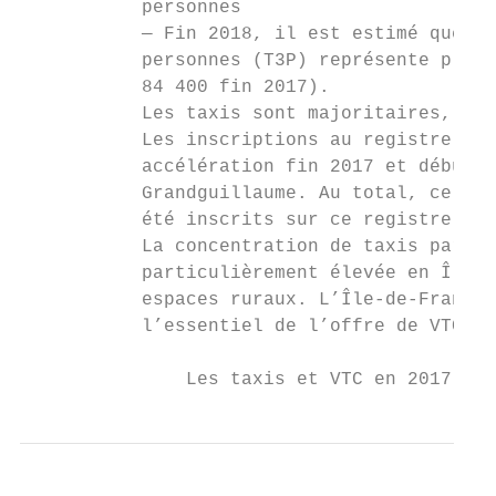
           personnes

           — Fin 2018, il est estimé que le
           personnes (T3P) représente plus 
           84 400 fin 2017).

           Les taxis sont majoritaires, ave
           Les inscriptions au registre des
           accélération fin 2017 et début 2
           Grandguillaume. Au total, ce son
           été inscrits sur ce registre en 
           La concentration de taxis par ra
           particulièrement élevée en Île-d
           espaces ruraux. L’Île-de-France 
           l’essentiel de l’offre de VTC.

               Les taxis et VTC en 2017-201