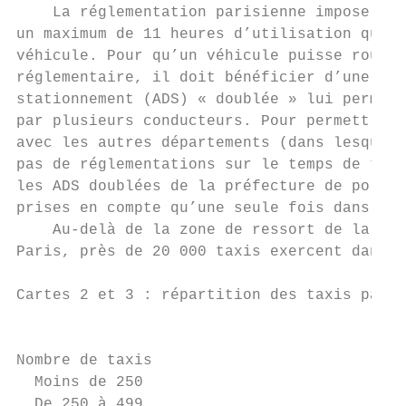
    La réglementation parisienne impose aux
un maximum de 11 heures d’utilisation quoti
véhicule. Pour qu’un véhicule puisse rouler
réglementaire, il doit bénéficier d’une aut
stationnement (ADS) « doublée » lui permett
par plusieurs conducteurs. Pour permettre l
avec les autres départements (dans lesquels
pas de réglementations sur le temps de trav
les ADS doublées de la préfecture de police
prises en compte qu’une seule fois dans ce 
    Au-delà de la zone de ressort de la pré
Paris, près de 20 000 taxis exercent dans t
Cartes 2 et 3 : répartition des taxis par d
                                           
Nombre de taxis                            
  Moins de 250                             
  De 250 à 499                             