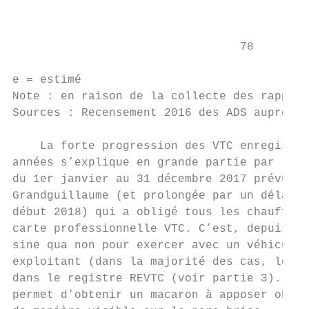
                                           
                                 78        
e = estimé

Note : en raison de la collecte des rapport
Sources : Recensement 2016 des ADS auprès d
    La forte progression des VTC enregistré
années s’explique en grande partie par la p
du 1er janvier au 31 décembre 2017 prévue p
Grandguillaume (et prolongée par un délai d
début 2018) qui a obligé tous les chauffeur
carte professionnelle VTC. C’est, depuis ce
sine qua non pour exercer avec un véhicule 
exploitant (dans la majorité des cas, le ch
dans le registre REVTC (voir partie 3). Cet
permet d’obtenir un macaron à apposer oblig