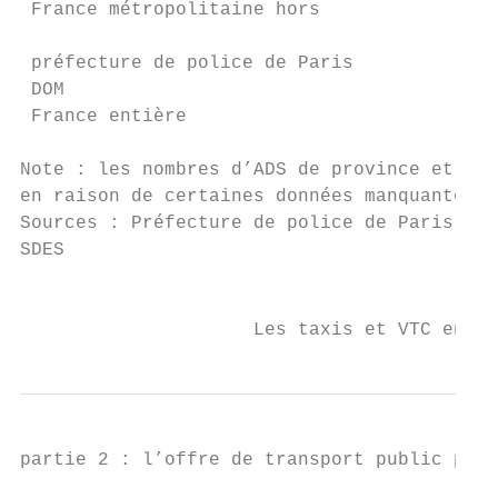
 France métropolitaine hors

                                         39
 préfecture de police de Paris

 DOM                                      1
 France entière                         58 
Note : les nombres d’ADS de province et des
en raison de certaines données manquantes.

Sources : Préfecture de police de Paris ; r
SDES

                                           
                     Les taxis et VTC en 20
partie 2 : l’offre de transport public part