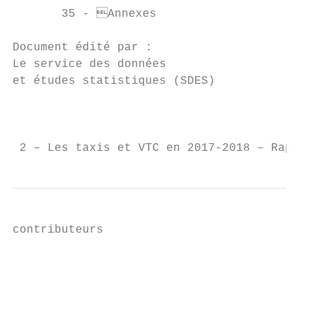
       35 - Annexes

Document édité par :

Le service des données

et études statistiques (SDES)

                                           
 2 – Les taxis et VTC en 2017-2018 – Rappor
contributeurs

                                           
                                          M
                                          m