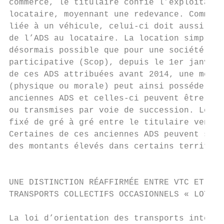
commerce, le titulaire confie l’exploitatio
locataire, moyennant une redevance. Comme c
liée à un véhicule, celui-ci doit aussi êtr
de l’ADS au locataire. La location simple d
désormais possible que pour une société coo
participative (Scop), depuis le 1er janvier
de ces ADS attribuées avant 2014, une même 
(physique ou morale) peut ainsi posséder pl
anciennes ADS et celles-ci peuvent être céd
ou transmises par voie de succession. Leur 
fixé de gré à gré entre le titulaire vendeu
Certaines de ces anciennes ADS peuvent s’éc
des montants élevés dans certains territoir
                                           
                                           
UNE DISTINCTION RÉAFFIRMÉE ENTRE VTC ET    
TRANSPORTS COLLECTIFS OCCASIONNELS « LOTI »
                                           
La loi d’orientation des transports intérie