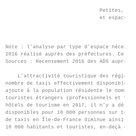
                               Petites, moy
                               et espace ho
                                           
Note : l’analyse par type d’espace nécessit
2016 réalisé auprès des préfectures. Cette 
Sources : Recensement 2016 des ADS auprès d
    L’attractivité touristique des régions 
nombre de taxis effectivement disponibles (
ajoute à la population résidente le nombre 
touristes étrangers (professionnels et vaca
hôtels de tourisme en 2017, il n’y a désorm
disponibles pour 10 000 personnes sur tout 
de taxis en Île-de-France diminue ainsi à 7
10 000 habitants et touristes, en-deçà de c