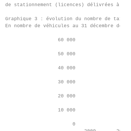
de stationnement (licences) délivrées à par
Graphique 3 : évolution du nombre de taxis 
En nombre de véhicules au 31 décembre de ch
                  60 000

                  50 000

                  40 000

                  30 000

                  20 000

                  10 000

                       0
