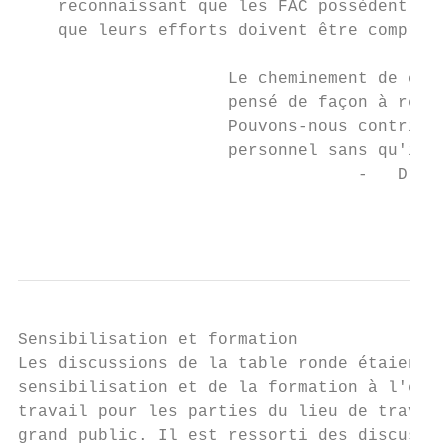
    reconnaissant que les FAC possèdent une
    que leurs efforts doivent être compris 
                     Le cheminement de carr
                     pensé de façon à recon
                     Pouvons-nous contribue
                     personnel sans qu'il s
                                  -   Dr As
                                           
Sensibilisation et formation

Les discussions de la table ronde étaient a
sensibilisation et de la formation à l'égar
travail pour les parties du lieu de travail
grand public. Il est ressorti des discussio