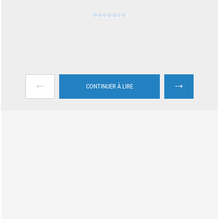
←
→
CONTINUER À LIRE