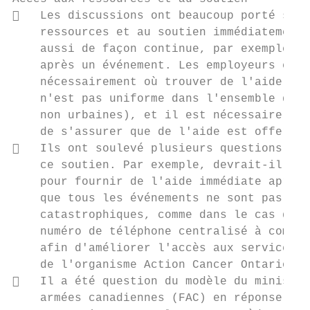
   Les discussions ont beaucoup porté sur 
    ressources et au soutien immédiatement 
    aussi de façon continue, par exemple lo
    après un événement. Les employeurs et l
    nécessairement où trouver de l'aide. Se
    n'est pas uniforme dans l'ensemble de l
    non urbaines), et il est nécessaire de 
    de s'assurer que de l'aide est offerte,
   Ils ont soulevé plusieurs questions et 
    ce soutien. Par exemple, devrait-il y a
    pour fournir de l'aide immédiate après 
    que tous les événements ne sont pas imm
    catastrophiques, comme dans le cas de t
    numéro de téléphone centralisé à compos
    afin d'améliorer l'accès aux services e
    de l'organisme Action Cancer Ontario?

   Il a été question du modèle du ministèr
    armées canadiennes (FAC) en réponse aux