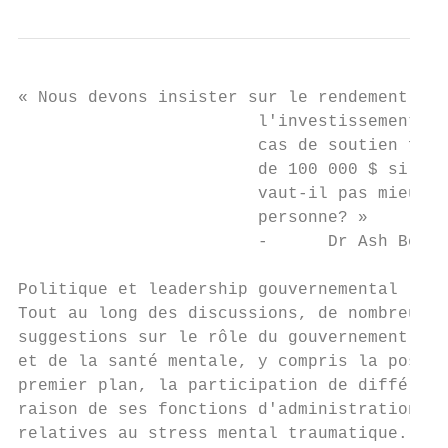
« Nous devons insister sur le rendement de

                        l'investissement en
                        cas de soutien fina
                        de 100 000 $ si la 
                        vaut-il pas mieux i
                        personne? »

                        -      Dr Ash Bende
Politique et leadership gouvernemental

Tout au long des discussions, de nombreux m
suggestions sur le rôle du gouvernement dan
et de la santé mentale, y compris la possib
premier plan, la participation de différent
raison de ses fonctions d'administration et
relatives au stress mental traumatique.
