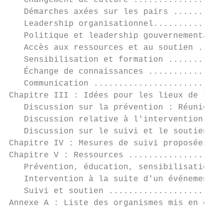
   Changement de culture ..................
   Démarches axées sur les pairs ..........
   Leadership organisationnel..............
   Politique et leadership gouvernemental .
   Accès aux ressources et au soutien .....
   Sensibilisation et formation ...........
   Échange de connaissances ...............
   Communication ..........................
Chapitre III : Idées pour les lieux de trav
   Discussion sur la prévention : Réunion d
   Discussion relative à l'intervention : R
   Discussion sur le suivi et le soutien : 
Chapitre IV : Mesures de suivi proposées ..
Chapitre V : Ressources ...................
   Prévention, éducation, sensibilisation .
   Intervention à la suite d'un événement .
   Suivi et soutien .......................
Annexe A : Liste des organismes mis en caus