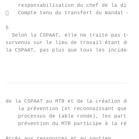
    responsabilisation du chef de la direct
   Compte tenu du transfert du mandat de p
5

  Selon la CSPAAT, elle ne traite pas tous 
survenus sur le lieu de travail étant donné
la CSPAAT, pas plus que tous les incidents 
                                           
de la CSPAAT au MTR et de la création du no
    la prévention (et reconnaissant que le 
    processus de table ronde), les particip
    prévention du MTR participe à la résolu
Accès aux ressources et au soutien
