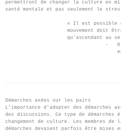
permettront de changer la culture en milieu
santé mentale et pas seulement le stress me
                     « Il est possible de c
                     mouvement doit être de
                     qu'ascendant au sein d
                                  -   Dr Ra
                                      en ma
                                           
Démarches axées sur les pairs

L'importance d'adopter des démarches axées 
des discussions. Ce type de démarches était
changement de culture. Les membres de la ta
démarches devaient parfois être mises en œu