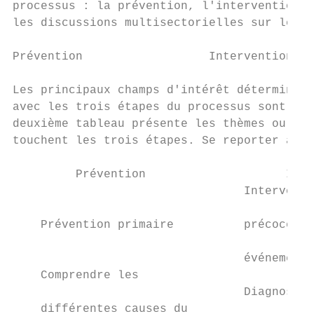
processus : la prévention, l'intervention e
les discussions multisectorielles sur le st
Prévention                  Intervention   
Les principaux champs d'intérêt déterminés 
avec les trois étapes du processus sont pré
deuxième tableau présente les thèmes ou les
touchent les trois étapes. Se reporter aux 
         Prévention                    Inte
                                 Interventi
                                           
    Prévention primaire          précoces a
                                           
                                 événement

    Comprendre les

                                 Diagnostic
    différentes causes du
