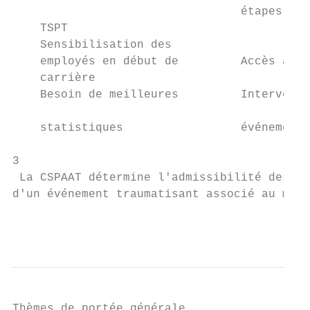
                                 étapes du 
    TSPT

    Sensibilisation des                    
    employés en début de         Accès à de
    carrière                               
    Besoin de meilleures         Interventi
                                           
    statistiques                 événement 
3

 La CSPAAT détermine l'admissibilité des pe
d'un événement traumatisant associé au mili
                                           
Thèmes de portée générale
