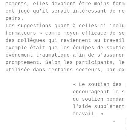
moments, elles devaient être moins formelle
ont jugé qu'il serait intéressant de recour
pairs.

Les suggestions quant à celles-ci incluaien
formateurs » comme moyen efficace de sensib
des collègues qui reviennent au travail apr
exemple était que les équipes de soutien de
événement traumatique afin de s'assurer de 
promptement. Selon les participants, le sou
utilisée dans certains secteurs, par exempl
                      « Le soutien des pair
                      encourageant le suivi
                      du soutien pendant le
                      l'aide supplémentaire
                      travail. »

                                   -   Dr A
                                       en m
                                       toxi