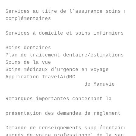
                                           
Services au titre de l’assurance soins médi
complémentaires                            
                                           
Services à domicile et soins infirmiers    
                                           
Soins dentaires                            
Plan de traitement dentaire/estimations    
Soins de la vue                            
Soins médicaux d’urgence en voyage         
Application TravelAidMC

                          de Manuvie       
                                           
Remarques importantes concernant la

                                           
présentation des demandes de règlement

                                           
Demande de renseignements supplémentaires  
auprès de votre professionnel de la santé 