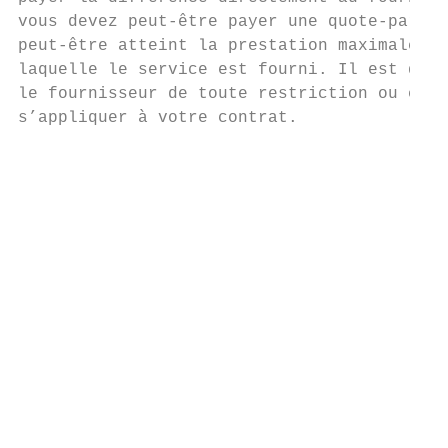
vous devez peut-être payer une quote-part o
peut-être atteint la prestation maximale pa
laquelle le service est fourni. Il est donc
le fournisseur de toute restriction ou excl
s’appliquer à votre contrat.               
                                           
                                           
                                           
                                           
                                           
                                           
                                           
                                           
                                           
                                           
                                           
                                           
                                           