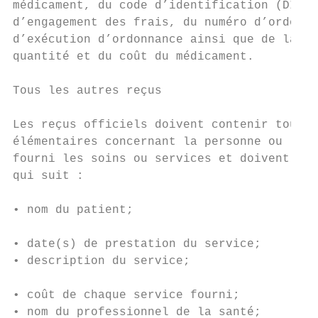
médicament, du code d’identification (DIN),
d’engagement des frais, du numéro d’ordonna
d’exécution d’ordonnance ainsi que de la co
quantité et du coût du médicament.         
                                           
Tous les autres reçus                      
Les reçus officiels doivent contenir tous l
élémentaires concernant la personne ou l’en
fourni les soins ou services et doivent ind
qui suit :                                 
• nom du patient;                          
                                           
• date(s) de prestation du service;        
• description du service;                  
• coût de chaque service fourni;

• nom du professionnel de la santé;
