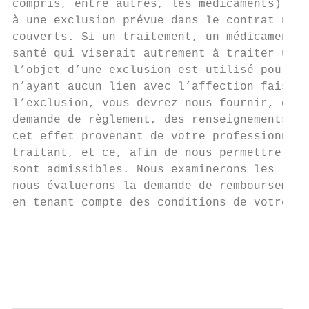
compris, entre autres, les médicaments) qui
à une exclusion prévue dans le contrat ne s
couverts. Si un traitement, un médicament o
santé qui viserait autrement à traiter une 
l’objet d’une exclusion est utilisé pour tr
n’ayant aucun lien avec l’affection faisant
l’exclusion, vous devrez nous fournir, dans
demande de règlement, des renseignements ju
cet effet provenant de votre professionnel 
traitant, et ce, afin de nous permettre d’é
sont admissibles. Nous examinerons les rens
nous évaluerons la demande de remboursement
en tenant compte des conditions de votre co
                                           
                                           
                                           
                                           