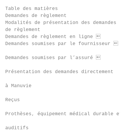
Table des matières

Demandes de règlement                      
Modalités de présentation des demandes     
de règlement                               
Demandes de règlement en ligne            
Demandes soumises par le fournisseur      
                                           
Demandes soumises par l’assuré           
                                           
Présentation des demandes directement

                                           
à Manuvie

                                           
Reçus                                      
                                           
Prothèses, équipement médical durable et ap
                                           
auditifs                                   