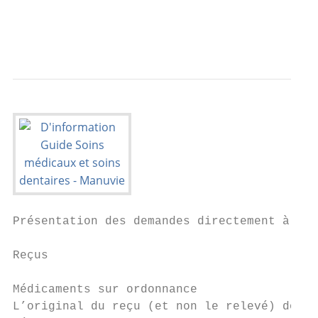
                                           
                                           
Présentation des demandes directement à Man
Reçus                                      
                                           
Médicaments sur ordonnance

L’original du reçu (et non le relevé) doit 