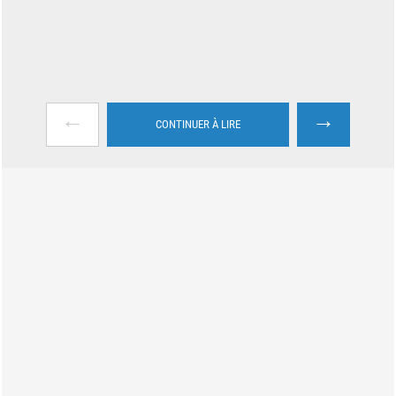
←
→
CONTINUER À LIRE