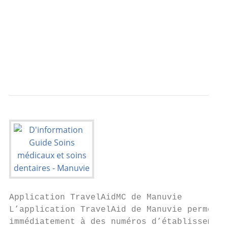
                                           
                                           
                                           
                                           
                                           
Application TravelAidMC de Manuvie

L’application TravelAid de Manuvie permet d
immédiatement à des numéros d’établissement