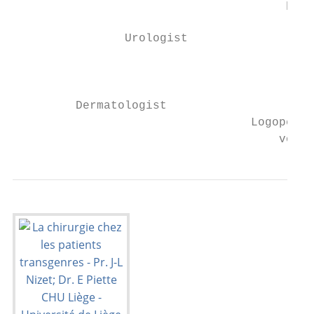
                                       phys
                Urologist                  
                                           
                                           
         Dermatologist

                                  Logopedis
                                      vocal