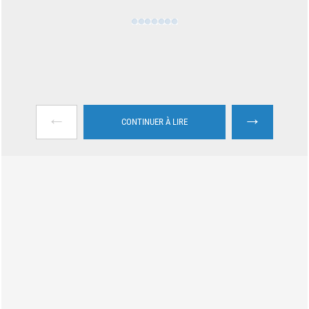
←
→
CONTINUER À LIRE