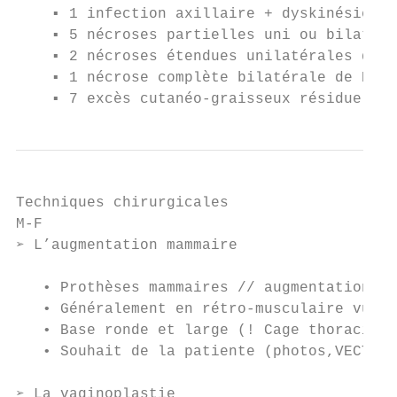
    ▪ 1 infection axillaire + dyskinésie

    ▪ 5 nécroses partielles uni ou bilatéra
    ▪ 2 nécroses étendues unilatérales de P
    ▪ 1 nécrose complète bilatérale de PAM 
    ▪ 7 excès cutanéo-graisseux résiduels (
Techniques chirurgicales

M-F

➢ L’augmentation mammaire

   • Prothèses mammaires // augmentation ma
   • Généralement en rétro-musculaire vu la
   • Base ronde et large (! Cage thoracique
   • Souhait de la patiente (photos,VECTRA)

➢ La vaginoplastie