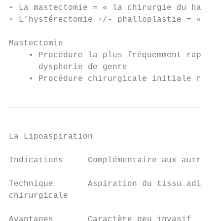
➢ La mastectomie = « la chirurgie du haut »

➢ L’hystérectomie +/- phalloplastie = « la 
Mastectomie

    • Procédure la plus fréquemment rapport
      dysphorie de genre

    • Procédure chirurgicale initiale réali
La Lipoaspiration

Indications     Complémentaire aux autres g
Technique       Aspiration du tissu adipeux
chirurgicale

Avantages       Caractère peu invasif
