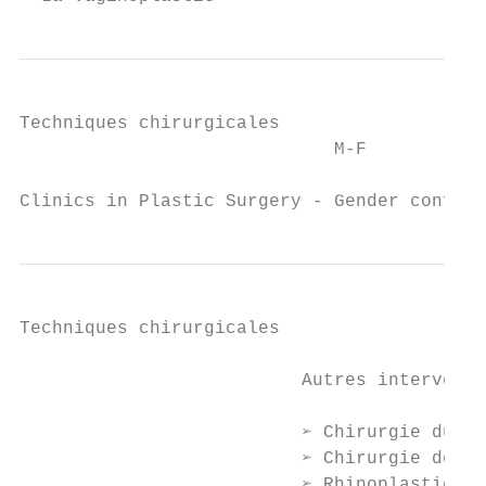
Techniques chirurgicales

                             M-F

Clinics in Plastic Surgery - Gender confirm
Techniques chirurgicales

                          Autres interventi
                          ➢ Chirurgie du vi
                          ➢ Chirurgie de la
                          ➢ Rhinoplastie
