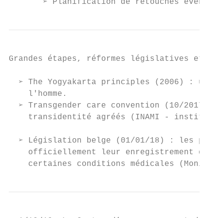
       ➢ Planification de retouches éventue
Grandes étapes, réformes législatives et ce
  ➢ The Yogyakarta principles (2006) : un d
    l'homme.

  ➢ Transgender care convention (10/2017) :
    transidentité agréés (INAMI - institut 
  ➢ Législation belge (01/01/18) : les pers
    officiellement leur enregistrement de s
    certaines conditions médicales (Moniteu