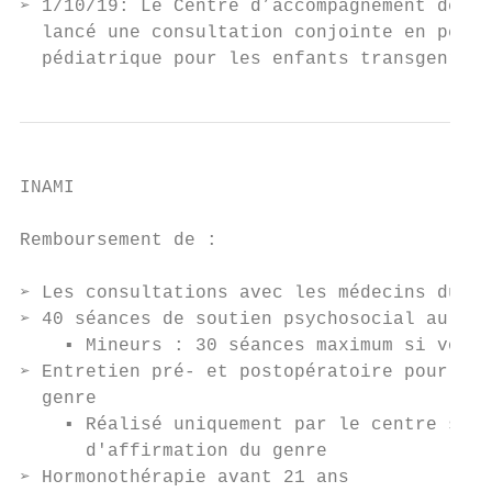
➢ 1/10/19: Le Centre d’accompagnement des t
  lancé une consultation conjointe en pédop
  pédiatrique pour les enfants transgenres.
INAMI

Remboursement de :

➢ Les consultations avec les médecins du ce
➢ 40 séances de soutien psychosocial au tot
    ▪ Mineurs : 30 séances maximum si vous 
➢ Entretien pré- et postopératoire pour un 
  genre

    ▪ Réalisé uniquement par le centre situ
      d'affirmation du genre

➢ Hormonothérapie avant 21 ans