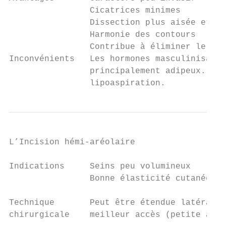
                Cicatrices minimes

                Dissection plus aisée et mo
                Harmonie des contours

                Contribue à éliminer le pli
Inconvénients   Les hormones masculinisante
                principalement adipeux. Le 
                lipoaspiration.
L’Incision hémi-aréolaire

Indications     Seins peu volumineux

                Bonne élasticité cutanée

Technique       Peut être étendue latéralem
chirurgicale    meilleur accès (petite aréo