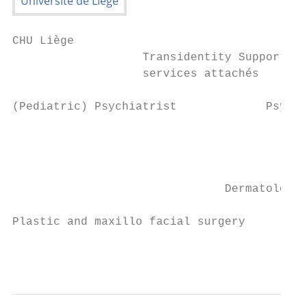
CHU Liège

                   Transidentity Support Ce
                   services attachés

(Pediatric) Psychiatrist             Psycho
                                           
                                           
                               Dermatologis
Plastic and maxillo facial surgery

                                           
                                        Soc