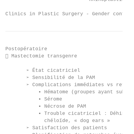
Clinics in Plastic Surgery - Gender confirm
Postopératoire

 Mastectomie transgenre

       ➢ État cicatriciel

       ➢ Sensibilité de la PAM

       ➢ Complications immédiates vs retard
           ▪ Hématome (groupes ayant subi d
           ▪ Sérome

           ▪ Nécrose de PAM

           ▪ Trouble cicatriciel : Déhiscen
             chéloïde, « dog ears »

       ➢ Satisfaction des patients
