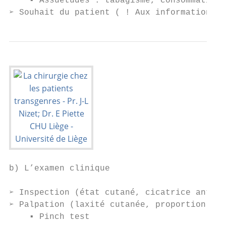
    ▪ Assuétudes : tabagisme, consommation 
➢ Souhait du patient ( ! Aux informations i
b) L’examen clinique

➢ Inspection (état cutané, cicatrice antéri
➢ Palpation (laxité cutanée, proportion gra
    ▪ Pinch test
