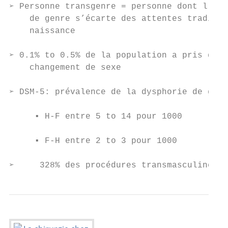
➢ Personne transgenre = personne dont l’exp
    de genre s’écarte des attentes traditio
    naissance

➢ 0.1% to 0.5% de la population a pris des 
    changement de sexe

➢ DSM-5: prévalence de la dysphorie de genr
     ▪ H-F entre 5 to 14 pour 1000

     ▪ F-H entre 2 to 3 pour 1000

➢     328% des procédures transmasculines e