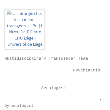
Multidisciplinary Transgender Team

                            Psychiatrist

                                           
               Senologist

                                       Gene
Gynecologist                               