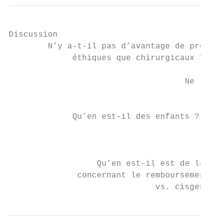
Discussion

        N’y a-t-il pas d’avantage de problè
             éthiques que chirurgicaux ?

                                    Ne suiv
                                           
             Qu’en est-il des enfants ?

                                           
                                           
                  Qu’en est-il est de la di
              concernant le remboursement ?
                              vs. cisgenre)