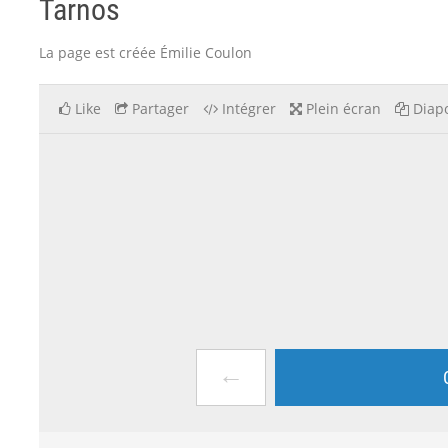
Tarnos
La page est créée Émilie Coulon
Like
Partager
Intégrer
Plein écran
Diapo
←