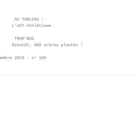
      AU TABLEAU !

     L’AST Athlétisme

      TRAM’BUS

     Bientôt, 400 arbres plantés !

embre 2019 - n° 189