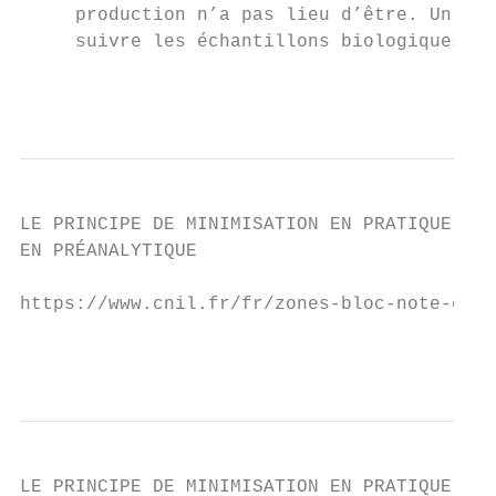
     production n’a pas lieu d’être. Un ide
     suivre les échantillons biologiques au
                                           
LE PRINCIPE DE MINIMISATION EN PRATIQUE

EN PRÉANALYTIQUE

https://www.cnil.fr/fr/zones-bloc-note-et-c
                                           
LE PRINCIPE DE MINIMISATION EN PRATIQUE
