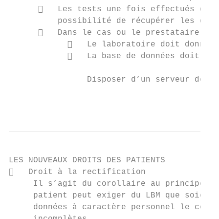
         Les tests une fois effectués doiv
          possibilité de récupérer les donn
         Dans le cas ou le prestataire sou
               Le laboratoire doit donner 
               La base de données doit êtr
                Disposer d’un serveur de te
                                           
LES NOUVEAUX DROITS DES PATIENTS

   Droit à la rectification

     Il s’agit du corollaire au principe gé
     patient peut exiger du LBM que soient 
     données à caractère personnel le conce