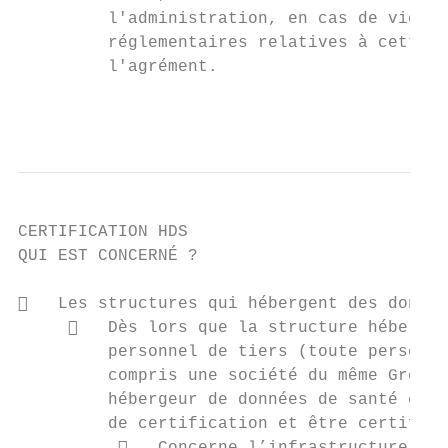
         l'administration, en cas de violat
         réglementaires relatives à cette a
         l'agrément.

                                           
CERTIFICATION HDS

QUI EST CONCERNÉ ?

   Les structures qui hébergent des donnée
        Dès lors que la structure héberge 
         personnel de tiers (toute personne
         compris une société du même Groupe
         hébergeur de données de santé et d
         de certification et être certifié 