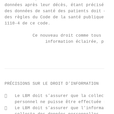
données après leur décès, étant précisé que
des données de santé des patients doit être
des règles du Code de la santé publique et 
1110-4 de ce code.

           Ce nouveau droit comme tous les 
                information éclairée, préci
                                           
PRÉCISIONS SUR LE DROIT D’INFORMATION

   Le LBM doit s’assurer que la collecte d
    personnel ne puisse être effectuée sans
   Le LBM doit s’assurer que l’information