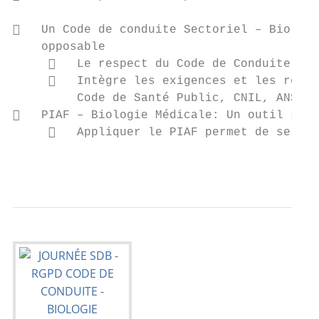
   Un Code de conduite Sectoriel – Biologi
    opposable

        Le respect du Code de Conduite par
        Intègre les exigences et les référ
         Code de Santé Public, CNIL, ANSSI,
   PIAF – Biologie Médicale: Un outil sect
        Appliquer le PIAF permet de se lim
                                           