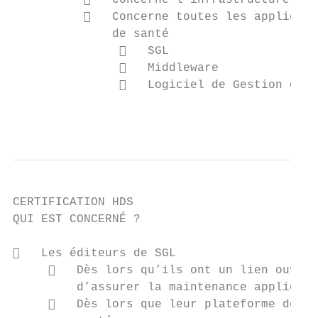
             Concerne l’infrastructure mat
             Concerne toutes les applicati
              de santé

                  SGL

                  Middleware

                  Logiciel de Gestion de l
                                           
CERTIFICATION HDS

QUI EST CONCERNÉ ?

   Les éditeurs de SGL

        Dès lors qu’ils ont un lien ouvert
         d’assurer la maintenance applicati
        Dès lors que leur plateforme de ge