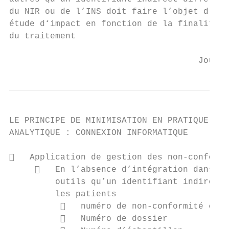
du NIR ou de l’INS doit faire l’objet d’une

étude d‘impact en fonction de la finalité

du traitement

                                     Journé
LE PRINCIPE DE MINIMISATION EN PRATIQUE

ANALYTIQUE : CONNEXION INFORMATIQUE

   Application de gestion des non-conformi
        En l’absence d’intégration dans le
         outils qu’un identifiant indirect 
         les patients

             numéro de non-conformité et/o
             Numéro de dossier
