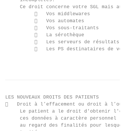
     incomplètes.

     Ce droit concerne votre SGL mais aussi

             Vos middlewares

             Vos automates

             Vos sous-traitants

             La sérothèque

             Les serveurs de résultats, le
             Les PS destinataires de vos c
                                           
LES NOUVEAUX DROITS DES PATIENTS

   Droit à l’effacement ou droit à l’oubli

     Le patient a le droit d'obtenir l'effa
     ces données à caractère personnel lors
     au regard des finalités pour lesquelle