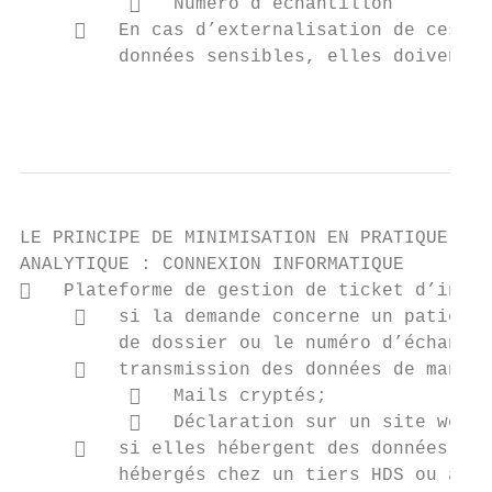
             Numéro d’échantillon

        En cas d’externalisation de ces pl
         données sensibles, elles doivent ê
                                           
LE PRINCIPE DE MINIMISATION EN PRATIQUE

ANALYTIQUE : CONNEXION INFORMATIQUE

   Plateforme de gestion de ticket d’incid
        si la demande concerne un patient 
         de dossier ou le numéro d’échantil
        transmission des données de manièr
             Mails cryptés;

             Déclaration sur un site web s
        si elles hébergent des données sen
         hébergés chez un tiers HDS ou à mi