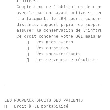
     traitées.

     Compte tenu de l’obligation de conserv
     avec le patient ayant motivé sa demand
     l’effacement, le LBM pourra conserver 
     distinct, support papier ou support in
     assurer la conservation de l’informati
     Ce droit concerne votre SGL mais aussi

            Vos middlewares

            Vos automates

            Vos sous-traitants

            Les serveurs de résultats

                                           
LES NOUVEAUX DROITS DES PATIENTS

   Droit à la portabilité
