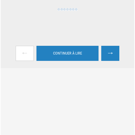
←
→
CONTINUER À LIRE