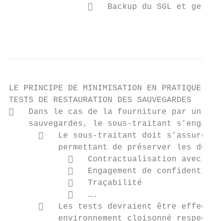
                   Backup du SGL et gestio
                                           
LE PRINCIPE DE MINIMISATION EN PRATIQUE

TESTS DE RESTAURATION DES SAUVEGARDES

   Dans le cas de la fourniture par un sou
    sauvegardes, le sous-traitant s’engage 
         Le sous-traitant doit s’assurer q
          permettant de préserver les donné
               Contractualisation avec le 
               Engagement de confidentiali
               Traçabilité

               ….

         Les tests devraient être effectué
          environnement cloisonné respectan