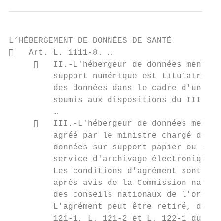
L’HÉBERGEMENT DE DONNÉES DE SANTÉ

   Art. L. 1111-8. …

        II.-L'hébergeur de données mention
         support numérique est titulaire d'
         des données dans le cadre d'un ser
         soumis aux dispositions du III.

         …

        III.-L'hébergeur de données mentio
         agréé par le ministre chargé de la
         données sur support papier ou sur 
         service d'archivage électronique.

         Les conditions d'agrément sont fix
         après avis de la Commission nation
         des conseils nationaux de l'ordre 
         L'agrément peut être retiré, dans 
         121-1, L. 121-2 et L. 122-1 du cod