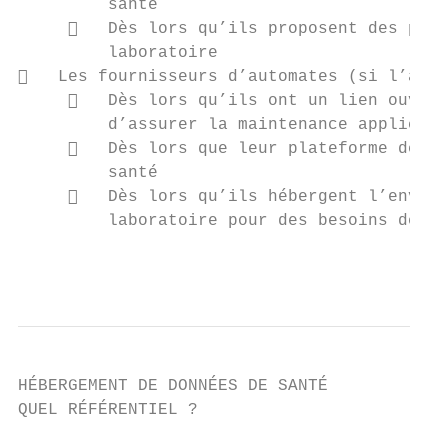
         santé

        Dès lors qu’ils proposent des pres
         laboratoire

   Les fournisseurs d’automates (si l’auto
        Dès lors qu’ils ont un lien ouvert
         d’assurer la maintenance applicati
        Dès lors que leur plateforme de ge
         santé

        Dès lors qu’ils hébergent l’enviro
         laboratoire pour des besoins de ma
                                           
HÉBERGEMENT DE DONNÉES DE SANTÉ

QUEL RÉFÉRENTIEL ?
