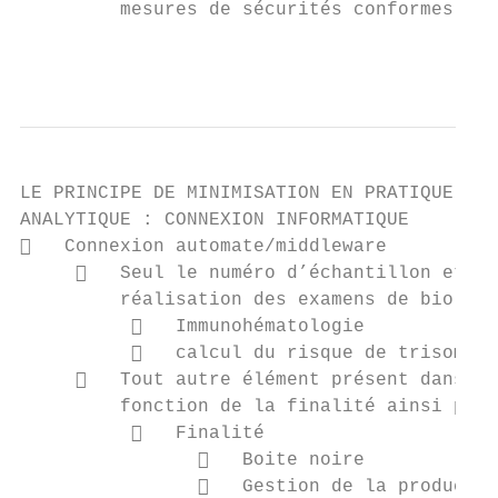
         mesures de sécurités conformes au 
                                           
LE PRINCIPE DE MINIMISATION EN PRATIQUE

ANALYTIQUE : CONNEXION INFORMATIQUE

   Connexion automate/middleware

        Seul le numéro d’échantillon et le
         réalisation des examens de biologi
             Immunohématologie

             calcul du risque de trisomie 
        Tout autre élément présent dans la
         fonction de la finalité ainsi pour
             Finalité

                   Boite noire

                   Gestion de la productio