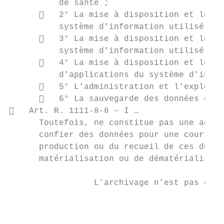
          de santé ;

         2° La mise à disposition et le ma
          système d'information utilisé pou
         3° La mise à disposition et le ma
          système d'information utilisé pou
         4° La mise à disposition et le ma
          d'applications du système d'infor
         5° L'administration et l'exploita
         6° La sauvegarde des données de s
   Art. R. 1111-8-8 – I …

      Toutefois, ne constitue pas une activ
      confier des données pour une courte p
      production ou du recueil de ces donné
      matérialisation ou de dématérialisati
                 L’archivage n’est pas couv
                                           