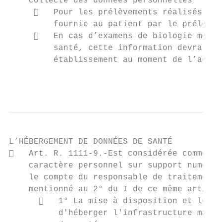
    collecte des données personnelles

        Pour les prélèvements réalisés à d
         fournie au patient par le préleveu
        En cas d’examens de biologie médic
         santé, cette information devra êtr
         établissement au moment de l’admis
                                           
L’HÉBERGEMENT DE DONNÉES DE SANTÉ

   Art. R. 1111-9.-Est considérée comme un
    caractère personnel sur support numériq
    le compte du responsable de traitement 
    mentionné au 2° du I de ce même article
         1° La mise à disposition et le ma
          d'héberger l'infrastructure matér