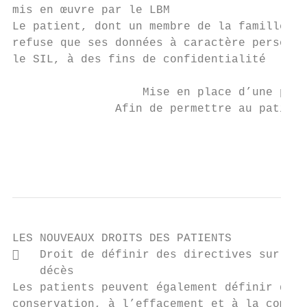
mis en œuvre par le LBM

Le patient, dont un membre de la famille ex
refuse que ses données à caractère personne
le SIL, à des fins de confidentialité

                   Mise en place d’une proc
               Afin de permettre au patient
                                         bi
                                           
LES NOUVEAUX DROITS DES PATIENTS

   Droit de définir des directives sur le 
    décès

Les patients peuvent également définir des 
conservation, à l’effacement et à la commun