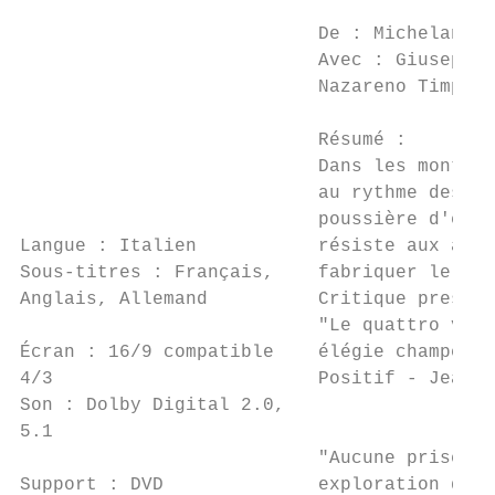
                                           
                           De : Michelangel
                           Avec : Giuseppe 
                           Nazareno Timpano

                           Résumé :

                           Dans les montagn
                           au rythme des sa
                           poussière d'égli
Langue : Italien           résiste aux assa
Sous-titres : Français,    fabriquer le cha
Anglais, Allemand          Critique presse 
                           "Le quattro volt
Écran : 16/9 compatible    élégie champêtre
4/3                        Positif - Jean A
Son : Dolby Digital 2.0,

5.1

                           "Aucune prise de
Support : DVD              exploration de c