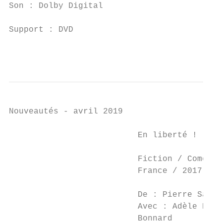
Son : Dolby Digital

Support : DVD

                                           
Nouveautés - avril 2019

                          En liberté !

                          Fiction / Comédie
                          France / 2017    
                                           
                          De : Pierre Salva
                          Avec : Adèle Haen
                          Bonnard          