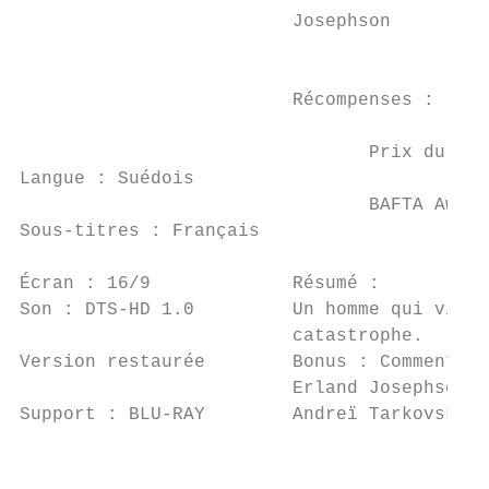
                         Josephson         
                                           
                         Récompenses :

                                Prix du jur
Langue : Suédois

                                BAFTA Award
Sous-titres : Français

Écran : 16/9             Résumé :

Son : DTS-HD 1.0         Un homme qui vit s
                         catastrophe.

Version restaurée        Bonus : Commentair
                         Erland Josephson e
Support : BLU-RAY        Andreï Tarkovski" 
                                           