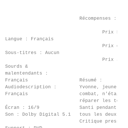
                                           
                          Récompenses :

                                  Prix SACD
Langue : Français

                                  Prix du m
Sous-titres : Aucun

                                  Prix Jacq
Sourds &

malentendants :

Français                  Résumé :

Audiodescription :        Yvonne, jeune ins
Français                  combat, n'était p
                          réparer les torts
Écran : 16/9              Santi pendant hui
Son : Dolby Digital 5.1   tous les deux.

                          Critique presse :
