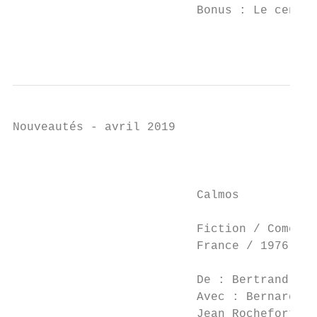
                          Bonus : Le centre
                                           
Nouveautés - avril 2019

                                           
                          Calmos

                          Fiction / Comédie
                          France / 1976    
                                           
                          De : Bertrand Bli
                          Avec : Bernard Bl
                          Jean Rochefort   