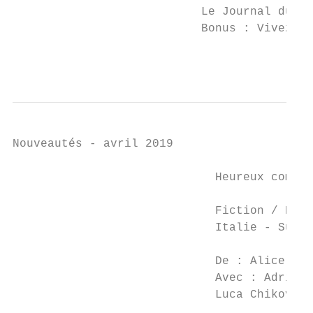
                           Le Journal du Di
                           Bonus : Vivez av
                                           
Nouveautés - avril 2019

                             Heureux comme 
                             Fiction / Dram
                             Italie - Suiss
                                           
                             De : Alice Roh
                             Avec : Adriano
                             Luca Chikovani
                                           