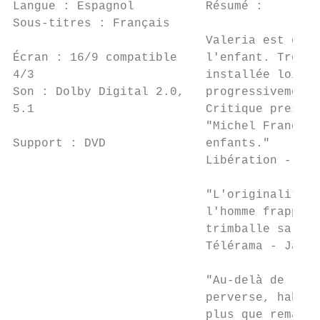
Langue : Espagnol          Résumé :

Sous-titres : Français

                           Valeria est ence
Écran : 16/9 compatible    l'enfant. Très v
4/3                        installée loin d
Son : Dolby Digital 2.0,   progressivement 
5.1                        Critique presse 
                           "Michel Franco l
Support : DVD              enfants."

                           Libération - Gil
                           "L'originalité d
                           l'homme frappe p
                           trimballe sa név
                           Télérama - Jacqu
                           "Au-delà de la r
                           perverse, habité
                           plus que remarqu