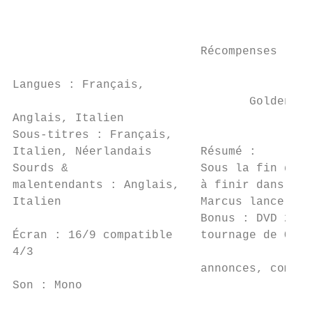
                                           
                                           
                           Récompenses :

Langues : Français,

                                  Golden Gl
Anglais, Italien

Sous-titres : Français,

Italien, Néerlandais       Résumé :

Sourds &                   Sous la fin du r
malentendants : Anglais,   à finir dans l'a
Italien                    Marcus lance les
                           Bonus : DVD 2 : 
Écran : 16/9 compatible    tournage de Quo 
4/3

                           annonces, commen
Son : Mono
