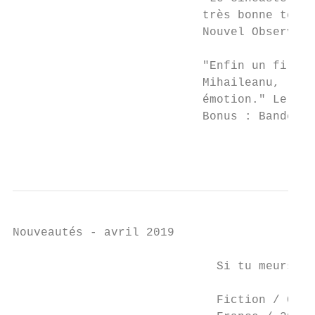
                           très bonne tenue
                           Nouvel Observate
                           "Enfin un film f
                           Mihaileanu, le r
                           émotion." Le Jou
                           Bonus : Bande-an
                                           
Nouveautés - avril 2019

                             Si tu meurs, j
                             Fiction / Comé