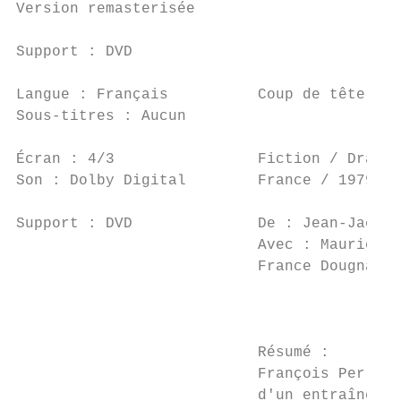
Version remasterisée

Support : DVD

Langue : Français          Coup de tête

Sous-titres : Aucun

Écran : 4/3                Fiction / Drame 
Son : Dolby Digital        France / 1979   
                                           
Support : DVD              De : Jean-Jacque
                           Avec : Maurice B
                           France Dougnac  
                                           
                                           
                           Résumé :

                           François Perrin,
                           d'un entraînemen