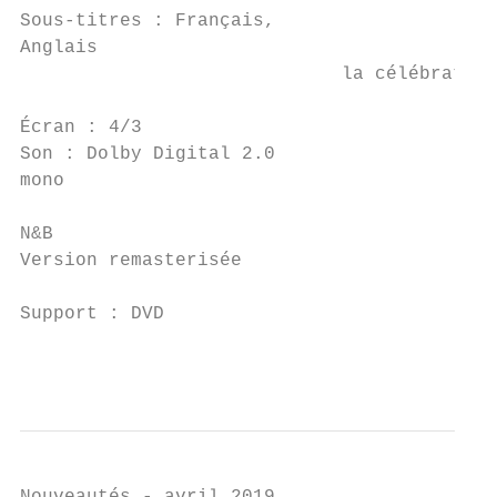
Sous-titres : Français,

Anglais

                             la célébration
Écran : 4/3

Son : Dolby Digital 2.0

mono

N&B

Version remasterisée

Support : DVD

                                           