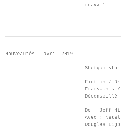
                           travail...

                                           
Nouveautés - avril 2019

                           Shotgun stories

                           Fiction / Drame 
                           Etats-Unis / 200
                           Déconseillé aux 
                                           
                           De : Jeff Nichol
                           Avec : Natalie C
                           Douglas Ligon, M