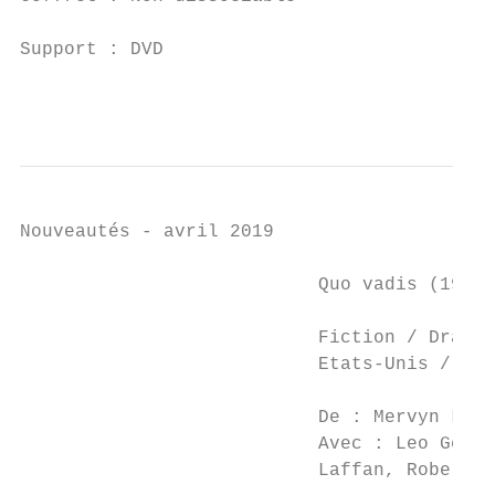
Support : DVD

                                           
Nouveautés - avril 2019

                           Quo vadis (1951)

                           Fiction / Drame 
                           Etats-Unis / 195
                                           
                           De : Mervyn LeRo
                           Avec : Leo Genn,
                           Laffan, Robert T