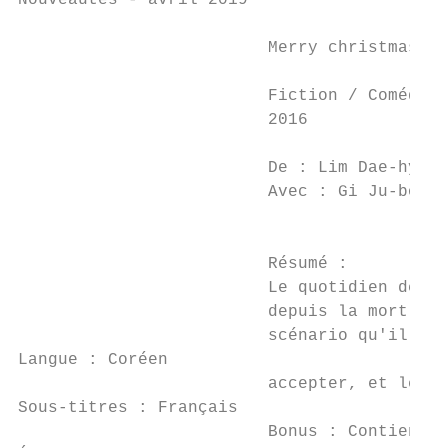
Nouveautés - avril 2019

                         Merry christmas Mr
                         Fiction / Comédie 
                         2016              
                                           
                         De : Lim Dae-hyung
                         Avec : Gi Ju-bong,
                                           
                         Résumé :

                         Le quotidien de mo
                         depuis la mort de 
                         scénario qu'il aim
Langue : Coréen

                         accepter, et les v
Sous-titres : Français

                         Bonus : Contient l