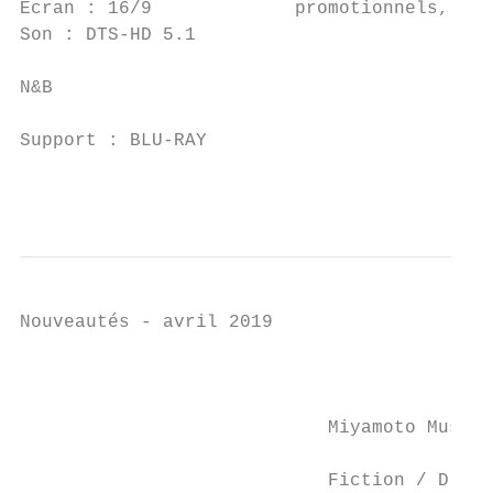
Écran : 16/9             promotionnels, Ban
Son : DTS-HD 5.1

N&B

Support : BLU-RAY

                                           
Nouveautés - avril 2019

                                           
                            Miyamoto Musash
                            Fiction / Drame