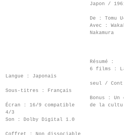
                            Japon / 1961   
                                           
                            De : Tomu Uchid
                            Avec : Wakaba I
                            Nakamura       
                                           
                                           
                            Résumé :

                            6 films : La lé
Langue : Japonais

                            seul / Contre t
Sous-titres : Français

                            Bonus : Un comm
Écran : 16/9 compatible     de la culture d
4/3

Son : Dolby Digital 1.0

Coffret : Non dissociable
