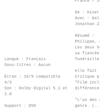
                             France / 2011 
                                           
                             De : Hiner Sal
                             Avec : Golshif
                             Jonathan Zacca
                             Résumé :

                             Philippe, qui 
                             Les deux homme
                             sa fiancée, Si
Langue : Français            funérailles. S
Sous-titres : Aucun

                             elle fait la c
Écran : 16/9 compatible      Critique press
4/3                          "Film inclassa
Son : Dolby Digital 5.1 et   différence et 
2.0

                             "L'un des plai
Support : DVD                genre. (...) S