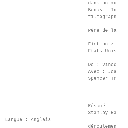
                             dans un mouvem
                             Bonus : Interv
                             filmographies 
                             Père de la mar
                             Fiction / Comé
                             Etats-Unis / 1
                                           
                             De : Vincente 
                             Avec : Joan Be
                             Spencer Tracy 
                                           
                                           
                             Résumé :

                             Stanley Banks 
Langue : Anglais

                             déroulement de