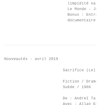
                           limpidité narrat
                           Le Monde - Jean-
                           Bonus : Entretie
                           documentaire : L
                                           
Nouveautés - avril 2019

                         Sacrifice (Le) (Of
                         Fiction / Drame   
                         Suède / 1986      
                                           
                         De : Andreï Tarkov
                         Avec : Allan Edwal