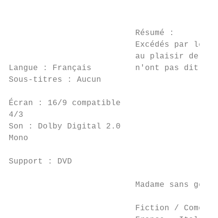
                                           
                          Résumé :

                          Excédés par les f
                          au plaisir de la 
Langue : Français         n'ont pas dit leu
Sous-titres : Aucun

Écran : 16/9 compatible

4/3

Son : Dolby Digital 2.0

Mono

Support : DVD

                          Madame sans gêne

                          Fiction / Comédie