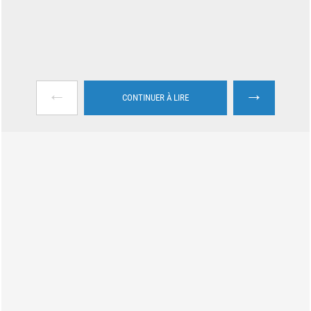
←
→
CONTINUER À LIRE