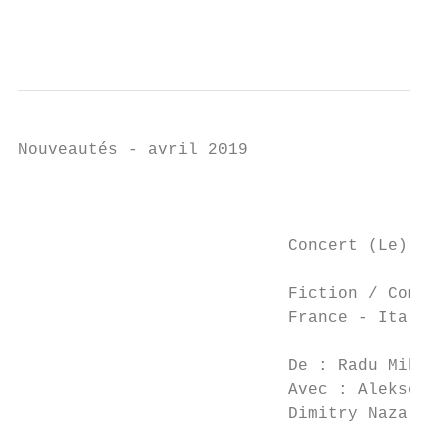
                                           
Nouveautés - avril 2019

                                           
                           Concert (Le)

                           Fiction / Comédi
                           France - Italie 
                                           
                           De : Radu Mihail
                           Avec : Alekseï G
                           Dimitry Nazarov 
                                           