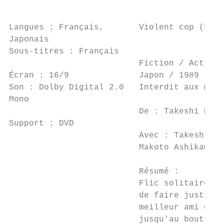
                                           
Langues : Français,       Violent cop (Sono
Japonais

Sous-titres : Français

                          Fiction / Action 
Écran : 16/9              Japon / 1989     
Son : Dolby Digital 2.0   Interdit aux moin
Mono                                       
                          De : Takeshi Kita
Support : DVD

                          Avec : Takeshi Ki
                          Makoto Ashikawa  
                          Résumé :

                          Flic solitaire et
                          de faire justice 
                          meilleur ami et d
                          jusqu'au bout de 