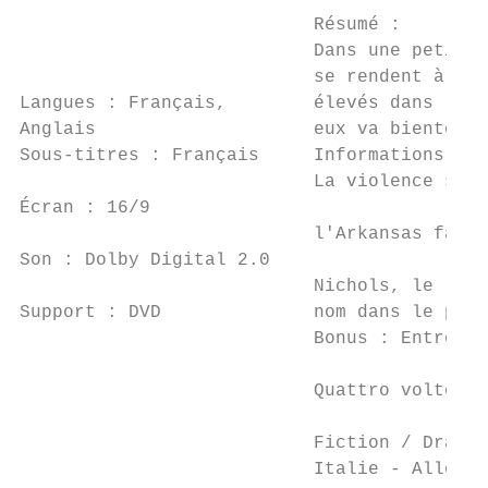
                           Résumé :

                           Dans une petite 
                           se rendent à ses
Langues : Français,        élevés dans l'am
Anglais                    eux va bientôt l
Sous-titres : Français     Informations com
                           La violence sour
Écran : 16/9

                           l'Arkansas fait 
Son : Dolby Digital 2.0

                           Nichols, le réal
Support : DVD              nom dans le pays
                           Bonus : Entretie
                           Quattro volte (L
                           Fiction / Drame 
                           Italie - Allemag