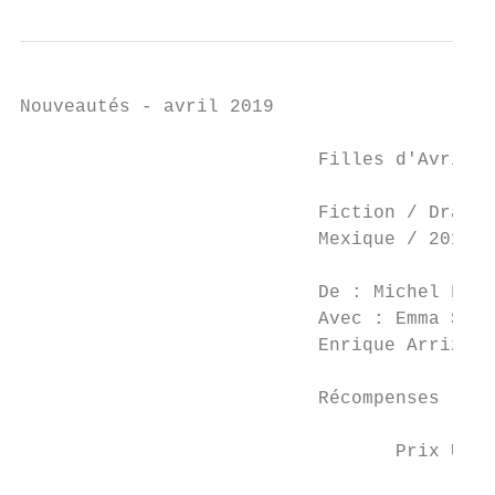
Nouveautés - avril 2019

                           Filles d'Avril (
                           Fiction / Drame 
                           Mexique / 2017  
                                           
                           De : Michel Fran
                           Avec : Emma Suar
                           Enrique Arrizon

                           Récompenses :

                                  Prix Un c