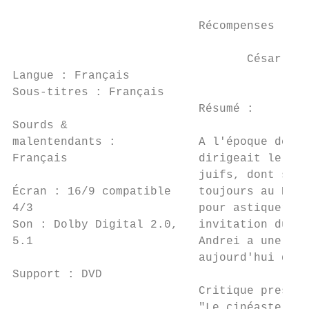
                           Récompenses :

                                  César de 
Langue : Français

Sous-titres : Français

                           Résumé :

Sourds &

malentendants :            A l'époque de Br
Français                   dirigeait le cél
                           juifs, dont son 
Écran : 16/9 compatible    toujours au Bolc
4/3                        pour astiquer le
Son : Dolby Digital 2.0,   invitation du Th
5.1                        Andrei a une idé
                           aujourd'hui de p
Support : DVD

                           Critique presse 
                           "Le cinéaste et 