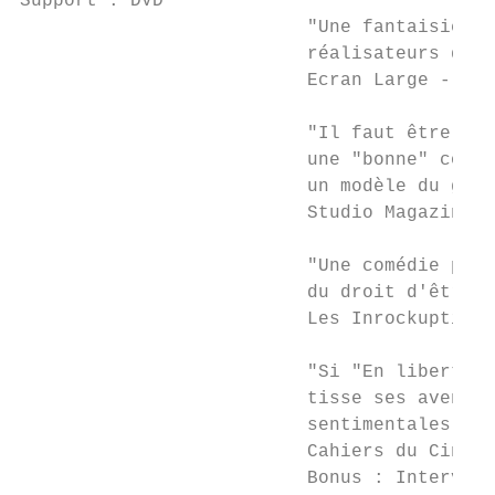
Support : DVD

                          "Une fantaisie fa
                          réalisateurs de c
                          Ecran Large - Geo
                          "Il faut être un 
                          une "bonne" coméd
                          un modèle du genr
                          Studio Magazine -
                          "Une comédie poli
                          du droit d'être e
                          Les Inrockuptible
                          "Si "En liberté !
                          tisse ses aventur
                          sentimentales qui
                          Cahiers du Cinéma
                          Bonus : Interview