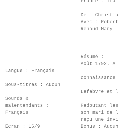
                          France - Italie -
                                           
                          De : Christian-Ja
                          Avec : Robert Hos
                          Renaud Mary      
                                           
                                           
                          Résumé :

                          Août 1792. A la v
Langue : Français

                          connaissance d'un
Sous-titres : Aucun

                          Lefebvre et l'emp
Sourds &

malentendants :           Redoutant les inc
Français                  son mari de la te
                          reçu une invitati
Écran : 16/9              Bonus : Aucun
