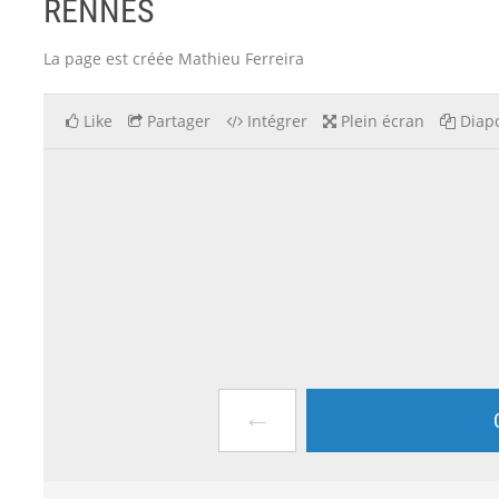
RENNES
La page est créée Mathieu Ferreira
Like
Partager
Intégrer
Plein écran
Diapo
←