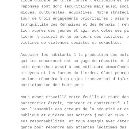
    tique globale de lutte contre l'exclusion et le
    réponses sont donc sécuritaires mais aussi soci
    miques, culturelles, éducatives. Notre stratégi
    tour de trois engagements prioritaires : assure
    tranquillité des Rennaises et des Rennais ; ren
    tion auprès des jeunes et agir aux côtés des pa
    liorer l'accueil et le parcours des victimes, p
    victimes de violences sexistes et sexuelles.

    Associer les habitants à la production des poli
    qui les concernent est un gage de réussite et d
    cela contribue aussi à une meilleure compréhens
    citoyens et les forces de l'ordre. C'est pourqu
    actions répondra à un enjeu transversal d'infor
    participation des habitants.

    Nous avons travaillé cette feuille de route dan
    partenariat étroit, constant et constructif. El
    par l'ensemble des acteurs de la sécurité et de
    publique et guidera nos actions jusqu'en 2026 :
    ses responsabilités, et tous engagés avec déter
    gence pour répondre aux attentes légitimes des 