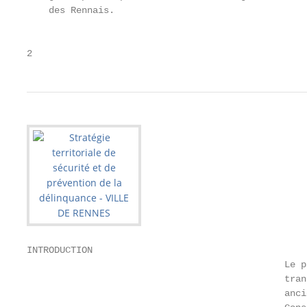
    des Rennais.

                                                   
2
INTRODUCTION

                                               Le p
                                               tran
                                               anci