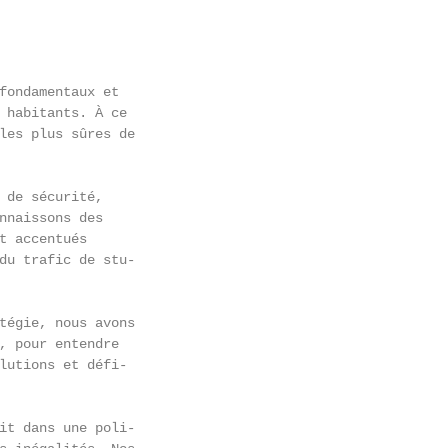
fondamentaux et

 habitants. À ce

les plus sûres de

 de sécurité,

nnaissons des

t accentués

du trafic de stu-

tégie, nous avons

, pour entendre

lutions et défi-

it dans une poli-
