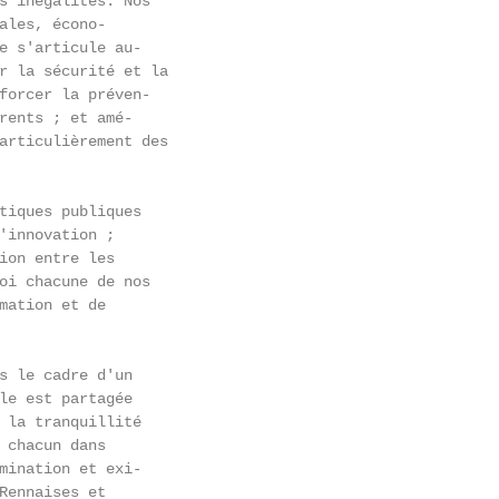
s inégalités. Nos

ales, écono-

e s'articule au-

r la sécurité et la

forcer la préven-

rents ; et amé-

articulièrement des

tiques publiques

'innovation ;

ion entre les

oi chacune de nos

mation et de

s le cadre d'un

le est partagée

 la tranquillité

 chacun dans

mination et exi-

Rennaises et
