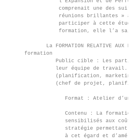
                 l’Expansion et de Perfecti
                 comprenait une des suites 
                 réunions brillantes » a ét
                 participer à cette étude, 
                 formation, elle l’a saisie
             La FORMATION RELATIVE AUX RÉUN
      formation

                Public cible : Les particip
                leur équipe de travail. Ces
                (planification, marketing, 
                (chef de projet, planificat
                   Format : Atelier d’une d
                   Contenu : La formation a
                   sensibilisés aux coûts e
                   stratégie permettant de 
                   à cet égard et d’amélior