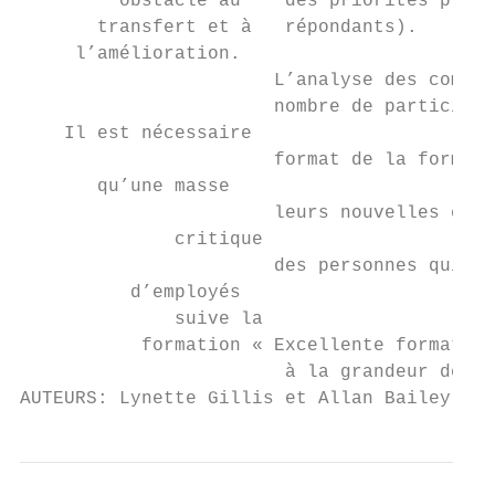
         obstacle au    des priorités plus 
       transfert et à   répondants).

     l’amélioration.

                       L’analyse des commen
                       nombre de participan
    Il est nécessaire

                       format de la formati
       qu’une masse

                       leurs nouvelles conn
              critique

                       des personnes qui n’
          d’employés

              suive la

           formation « Excellente formation
                        à la grandeur de l’
AUTEURS: Lynette Gillis et Allan Bailey, Ce