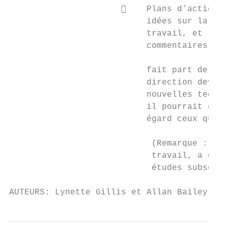
                          Plans d’action :
                           idées sur la faç
                           travail, et les 
                           commentaires à c
                                           
                           fait part de leu
                           direction deveni
                           nouvelles techni
                           il pourrait en o
                           égard ceux qui n
                                           
                            (Remarque : Une
                            travail, a été 
                            études subséque
AUTEURS: Lynette Gillis et Allan Bailey, Ce