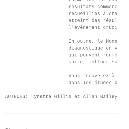
                      formation est évalué 
                      résultats commerciaux
                      recueillies à chaque 
                      atteint des résultats
                      l'événement crucial s
                      En outre, le Modèle d
                      diagnostique en vue d
                      qui peuvent renforcer
                      suite, influer sur le
                      Vous trouverez à l’An
                      dans les études de ca
AUTEURS: Lynette Gillis et Allan Bailey, Ce