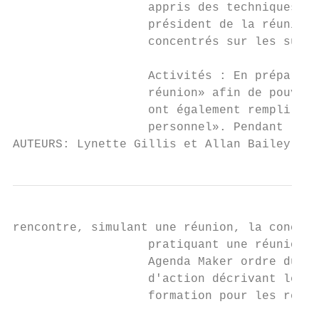
                   appris des techniques ai
                   président de la réunion,
                   concentrés sur les sujet
                   Activités : En préparati
                   réunion» afin de pouvoir
                   ont également rempli un 
                   personnel». Pendant la f
AUTEURS: Lynette Gillis et Allan Bailey, Ce
rencontre, simulant une réunion, la concept
                   pratiquant une réunion, 
                   Agenda Maker ordre du jo
                   d'action décrivant les m
                   formation pour les réuni