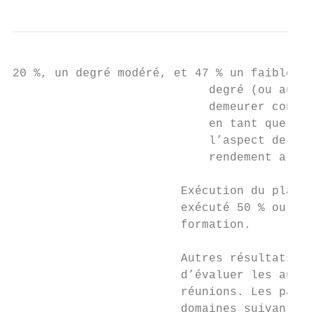
20 %, un degré modéré, et 47 % un faible

                            degré (ou aucun
                            demeurer concen
                            en tant que par
                            l’aspect de la 
                            rendement a été
                        Exécution du plan d
                        exécuté 50 % ou plu
                        formation.

                        Autres résultats cl
                        d’évaluer les autre
                        réunions. Les parti
                        domaines suivants :
