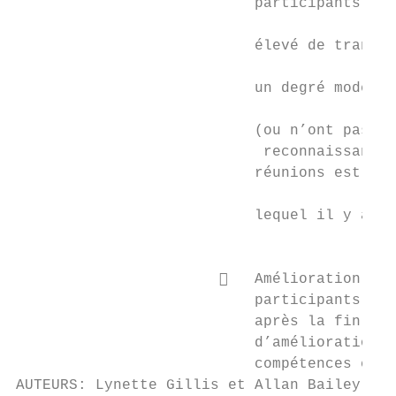
                           participants ind
                           élevé de transfe
                           un degré modéré,
                           (ou n’ont pas ré
                            reconnaissance 
                           réunions est l’a
                                           
                           lequel il y a eu
                                           
                                           
                          Amélioration du 
                           participants est
                           après la fin de 
                           d’amélioration d
                           compétences clés
AUTEURS: Lynette Gillis et Allan Bailey, Ce