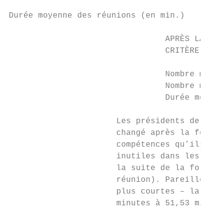
Durée moyenne des réunions (en min.)       
                                APRÈS LA FO
                                CRITÈRE DE 
                                Nombre moye
                                Nombre moye
                                Durée moyen
                      Les présidents de réu
                      changé après la forma
                      compétences qu’ils on
                      inutiles dans les réu
                      la suite de la format
                      réunion). Pareillemen
                      plus courtes – la réd
                      minutes à 51,53 minut