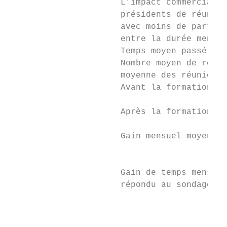
                      L’impact commercial g
                      présidents de réunion
                      avec moins de partici
                      entre la durée mensue
                      Temps moyen passé par
                      Nombre moyen de réuni
                      moyenne des réunions

                      Avant la formation : 
                                           
                      Après la formation : 
                                           
                      Gain mensuel moyen pa
                                         = 
                      Gain de temps mensuel
                      répondu au sondage) :

                                          =
                                          =