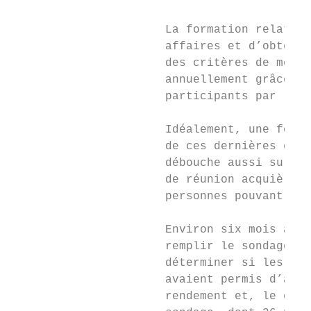
                      La formation relative
                      affaires et d’obtenir
                      des critères de mesur
                      annuellement grâce à 
                      participants par réun
                      Idéalement, une forma
                      de ces dernières en é
                      débouche aussi sur un
                      de réunion acquièrent
                      personnes pouvant ass
                      Environ six mois aprè
                      remplir le sondage su
                      déterminer si les com
                      avaient permis d’amél
                      rendement et, le cas 