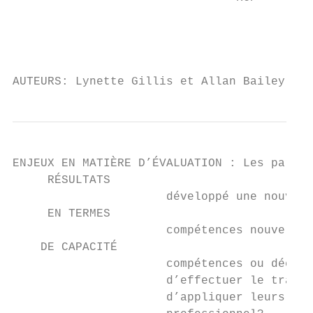
                                           
                                           
                                           
AUTEURS: Lynette Gillis et Allan Bailey, Ce
ENJEUX EN MATIÈRE D’ÉVALUATION : Les partic
     RÉSULTATS

                      développé une nouvell
     EN TERMES

                      compétences nouvelles
    DE CAPACITÉ

                      compétences ou découv
                      d’effectuer le travai
                      d’appliquer leurs app