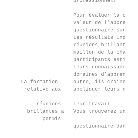
                      professionnel?

                      Pour évaluer la capac
                      valeur de l’apprentis
                      questionnaire sur la 
                      Les résultats indique
                      réunions brillantes s
                      maillon de la chaîne 
                      participants estiment
                      leurs connaissances e
                      domaines d’apprentiss
     La formation     outre, ils croient fo
      relative aux    appliquer leurs nouve
                                           
          réunions    leur travail.

       brillantes a   Vous trouverez un rés
            permis                         
                      questionnaire dans l’
                                           