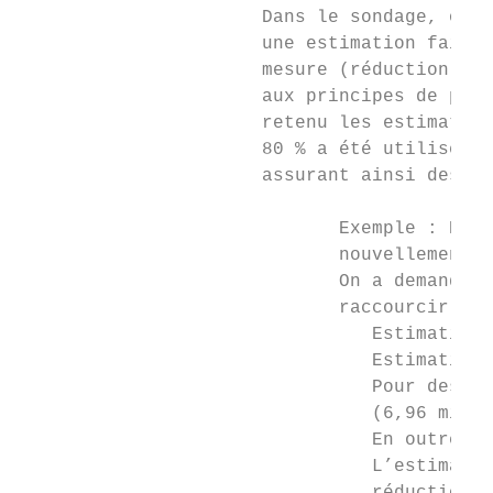
                      Dans le sondage, on a
                      une estimation faible
                      mesure (réduction du 
                      aux principes de prud
                      retenu les estimation
                      80 % a été utilisé af
                      assurant ainsi des ré
                             Exemple : Rédu
                             nouvellement a
                             On a demandé a
                             raccourcir les
                                Estimation 
                                Estimation 
                                Pour des mo
                                (6,96 minut
                                En outre, u
                                L’estimatio