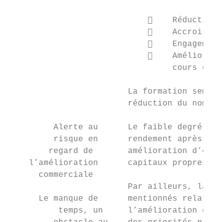
                                Réduction 
                                Accroissem
                                Engagement
                                Améliorati
                                 cours des 
                        La formation semble
                        réduction du nombre
         Alerte au      Le faible degré de 
         risque en      rendement après la 
        regard de       amélioration d’ordr
    l’amélioration      capitaux propres.

      commerciale

                        Par ailleurs, la ca
      Le manque de      mentionnés relative
          temps, un     l’amélioration du r