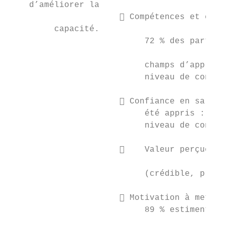
    d’améliorer la

                       Compétences et conn
         capacité.                         
                           72 % des partici
                                           
                           champs d’apprent
                           niveau de connai
                                           
                       Confiance en sa cap
                           été appris : 76 
                           niveau de confia
                                           
                          Valeur perçue : 
                                           
                           (crédible, prati
                                           
                       Motivation à mettre
                           89 % estiment av
                                           