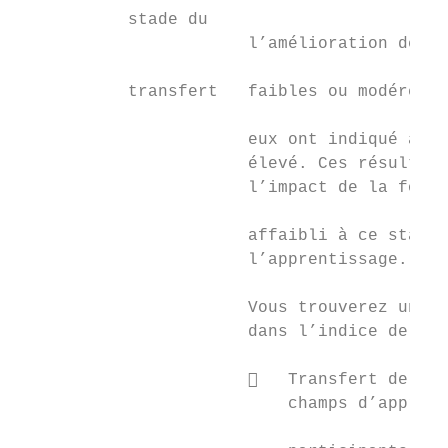
           stade du

                       l’amélioration de le
                                           
           transfert   faibles ou modérées.
                                           
                       eux ont indiqué avoi
                       élevé. Ces résultats
                       l’impact de la forma
                       affaibli à ce stade 
                       l’apprentissage.    
                                           
                       Vous trouverez un ré
                       dans l’indice de tra
                                           
                          Transfert de l’a
                           champs d’apprent