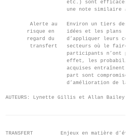
                    etc.) sont efficaces ou
                    une note similaire à la
        Alerte au   Environ un tiers des pa
       risque en    idées et les plans leur
       regard du    d’appliquer leurs conna
        transfert   secteurs où le faire. S
                    participants n’ont pas 
                    effet, les probabilités
                    acquises entraînent un 
                    part sont compromises. 
                    d’amélioration de la fo
AUTEURS: Lynette Gillis et Allan Bailey, Ce
TRANSFERT         Enjeux en matière d’évalu