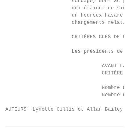
                      sondage, dont 36 pers
                      qui étaient de simple
                      un heureux hasard car
                      changements relatifs 
                      CRITÈRES CLÉS DE MESU
                      Les présidents de réu
                                AVANT LA FO
                                CRITÈRE DE 
                                Nombre moye
                                Nombre moye
AUTEURS: Lynette Gillis et Allan Bailey, Ce