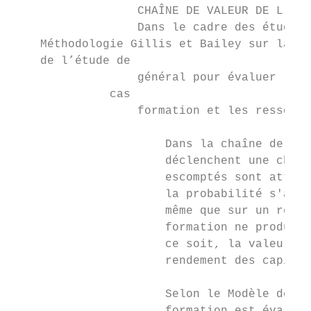
                  CHAÎNE DE VALEUR DE L’APP
                  Dans le cadre des études 
    Méthodologie Gillis et Bailey sur la ch
    de l’étude de

                  général pour évaluer l’ef
              cas

                  formation et les ressourc
                      Dans la chaîne de val
                      déclenchent une chaîn
                      escomptés sont attein
                      la probabilité s'accr
                      même que sur un rende
                      formation ne produit 
                      ce soit, la valeur di
                      rendement des capitau
                      Selon le Modèle de la