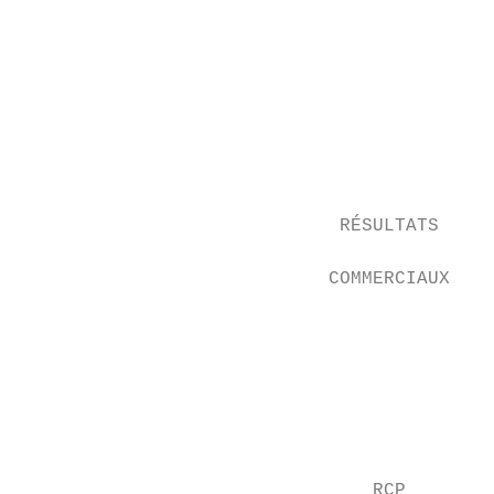
                                           
                                           
                                           
                                           
                                           
                                           
                                           
                             RÉSULTATS

                                           
                            COMMERCIAUX

                                           
                                           
                                           
                                           
                                           
                                           
                                RCP
