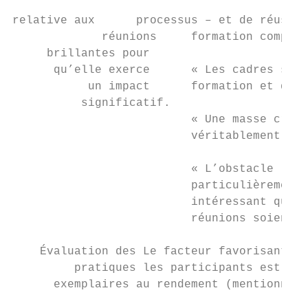
relative aux      processus – et de réussir
             réunions     formation complèt
     brillantes pour

      qu’elle exerce      « Les cadres supé
           un impact      formation et donn
          significatif.

                          « Une masse criti
                          véritablement en 
                          « L’obstacle le p
                          particulièrement,
                          intéressant que n
                          réunions soient p
    Évaluation des Le facteur favorisant le
         pratiques les participants est le 
      exemplaires au rendement (mentionné p