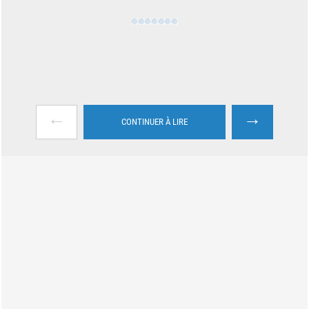
←
→
CONTINUER À LIRE