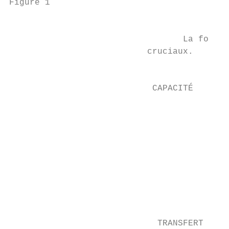
Figure 1

                                          C
                                  La format
                           cruciaux.

                                           
                            CAPACITÉ       
                                           
                                           
                                           
                                           
                                           
                                           
                                           
                                           
                                           
                             TRANSFERT     