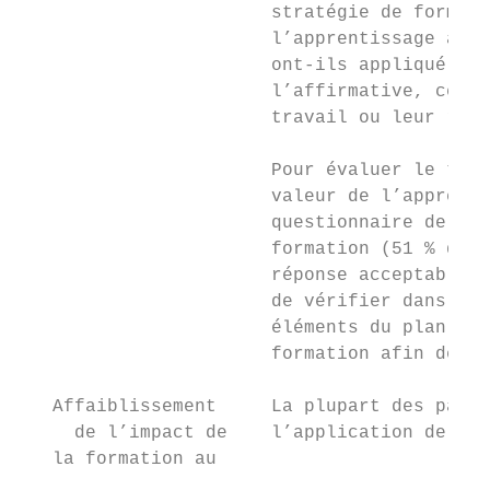
                       stratégie de formati
                       l’apprentissage au t
                       ont-ils appliqué leu
                       l’affirmative, cet a
                       travail ou leur rend
                       Pour évaluer le tran
                       valeur de l’apprenti
                       questionnaire de tra
                       formation (51 % d’en
                       réponse acceptable).
                       de vérifier dans que
                       éléments du plan d’a
                       formation afin de tr
   Affaiblissement     La plupart des parti
     de l’impact de    l’application de leu
   la formation au

                                           