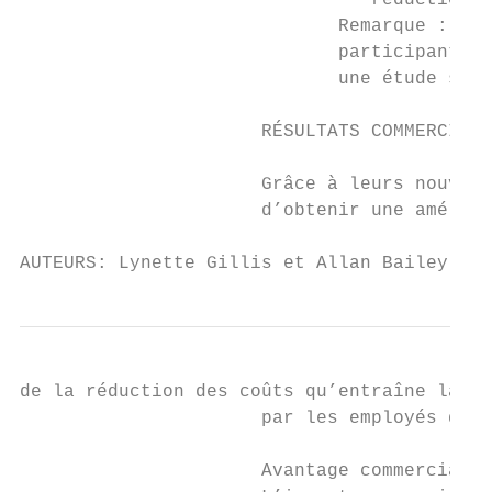
                                réduction.

                             Remarque : Le 
                             participants e
                             une étude simi
                      RÉSULTATS COMMERCIAUX

                      Grâce à leurs nouvell
                      d’obtenir une amélior
AUTEURS: Lynette Gillis et Allan Bailey, Ce
de la réduction des coûts qu’entraîne la di
                      par les employés dont
                      Avantage commercial :