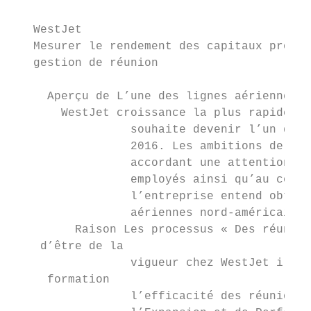
   WestJet

   Mesurer le rendement des capitaux propre
   gestion de réunion

     Aperçu de L’une des lignes aériennes l
       WestJet croissance la plus rapide au
                 souhaite devenir l’un des 
                 2016. Les ambitions de Wes
                 accordant une attention pa
                 employés ainsi qu’au contr
                 l’entreprise entend obteni
                 aériennes nord-américaines
         Raison Les processus « Des réunion
    d’être de la

                 vigueur chez WestJet il y 
     formation

                 l’efficacité des réunions 