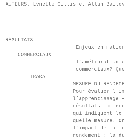
AUTEURS: Lynette Gillis et Allan Bailey, Ce
RÉSULTATS

                       Enjeux en matière d’
    COMMERCIAUX

                       l’amélioration du re
                       commerciaux? Quels a
        TRARA

                      MESURE DU RENDEMENT D
                      Pour évaluer l’impact
                      l’apprentissage – de 
                      résultats commerciaux
                      qui indiquent le mieu
                      quelle mesure. On a d
                      l’impact de la format
                      rendement : la durée 