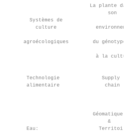
                            La plante dans

                                  son      
        Systèmes de                        
          culture             environnement
                                           
      agroécologiques        du génotype

                                           
                              à la culture

                                           
       Technologie              Supply     
       alimentaire               chain     
                                           
                                           
                             Géomatique    
                                  &        
       Eau:                    Territoires 