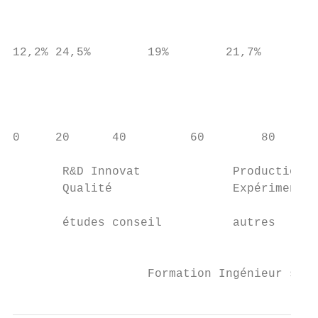
                                           
                                           
                                           
12,2% 24,5%        19%        21,7%     20,
                                           
                                           
                                           
0     20      40         60        80      
                                           
       R&D Innovat             Production  
       Qualité                 Expérimentat
                                           
       études conseil          autres

                                           
                   Formation Ingénieur sous