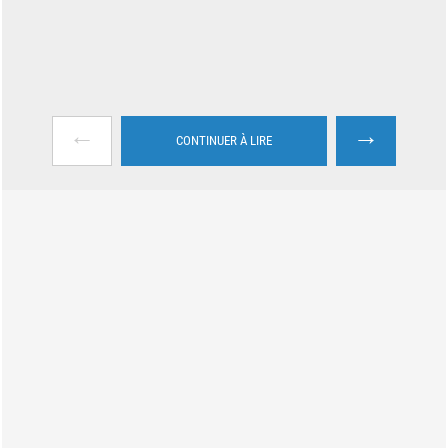
←
→
CONTINUER À LIRE