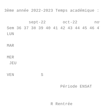
3ème année 2022-2023 Temps académique : 14 
                                          S
          sept-22       oct-22       nov-22
 Sem 36 37 38 39 40 41 42 43 44 45 46 47 48
 LUN

                                           
 MAR

                                           
 MER

  JEU

                                           
 VEN           S                           
                       Période ENSAT       
                                           
                                           
                   R Rentrée               