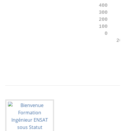
                                400

                                300

                                200

                                100

                                  0

                                      2009 
                                           
                                          F