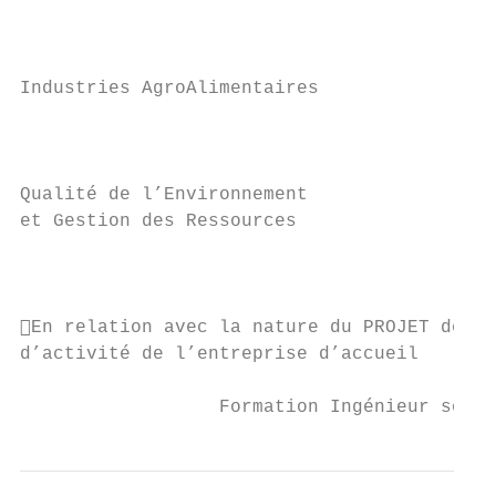
                                           
                                           
Industries AgroAlimentaires

                                           
                                           
Qualité de l’Environnement

et Gestion des Ressources

                                           
                                           
En relation avec la nature du PROJET de FI
d’activité de l’entreprise d’accueil

                  Formation Ingénieur sous 