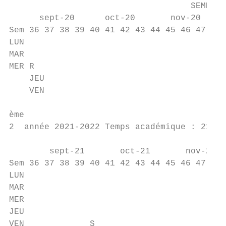
                                    SEMESTR
      sept-20      oct-20       nov-20     
Sem 36 37 38 39 40 41 42 43 44 45 46 47 48 
LUN                                        
MAR                                        
MER R                                      
    JEU                                    
    VEN                                    
ème

2  année 2021-2022 Temps académique : 21 se
                                        SEM
        sept-21       oct-21       nov-21  
Sem 36 37 38 39 40 41 42 43 44 45 46 47 48 
LUN                                        
MAR                                        
MER                                        
JEU                                        
VEN             S                          