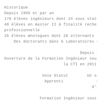
Historique

Depuis 1909 et par an

170 élèves ingénieurs dont 24 sous statut a
40 élèves en master II à finalité recherche
professionnelle

35 élèves œnologues dont 20 alternants

    Des doctorants dans 6 Laboratoires de r
                                Depuis 2009

Ouverture de la Formation Ingénieur sous St
                         la CTI en 2011, 20
                Voie Statut        Un seul 
                 Apprenti              dipl
                                     d’ingé
               Formation Ingénieur sous Sta