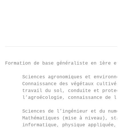
                                           
                                           
                                           
                                           
Formation de base généraliste en 1ère et 2è
      Sciences agronomiques et environnemen
      Connaissance des végétaux cultivés et
      travail du sol, conduite et protectio
      l’agroécologie, connaissance de l’ani
      Sciences de l’ingénieur et du numériq
      Mathématiques (mise à niveau), statis
      informatique, physique appliquée,
