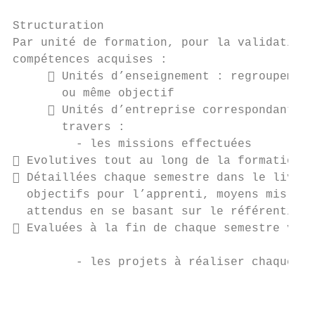
Structuration

Par unité de formation, pour la validation 
compétences acquises :

      Unités d’enseignement : regroupement
       ou même objectif

      Unités d’entreprise correspondant à 
       travers :

         - les missions effectuées

 Evolutives tout au long de la formation (
 Détaillées chaque semestre dans le livret
  objectifs pour l’apprenti, moyens mis à d
  attendus en se basant sur le référentiel 
 Evaluées à la fin de chaque semestre via 
         - les projets à réaliser chaque se
                                           