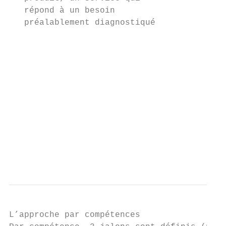
   répond à un besoin                      
   préalablement diagnostiqué              
                                           
                                           
                                           
                                           
                                        Fai
                                        de 
                                        d'a
                                        pou
                                           
L’approche par compétences
