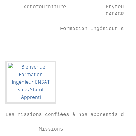
      Agrofourniture             Phyteurop;
                                 CAPAGRO; Q
                  Formation Ingénieur sous 
Les missions confiées à nos apprentis depui
           Missions                        