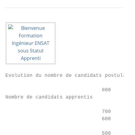
Evolution du nombre de candidats postulant 
                                800

Nombre de candidats apprentis

                                700

                                600

                                           
                                500        