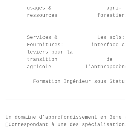
                                           
       usages &                  agri-     
       ressources             forestiers   
                                           
       Services &             Les sols:    
       Fournitures:         interface clé  
       leviers pour la                     
       transition                de        
       agricole           l’anthropocène   
         Formation Ingénieur sous Statut Ap
Un domaine d’approfondissement en 3ème anné
Correspondant à une des spécialisations de