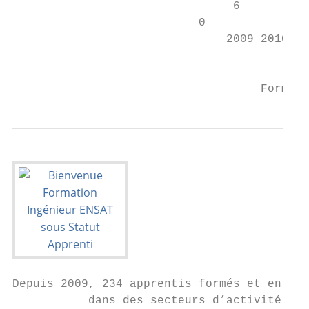
                                6

                           0

                               2009 2010 20
                                           
                                    Formati
Depuis 2009, 234 apprentis formés et en cou
           dans des secteurs d’activité var