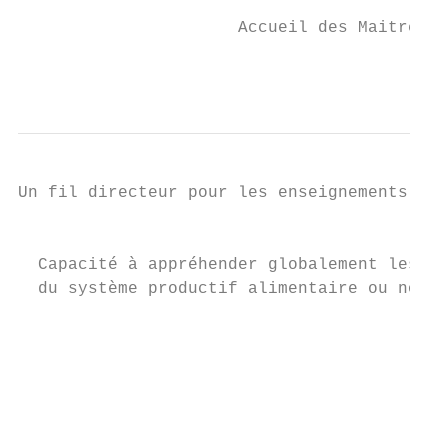
                      Accueil des Maitres d
                                           
Un fil directeur pour les enseignements de 
                                          …
  Capacité à appréhender globalement les pr
  du système productif alimentaire ou non-a
                                           
                                           
                                           
                                           