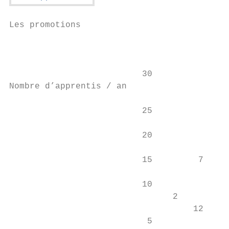
Les promotions

                                           
                          30

Nombre d’apprentis / an

                          25

                                           
                          20               
                                           
                          15         7

                                           
                          10               
                                2          
                                    12     
                           5               