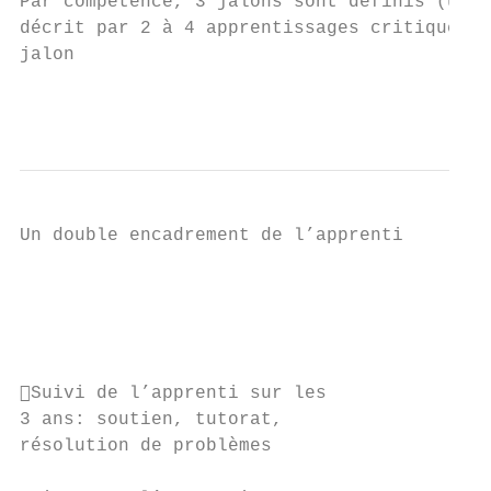
Par compétence, 3 jalons sont définis (un p
décrit par 2 à 4 apprentissages critiques q
jalon

                                           
Un double encadrement de l’apprenti

                                           
                                           
                                         d’
                                           
                                           
Suivi de l’apprenti sur les

3 ans: soutien, tutorat,

résolution de problèmes
