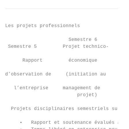
Les projets professionnels

                      Semestre 6

 Semestre 5         Projet technico-

                                          S
      Rapport         économique           
                                           
d’observation de     (initiation au     d’o
                                           
   l’entreprise     management de         l
                         projet)

  Projets disciplinaires semestriels sur to
     •   Rapport et soutenance évalués à la