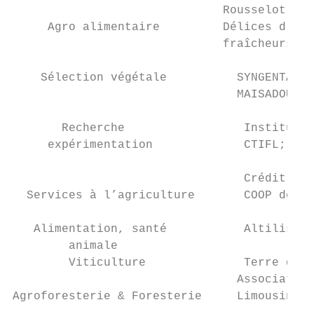
                              Rousselot; FR
     Agro alimentaire         Délices d'Auz
                              fraîcheurs; V
    Sélection végétale          SYNGENTA Fr
                                MAISADOUR; 
       Recherche                 Institut F
     expérimentation             CTIFL; Arv
                                 Crédit Agr
  Services à l’agriculture       COOP de Fr
   Alimentation, santé           Altilis; A
        animale

        Viticulture              Terre d'ex
                                Association
Agroforesterie & Foresterie     Limousin; O