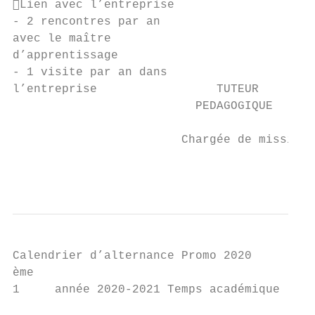
Lien avec l’entreprise

- 2 rencontres par an

avec le maître

d’apprentissage

- 1 visite par an dans

l’entreprise                 TUTEUR        
                          PEDAGOGIQUE

                        Chargée de mission 
                                           
Calendrier d’alternance Promo 2020

ème

1     année 2020-2021 Temps académique : 21