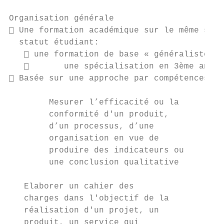
Organisation générale

 Une formation académique sur le même sché
  statut étudiant:

    une formation de base « généraliste » 
          une spécialisation en 3ème année
 Basée sur une approche par compétences

                                           
        Mesurer l’efficacité ou la         
        conformité d'un produit,        Met
        d’un processus, d’une              
        organisation en vue de             
        produire des indicateurs ou        
        une conclusion qualitative       ba
                                         d’
   Elaborer un cahier des                 p
   charges dans l'objectif de la

   réalisation d'un projet, un

   produit, un service qui
