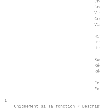
                                     Créati
                                     Créati
                                     Visual
                                     Créati
                                     Visual
                                     Histor
                                     Histor
                                     Histor
                                     Réglag
                                     Réglag
                                     Réglag
                                     Fermet
                                     Fermet
1

    Uniquement si la fonction « Description