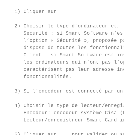
   1) Cliquer sur

   2) Choisir le type d’ordinateur et, le c
      Sécurité : si Smart Software n’est in
      l’option « Sécurité », proposée par d
      dispose de toutes les fonctionnalités
      Client : si Smart Software est instal
      les ordinateurs qui n’ont pas l’optio
      caractérisent pas leur adresse incrém
      fonctionnalités.

   3) Si l’encodeur est connecté par un por
   4) Choisir le type de lecteur/enregistre
      Encodeur: encodeur système Cisa (M180
      Lecteur/enregistreur Smart Card intég
   5) Cliquer sur     pour valider ou sur  