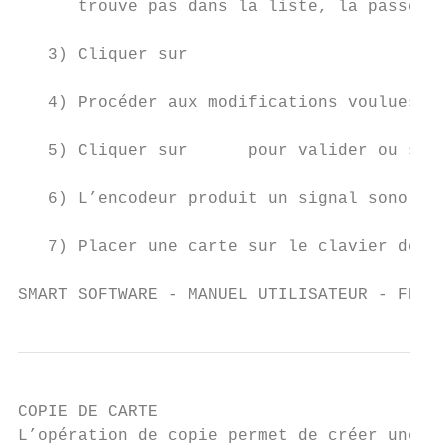
      trouve pas dans la liste, la passer s
   3) Cliquer sur

   4) Procéder aux modifications voulues da
   5) Cliquer sur      pour valider ou sur 
   6) L’encodeur produit un signal sonore.

   7) Placer une carte sur le clavier de l’
SMART SOFTWARE - MANUEL UTILISATEUR - FRANÇ
COPIE DE CARTE

L’opération de copie permet de créer une no