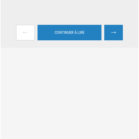
←
→
CONTINUER À LIRE