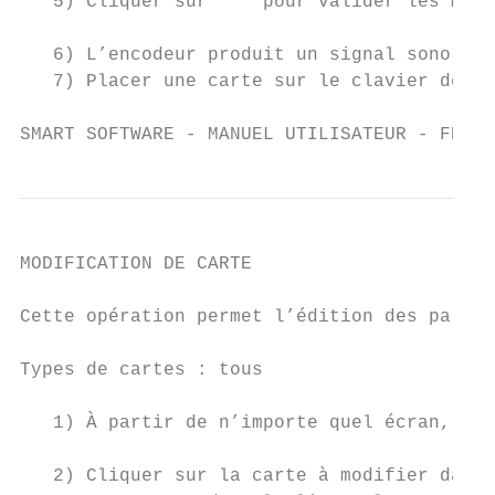
   5) Cliquer sur     pour valider les modi
   6) L’encodeur produit un signal sonore.

   7) Placer une carte sur le clavier de l’
SMART SOFTWARE - MANUEL UTILISATEUR - FRANÇ
MODIFICATION DE CARTE

Cette opération permet l’édition des paramè
Types de cartes : tous

   1) À partir de n’importe quel écran, cli
   2) Cliquer sur la carte à modifier dans 