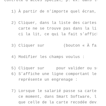
contrôle d’accès spécial, p. ex. dans le ha
   1) À partir de n’importe quel écran, cli
   2) Cliquer, dans la liste des cartes dis
      carte ne se trouve pas dans la liste,
      ci la lit, ce qui la fait s’afficher.
   3) Cliquer sur        (bouton « À faire 
   4) Modifier les champs voulus :

   5) Cliquer sur     pour valider ou sur  
   6) S’affiche une ligne comportant les do
      représente un engrenage :

   7) Lorsque le salarié passe sa carte sur
      ce moment, dans Smart Software, l’icô
      que celle de la carte recodée devient