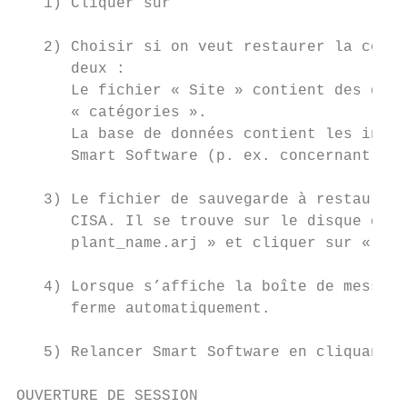
   1) Cliquer sur

   2) Choisir si on veut restaurer la confi
      deux :

      Le fichier « Site » contient des donn
      « catégories ».

      La base de données contient les infor
      Smart Software (p. ex. concernant les
   3) Le fichier de sauvegarde à restaurer 
      CISA. Il se trouve sur le disque dur 
      plant_name.arj » et cliquer sur « Ouv
   4) Lorsque s’affiche la boîte de message
      ferme automatiquement.

   5) Relancer Smart Software en cliquant s
OUVERTURE DE SESSION
